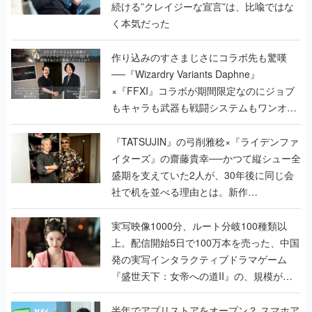
続ける”クレイジーな宣言”は、比喩ではな
く本気だった
作り込みのすさまじさにコラボ先も驚嘆
──『Wizardry Variants Daphne』
×『FFXI』コラボが期間限定なのにジョブ
もキャラも武器も戦闘システムもワンオフ
で作り込まれた理由を両ディレクターに聞
く
『TATSUJIN』の弓削雅稔×『ライデンファ
イターズ』の齋藤貴幸──かつて縦シュー全
盛期を支えていた2人が、30年後に同じ会
社で机を並べる理由とは。新作
『TATSUJIN EXTREME』で初タッグを組
んだレジェンド2人に訊く開発秘話
実写映像1000分、ルート分岐100種類以
上。配信開始5日で100万本を売った、中国
発の実写インタラクティブドラマゲーム
『盛世天下：女帝への道II』の、規模が違
うこだわりをプロデューサーに聞いた
半年でアプリストアをオープン？ スマホア