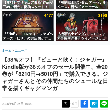
【無料】プリキュア映画4作品が
『機動戦士ガンダム アーセナル
TVerで新たに配信スタート！な
ベース』新作『アーセナルコマ
インタビュー
んと2018年～2024年の映画ほぼ
ンダー』発表！8月28日からオ
注目度
4477
注目度
3190
すべてが見放題に、ぶっちゃけ
ープンベータテスト開催、2027
連載・特集一覧
ありえないラインナップ
年2月下旬に稼働予定
殿堂入り記事
SNS拡散数が数千以上！ ページビュー数万以上！ などな
『FNaF』「フレディ・ファズベ
『機動戦士ガンダム』の「シャ
ど。多くの人々に読まれた、電ファミ渾身の“殿堂入り”記
アーズ・ピザ」の実店舗がアメ
ア専用ザクⅡ」をイメージした
事をまとめました。
リカの商業施設「American
散水ホースリールが予約開始。
Dream」に2027年オープン！
本体にはシャアのパーソナルマ
ゲームの企画書
ホーム
ニュース
ScottGamesとの共同開発、食
ークやジオン公国軍のエンブレ
名作ゲームクリエイターの方々に製作時のエピソードをお
聞きし、ヒットする企画（ゲーム）とは何か？を探ってい
事だけでなくステージショーや
ム、型式番号などを配置
【38％オフ】『ピューと吹く！ジャガー』
きます。
没入型のホラー体験も楽しめる
Kindle版が38％オフのセール開催中、全20
赫本
この物語を解いてはいけない。『赫本』は、〈試験問題〉
巻が「8210円→5010円」で購入できる。ジ
の形をした短編ホラー小説集です。
ャガーさんとその仲間たちのシュールな日
常を描くギャグマンガ
新世代に訊く
これからのデジタルゲーム市場を担う若きクリエイター達
の姿を追い、彼らのルーツと情熱を探っていきます。
2026年5月26日 19:03
反応
ゲーム世代の作家たち
ゲームに多大な影響を受けた作家さんに取材し、ゲームが