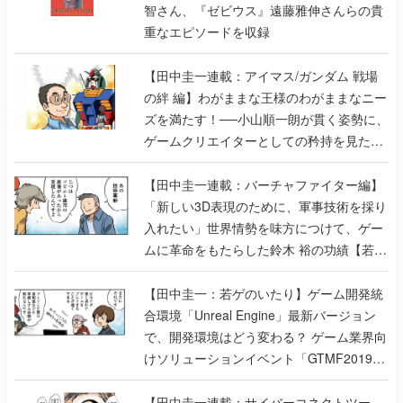
智さん、『ゼビウス』遠藤雅伸さんらの貴
重なエピソードを収録
【田中圭一連載：アイマス/ガンダム 戦場
の絆 編】わがままな王様のわがままなニー
ズを満たす！──小山順一朗が貫く姿勢に、
ゲームクリエイターとしての矜持を見た
【若ゲのいたり最終回】
【田中圭一連載：バーチャファイター編】
「新しい3D表現のために、軍事技術を採り
入れたい」世界情勢を味方につけて、ゲー
ムに革命をもたらした鈴木 裕の功績【若ゲ
のいたり】
【田中圭一：若ゲのいたり】ゲーム開発統
合環境「Unreal Engine」最新バージョン
で、開発環境はどう変わる？ ゲーム業界向
けソリューションイベント「GTMF2019」
に行って、より理解を深めよう【PR】
【田中圭一連載：サイバーコネクトツー