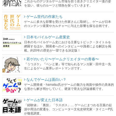
これからのデジタルゲーム市場を担う若きクリエイター達の姿
を追い、彼らのルーツと情熱を探っていきます。
ゲーム世代の作家たち
ゲームに多大な影響を受けた作家さんに取材し、ゲームが日本
のコンテンツ産業やカルチャーに与えた影響を探る企画です。
日本モバイルゲーム産業史
日本のモバイルゲーム史における主要なトピック・タイトルを
網羅するほか、開発者へのインタビューや識者による解説を掲
載。約20年の歴史が一望できる決定版！
若ゲのいたり〜ゲームクリエイターの青春〜
『うつヌケ』『ペンと箸』等で知られるマンガ家・田中圭一先
生によるゲーム業界レポートマンガです。
なんでゲームは面白い？
ゲーム開発者・hamatsu氏がゲームの魅力を画面や操作の具体的
な形から解き明かしていく、硬派で骨太な評論連載です。
ゲームが変えた日本語
「経験値」「裏技」「ラスボス」… ゲームにまつわる言葉の起
源や用法の変遷を、コンピューター文化史研究家・タイニーP氏
が徹底調査。