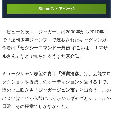
Steamストアページ
『ピューと吹く！ジャガー』は2000年から2010年ま
で「週刊少年ジャンプ」で連載されたギャグマンガ。
作者は
『セクシーコマンドー外伝 すごいよ！！マサ
などで知られる
氏。
ルさん』
うすた京介
ミュージシャン志望の青年
は、芸能プロ
「酒留清彦」
ダクションや養成所のオーディションを受ける中で、
謎のフエ吹き男
と出会う。この
「ジャガージュン市」
出会いはこれから彼にふりかかるギャグとシュールの
日常、その序章でしかなかった。