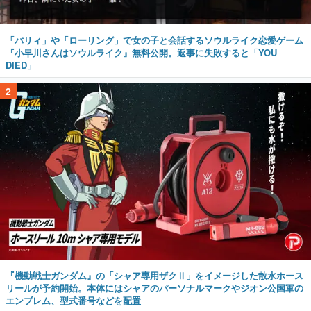
「パリィ」や「ローリング」で女の子と会話するソウルライク恋愛ゲーム
『小早川さんはソウルライク』無料公開。返事に失敗すると「YOU
DIED」
2
『機動戦士ガンダム』の「シャア専用ザクⅡ」をイメージした散水ホース
リールが予約開始。本体にはシャアのパーソナルマークやジオン公国軍の
エンブレム、型式番号などを配置