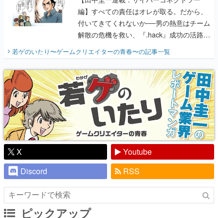
編】すべての責任はオレが取る。だから、
付いてきてくれないか──男の熱意はチーム
解散の危機を救い、『.hack』成功の活路を
開く。業界の快男児・松山 洋に流れる血は
若ゲのいたり〜ゲームクリエイターの青春〜
の記事一覧
『少年ジャンプ』色だった【若ゲのいた
り】
X
Youtube
Discord
RSS
ピックアップ