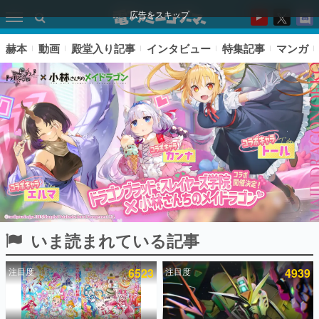
広告をスキップ
赫本
動画
殿堂入り記事
インタビュー
特集記事
マンガ
いま読まれている記事
ピックアップ
注目度
6523
注目度
4939
電ファミのいま読まれている記事ランキング
アプリセール情報