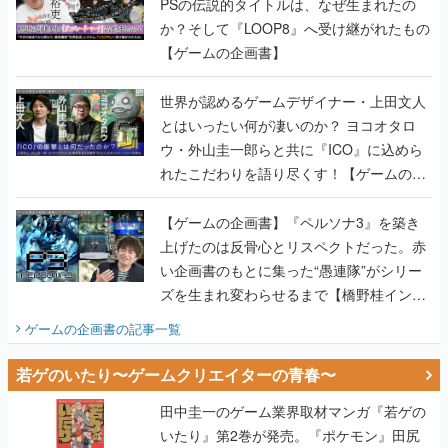
PSの伝説的タイトルは、なぜ生まれたの
か？そして『LOOP8』へ受け継がれたもの
【ゲームの企画書】
世界が認めるゲームデザイナー・上田文人
とはいったい何が凄いのか？ ヨコオタロ
ウ・外山圭一郎らと共に『ICO』に込めら
れたこだわりを語り尽くす！【ゲームの企
画書】
【ゲームの企画書】『ペルソナ3』を築き
上げたのは反骨心とリスペクトだった。赤
い企画書のもとに集った“愚連隊”がシリー
ズを生まれ変わらせるまで【橋野桂インタ
ビュー】
ゲームの企画書
の記事一覧
若ゲのいたり〜ゲームクリエイターの青春〜
田中圭一のゲーム業界取材マンガ『若ゲの
いたり』第2巻が発売。『ポケモン』田尻