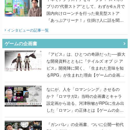
プリの“代替ストア”として、わずか6ヵ月で
国内向けローンチを行った発見型ストア
『あっぷアリーナ！』仕掛け人に話を聞い
てみた
インタビュー
の記事一覧
ゲームの企画書
『アビス』は、ひとつの奇跡だった──膨大
な開発資料とともに『テイルズ オブ ジ ア
ビス』開発陣に聞く、「生まれた意味を知
るRPG」が生まれた理由【ゲームの企画
書】
なにが、人を「ロマンシング」させるの
か？『ロマサガ2』当時の企画書とキャラ
設定画から迫る、河津秋敏がRPGに生み出
した「ロマン」の正体とは【ゲームの企画
書】
『ガンパレ』の企画書、ついに公開━初代