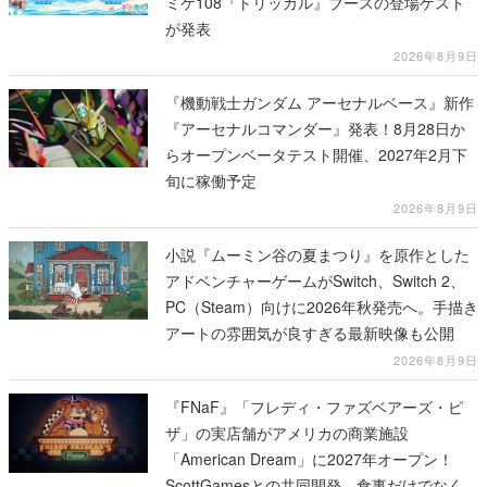
ミケ108『トリッカル』ブースの登場ゲスト
が発表
2026年8月9日
『機動戦士ガンダム アーセナルベース』新作
『アーセナルコマンダー』発表！8月28日か
らオープンベータテスト開催、2027年2月下
旬に稼働予定
2026年8月9日
小説『ムーミン谷の夏まつり』を原作とした
アドベンチャーゲームがSwitch、Switch 2、
PC（Steam）向けに2026年秋発売へ。手描き
アートの雰囲気が良すぎる最新映像も公開
2026年8月9日
『FNaF』「フレディ・ファズベアーズ・ピ
ザ」の実店舗がアメリカの商業施設
「American Dream」に2027年オープン！
ScottGamesとの共同開発、食事だけでなくス