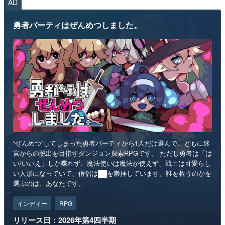
AD
勇者パーティはぜんめつしました。
“ぜんめつ”してしまった勇者パーティから1人だけ選んで、ともに迷
宮からの脱出を目指すダンジョン探索RPGです。 ただし勇者は「は
い/いいえ」しか喋れず、魔法使いは魔法が使えず、戦士は可愛らし
い人形になっていて、僧侶は██を崇拝しています。誰を救うのかを
選ぶのは、あなたです。
インディー
RPG
リリース日：2026年第4四半期