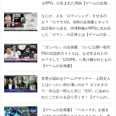
るRPG」が生まれた理由【ゲームの企画
書】
なにが、人を「ロマンシング」させるの
か？『ロマサガ2』当時の企画書とキャラ
設定画から迫る、河津秋敏がRPGに生み出
した「ロマン」の正体とは【ゲームの企画
書】
『ガンパレ』の企画書、ついに公開━初代
PSの伝説的タイトルは、なぜ生まれたの
か？そして『LOOP8』へ受け継がれたもの
【ゲームの企画書】
世界が認めるゲームデザイナー・上田文人
とはいったい何が凄いのか？ ヨコオタロ
ウ・外山圭一郎らと共に『ICO』に込めら
れたこだわりを語り尽くす！【ゲームの企
画書】
【ゲームの企画書】『ペルソナ3』を築き
上げたのは反骨心とリスペクトだった。赤