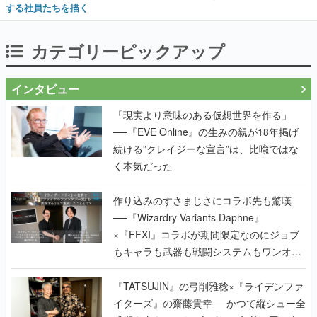
する社員たちを描く
カテゴリーピックアップ
インタビュー
「現実より意味のある仮想世界を作る」
──『EVE Online』の生みの親が18年掲げ
続ける”クレイジーな宣言”は、比喩ではな
く本気だった
作り込みのすさまじさにコラボ先も驚嘆
──『Wizardry Variants Daphne』
×『FFXI』コラボが期間限定なのにジョブ
もキャラも武器も戦闘システムもワンオフ
で作り込まれた理由を両ディレクターに聞
く
『TATSUJIN』の弓削雅稔×『ライデンファ
イターズ』の齋藤貴幸──かつて縦シュー全