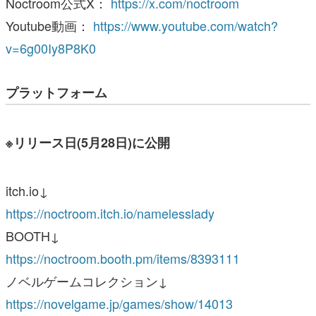
Noctroom公式X：
https://x.com/noctroom
Youtube動画：
https://www.youtube.com/watch?
v=6g00Iy8P8K0
プラットフォーム
※リリース日(5月28日)に公開
itch.io↓
https://noctroom.itch.io/namelesslady
BOOTH↓
https://noctroom.booth.pm/items/8393111
ノベルゲームコレクション↓
https://novelgame.jp/games/show/14013