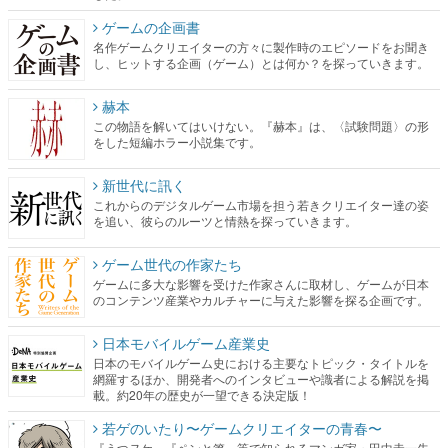
ゲームの企画書
名作ゲームクリエイターの方々に製作時のエピソードをお聞き
し、ヒットする企画（ゲーム）とは何か？を探っていきます。
赫本
この物語を解いてはいけない。『赫本』は、〈試験問題〉の形
をした短編ホラー小説集です。
新世代に訊く
これからのデジタルゲーム市場を担う若きクリエイター達の姿
を追い、彼らのルーツと情熱を探っていきます。
ゲーム世代の作家たち
ゲームに多大な影響を受けた作家さんに取材し、ゲームが日本
のコンテンツ産業やカルチャーに与えた影響を探る企画です。
日本モバイルゲーム産業史
日本のモバイルゲーム史における主要なトピック・タイトルを
網羅するほか、開発者へのインタビューや識者による解説を掲
載。約20年の歴史が一望できる決定版！
若ゲのいたり〜ゲームクリエイターの青春〜
『うつヌケ』『ペンと箸』等で知られるマンガ家・田中圭一先