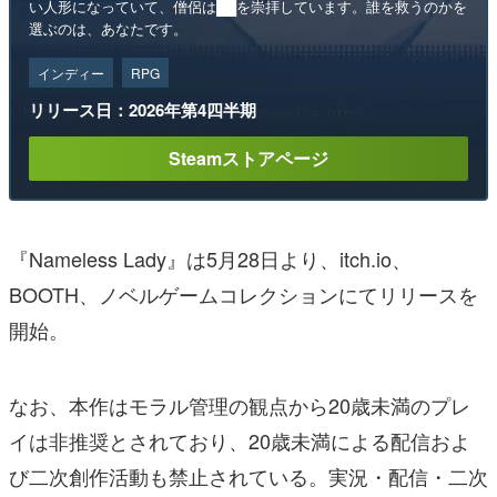
い人形になっていて、僧侶は██を崇拝しています。誰を救うのかを
選ぶのは、あなたです。
インディー
RPG
リリース日：2026年第4四半期
Steamストアページ
『Nameless Lady』は5月28日より、itch.io、
BOOTH、ノベルゲームコレクションにてリリースを
開始。
なお、本作はモラル管理の観点から20歳未満のプレ
イは非推奨とされており、20歳未満による配信およ
び二次創作活動も禁止されている。実況・配信・二次