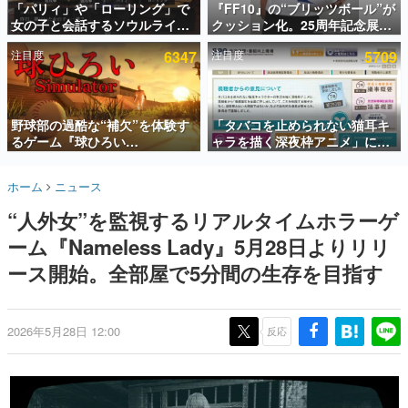
「パリィ」や「ローリング」で
『FF10』の“ブリッツボール”が
女の子と会話するソウルライク
クッション化。25周年記念展
インタビュー
恋愛ゲーム『小早川さんはソウ
「FINAL FANTASY X
注目度
6347
注目度
5709
ルライク』無料公開。返事に失
MUSEUM-幻光の記憶-」のグッ
連載・特集一覧
敗すると「YOU DIED」
ズ情報が一部公開
殿堂入り記事
SNS拡散数が数千以上！ ページビュー数万以上！ などな
野球部の過酷な“補欠”を体験す
「タバコを止められない猫耳キ
ど。多くの人々に読まれた、電ファミ渾身の“殿堂入り”記
るゲーム『球ひろい
ャラを描く深夜枠アニメ」に視
事をまとめました。
Simulator』が「1件」のウィッ
聴者の一部から批判意見。違法
シュリストをもとにチェコ語に
薬物の使用と思しき描写も含め
ゲームの企画書
ホーム
ニュース
対応しSNSで話題に。『キング
て、BPOが議論を交わす
名作ゲームクリエイターの方々に製作時のエピソードをお
聞きし、ヒットする企画（ゲーム）とは何か？を探ってい
ダム・カム』開発元やチェコの
“人外女”を監視するリアルタイムホラーゲ
きます。
プロ野球選手から称賛の声
ーム『Nameless Lady』5月28日よりリリ
赫本
この物語を解いてはいけない。『赫本』は、〈試験問題〉
ース開始。全部屋で5分間の生存を目指す
の形をした短編ホラー小説集です。
新世代に訊く
2026年5月28日 12:00
反応
これからのデジタルゲーム市場を担う若きクリエイター達
の姿を追い、彼らのルーツと情熱を探っていきます。
ゲーム世代の作家たち
ゲームに多大な影響を受けた作家さんに取材し、ゲームが