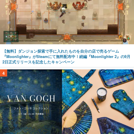
【無料】ダンジョン探索で手に入れたものを自分の店で売るゲーム
『Moonlighter』がSteamにて無料配布中！続編『Moonlighter 2』の9月
2日正式リリースを記念したキャンペーン
4