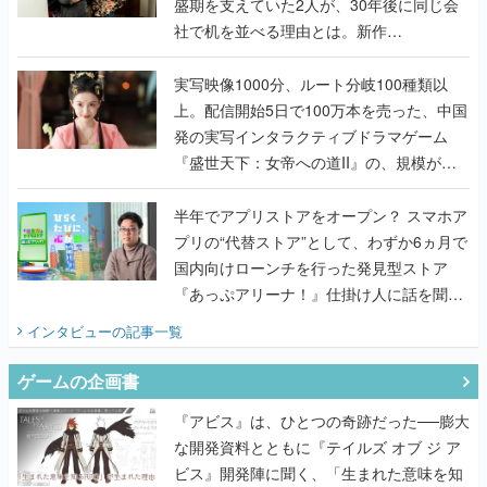
盛期を支えていた2人が、30年後に同じ会
社で机を並べる理由とは。新作
『TATSUJIN EXTREME』で初タッグを組
んだレジェンド2人に訊く開発秘話
実写映像1000分、ルート分岐100種類以
上。配信開始5日で100万本を売った、中国
発の実写インタラクティブドラマゲーム
『盛世天下：女帝への道II』の、規模が違
うこだわりをプロデューサーに聞いた
半年でアプリストアをオープン？ スマホア
プリの“代替ストア”として、わずか6ヵ月で
国内向けローンチを行った発見型ストア
『あっぷアリーナ！』仕掛け人に話を聞い
てみた
インタビュー
の記事一覧
ゲームの企画書
『アビス』は、ひとつの奇跡だった──膨大
な開発資料とともに『テイルズ オブ ジ ア
ビス』開発陣に聞く、「生まれた意味を知