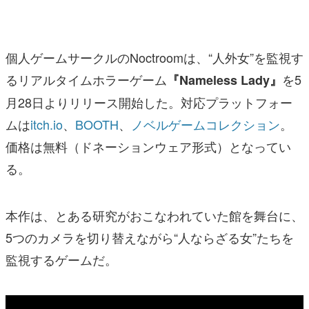
マンガ
女性向け
個人ゲームサークルのNoctroomは、“人外女”を監視す
アプリレビュー
るリアルタイムホラーゲーム
を5
『Nameless Lady』
月28日よりリリース開始した。対応プラットフォー
その他
ムは
itch.io
、
BOOTH
、
ノベルゲームコレクション
。
電ファミニコゲーマーとは？
価格は無料（ドネーションウェア形式）となってい
る。
運営：株式会社マレ
本作は、とある研究がおこなわれていた館を舞台に、
5つのカメラを切り替えながら“人ならざる女”たちを
監視するゲームだ。