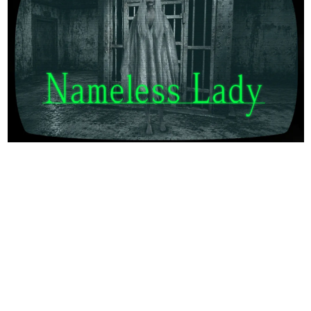
日本のコンテンツ産業やカルチャーに与えた影響を探る企
画です。
日本モバイルゲーム産業史
日本のモバイルゲーム史における主要なトピック・タイト
ルを網羅するほか、開発者へのインタビューや識者による
解説を掲載。約20年の歴史が一望できる決定版！
若ゲのいたり〜ゲームクリエイターの青春〜
『うつヌケ』『ペンと箸』等で知られるマンガ家・田中圭
一先生によるゲーム業界レポートマンガです。
なんでゲームは面白い？
ゲーム開発者・hamatsu氏がゲームの魅力を画面や操作の
具体的な形から解き明かしていく、硬派で骨太な評論連載
です。
ゲームが変えた日本語
「経験値」「裏技」「ラスボス」… ゲームにまつわる言葉
の起源や用法の変遷を、コンピューター文化史研究家・タ
イニーP氏が徹底調査。
カテゴリ
特集記事