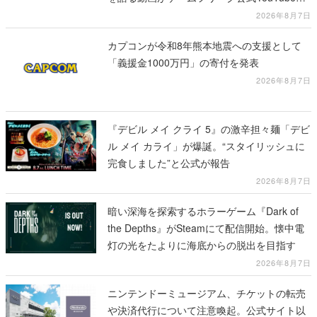
公開中
2026年8月7日
カプコンが令和8年熊本地震への支援として
「義援金1000万円」の寄付を発表
2026年8月7日
『デビル メイ クライ 5』の激辛担々麺「デビ
ル メイ カライ」が爆誕。“スタイリッシュに
完食しました”と公式が報告
2026年8月7日
暗い深海を探索するホラーゲーム『Dark of
the Depths』がSteamにて配信開始。懐中電
灯の光をたよりに海底からの脱出を目指す
2026年8月7日
ニンテンドーミュージアム、チケットの転売
や決済代行について注意喚起。公式サイト以