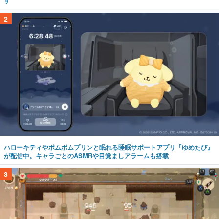
す
2
ハローキティやポムポムプリンと眠れる睡眠サポートアプリ『ゆめたび』
が配信中。キャラごとのASMRや目覚ましアラームも搭載
3