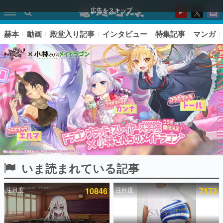
広告をスキップ
赫本
動画
殿堂入り記事
インタビュー
特集記事
マンガ
いま読まれている記事
ピックアップ
注目度
10846
注目度
7172
電ファミのいま読まれている記事ランキング
アプリセール情報