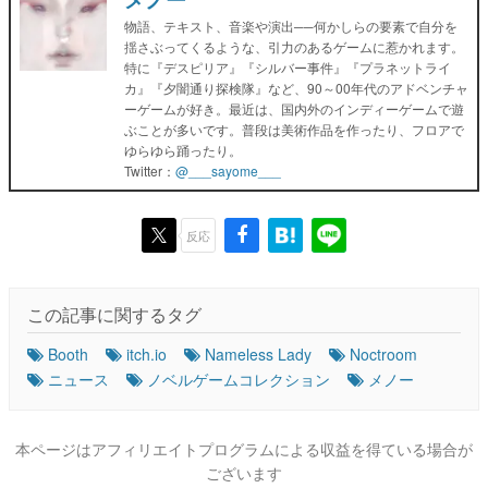
物語、テキスト、音楽や演出──何かしらの要素で自分を
揺さぶってくるような、引力のあるゲームに惹かれます。
特に『デスピリア』『シルバー事件』『プラネットライ
カ』『夕闇通り探検隊』など、90～00年代のアドベンチャ
ーゲームが好き。最近は、国内外のインディーゲームで遊
ぶことが多いです。普段は美術作品を作ったり、フロアで
ゆらゆら踊ったり。
Twitter：
@___sayome___
反応
この記事に関するタグ
Booth
itch.io
Nameless Lady
Noctroom
ニュース
ノベルゲームコレクション
メノー
本ページはアフィリエイトプログラムによる収益を得ている場合が
ございます