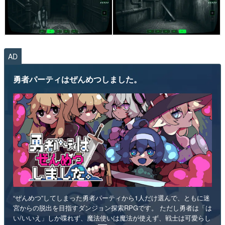
AD
勇者パーティはぜんめつしました。
“ぜんめつ”してしまった勇者パーティから1人だけ選んで、ともに迷
宮からの脱出を目指すダンジョン探索RPGです。 ただし勇者は「は
い/いいえ」しか喋れず、魔法使いは魔法が使えず、戦士は可愛らし