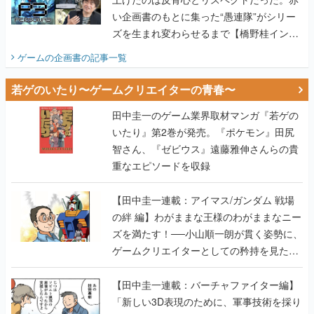
い企画書のもとに集った“愚連隊”がシリー
ズを生まれ変わらせるまで【橋野桂インタ
ビュー】
ゲームの企画書
の記事一覧
若ゲのいたり〜ゲームクリエイターの青春〜
田中圭一のゲーム業界取材マンガ『若ゲの
いたり』第2巻が発売。『ポケモン』田尻
智さん、『ゼビウス』遠藤雅伸さんらの貴
重なエピソードを収録
【田中圭一連載：アイマス/ガンダム 戦場
の絆 編】わがままな王様のわがままなニー
ズを満たす！──小山順一朗が貫く姿勢に、
ゲームクリエイターとしての矜持を見た
【若ゲのいたり最終回】
【田中圭一連載：バーチャファイター編】
「新しい3D表現のために、軍事技術を採り