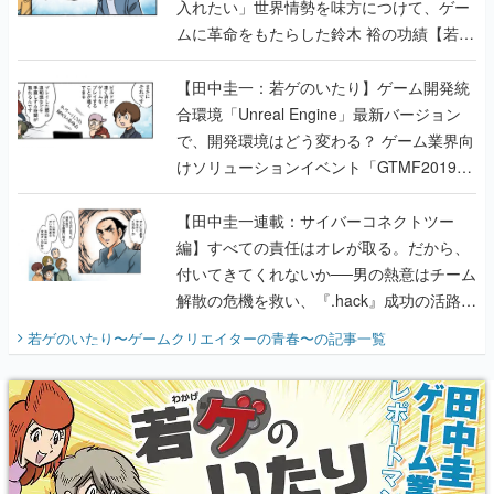
入れたい」世界情勢を味方につけて、ゲー
ムに革命をもたらした鈴木 裕の功績【若ゲ
のいたり】
【田中圭一：若ゲのいたり】ゲーム開発統
合環境「Unreal Engine」最新バージョン
で、開発環境はどう変わる？ ゲーム業界向
けソリューションイベント「GTMF2019」
に行って、より理解を深めよう【PR】
【田中圭一連載：サイバーコネクトツー
編】すべての責任はオレが取る。だから、
付いてきてくれないか──男の熱意はチーム
解散の危機を救い、『.hack』成功の活路を
開く。業界の快男児・松山 洋に流れる血は
若ゲのいたり〜ゲームクリエイターの青春〜
の記事一覧
『少年ジャンプ』色だった【若ゲのいた
り】