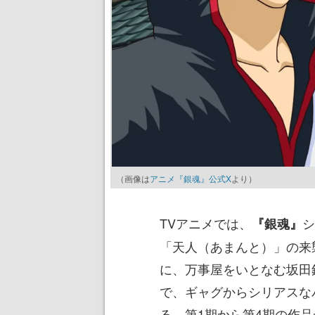
（画像は
アニメ『銀魂』公式X
より）
TVアニメでは、
シ
『銀魂』
「天人（あまんと）」の来
に、万事屋をいとなむ坂田
で、ギャグからシリアスな
る。第1期から第4期の作