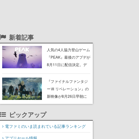
新着記事
人気の4人協力登山ゲーム
『PEAK』最後のアプデが
8月11日に配信決定。デ
ストラップが張り巡らさ
れた“塔“のバイオーム
『ファイナルファンタジ
「GLOOM」と「THE
ーⅦ リベレーション』の
CITADEL」が登場し、火
新映像が8月26日早朝に
山地帯と入れ替わる
公開へ。『FF7』リメイ
クシリーズの完結編、
ピックアップ
「gamescom」のオープ
ニングナイトライブにて
電ファミのいま読まれている記事ランキング
ディレクターの浜口直樹
アプリセール情報