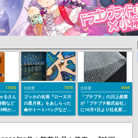
11033
7370
4444
注目度
注目度
ちゃるさん
ゴッホの名画『ローヌ川
「プチプチ」の川上産業
時期など
の星月夜』をあしらった
が「プチプチ株式会社」
15時から
傘やトートバッグなどが
に10月1日より社名変更
登場。8月7日21時より2
へ。創業58年で初めての
日間限定で予約販売
変更で、“プチッ”と鳴る
おなじみの緩衝材が会社
の名前に