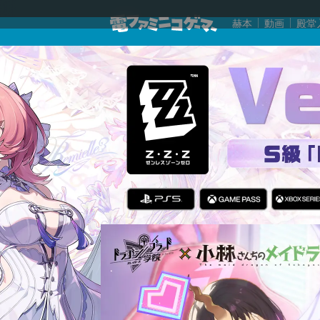
赫本
動画
殿堂