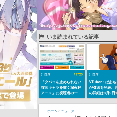
いま読まれている記事
43725
注目度
注目度
「タバコを止められない
VTuber・ばあ
猫耳キャラを描く深夜枠
が引退を発表。
アニメ」に視聴者の一部
の詳細は8月9日
から批判意見。違法薬物
の配信で説明
の使用と思しき描写も含
めて、BPOが議論を交わ
ホーム
ニュース
す