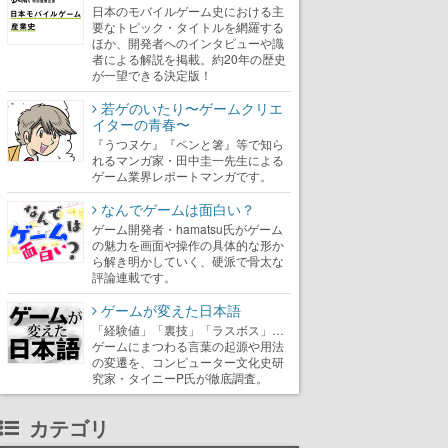
日本のモバイルゲーム史における主
要なトピック・タイトルを網羅する
ほか、開発者へのインタビューや識
者による解説を掲載。約20年の歴史
が一望できる決定版！
若ゲのいたり〜ゲームクリエ
イターの青春〜
『うつヌケ』『ペンと箸』等で知ら
れるマンガ家・田中圭一先生による
ゲーム業界レポートマンガです。
なんでゲームは面白い？
ゲーム開発者・hamatsu氏がゲーム
の魅力を画面や操作の具体的な形か
ら解き明かしていく、硬派で骨太な
評論連載です。
ゲームが変えた日本語
「経験値」「裏技」「ラスボス」…
ゲームにまつわる言葉の起源や用法
の変遷を、コンピューター文化史研
究家・タイニーP氏が徹底調査。
カテゴリ