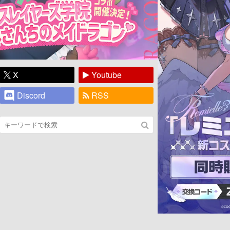
X
Youtube
Discord
RSS