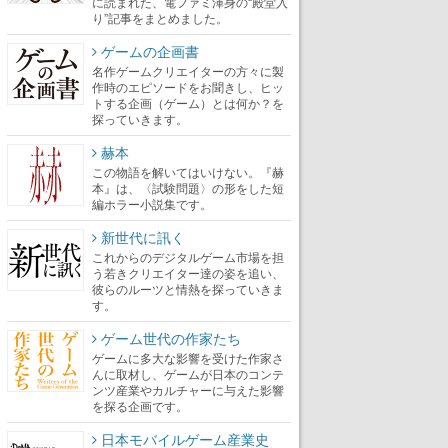
に読まれた、電ファミ渾身の“殿堂入
り”記事をまとめました。
ゲームの企画書
名作ゲームクリエイターの方々に製
作時のエピソードをお聞きし、ヒッ
トする企画（ゲーム）とは何か？を
探っていきます。
赫本
この物語を解いてはいけない。『赫
本』は、〈試験問題〉の形をした短
編ホラー小説集です。
新世代に訊く
これからのデジタルゲーム市場を担
う若きクリエイター達の姿を追い、
彼らのルーツと情熱を探っていきま
す。
ゲーム世代の作家たち
ゲームに多大な影響を受けた作家さ
んに取材し、ゲームが日本のコンテ
ンツ産業やカルチャーに与えた影響
を探る企画です。
日本モバイルゲーム産業史