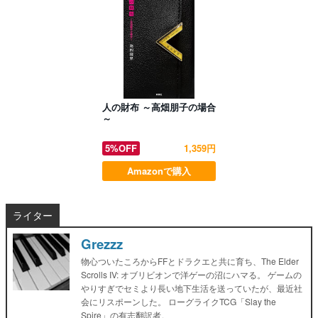
人の財布 ～高畑朋子の場合
～
5%OFF
1,359円
Amazonで購入
ライター
Grezzz
物心ついたころからFFとドラクエと共に育ち、The Elder
Scrolls IV: オブリビオンで洋ゲーの沼にハマる。 ゲームの
やりすぎでセミより長い地下生活を送っていたが、最近社
会にリスポーンした。 ローグライクTCG「Slay the
Spire」の有志翻訳者。