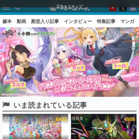
広告をスキップ
赫本
動画
殿堂入り記事
インタビュー
特集記事
マンガ
いま読まれている記事
ピックアップ
注目度
6435
注目度
4906
電ファミのいま読まれている記事ランキング
アプリセール情報