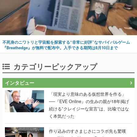
不死身のニワトリと宇宙船を探索する“非常に好評”なサバイバルゲーム
『Breathedge』が無料で配布中。入手できる期間は8月10日まで
カテゴリーピックアップ
インタビュー
「現実より意味のある仮想世界を作る」
──『EVE Online』の生みの親が18年掲げ
続ける”クレイジーな宣言”は、比喩ではな
く本気だった
作り込みのすさまじさにコラボ先も驚嘆