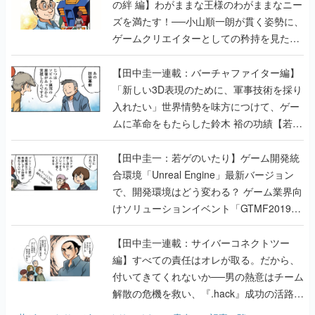
の絆 編】わがままな王様のわがままなニー
ズを満たす！──小山順一朗が貫く姿勢に、
ゲームクリエイターとしての矜持を見た
【若ゲのいたり最終回】
【田中圭一連載：バーチャファイター編】
「新しい3D表現のために、軍事技術を採り
入れたい」世界情勢を味方につけて、ゲー
ムに革命をもたらした鈴木 裕の功績【若ゲ
のいたり】
【田中圭一：若ゲのいたり】ゲーム開発統
合環境「Unreal Engine」最新バージョン
で、開発環境はどう変わる？ ゲーム業界向
けソリューションイベント「GTMF2019」
に行って、より理解を深めよう【PR】
【田中圭一連載：サイバーコネクトツー
編】すべての責任はオレが取る。だから、
付いてきてくれないか──男の熱意はチーム
解散の危機を救い、『.hack』成功の活路を
開く。業界の快男児・松山 洋に流れる血は