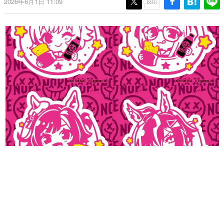
2026年6月1日 11:09
反応
日本のコンテンツ産業やカルチャーに与えた影響を探る企
画です。
日本モバイルゲーム産業史
日本のモバイルゲーム史における主要なトピック・タイト
ルを網羅するほか、開発者へのインタビューや識者による
解説を掲載。約20年の歴史が一望できる決定版！
若ゲのいたり〜ゲームクリエイターの青春〜
『うつヌケ』『ペンと箸』等で知られるマンガ家・田中圭
一先生によるゲーム業界レポートマンガです。
なんでゲームは面白い？
ゲーム開発者・hamatsu氏がゲームの魅力を画面や操作の
具体的な形から解き明かしていく、硬派で骨太な評論連載
です。
ゲームが変えた日本語
「経験値」「裏技」「ラスボス」… ゲームにまつわる言葉
の起源や用法の変遷を、コンピューター文化史研究家・タ
イニーP氏が徹底調査。
カテゴリ
特集記事