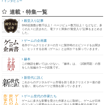
インタビュー
連載・特集一覧
殿堂入り記事
SNS拡散数が数千以上！ ページビュー数万以上！ などなど。多
くの人々に読まれた、電ファミ渾身の“殿堂入り”記事をまとめま
した。
ゲームの企画書
名作ゲームクリエイターの方々に製作時のエピソードをお聞き
し、ヒットする企画（ゲーム）とは何か？を探っていきます。
赫本
この物語を解いてはいけない。『赫本』は、〈試験問題〉の形
をした短編ホラー小説集です。
新世代に訊く
これからのデジタルゲーム市場を担う若きクリエイター達の姿
を追い、彼らのルーツと情熱を探っていきます。
ゲーム世代の作家たち
ゲームに多大な影響を受けた作家さんに取材し、ゲームが日本
のコンテンツ産業やカルチャーに与えた影響を探る企画です。