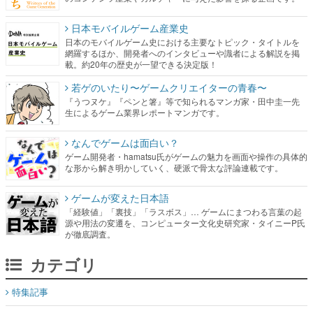
日本モバイルゲーム産業史
日本のモバイルゲーム史における主要なトピック・タイトルを
網羅するほか、開発者へのインタビューや識者による解説を掲
載。約20年の歴史が一望できる決定版！
若ゲのいたり〜ゲームクリエイターの青春〜
『うつヌケ』『ペンと箸』等で知られるマンガ家・田中圭一先
生によるゲーム業界レポートマンガです。
なんでゲームは面白い？
ゲーム開発者・hamatsu氏がゲームの魅力を画面や操作の具体的
な形から解き明かしていく、硬派で骨太な評論連載です。
ゲームが変えた日本語
「経験値」「裏技」「ラスボス」… ゲームにまつわる言葉の起
源や用法の変遷を、コンピューター文化史研究家・タイニーP氏
が徹底調査。
カテゴリ
特集記事