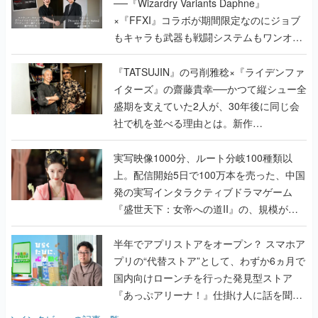
──『Wizardry Variants Daphne』
×『FFXI』コラボが期間限定なのにジョブ
もキャラも武器も戦闘システムもワンオフ
で作り込まれた理由を両ディレクターに聞
く
『TATSUJIN』の弓削雅稔×『ライデンファ
イターズ』の齋藤貴幸──かつて縦シュー全
盛期を支えていた2人が、30年後に同じ会
社で机を並べる理由とは。新作
『TATSUJIN EXTREME』で初タッグを組
んだレジェンド2人に訊く開発秘話
実写映像1000分、ルート分岐100種類以
上。配信開始5日で100万本を売った、中国
発の実写インタラクティブドラマゲーム
『盛世天下：女帝への道II』の、規模が違
うこだわりをプロデューサーに聞いた
半年でアプリストアをオープン？ スマホア
プリの“代替ストア”として、わずか6ヵ月で
国内向けローンチを行った発見型ストア
『あっぷアリーナ！』仕掛け人に話を聞い
てみた