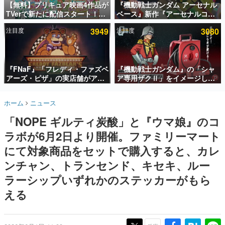
【無料】プリキュア映画4作品が
『機動戦士ガンダム アーセナル
TVerで新たに配信スタート！な
ベース』新作『アーセナルコマ
インタビュー
んと2018年～2024年の映画ほぼ
ンダー』発表！8月28日からオ
注目度
3949
注目度
3080
すべてが見放題に、ぶっちゃけ
ープンベータテスト開催、2027
連載・特集一覧
ありえないラインナップ
年2月下旬に稼働予定
殿堂入り記事
SNS拡散数が数千以上！ ページビュー数万以上！ などな
『FNaF』「フレディ・ファズベ
『機動戦士ガンダム』の「シャ
ど。多くの人々に読まれた、電ファミ渾身の“殿堂入り”記
アーズ・ピザ」の実店舗がアメ
ア専用ザクⅡ」をイメージした
事をまとめました。
リカの商業施設「American
散水ホースリールが予約開始。
Dream」に2027年オープン！
本体にはシャアのパーソナルマ
ゲームの企画書
ホーム
ニュース
ScottGamesとの共同開発、食
ークやジオン公国軍のエンブレ
名作ゲームクリエイターの方々に製作時のエピソードをお
聞きし、ヒットする企画（ゲーム）とは何か？を探ってい
事だけでなくステージショーや
ム、型式番号などを配置
「NOPE ギルティ炭酸」と『ウマ娘』のコ
きます。
没入型のホラー体験も楽しめる
ラボが6月2日より開催。ファミリーマート
赫本
この物語を解いてはいけない。『赫本』は、〈試験問題〉
にて対象商品をセットで購入すると、カレ
の形をした短編ホラー小説集です。
ンチャン、トランセンド、キセキ、ルー
ラーシップいずれかのステッカーがもら
新世代に訊く
これからのデジタルゲーム市場を担う若きクリエイター達
える
の姿を追い、彼らのルーツと情熱を探っていきます。
ゲーム世代の作家たち
ゲームに多大な影響を受けた作家さんに取材し、ゲームが