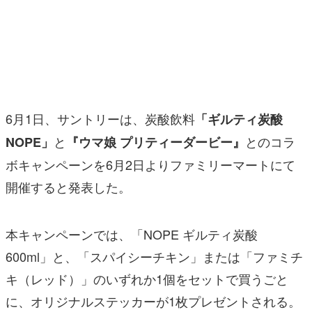
マンガ
女性向け
アプリレビュー
その他
6月1日、サントリーは、炭酸飲料
「ギルティ炭酸
と
とのコラ
NOPE」
『ウマ娘 プリティーダービー』
電ファミニコゲーマーとは？
ボキャンペーンを6月2日よりファミリーマートにて
運営：株式会社マレ
開催すると発表した。
本キャンペーンでは、「NOPE ギルティ炭酸
600ml」と、「スパイシーチキン」または「ファミチ
キ（レッド）」のいずれか1個をセットで買うごと
に、オリジナルステッカーが1枚プレゼントされる。