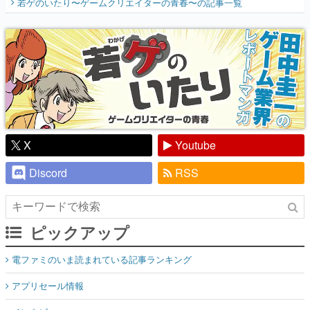
若ゲのいたり〜ゲームクリエイターの青春〜
の記事一覧
『少年ジャンプ』色だった【若ゲのいた
り】
X
Youtube
Discord
RSS
ピックアップ
電ファミのいま読まれている記事ランキング
アプリセール情報