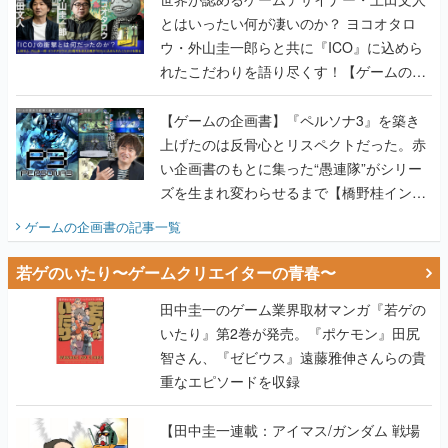
とはいったい何が凄いのか？ ヨコオタロ
ウ・外山圭一郎らと共に『ICO』に込めら
れたこだわりを語り尽くす！【ゲームの企
画書】
【ゲームの企画書】『ペルソナ3』を築き
上げたのは反骨心とリスペクトだった。赤
い企画書のもとに集った“愚連隊”がシリー
ズを生まれ変わらせるまで【橋野桂インタ
ビュー】
ゲームの企画書
の記事一覧
若ゲのいたり〜ゲームクリエイターの青春〜
田中圭一のゲーム業界取材マンガ『若ゲの
いたり』第2巻が発売。『ポケモン』田尻
智さん、『ゼビウス』遠藤雅伸さんらの貴
重なエピソードを収録
【田中圭一連載：アイマス/ガンダム 戦場