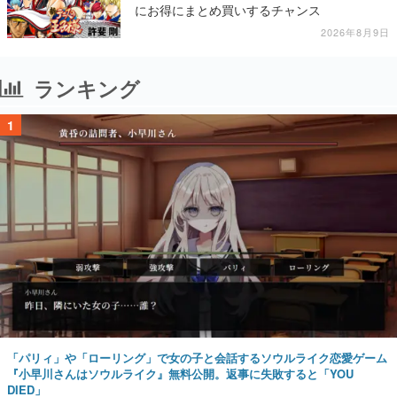
にお得にまとめ買いするチャンス
2026年8月9日
ランキング
1
「パリィ」や「ローリング」で女の子と会話するソウルライク恋愛ゲーム
『小早川さんはソウルライク』無料公開。返事に失敗すると「YOU
DIED」