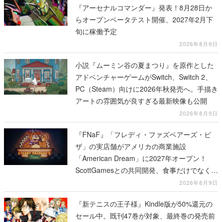
『アーセナルコマンダー』発表！8月28日か
らオープンベータテスト開催、2027年2月下
旬に稼働予定
2026年8月9日
小説『ムーミン谷の夏まつり』を原作とした
アドベンチャーゲームがSwitch、Switch 2、
PC（Steam）向けに2026年秋発売へ。手描き
アートの雰囲気が良すぎる最新映像も公開
2026年8月9日
『FNaF』「フレディ・ファズベアーズ・ピ
ザ」の実店舗がアメリカの商業施設
「American Dream」に2027年オープン！
ScottGamesとの共同開発、食事だけでなくス
テージショーや没入型のホラー体験も楽しめ
2026年8月9日
る
『新テニスの王子様』Kindle版が50%還元の
セール中。既刊47巻が対象、最終巻の発売前