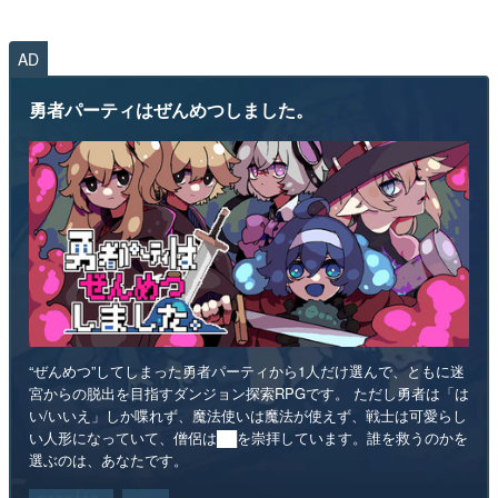
AD
勇者パーティはぜんめつしました。
“ぜんめつ”してしまった勇者パーティから1人だけ選んで、ともに迷
宮からの脱出を目指すダンジョン探索RPGです。 ただし勇者は「は
い/いいえ」しか喋れず、魔法使いは魔法が使えず、戦士は可愛らし
い人形になっていて、僧侶は██を崇拝しています。誰を救うのかを
選ぶのは、あなたです。