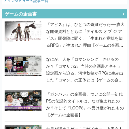
インタビュー
の記事一覧
ゲームの企画書
『アビス』は、ひとつの奇跡だった──膨大
な開発資料とともに『テイルズ オブ ジ ア
ビス』開発陣に聞く、「生まれた意味を知
るRPG」が生まれた理由【ゲームの企画
書】
なにが、人を「ロマンシング」させるの
か？『ロマサガ2』当時の企画書とキャラ
設定画から迫る、河津秋敏がRPGに生み出
した「ロマン」の正体とは【ゲームの企画
書】
『ガンパレ』の企画書、ついに公開━初代
PSの伝説的タイトルは、なぜ生まれたの
か？そして『LOOP8』へ受け継がれたもの
【ゲームの企画書】
世界が認めるゲームデザイナー・上田文人