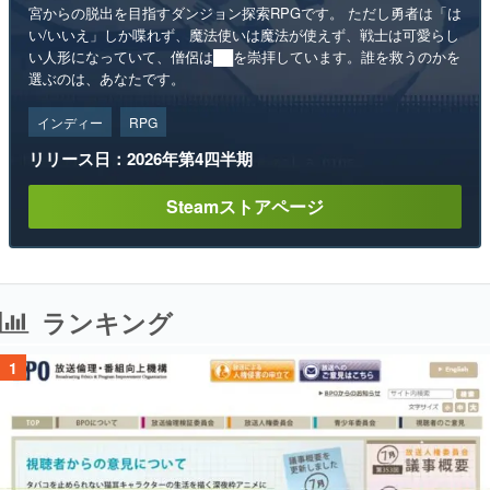
宮からの脱出を目指すダンジョン探索RPGです。 ただし勇者は「は
い/いいえ」しか喋れず、魔法使いは魔法が使えず、戦士は可愛らし
い人形になっていて、僧侶は██を崇拝しています。誰を救うのかを
選ぶのは、あなたです。
インディー
RPG
リリース日：2026年第4四半期
Steamストアページ
ランキング
1