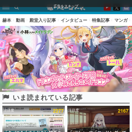
広告をスキップ
赫本
動画
殿堂入り記事
インタビュー
特集記事
マンガ
いま読まれている記事
ピックアップ
注目度
2277
注目度
2167
電ファミのいま読まれている記事ランキング
アプリセール情報