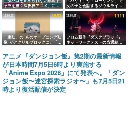
「タバコを止められない猫耳キ
「パリィ」や「ローリング」で
ャラを描く深夜枠アニメ」に視
女の子と会話するソウルライク
インタビュー
聴者の一部から批判意見。違法
恋愛ゲーム『小早川さんはソウ
注目度
1683
注目度
1111
薬物の使用と思しき描写も含め
ルライク』無料公開。返事に失
連載・特集一覧
て、BPOが議論を交わす
敗すると「YOU DIED」
殿堂入り記事
「東映」の“あのオープニング映
フロム新作『ダスクブラッド』
SNS拡散数が数千以上！ ページビュー数万以上！ などな
ど。多くの人々に読まれた、電ファミ渾身の“殿堂入り”記
像”がアクリルブロックに。「東
ネットワークテストの当選結果
事をまとめました。
映ヒストリカル グッズコレクシ
が8月7日22時に発表。応募サイ
ョン」が8月下旬より発売
トのマイページから確認可能、
アニメ『ダンジョン飯』第2期の最新情報
ゲームの企画書
テスト実施は8月21日～24日
名作ゲームクリエイターの方々に製作時のエピソードをお
が日本時間7月5日6時より実施する
聞きし、ヒットする企画（ゲーム）とは何か？を探ってい
きます。
「Anime Expo 2026」にて発表へ。「ダン
赫本
ジョン飯〜迷宮探索ラジオ〜」も7月5日21
この物語を解いてはいけない。『赫本』は、〈試験問題〉
時より復活配信が決定
の形をした短編ホラー小説集です。
新世代に訊く
これからのデジタルゲーム市場を担う若きクリエイター達
の姿を追い、彼らのルーツと情熱を探っていきます。
ゲーム世代の作家たち
ゲームに多大な影響を受けた作家さんに取材し、ゲームが