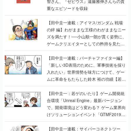
智さん、『ゼビウス』遠藤雅伸さんらの貴
重なエピソードを収録
【田中圭一連載：アイマス/ガンダム 戦場
の絆 編】わがままな王様のわがままなニー
ズを満たす！──小山順一朗が貫く姿勢に、
ゲームクリエイターとしての矜持を見た
【若ゲのいたり最終回】
【田中圭一連載：バーチャファイター編】
「新しい3D表現のために、軍事技術を採り
入れたい」世界情勢を味方につけて、ゲー
ムに革命をもたらした鈴木 裕の功績【若ゲ
のいたり】
【田中圭一：若ゲのいたり】ゲーム開発統
合環境「Unreal Engine」最新バージョン
で、開発環境はどう変わる？ ゲーム業界向
けソリューションイベント「GTMF2019」
に行って、より理解を深めよう【PR】
【田中圭一連載：サイバーコネクトツー