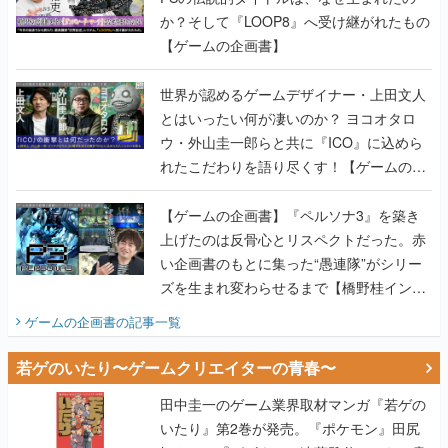
か？そして『LOOP8』へ受け継がれたもの
【ゲームの企画書】
世界が認めるゲームデザイナー・上田文人
とはいったい何が凄いのか？ ヨコオタロ
ウ・外山圭一郎らと共に『ICO』に込めら
れたこだわりを語り尽くす！【ゲームの企
画書】
【ゲームの企画書】『ペルソナ3』を築き
上げたのは反骨心とリスペクトだった。赤
い企画書のもとに集った“愚連隊”がシリー
ズを生まれ変わらせるまで【橋野桂インタ
ビュー】
ゲームの企画書
の記事一覧
若ゲのいたり〜ゲームクリエイターの青春〜
田中圭一のゲーム業界取材マンガ『若ゲの
いたり』第2巻が発売。『ポケモン』田尻