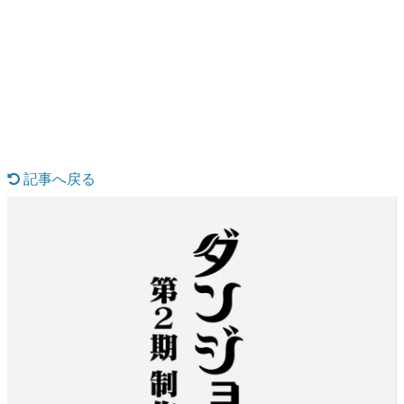
日本のコンテンツ産業やカルチャーに与えた影響を探る企
画です。
日本モバイルゲーム産業史
日本のモバイルゲーム史における主要なトピック・タイト
ルを網羅するほか、開発者へのインタビューや識者による
解説を掲載。約20年の歴史が一望できる決定版！
若ゲのいたり〜ゲームクリエイターの青春〜
『うつヌケ』『ペンと箸』等で知られるマンガ家・田中圭
一先生によるゲーム業界レポートマンガです。
記事へ戻る
なんでゲームは面白い？
ゲーム開発者・hamatsu氏がゲームの魅力を画面や操作の
具体的な形から解き明かしていく、硬派で骨太な評論連載
です。
ゲームが変えた日本語
「経験値」「裏技」「ラスボス」… ゲームにまつわる言葉
の起源や用法の変遷を、コンピューター文化史研究家・タ
イニーP氏が徹底調査。
カテゴリ
特集記事