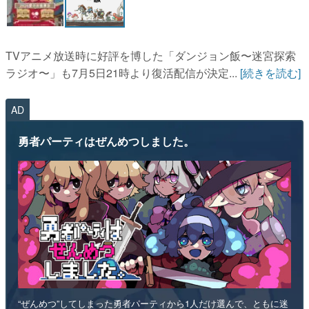
TVアニメ放送時に好評を博した「ダンジョン飯〜迷宮探索
ラジオ〜」も7月5日21時より復活配信が決定...
[続きを読む]
AD
勇者パーティはぜんめつしました。
“ぜんめつ”してしまった勇者パーティから1人だけ選んで、ともに迷