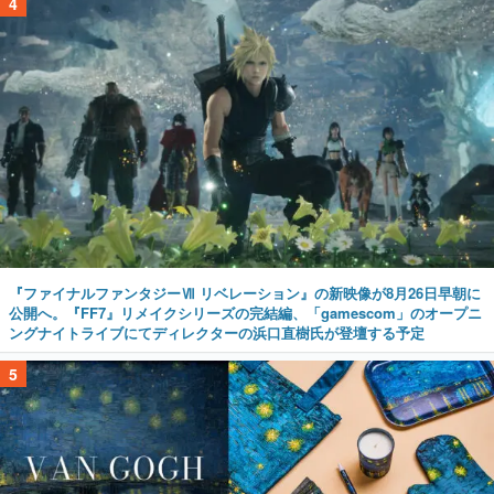
4
『ファイナルファンタジーⅦ リベレーション』の新映像が8月26日早朝に
公開へ。『FF7』リメイクシリーズの完結編、「gamescom」のオープニ
ングナイトライブにてディレクターの浜口直樹氏が登壇する予定
5