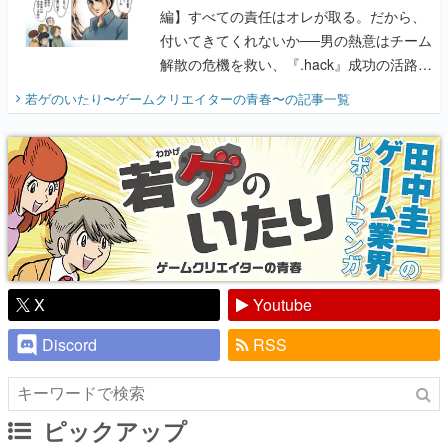
編】すべての責任はオレが取る。だから、
付いてきてくれないか──男の熱意はチーム
解散の危機を救い、『.hack』成功の活路を
開く。業界の快男児・松山 洋に流れる血は
若ゲのいたり〜ゲームクリエイターの青春〜
の記事一覧
『少年ジャンプ』色だった【若ゲのいた
り】
X
Youtube
Discord
RSS
ピックアップ