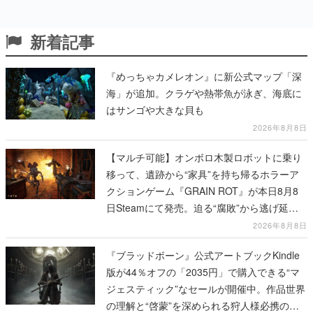
新着記事
『めっちゃカメレオン』に新公式マップ「深
海」が追加。クラゲや熱帯魚が泳ぎ、海底に
はサンゴや大きな貝も
2026年8月8日
【マルチ可能】オンボロ木製ロボットに乗り
移って、遺跡から“家具”を持ち帰るホラーア
クションゲーム『GRAIN ROT』が本日8月8
日Steamにて発売。迫る“腐敗”から逃げ延
び、持ち帰った家具で基地を再建
2026年8月8日
『ブラッドボーン』公式アートブックKindle
版が44％オフの「2035円」で購入できる“マ
ジェスティック”なセールが開催中。作品世界
の理解と“啓蒙”を深められる狩人様必携の一