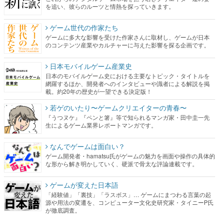
を追い、彼らのルーツと情熱を探っていきます。
ゲーム世代の作家たち
ゲームに多大な影響を受けた作家さんに取材し、ゲームが日本
のコンテンツ産業やカルチャーに与えた影響を探る企画です。
日本モバイルゲーム産業史
日本のモバイルゲーム史における主要なトピック・タイトルを
網羅するほか、開発者へのインタビューや識者による解説を掲
載。約20年の歴史が一望できる決定版！
若ゲのいたり〜ゲームクリエイターの青春〜
『うつヌケ』『ペンと箸』等で知られるマンガ家・田中圭一先
生によるゲーム業界レポートマンガです。
なんでゲームは面白い？
ゲーム開発者・hamatsu氏がゲームの魅力を画面や操作の具体的
な形から解き明かしていく、硬派で骨太な評論連載です。
ゲームが変えた日本語
「経験値」「裏技」「ラスボス」… ゲームにまつわる言葉の起
源や用法の変遷を、コンピューター文化史研究家・タイニーP氏
が徹底調査。