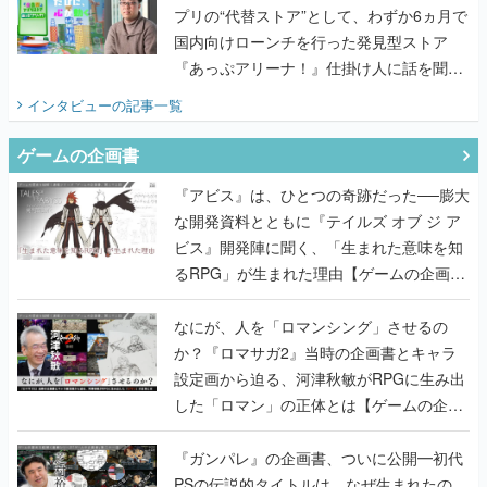
プリの“代替ストア”として、わずか6ヵ月で
国内向けローンチを行った発見型ストア
『あっぷアリーナ！』仕掛け人に話を聞い
てみた
インタビュー
の記事一覧
ゲームの企画書
『アビス』は、ひとつの奇跡だった──膨大
な開発資料とともに『テイルズ オブ ジ ア
ビス』開発陣に聞く、「生まれた意味を知
るRPG」が生まれた理由【ゲームの企画
書】
なにが、人を「ロマンシング」させるの
か？『ロマサガ2』当時の企画書とキャラ
設定画から迫る、河津秋敏がRPGに生み出
した「ロマン」の正体とは【ゲームの企画
書】
『ガンパレ』の企画書、ついに公開━初代
PSの伝説的タイトルは、なぜ生まれたの