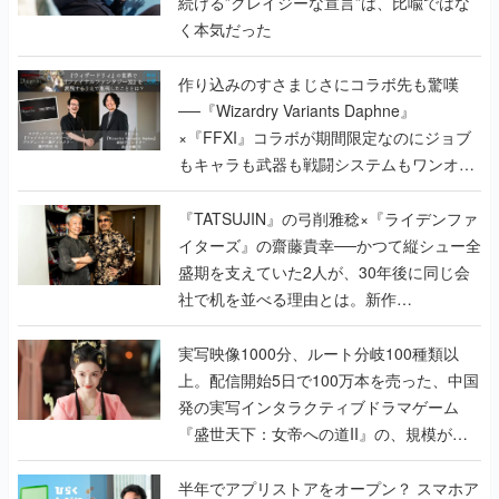
続ける”クレイジーな宣言”は、比喩ではな
く本気だった
作り込みのすさまじさにコラボ先も驚嘆
──『Wizardry Variants Daphne』
×『FFXI』コラボが期間限定なのにジョブ
もキャラも武器も戦闘システムもワンオフ
で作り込まれた理由を両ディレクターに聞
く
『TATSUJIN』の弓削雅稔×『ライデンファ
イターズ』の齋藤貴幸──かつて縦シュー全
盛期を支えていた2人が、30年後に同じ会
社で机を並べる理由とは。新作
『TATSUJIN EXTREME』で初タッグを組
んだレジェンド2人に訊く開発秘話
実写映像1000分、ルート分岐100種類以
上。配信開始5日で100万本を売った、中国
発の実写インタラクティブドラマゲーム
『盛世天下：女帝への道II』の、規模が違
うこだわりをプロデューサーに聞いた
半年でアプリストアをオープン？ スマホア