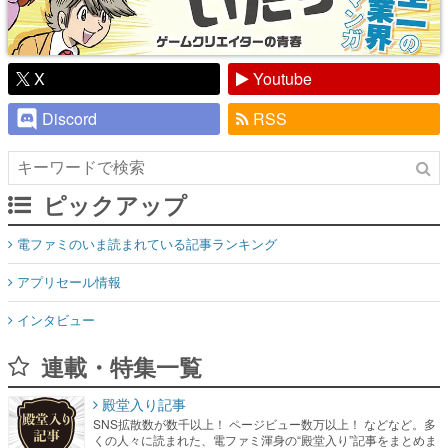
X
Youtube
Discord
RSS
ピックアップ
電ファミのいま読まれている記事ランキング
アプリセール情報
インタビュー
連載・特集一覧
殿堂入り記事
SNS拡散数が数千以上！ ページビュー数万以上！ などなど。多
くの人々に読まれた、電ファミ渾身の“殿堂入り”記事をまとめま