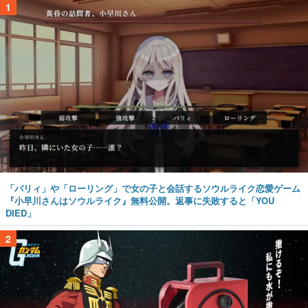
1
「パリィ」や「ローリング」で女の子と会話するソウルライク恋愛ゲーム
『小早川さんはソウルライク』無料公開。返事に失敗すると「YOU
DIED」
2