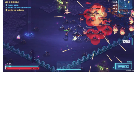
日本のコンテンツ産業やカルチャーに与えた影響を探る企
画です。
日本モバイルゲーム産業史
日本のモバイルゲーム史における主要なトピック・タイト
ルを網羅するほか、開発者へのインタビューや識者による
解説を掲載。約20年の歴史が一望できる決定版！
若ゲのいたり〜ゲームクリエイターの青春〜
『うつヌケ』『ペンと箸』等で知られるマンガ家・田中圭
一先生によるゲーム業界レポートマンガです。
なんでゲームは面白い？
ゲーム開発者・hamatsu氏がゲームの魅力を画面や操作の
具体的な形から解き明かしていく、硬派で骨太な評論連載
です。
ゲームが変えた日本語
「経験値」「裏技」「ラスボス」… ゲームにまつわる言葉
の起源や用法の変遷を、コンピューター文化史研究家・タ
イニーP氏が徹底調査。
カテゴリ
特集記事