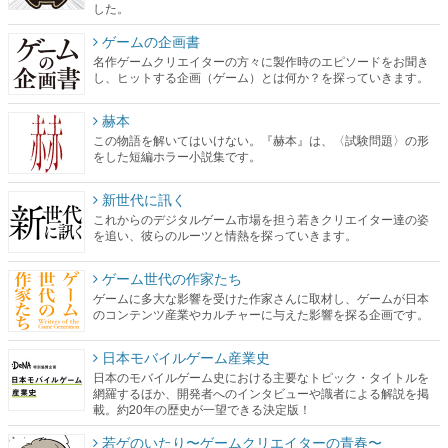
した。
ゲームの企画書
名作ゲームクリエイターの方々に製作時のエピソードをお聞き
し、ヒットする企画（ゲーム）とは何か？を探っていきます。
赫本
この物語を解いてはいけない。『赫本』は、〈試験問題〉の形
をした短編ホラー小説集です。
新世代に訊く
これからのデジタルゲーム市場を担う若きクリエイター達の姿
を追い、彼らのルーツと情熱を探っていきます。
ゲーム世代の作家たち
ゲームに多大な影響を受けた作家さんに取材し、ゲームが日本
のコンテンツ産業やカルチャーに与えた影響を探る企画です。
日本モバイルゲーム産業史
日本のモバイルゲーム史における主要なトピック・タイトルを
網羅するほか、開発者へのインタビューや識者による解説を掲
載。約20年の歴史が一望できる決定版！
若ゲのいたり〜ゲームクリエイターの青春〜