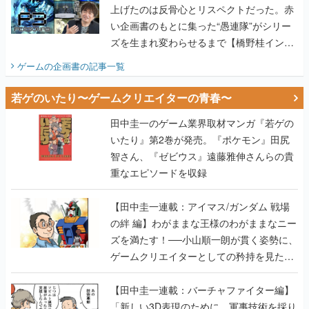
上げたのは反骨心とリスペクトだった。赤
い企画書のもとに集った“愚連隊”がシリー
ズを生まれ変わらせるまで【橋野桂インタ
ビュー】
ゲームの企画書
の記事一覧
若ゲのいたり〜ゲームクリエイターの青春〜
田中圭一のゲーム業界取材マンガ『若ゲの
いたり』第2巻が発売。『ポケモン』田尻
智さん、『ゼビウス』遠藤雅伸さんらの貴
重なエピソードを収録
【田中圭一連載：アイマス/ガンダム 戦場
の絆 編】わがままな王様のわがままなニー
ズを満たす！──小山順一朗が貫く姿勢に、
ゲームクリエイターとしての矜持を見た
【若ゲのいたり最終回】
【田中圭一連載：バーチャファイター編】
「新しい3D表現のために、軍事技術を採り