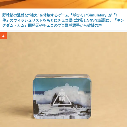
野球部の過酷な“補欠”を体験するゲーム『球ひろいSimulator』が「1
件」のウィッシュリストをもとにチェコ語に対応しSNSで話題に。『キン
グダム・カム』開発元やチェコのプロ野球選手から称賛の声
4