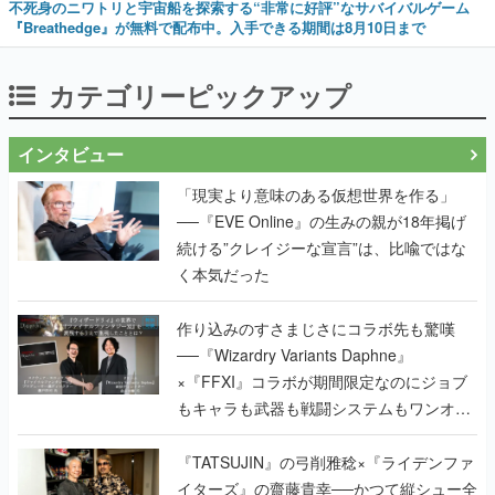
不死身のニワトリと宇宙船を探索する“非常に好評”なサバイバルゲーム
『Breathedge』が無料で配布中。入手できる期間は8月10日まで
カテゴリーピックアップ
インタビュー
「現実より意味のある仮想世界を作る」
──『EVE Online』の生みの親が18年掲げ
続ける”クレイジーな宣言”は、比喩ではな
く本気だった
作り込みのすさまじさにコラボ先も驚嘆
──『Wizardry Variants Daphne』
×『FFXI』コラボが期間限定なのにジョブ
もキャラも武器も戦闘システムもワンオフ
で作り込まれた理由を両ディレクターに聞
く
『TATSUJIN』の弓削雅稔×『ライデンファ
イターズ』の齋藤貴幸──かつて縦シュー全