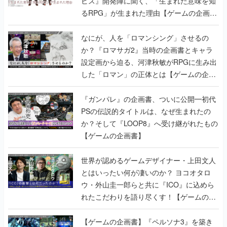
ビス』開発陣に聞く、「生まれた意味を知
るRPG」が生まれた理由【ゲームの企画
書】
なにが、人を「ロマンシング」させるの
か？『ロマサガ2』当時の企画書とキャラ
設定画から迫る、河津秋敏がRPGに生み出
した「ロマン」の正体とは【ゲームの企画
書】
『ガンパレ』の企画書、ついに公開━初代
PSの伝説的タイトルは、なぜ生まれたの
か？そして『LOOP8』へ受け継がれたもの
【ゲームの企画書】
世界が認めるゲームデザイナー・上田文人
とはいったい何が凄いのか？ ヨコオタロ
ウ・外山圭一郎らと共に『ICO』に込めら
れたこだわりを語り尽くす！【ゲームの企
画書】
【ゲームの企画書】『ペルソナ3』を築き