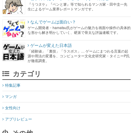
『うつヌケ』『ペンと箸』等で知られるマンガ家・田中圭一先
生によるゲーム業界レポートマンガです。
なんでゲームは面白い？
ゲーム開発者・hamatsu氏がゲームの魅力を画面や操作の具体的
な形から解き明かしていく、硬派で骨太な評論連載です。
ゲームが変えた日本語
「経験値」「裏技」「ラスボス」… ゲームにまつわる言葉の起
源や用法の変遷を、コンピューター文化史研究家・タイニーP氏
が徹底調査。
カテゴリ
特集記事
マンガ
女性向け
アプリレビュー
その他