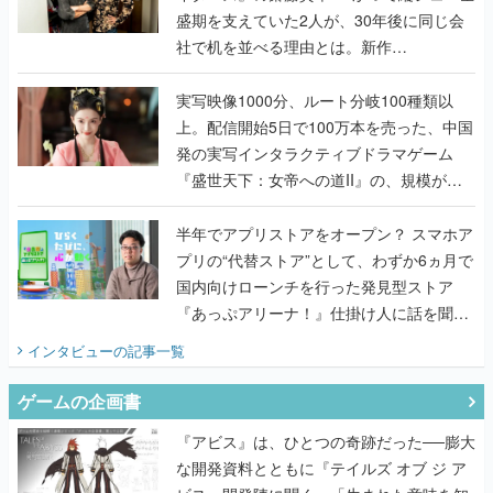
盛期を支えていた2人が、30年後に同じ会
社で机を並べる理由とは。新作
『TATSUJIN EXTREME』で初タッグを組
んだレジェンド2人に訊く開発秘話
実写映像1000分、ルート分岐100種類以
上。配信開始5日で100万本を売った、中国
発の実写インタラクティブドラマゲーム
『盛世天下：女帝への道II』の、規模が違
うこだわりをプロデューサーに聞いた
半年でアプリストアをオープン？ スマホア
プリの“代替ストア”として、わずか6ヵ月で
国内向けローンチを行った発見型ストア
『あっぷアリーナ！』仕掛け人に話を聞い
てみた
インタビュー
の記事一覧
ゲームの企画書
『アビス』は、ひとつの奇跡だった──膨大
な開発資料とともに『テイルズ オブ ジ ア