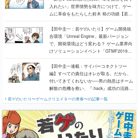
入れたい」世界情勢を味方につけて、ゲー
ムに革命をもたらした鈴木 裕の功績【若ゲ
のいたり】
【田中圭一：若ゲのいたり】ゲーム開発統
合環境「Unreal Engine」最新バージョン
で、開発環境はどう変わる？ ゲーム業界向
けソリューションイベント「GTMF2019」
に行って、より理解を深めよう【PR】
【田中圭一連載：サイバーコネクトツー
編】すべての責任はオレが取る。だから、
付いてきてくれないか──男の熱意はチーム
解散の危機を救い、『.hack』成功の活路を
開く。業界の快男児・松山 洋に流れる血は
若ゲのいたり〜ゲームクリエイターの青春〜
の記事一覧
『少年ジャンプ』色だった【若ゲのいた
り】