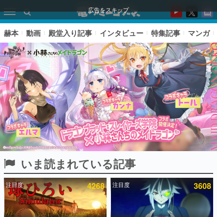
広告をスキップ
赫本
動画
殿堂入り記事
インタビュー
特集記事
マンガ
いま読まれている記事
ピックアップ
注目度
4268
注目度
3608
電ファミのいま読まれている記事ランキング
アプリセール情報