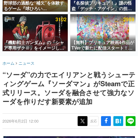
野球部の過酷な“補欠”を体験す
『名探偵プリキュア！』謎の怪
るゲーム『球ひろい
盗「デッチ・アゲイン」の担当
インタビュー
Simulator』が「1件」のウィッ
キャストは天﨑滉平さんと判
注目度
3102
注目度
2959
シュリストをもとにチェコ語に
明。『Re:ゼロから始める異世
連載・特集一覧
対応しSNSで話題に。『キング
界生活』オットー役、『ヒプノ
ダム・カム』開発元やチェコの
シスマイク』山田三郎役など
殿堂入り記事
プロ野球選手から称賛の声
SNS拡散数が数千以上！ ページビュー数万以上！ などな
『機動戦士ガンダム』の「シャ
【無料】プリキュア映画4作品が
ど。多くの人々に読まれた、電ファミ渾身の“殿堂入り”記
ア専用ザクⅡ」をイメージした
TVerで新たに配信スタート！な
事をまとめました。
散水ホースリールが予約開始。
んと2018年～2024年の映画ほぼ
本体にはシャアのパーソナルマ
すべてが見放題に、ぶっちゃけ
ゲームの企画書
ホーム
ニュース
ークやジオン公国軍のエンブレ
ありえないラインナップ
名作ゲームクリエイターの方々に製作時のエピソードをお
聞きし、ヒットする企画（ゲーム）とは何か？を探ってい
ム、型式番号などを配置
“ソーダ”の力でエイリアンと戦うシューテ
きます。
ィングゲーム『ソーダマン』がSteamで正
赫本
この物語を解いてはいけない。『赫本』は、〈試験問題〉
式リリース。ソーダを融合させて強力なソ
の形をした短編ホラー小説集です。
ーダを作りだす新要素が追加
新世代に訊く
これからのデジタルゲーム市場を担う若きクリエイター達
の姿を追い、彼らのルーツと情熱を探っていきます。
2026年6月2日 12:00
反応
ゲーム世代の作家たち
ゲームに多大な影響を受けた作家さんに取材し、ゲームが