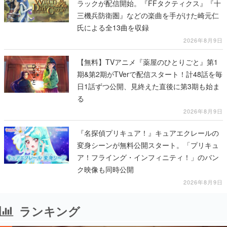
ラックが配信開始。『FFタクティクス』『十
三機兵防衛圏』などの楽曲を手がけた崎元仁
氏による全13曲を収録
2026年8月9日
【無料】TVアニメ『薬屋のひとりごと』第1
期&第2期がTVerで配信スタート！計48話を毎
日1話ずつ公開、見終えた直後に第3期も始ま
る
2026年8月9日
『名探偵プリキュア！』キュアエクレールの
変身シーンが無料公開スタート。「プリキュ
ア！フライング・インフィニティ！」のバン
ク映像も同時公開
2026年8月9日
ランキング