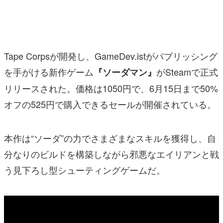
マンガ
女性向け
Tape Corpsが開発し、GameDev.istがパブリッシング
アプリレビュー
を手がける新作ゲーム
がSteamで正式
『ソーダマン』
その他
リリースされた。価格は1050円で、6月15日まで50%
電ファミニコゲーマーとは？
オフの525円で購入できるセールが開催されている。
運営：株式会社マレ
本作は“ソーダ”の力でさまざまなスキルを獲得し、自
分なりのビルドを構築しながら邪悪なエイリアンと戦
う見下ろし型シューティングゲームだ。