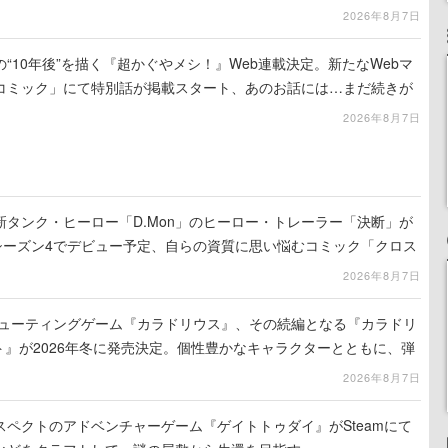
2026年8月7日
“10年後”を描く『超かぐやメシ！』Web連載決定。新たなWebマ
コミック」にて特別話が掲載スタート、あのお話には…まだ続きが
2026年8月7日
タンク・ヒーロー「D.Mon」のヒーロー・トレーラー「決断」が
のシーズン4でデビュー予定、自らの資質に思い悩むコミック「クロス
公開
2026年8月7日
たシューティングゲーム『カラドリウス』、その続編となる『カラドリ
ト』が2026年冬に発売決定。個性豊かなキャラクターとともに、弾
ける
2026年8月7日
ペクトのアドベンチャーゲーム『ゲイトトゥダイ』がSteamにて