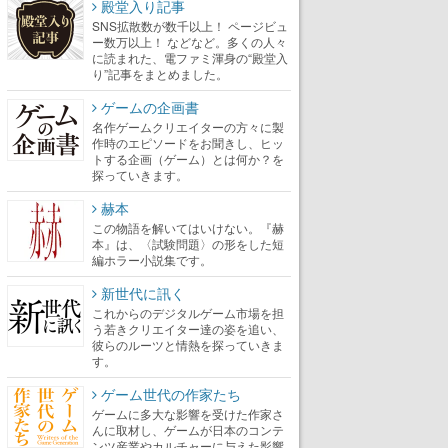
殿堂入り記事
SNS拡散数が数千以上！ ページビュ
ー数万以上！ などなど。多くの人々
に読まれた、電ファミ渾身の“殿堂入
り”記事をまとめました。
ゲームの企画書
名作ゲームクリエイターの方々に製
作時のエピソードをお聞きし、ヒッ
トする企画（ゲーム）とは何か？を
探っていきます。
赫本
この物語を解いてはいけない。『赫
本』は、〈試験問題〉の形をした短
編ホラー小説集です。
新世代に訊く
これからのデジタルゲーム市場を担
う若きクリエイター達の姿を追い、
彼らのルーツと情熱を探っていきま
す。
ゲーム世代の作家たち
ゲームに多大な影響を受けた作家さ
んに取材し、ゲームが日本のコンテ
ンツ産業やカルチャーに与えた影響