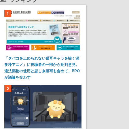
1
「タバコを止められない猫耳キャラを描く深
夜枠アニメ」に視聴者の一部から批判意見。
違法薬物の使用と思しき描写も含めて、BPO
が議論を交わす
2