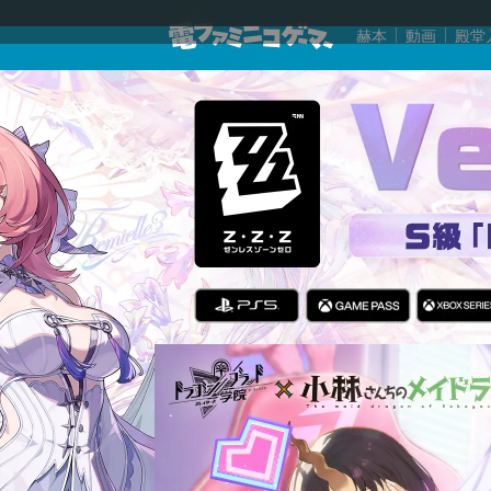
赫本
動画
殿堂