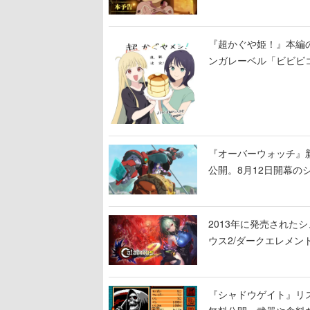
る
『超かぐや姫！』本編の
ンガレーベル「ビビビ
ある！
『オーバーウォッチ』新
公開。8月12日開幕
ロード」の朗読動画も
2013年に発売され
ウス2/ダークエレメン
幕乱れる戦場を駆け抜
『シャドウゲイト』リス