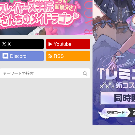
X
Youtube
Discord
RSS