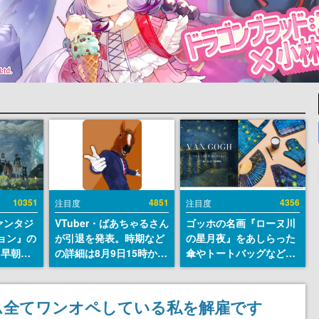
10351
4851
4356
注目度
注目度
ァンタジ
VTuber・ばあちゃるさん
ゴッホの名画『ローヌ川
ョン』の
が引退を発表。時期など
の星月夜』をあしらった
日早朝に
の詳細は8月9日15時から
傘やトートバッグなどが
』リメイ
の配信で説明
登場。8月7日21時より2
結編、
日間限定で予約販売
」のオープ
ム全てワンオペしている私を解雇です
イブにて