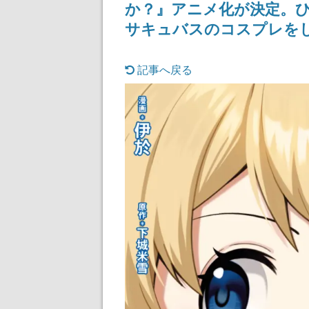
か？』アニメ化が決定。
ディレクターの
氏が登壇する予
サキュバスのコスプレを
記事へ戻る