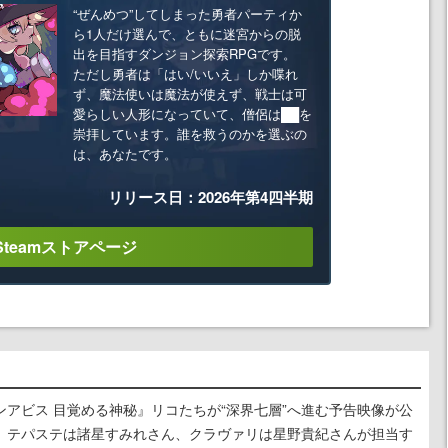
“ぜんめつ”してしまった勇者パーティか
ら1人だけ選んで、ともに迷宮からの脱
出を目指すダンジョン探索RPGです。
ただし勇者は「はい/いいえ」しか喋れ
ず、魔法使いは魔法が使えず、戦士は可
愛らしい人形になっていて、僧侶は██を
崇拝しています。誰を救うのかを選ぶの
は、あなたです。
リリース日：2026年第4四半期
Steamストアページ
アビス 目覚める神秘』リコたちが“深界七層”へ進む予告映像が公
、テパステは諸星すみれさん、クラヴァリは星野貴紀さんが担当す