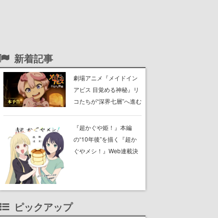
新着記事
劇場アニメ『メイドイン
アビス 目覚める神秘』リ
コたちが“深界七層”へ進む
予告映像が公開。新キャ
ストも発表、テパステは
『超かぐや姫！』本編
諸星すみれさん、クラヴ
の“10年後”を描く『超か
ァリは星野貴紀さんが担
ぐやメシ！』Web連載決
当する
定。新たなWebマンガレ
ーベル「ビビビコミッ
ク」にて特別話が掲載ス
タート、あのお話には…
ピックアップ
まだ続きがある！