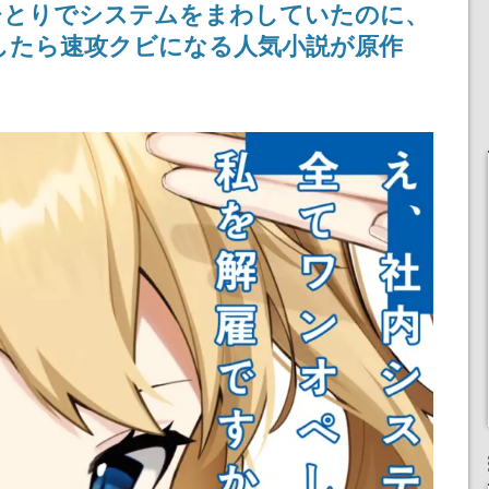
ひとりでシステムをまわしていたのに、
浜口直樹
定
したら速攻クビになる人気小説が原作