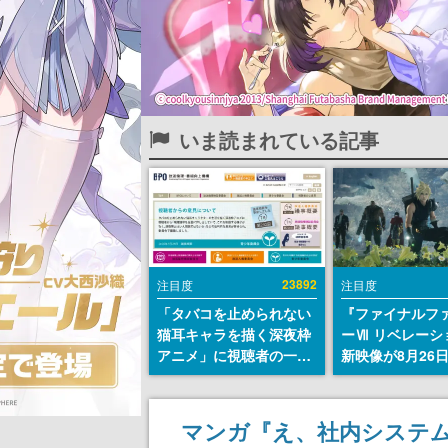
いま読まれている記事
23892
注目度
注目度
「タバコを止められない
『ファイナルフ
猫耳キャラを描く深夜枠
ーⅦ リベレーシ
アニメ」に視聴者の一部
新映像が8月26
から批判意見。違法薬物
公開へ。『FF7
の使用と思しき描写も含
クシリーズの完
めて、BPOが議論を交わ
「gamescom
マンガ『え、社内システ
す
ニングナイトラ