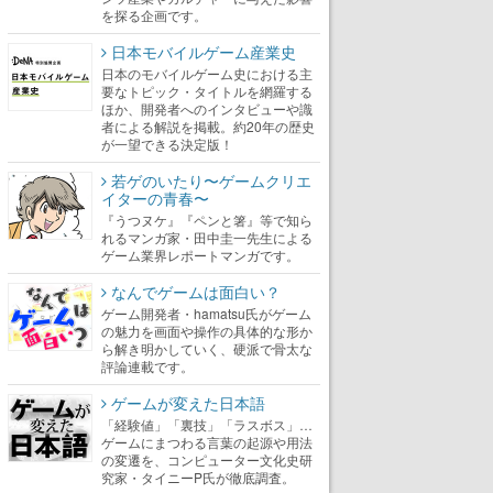
を探る企画です。
日本モバイルゲーム産業史
日本のモバイルゲーム史における主
要なトピック・タイトルを網羅する
ほか、開発者へのインタビューや識
者による解説を掲載。約20年の歴史
が一望できる決定版！
若ゲのいたり〜ゲームクリエ
イターの青春〜
『うつヌケ』『ペンと箸』等で知ら
れるマンガ家・田中圭一先生による
ゲーム業界レポートマンガです。
なんでゲームは面白い？
ゲーム開発者・hamatsu氏がゲーム
の魅力を画面や操作の具体的な形か
ら解き明かしていく、硬派で骨太な
評論連載です。
ゲームが変えた日本語
「経験値」「裏技」「ラスボス」…
ゲームにまつわる言葉の起源や用法
の変遷を、コンピューター文化史研
究家・タイニーP氏が徹底調査。