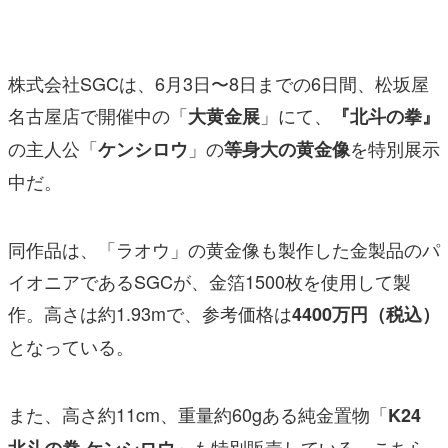
マンガ
女性向け
株式会社SGCは、6月3日〜8日までの6日間、松坂屋
アプリレビュー
名古屋店で開催中の「
」にて、
大黄金展
『北斗の拳』
の主人公「
」の
を特別展示
ケンシロウ
等身大の黄金像
その他
中だ。
電ファミニコゲーマーとは？
運営：株式会社マレ
同作品は、「ラオウ」の黄金像も製作した金製品のパ
イオニアであるSGCが、金箔1500枚を使用して製
作。高さは約1.93mで、参考価格は
4400万円（税込）
となっている。
また、高さ約11cm、重量約60gある純金置物「
K24
」も特別販売している。こちら
北斗の拳 ケンシロウ