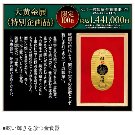
■眩い輝きを放つ金食器