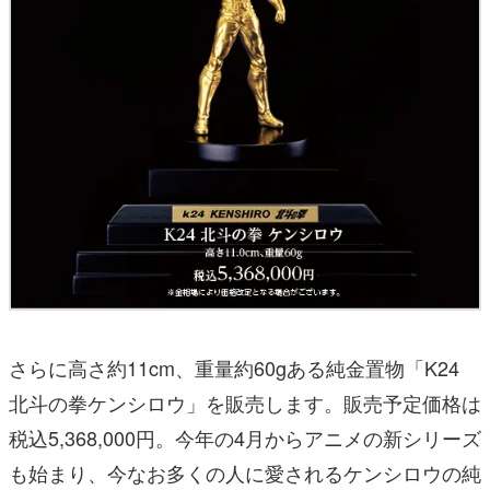
さらに高さ約11cm、重量約60gある純金置物「K24
北斗の拳ケンシロウ」を販売します。販売予定価格は
税込5,368,000円。今年の4月からアニメの新シリーズ
も始まり、今なお多くの人に愛されるケンシロウの純