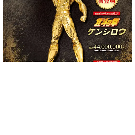
日本のコンテンツ産業やカルチャーに与えた影響を探る企
画です。
日本モバイルゲーム産業史
日本のモバイルゲーム史における主要なトピック・タイト
ルを網羅するほか、開発者へのインタビューや識者による
解説を掲載。約20年の歴史が一望できる決定版！
若ゲのいたり〜ゲームクリエイターの青春〜
『うつヌケ』『ペンと箸』等で知られるマンガ家・田中圭
一先生によるゲーム業界レポートマンガです。
なんでゲームは面白い？
ゲーム開発者・hamatsu氏がゲームの魅力を画面や操作の
具体的な形から解き明かしていく、硬派で骨太な評論連載
です。
ゲームが変えた日本語
「経験値」「裏技」「ラスボス」… ゲームにまつわる言葉
の起源や用法の変遷を、コンピューター文化史研究家・タ
イニーP氏が徹底調査。
カテゴリ
特集記事