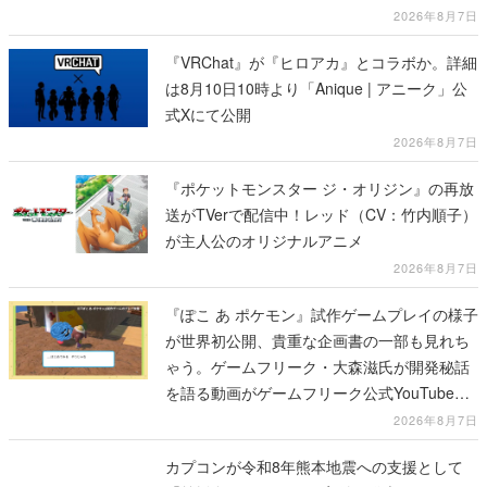
冊
2026年8月7日
『VRChat』が『ヒロアカ』とコラボか。詳細
は8月10日10時より「Anique | アニーク」公
式Xにて公開
2026年8月7日
『ポケットモンスター ジ・オリジン』の再放
送がTVerで配信中！レッド（CV：竹内順子）
が主人公のオリジナルアニメ
2026年8月7日
『ぽこ あ ポケモン』試作ゲームプレイの様子
が世界初公開、貴重な企画書の一部も見れち
ゃう。ゲームフリーク・大森滋氏が開発秘話
を語る動画がゲームフリーク公式YouTubeで
公開中
2026年8月7日
カプコンが令和8年熊本地震への支援として