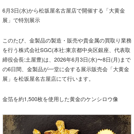
6月3日(水)から松坂屋名古屋店で開催する「大⻩金
展」で特別展示
このたび、金製品の製造・販売や貴金属の買取り業務
を行う株式会社SGC(本社:東京都中央区銀座、代表取
締役会⻑:土屋豊)は、2026年6月3日(水)〜8日(月)まで
の6日間、金製品が一堂に会する展示販売会「大⻩金
展」を松坂屋名古屋店にて行います。
金箔を約1,500枚を使用した⻩金のケンシロウ像