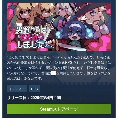
“ぜんめつ”してしまった勇者パーティから1人だけ選んで、ともに迷
宮からの脱出を目指すダンジョン探索RPGです。 ただし勇者は「は
い/いいえ」しか喋れず、魔法使いは魔法が使えず、戦士は可愛らし
い人形になっていて、僧侶は██を崇拝しています。誰を救うのかを
選ぶのは、あなたです。
インディー
RPG
リリース日：2026年第4四半期
Steamストアページ