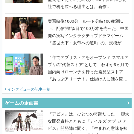
社で机を並べる理由とは。新作
『TATSUJIN EXTREME』で初タッグを組
んだレジェンド2人に訊く開発秘話
実写映像1000分、ルート分岐100種類以
上。配信開始5日で100万本を売った、中国
発の実写インタラクティブドラマゲーム
『盛世天下：女帝への道II』の、規模が違
うこだわりをプロデューサーに聞いた
半年でアプリストアをオープン？ スマホア
プリの“代替ストア”として、わずか6ヵ月で
国内向けローンチを行った発見型ストア
『あっぷアリーナ！』仕掛け人に話を聞い
てみた
インタビュー
の記事一覧
ゲームの企画書
『アビス』は、ひとつの奇跡だった──膨大
な開発資料とともに『テイルズ オブ ジ ア
ビス』開発陣に聞く、「生まれた意味を知