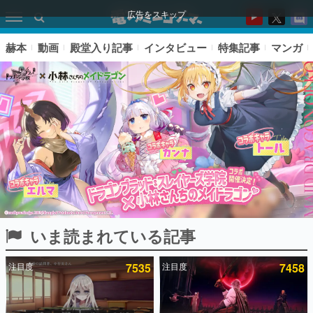
広告をスキップ
赫本
動画
殿堂入り記事
インタビュー
特集記事
マンガ
いま読まれている記事
ピックアップ
注目度
7535
注目度
7458
電ファミのいま読まれている記事ランキング
アプリセール情報