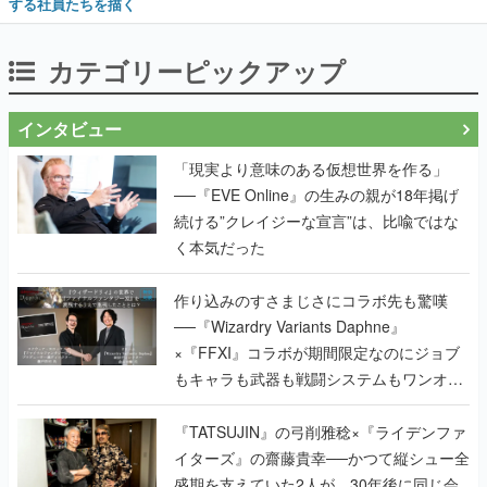
する社員たちを描く
カテゴリーピックアップ
インタビュー
「現実より意味のある仮想世界を作る」
──『EVE Online』の生みの親が18年掲げ
続ける”クレイジーな宣言”は、比喩ではな
く本気だった
作り込みのすさまじさにコラボ先も驚嘆
──『Wizardry Variants Daphne』
×『FFXI』コラボが期間限定なのにジョブ
もキャラも武器も戦闘システムもワンオフ
で作り込まれた理由を両ディレクターに聞
く
『TATSUJIN』の弓削雅稔×『ライデンファ
イターズ』の齋藤貴幸──かつて縦シュー全
盛期を支えていた2人が、30年後に同じ会