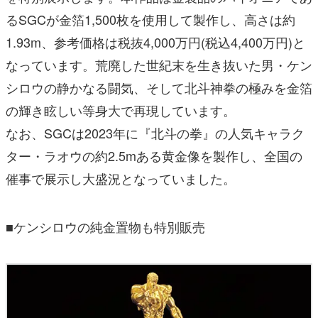
るSGCが金箔1,500枚を使用して製作し、高さは約
1.93m、参考価格は税抜4,000万円(税込4,400万円)と
なっています。荒廃した世紀末を生き抜いた男・ケン
シロウの静かなる闘気、そして北斗神拳の極みを金箔
の輝き眩しい等身大で再現しています。
なお、SGCは2023年に『北斗の拳』の人気キャラク
ター・ラオウの約2.5mある⻩金像を製作し、全国の
催事で展示し大盛況となっていました。
■ケンシロウの純金置物も特別販売