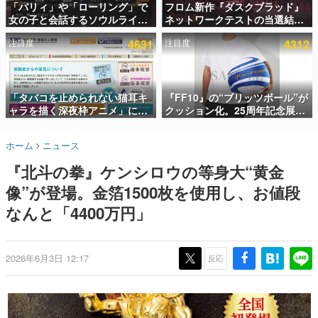
「パリィ」や「ローリング」で
フロム新作『ダスクブラッド』
女の子と会話するソウルライク
ネットワークテストの当選結果
インタビュー
恋愛ゲーム『小早川さんはソウ
が8月7日22時に発表。応募サイ
注目度
4631
注目度
4312
ルライク』無料公開。返事に失
トのマイページから確認可能、
連載・特集一覧
敗すると「YOU DIED」
テスト実施は8月21日～24日
殿堂入り記事
SNS拡散数が数千以上！ ページビュー数万以上！ などな
「タバコを止められない猫耳キ
『FF10』の“ブリッツボール”が
ど。多くの人々に読まれた、電ファミ渾身の“殿堂入り”記
ャラを描く深夜枠アニメ」に視
クッション化。25周年記念展
事をまとめました。
聴者の一部から批判意見。違法
「FINAL FANTASY X
薬物の使用と思しき描写も含め
MUSEUM-幻光の記憶-」のグッ
ゲームの企画書
ホーム
ニュース
て、BPOが議論を交わす
ズ情報が一部公開
名作ゲームクリエイターの方々に製作時のエピソードをお
聞きし、ヒットする企画（ゲーム）とは何か？を探ってい
『北斗の拳』ケンシロウの等身大“黄金
きます。
像”が登場。金箔1500枚を使用し、お値段
赫本
この物語を解いてはいけない。『赫本』は、〈試験問題〉
なんと「4400万円」
の形をした短編ホラー小説集です。
新世代に訊く
2026年6月3日 12:17
反応
これからのデジタルゲーム市場を担う若きクリエイター達
の姿を追い、彼らのルーツと情熱を探っていきます。
ゲーム世代の作家たち
ゲームに多大な影響を受けた作家さんに取材し、ゲームが