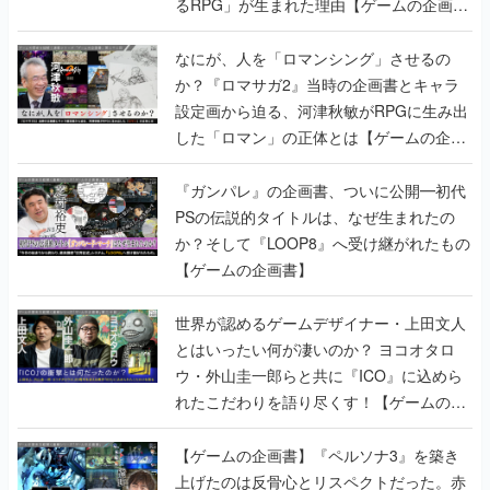
るRPG」が生まれた理由【ゲームの企画
書】
なにが、人を「ロマンシング」させるの
か？『ロマサガ2』当時の企画書とキャラ
設定画から迫る、河津秋敏がRPGに生み出
した「ロマン」の正体とは【ゲームの企画
書】
『ガンパレ』の企画書、ついに公開━初代
PSの伝説的タイトルは、なぜ生まれたの
か？そして『LOOP8』へ受け継がれたもの
【ゲームの企画書】
世界が認めるゲームデザイナー・上田文人
とはいったい何が凄いのか？ ヨコオタロ
ウ・外山圭一郎らと共に『ICO』に込めら
れたこだわりを語り尽くす！【ゲームの企
画書】
【ゲームの企画書】『ペルソナ3』を築き
上げたのは反骨心とリスペクトだった。赤