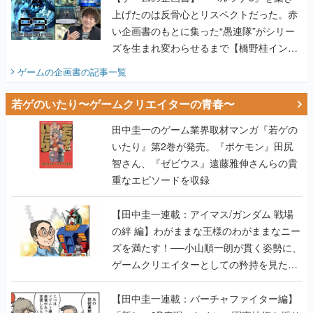
上げたのは反骨心とリスペクトだった。赤
い企画書のもとに集った“愚連隊”がシリー
ズを生まれ変わらせるまで【橋野桂インタ
ビュー】
ゲームの企画書
の記事一覧
若ゲのいたり〜ゲームクリエイターの青春〜
田中圭一のゲーム業界取材マンガ『若ゲの
いたり』第2巻が発売。『ポケモン』田尻
智さん、『ゼビウス』遠藤雅伸さんらの貴
重なエピソードを収録
【田中圭一連載：アイマス/ガンダム 戦場
の絆 編】わがままな王様のわがままなニー
ズを満たす！──小山順一朗が貫く姿勢に、
ゲームクリエイターとしての矜持を見た
【若ゲのいたり最終回】
【田中圭一連載：バーチャファイター編】