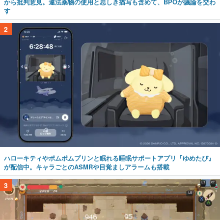
から批判意見。違法薬物の使用と思しき描写も含めて、BPOが議論を交わ
す
2
ハローキティやポムポムプリンと眠れる睡眠サポートアプリ『ゆめたび』
が配信中。キャラごとのASMRや目覚ましアラームも搭載
3