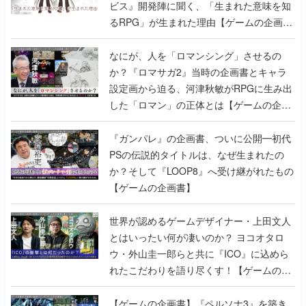
ビス』開発陣に聞く、「生まれた意味を知
るRPG」が生まれた理由【ゲームの企画
書】
なにが、人を「ロマンシング」させるの
か？『ロマサガ2』当時の企画書とキャラ
設定画から迫る、河津秋敏がRPGに生み出
した「ロマン」の正体とは【ゲームの企画
書】
『ガンパレ』の企画書、ついに公開━初代
PSの伝説的タイトルは、なぜ生まれたの
か？そして『LOOP8』へ受け継がれたもの
【ゲームの企画書】
世界が認めるゲームデザイナー・上田文人
とはいったい何が凄いのか？ ヨコオタロ
ウ・外山圭一郎らと共に『ICO』に込めら
れたこだわりを語り尽くす！【ゲームの企
画書】
【ゲームの企画書】『ペルソナ3』を築き