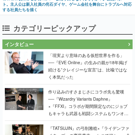
ト。主人公は新入社員の侘石ダイヤ、ゲーム会社を舞台にトラブルへ対応
する社員たちを描く
カテゴリーピックアップ
インタビュー
「現実より意味のある仮想世界を作る」
──『EVE Online』の生みの親が18年掲げ
続ける”クレイジーな宣言”は、比喩ではな
く本気だった
作り込みのすさまじさにコラボ先も驚嘆
──『Wizardry Variants Daphne』
×『FFXI』コラボが期間限定なのにジョブ
もキャラも武器も戦闘システムもワンオフ
で作り込まれた理由を両ディレクターに聞
く
『TATSUJIN』の弓削雅稔×『ライデンファ