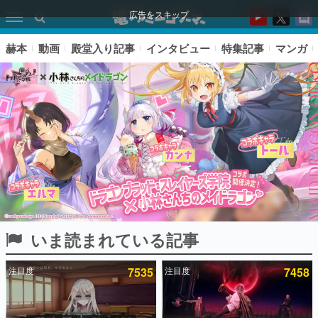
広告をスキップ
赫本
動画
殿堂入り記事
インタビュー
特集記事
マンガ
いま読まれている記事
ピックアップ
注目度
7535
注目度
7458
電ファミのいま読まれている記事ランキング
アプリセール情報