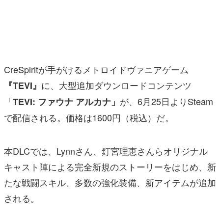
マンガ
女性向け
アプリレビュー
CreSpiritが手がけるメトロイドヴァニアゲーム
その他
に、大型追加ダウンロードコンテンツ
『TEVI』
「
が、6月25日よりSteam
TEVI: ファウナ アルカナ」
電ファミニコゲーマーとは？
で配信される。価格は1600円（税込）だ。
運営：株式会社マレ
本DLCでは、Lynnさん、釘宮理恵さんらオリジナル
キャスト陣による完全新規のストーリーをはじめ、新
たな戦闘スキル、多数の強化装備、新アイテムが追加
される。