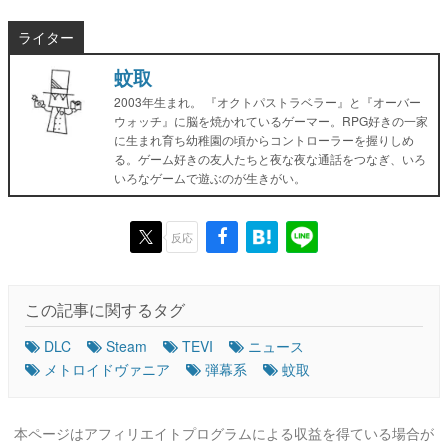
ライター
蚊取
2003年生まれ。 『オクトパストラベラー』と『オーバー
ウォッチ』に脳を焼かれているゲーマー。RPG好きの一家
に生まれ育ち幼稚園の頃からコントローラーを握りしめ
る。ゲーム好きの友人たちと夜な夜な通話をつなぎ、いろ
いろなゲームで遊ぶのが生きがい。
反応
この記事に関するタグ
DLC
Steam
TEVI
ニュース
メトロイドヴァニア
弾幕系
蚊取
本ページはアフィリエイトプログラムによる収益を得ている場合が