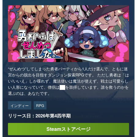
“ぜんめつ”してしまった勇者パーティから1人だけ選んで、ともに迷
宮からの脱出を目指すダンジョン探索RPGです。 ただし勇者は「は
い/いいえ」しか喋れず、魔法使いは魔法が使えず、戦士は可愛らし
い人形になっていて、僧侶は██を崇拝しています。誰を救うのかを
選ぶのは、あなたです。
インディー
RPG
リリース日：2026年第4四半期
Steamストアページ