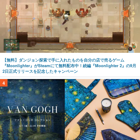
【無料】ダンジョン探索で手に入れたものを自分の店で売るゲーム
『Moonlighter』がSteamにて無料配布中！続編『Moonlighter 2』の9月
2日正式リリースを記念したキャンペーン
4