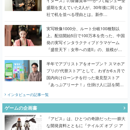
イターズ』の齋藤貴幸──かつて縦シュー全
盛期を支えていた2人が、30年後に同じ会
社で机を並べる理由とは。新作
『TATSUJIN EXTREME』で初タッグを組
んだレジェンド2人に訊く開発秘話
実写映像1000分、ルート分岐100種類以
上。配信開始5日で100万本を売った、中国
発の実写インタラクティブドラマゲーム
『盛世天下：女帝への道II』の、規模が違
うこだわりをプロデューサーに聞いた
半年でアプリストアをオープン？ スマホア
プリの“代替ストア”として、わずか6ヵ月で
国内向けローンチを行った発見型ストア
『あっぷアリーナ！』仕掛け人に話を聞い
てみた
インタビュー
の記事一覧
ゲームの企画書
『アビス』は、ひとつの奇跡だった──膨大
な開発資料とともに『テイルズ オブ ジ ア