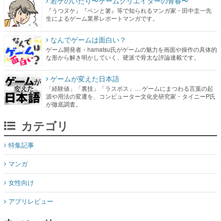
若ゲのいたり〜ゲームクリエイターの青春〜
『うつヌケ』『ペンと箸』等で知られるマンガ家・田中圭一先
生によるゲーム業界レポートマンガです。
なんでゲームは面白い？
ゲーム開発者・hamatsu氏がゲームの魅力を画面や操作の具体的
な形から解き明かしていく、硬派で骨太な評論連載です。
ゲームが変えた日本語
「経験値」「裏技」「ラスボス」… ゲームにまつわる言葉の起
源や用法の変遷を、コンピューター文化史研究家・タイニーP氏
が徹底調査。
カテゴリ
特集記事
マンガ
女性向け
アプリレビュー