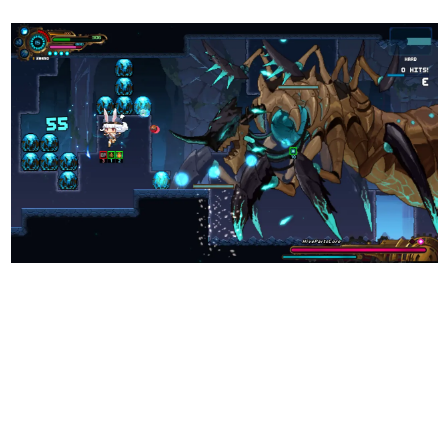
日本のコンテンツ産業やカルチャーに与えた影響を探る企
画です。
日本モバイルゲーム産業史
日本のモバイルゲーム史における主要なトピック・タイト
ルを網羅するほか、開発者へのインタビューや識者による
解説を掲載。約20年の歴史が一望できる決定版！
若ゲのいたり〜ゲームクリエイターの青春〜
『うつヌケ』『ペンと箸』等で知られるマンガ家・田中圭
一先生によるゲーム業界レポートマンガです。
なんでゲームは面白い？
ゲーム開発者・hamatsu氏がゲームの魅力を画面や操作の
具体的な形から解き明かしていく、硬派で骨太な評論連載
です。
ゲームが変えた日本語
「経験値」「裏技」「ラスボス」… ゲームにまつわる言葉
の起源や用法の変遷を、コンピューター文化史研究家・タ
イニーP氏が徹底調査。
カテゴリ
特集記事