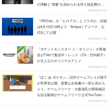
の理解と“啓蒙”を深められる狩人様必携の一
冊
2026年8月7日
『VRChat』が『ヒロアカ』とコラボか。詳細
は8月10日10時より「Anique | アニーク」公
式Xにて公開
2026年8月7日
『ポケットモンスター ジ・オリジン』の再放
送がTVerで配信中！レッド（CV：竹内順子）
が主人公のオリジナルアニメ
2026年8月7日
『ぽこ あ ポケモン』試作ゲームプレイの様子
が世界初公開、貴重な企画書の一部も見れち
ゃう。ゲームフリーク・大森滋氏が開発秘話
を語る動画がゲームフリーク公式YouTubeで
公開中
2026年8月7日