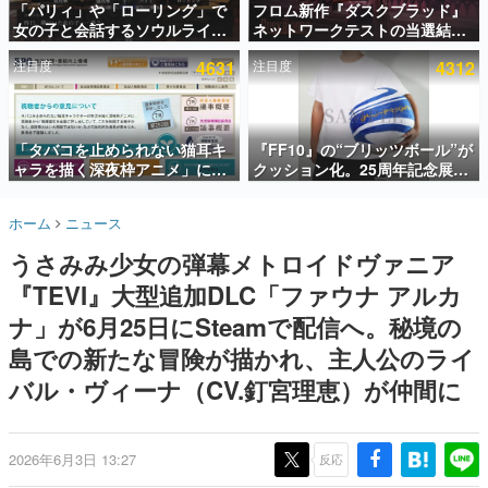
「パリィ」や「ローリング」で
フロム新作『ダスクブラッド』
女の子と会話するソウルライク
ネットワークテストの当選結果
インタビュー
恋愛ゲーム『小早川さんはソウ
が8月7日22時に発表。応募サイ
注目度
4631
注目度
4312
ルライク』無料公開。返事に失
トのマイページから確認可能、
連載・特集一覧
敗すると「YOU DIED」
テスト実施は8月21日～24日
殿堂入り記事
SNS拡散数が数千以上！ ページビュー数万以上！ などな
「タバコを止められない猫耳キ
『FF10』の“ブリッツボール”が
ど。多くの人々に読まれた、電ファミ渾身の“殿堂入り”記
ャラを描く深夜枠アニメ」に視
クッション化。25周年記念展
事をまとめました。
聴者の一部から批判意見。違法
「FINAL FANTASY X
薬物の使用と思しき描写も含め
MUSEUM-幻光の記憶-」のグッ
ゲームの企画書
ホーム
ニュース
て、BPOが議論を交わす
ズ情報が一部公開
名作ゲームクリエイターの方々に製作時のエピソードをお
聞きし、ヒットする企画（ゲーム）とは何か？を探ってい
うさみみ少女の弾幕メトロイドヴァニア
きます。
『TEVI』大型追加DLC「ファウナ アルカ
赫本
この物語を解いてはいけない。『赫本』は、〈試験問題〉
ナ」が6月25日にSteamで配信へ。秘境の
の形をした短編ホラー小説集です。
島での新たな冒険が描かれ、主人公のライ
バル・ヴィーナ（CV.釘宮理恵）が仲間に
新世代に訊く
これからのデジタルゲーム市場を担う若きクリエイター達
の姿を追い、彼らのルーツと情熱を探っていきます。
2026年6月3日 13:27
反応
ゲーム世代の作家たち
ゲームに多大な影響を受けた作家さんに取材し、ゲームが