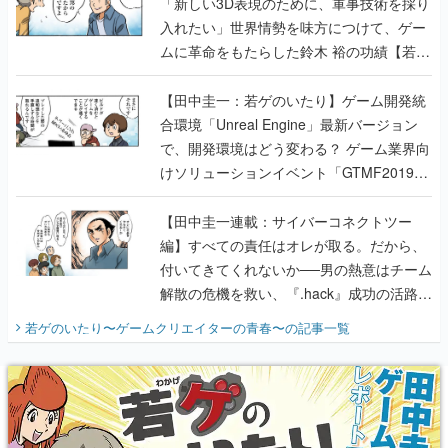
「新しい3D表現のために、軍事技術を採り
入れたい」世界情勢を味方につけて、ゲー
ムに革命をもたらした鈴木 裕の功績【若ゲ
のいたり】
【田中圭一：若ゲのいたり】ゲーム開発統
合環境「Unreal Engine」最新バージョン
で、開発環境はどう変わる？ ゲーム業界向
けソリューションイベント「GTMF2019」
に行って、より理解を深めよう【PR】
【田中圭一連載：サイバーコネクトツー
編】すべての責任はオレが取る。だから、
付いてきてくれないか──男の熱意はチーム
解散の危機を救い、『.hack』成功の活路を
開く。業界の快男児・松山 洋に流れる血は
若ゲのいたり〜ゲームクリエイターの青春〜
の記事一覧
『少年ジャンプ』色だった【若ゲのいた
り】