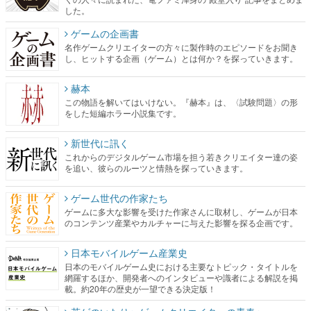
した。
ゲームの企画書
名作ゲームクリエイターの方々に製作時のエピソードをお聞き
し、ヒットする企画（ゲーム）とは何か？を探っていきます。
赫本
この物語を解いてはいけない。『赫本』は、〈試験問題〉の形
をした短編ホラー小説集です。
新世代に訊く
これからのデジタルゲーム市場を担う若きクリエイター達の姿
を追い、彼らのルーツと情熱を探っていきます。
ゲーム世代の作家たち
ゲームに多大な影響を受けた作家さんに取材し、ゲームが日本
のコンテンツ産業やカルチャーに与えた影響を探る企画です。
日本モバイルゲーム産業史
日本のモバイルゲーム史における主要なトピック・タイトルを
網羅するほか、開発者へのインタビューや識者による解説を掲
載。約20年の歴史が一望できる決定版！