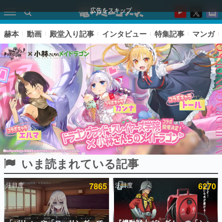
広告をスキップ
赫本
動画
殿堂入り記事
インタビュー
特集記事
マンガ
いま読まれている記事
ピックアップ
注目度
7865
注目度
6270
電ファミのいま読まれている記事ランキング
アプリセール情報