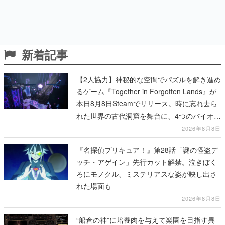
新着記事
【2人協力】神秘的な空間でパズルを解き進め
るゲーム『Together in Forgotten Lands』が
本日8月8日Steamでリリース。時に忘れ去ら
れた世界の古代洞窟を舞台に、4つのバイオー
ムを探索しながら脱出を目指す
2026年8月8日
『名探偵プリキュア！』第28話「謎の怪盗デ
ッチ・アゲイン」先行カット解禁。泣きぼく
ろにモノクル、ミステリアスな姿が映し出さ
れた場面も
2026年8月8日
“船倉の神”に培養肉を与えて楽園を目指す異