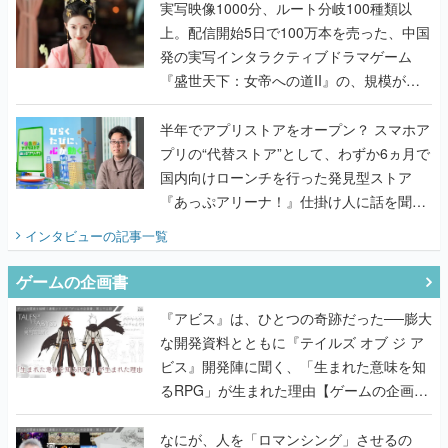
んだレジェンド2人に訊く開発秘話
実写映像1000分、ルート分岐100種類以
上。配信開始5日で100万本を売った、中国
発の実写インタラクティブドラマゲーム
『盛世天下：女帝への道II』の、規模が違
うこだわりをプロデューサーに聞いた
半年でアプリストアをオープン？ スマホア
プリの“代替ストア”として、わずか6ヵ月で
国内向けローンチを行った発見型ストア
『あっぷアリーナ！』仕掛け人に話を聞い
てみた
インタビュー
の記事一覧
ゲームの企画書
『アビス』は、ひとつの奇跡だった──膨大
な開発資料とともに『テイルズ オブ ジ ア
ビス』開発陣に聞く、「生まれた意味を知
るRPG」が生まれた理由【ゲームの企画
書】
なにが、人を「ロマンシング」させるの