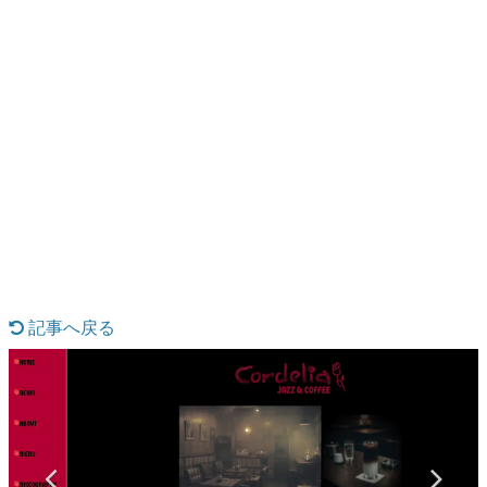
日本のコンテンツ産業やカルチャーに与えた影響を探る企
画です。
日本モバイルゲーム産業史
日本のモバイルゲーム史における主要なトピック・タイト
ルを網羅するほか、開発者へのインタビューや識者による
解説を掲載。約20年の歴史が一望できる決定版！
若ゲのいたり〜ゲームクリエイターの青春〜
『うつヌケ』『ペンと箸』等で知られるマンガ家・田中圭
一先生によるゲーム業界レポートマンガです。
なんでゲームは面白い？
ゲーム開発者・hamatsu氏がゲームの魅力を画面や操作の
具体的な形から解き明かしていく、硬派で骨太な評論連載
です。
記事へ戻る
ゲームが変えた日本語
「経験値」「裏技」「ラスボス」… ゲームにまつわる言葉
の起源や用法の変遷を、コンピューター文化史研究家・タ
イニーP氏が徹底調査。
カテゴリ
特集記事