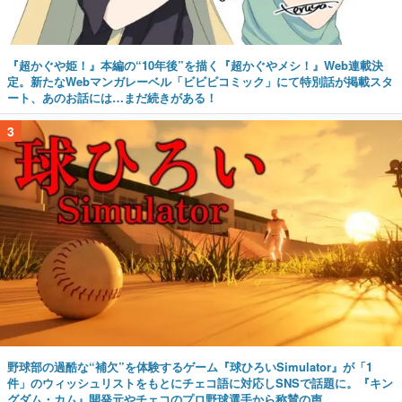
『超かぐや姫！』本編の“10年後”を描く『超かぐやメシ！』Web連載決
定。新たなWebマンガレーベル「ビビビコミック」にて特別話が掲載スタ
ート、あのお話には…まだ続きがある！
3
野球部の過酷な“補欠”を体験するゲーム『球ひろいSimulator』が「1
件」のウィッシュリストをもとにチェコ語に対応しSNSで話題に。『キン
グダム・カム』開発元やチェコのプロ野球選手から称賛の声