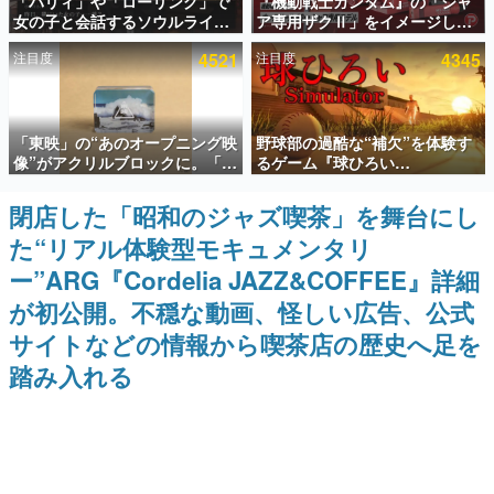
「パリィ」や「ローリング」で
『機動戦士ガンダム』の「シャ
女の子と会話するソウルライク
ア専用ザクⅡ」をイメージした
インタビュー
恋愛ゲーム『小早川さんはソウ
散水ホースリールが予約開始。
注目度
4521
注目度
4345
ルライク』無料公開。返事に失
本体にはシャアのパーソナルマ
連載・特集一覧
敗すると「YOU DIED」
ークやジオン公国軍のエンブレ
ム、型式番号などを配置
殿堂入り記事
「東映」の“あのオープニング映
野球部の過酷な“補欠”を体験す
SNS拡散数が数千以上！ ページビュー数万以上！ などな
ど。多くの人々に読まれた、電ファミ渾身の“殿堂入り”記
像”がアクリルブロックに。「東
るゲーム『球ひろい
事をまとめました。
映ヒストリカル グッズコレクシ
Simulator』が「1件」のウィッ
ョン」が8月下旬より発売
シュリストをもとにチェコ語に
閉店した「昭和のジャズ喫茶」を舞台にし
ゲームの企画書
対応しSNSで話題に。『キング
名作ゲームクリエイターの方々に製作時のエピソードをお
た“リアル体験型モキュメンタリ
ダム・カム』開発元やチェコの
聞きし、ヒットする企画（ゲーム）とは何か？を探ってい
プロ野球選手から称賛の声
きます。
ー”ARG『Cordelia JAZZ&COFFEE』詳細
赫本
が初公開。不穏な動画、怪しい広告、公式
この物語を解いてはいけない。『赫本』は、〈試験問題〉
サイトなどの情報から喫茶店の歴史へ足を
の形をした短編ホラー小説集です。
踏み入れる
新世代に訊く
これからのデジタルゲーム市場を担う若きクリエイター達
の姿を追い、彼らのルーツと情熱を探っていきます。
ゲーム世代の作家たち
ゲームに多大な影響を受けた作家さんに取材し、ゲームが