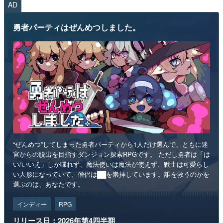
AD
勇者パーティはぜんめつしました。
“ぜんめつ”してしまった勇者パーティから1人だけ選んで、ともに迷
宮からの脱出を目指すダンジョン探索RPGです。 ただし勇者は「は
い/いいえ」しか喋れず、魔法使いは魔法が使えず、戦士は可愛らし
い人形になっていて、僧侶は██を崇拝しています。誰を救うのかを
選ぶのは、あなたです。
インディー
RPG
リリース日：2026年第4四半期