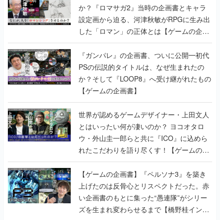
か？『ロマサガ2』当時の企画書とキャラ
設定画から迫る、河津秋敏がRPGに生み出
した「ロマン」の正体とは【ゲームの企画
書】
『ガンパレ』の企画書、ついに公開━初代
PSの伝説的タイトルは、なぜ生まれたの
か？そして『LOOP8』へ受け継がれたもの
【ゲームの企画書】
世界が認めるゲームデザイナー・上田文人
とはいったい何が凄いのか？ ヨコオタロ
ウ・外山圭一郎らと共に『ICO』に込めら
れたこだわりを語り尽くす！【ゲームの企
画書】
【ゲームの企画書】『ペルソナ3』を築き
上げたのは反骨心とリスペクトだった。赤
い企画書のもとに集った“愚連隊”がシリー
ズを生まれ変わらせるまで【橋野桂インタ