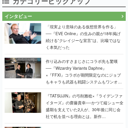
カテゴリーピックアップ
インタビュー
「現実より意味のある仮想世界を作る」
──『EVE Online』の生みの親が18年掲げ
続ける”クレイジーな宣言”は、比喩ではな
く本気だった
作り込みのすさまじさにコラボ先も驚嘆
──『Wizardry Variants Daphne』
×『FFXI』コラボが期間限定なのにジョブ
もキャラも武器も戦闘システムもワンオフ
で作り込まれた理由を両ディレクターに聞
く
『TATSUJIN』の弓削雅稔×『ライデンファ
イターズ』の齋藤貴幸──かつて縦シュー全
盛期を支えていた2人が、30年後に同じ会
社で机を並べる理由とは。新作
『TATSUJIN EXTREME』で初タッグを組