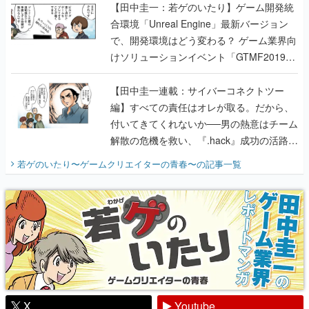
【田中圭一：若ゲのいたり】ゲーム開発統
合環境「Unreal Engine」最新バージョン
で、開発環境はどう変わる？ ゲーム業界向
けソリューションイベント「GTMF2019」
に行って、より理解を深めよう【PR】
【田中圭一連載：サイバーコネクトツー
編】すべての責任はオレが取る。だから、
付いてきてくれないか──男の熱意はチーム
解散の危機を救い、『.hack』成功の活路を
開く。業界の快男児・松山 洋に流れる血は
若ゲのいたり〜ゲームクリエイターの青春〜
の記事一覧
『少年ジャンプ』色だった【若ゲのいた
り】
X
Youtube