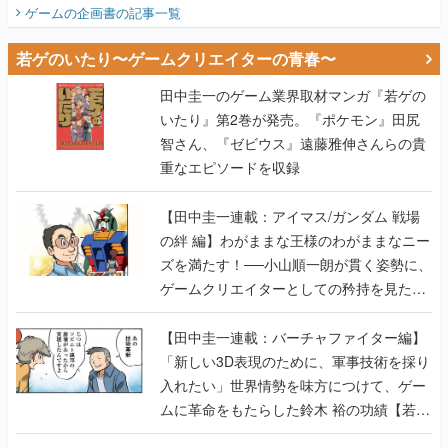
ビュー】
ゲームの企画書
の記事一覧
若ゲのいたり〜ゲームクリエイターの青春〜
田中圭一のゲーム業界取材マンガ『若ゲの
いたり』第2巻が発売。『ポケモン』田尻
智さん、『ゼビウス』遠藤雅伸さんらの貴
重なエピソードを収録
【田中圭一連載：アイマス/ガンダム 戦場
の絆 編】わがままな王様のわがままなニー
ズを満たす！──小山順一朗が貫く姿勢に、
ゲームクリエイターとしての矜持を見た
【若ゲのいたり最終回】
【田中圭一連載：バーチャファイター編】
「新しい3D表現のために、軍事技術を採り
入れたい」世界情勢を味方につけて、ゲー
ムに革命をもたらした鈴木 裕の功績【若ゲ
のいたり】