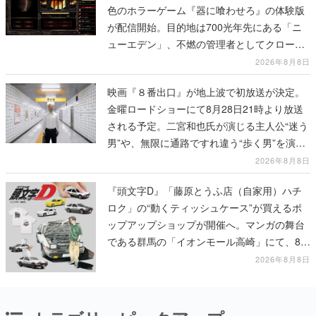
色のホラーゲーム『器に喰わせろ』の体験版
が配信開始。目的地は700光年先にある「ニ
ューエデン」、不燃の管理者としてクローン
人間を増やし、加工して神に捧げる
2026年8月8日
映画『８番出口』が地上波で初放送が決定。
金曜ロードショーにて8月28日21時より放送
される予定。二宮和也氏が演じる主人公“迷う
男”や、無限に通路ですれ違う“歩く男”を演じ
る河内大和氏の迫真の演技は必見
2026年8月8日
『頭文字D』「藤原とうふ店（自家用）ハチ
ロク」の“動くティッシュケース”が買えるポ
ップアップショップが開催へ。マンガの舞台
である群馬の「イオンモール高崎」にて、8月
11日から8月20日までの期間限定で開催予定
2026年8月8日