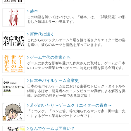
赫本
この物語を解いてはいけない。『赫本』は、〈試験問題〉の形
をした短編ホラー小説集です。
新世代に訊く
これからのデジタルゲーム市場を担う若きクリエイター達の姿
を追い、彼らのルーツと情熱を探っていきます。
ゲーム世代の作家たち
ゲームに多大な影響を受けた作家さんに取材し、ゲームが日本
のコンテンツ産業やカルチャーに与えた影響を探る企画です。
日本モバイルゲーム産業史
日本のモバイルゲーム史における主要なトピック・タイトルを
網羅するほか、開発者へのインタビューや識者による解説を掲
載。約20年の歴史が一望できる決定版！
若ゲのいたり〜ゲームクリエイターの青春〜
『うつヌケ』『ペンと箸』等で知られるマンガ家・田中圭一先
生によるゲーム業界レポートマンガです。
なんでゲームは面白い？