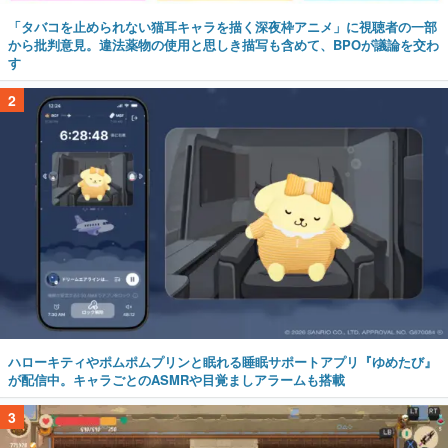
「タバコを止められない猫耳キャラを描く深夜枠アニメ」に視聴者の一部
から批判意見。違法薬物の使用と思しき描写も含めて、BPOが議論を交わ
す
2
ハローキティやポムポムプリンと眠れる睡眠サポートアプリ『ゆめたび』
が配信中。キャラごとのASMRや目覚ましアラームも搭載
3