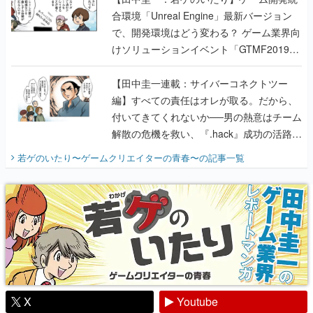
合環境「Unreal Engine」最新バージョン
で、開発環境はどう変わる？ ゲーム業界向
けソリューションイベント「GTMF2019」
に行って、より理解を深めよう【PR】
【田中圭一連載：サイバーコネクトツー
編】すべての責任はオレが取る。だから、
付いてきてくれないか──男の熱意はチーム
解散の危機を救い、『.hack』成功の活路を
開く。業界の快男児・松山 洋に流れる血は
若ゲのいたり〜ゲームクリエイターの青春〜
の記事一覧
『少年ジャンプ』色だった【若ゲのいた
り】
X
Youtube