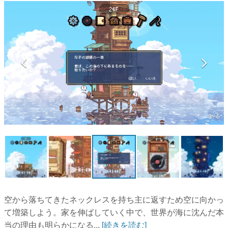
マンガ
女性向け
アプリレビュー
その他
電ファミニコゲーマーとは？
3 / 5
運営：株式会社マレ
空から落ちてきたネックレスを持ち主に返すため空に向かっ
て増築しよう。家を伸ばしていく中で、世界が海に沈んだ本
当の理由も明らかになる...
[続きを読む]