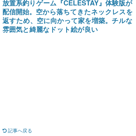
放置系釣りゲーム『CELESTAY』体験版が
ナイトライブにてディレクター
野貴紀さんが担当する
日本のコンテンツ産業やカルチャーに与えた影響を探る企
の浜口直樹氏が登壇する予定
配信開始。空から落ちてきたネックレスを
画です。
返すため、空に向かって家を増築。チルな
日本モバイルゲーム産業史
日本のモバイルゲーム史における主要なトピック・タイト
雰囲気と綺麗なドット絵が良い
ルを網羅するほか、開発者へのインタビューや識者による
解説を掲載。約20年の歴史が一望できる決定版！
若ゲのいたり〜ゲームクリエイターの青春〜
『うつヌケ』『ペンと箸』等で知られるマンガ家・田中圭
一先生によるゲーム業界レポートマンガです。
なんでゲームは面白い？
ゲーム開発者・hamatsu氏がゲームの魅力を画面や操作の
具体的な形から解き明かしていく、硬派で骨太な評論連載
です。
ゲームが変えた日本語
「経験値」「裏技」「ラスボス」… ゲームにまつわる言葉
の起源や用法の変遷を、コンピューター文化史研究家・タ
イニーP氏が徹底調査。
カテゴリ
記事へ戻る
特集記事