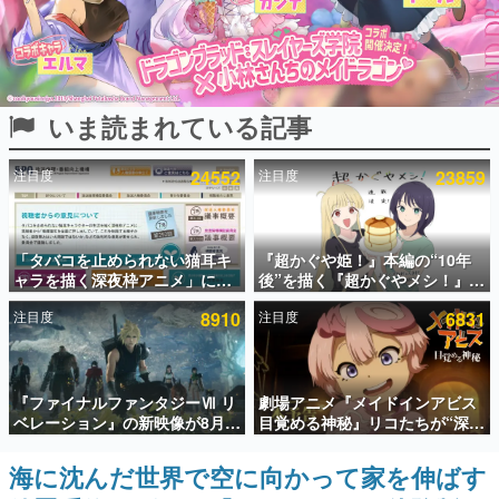
インタビュー
連載・特集一覧
いま読まれている記事
殿堂入り記事
SNS拡散数が数千以上！ ページビュー数万以上！ などな
ど。多くの人々に読まれた、電ファミ渾身の“殿堂入り”記
注目度
24552
注目度
23859
事をまとめました。
ゲームの企画書
名作ゲームクリエイターの方々に製作時のエピソードをお
聞きし、ヒットする企画（ゲーム）とは何か？を探ってい
「タバコを止められない猫耳キ
『超かぐや姫！』本編の“10年
きます。
ャラを描く深夜枠アニメ」に視
後”を描く『超かぐやメシ！』
聴者の一部から批判意見。違法
Web連載決定。新たなWebマン
赫本
注目度
8910
注目度
6831
薬物の使用と思しき描写も含め
ガレーベル「ビビビコミック」
この物語を解いてはいけない。『赫本』は、〈試験問題〉
て、BPOが議論を交わす
にて特別話が掲載スタート、あ
の形をした短編ホラー小説集です。
のお話には…まだ続きがある！
新世代に訊く
『ファイナルファンタジーⅦ リ
劇場アニメ『メイドインアビス
これからのデジタルゲーム市場を担う若きクリエイター達
ベレーション』の新映像が8月
目覚める神秘』リコたちが“深界
の姿を追い、彼らのルーツと情熱を探っていきます。
26日早朝に公開へ。『FF7』リ
七層”へ進む予告映像が公開。新
メイクシリーズの完結編、
キャストも発表、テパステは諸
海に沈んだ世界で空に向かって家を伸ばす
ゲーム世代の作家たち
「gamescom」のオープニング
星すみれさん、クラヴァリは星
ゲームに多大な影響を受けた作家さんに取材し、ゲームが