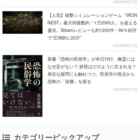
2026年8月7日
【人気】砲撃シミュレーションゲーム『IRON
NEST』最大同接数約「1万2000人」を超える
盛況。Steamレビューも約1200件・99％好評
で“圧倒的に好評”
2026年8月7日
新書『恐怖の民俗学』が本日刊行。幽霊には
なぜ足がない？ 妖怪はどのように生まれる？
身近な疑問にも触れつつ、民俗学の視点から
恐怖の「深層」を探る
2026年8月7日
カテゴリーピックアップ