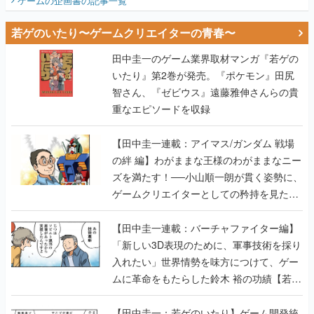
ゲームの企画書
の記事一覧
若ゲのいたり〜ゲームクリエイターの青春〜
田中圭一のゲーム業界取材マンガ『若ゲの
いたり』第2巻が発売。『ポケモン』田尻
智さん、『ゼビウス』遠藤雅伸さんらの貴
重なエピソードを収録
【田中圭一連載：アイマス/ガンダム 戦場
の絆 編】わがままな王様のわがままなニー
ズを満たす！──小山順一朗が貫く姿勢に、
ゲームクリエイターとしての矜持を見た
【若ゲのいたり最終回】
【田中圭一連載：バーチャファイター編】
「新しい3D表現のために、軍事技術を採り
入れたい」世界情勢を味方につけて、ゲー
ムに革命をもたらした鈴木 裕の功績【若ゲ
のいたり】
【田中圭一：若ゲのいたり】ゲーム開発統