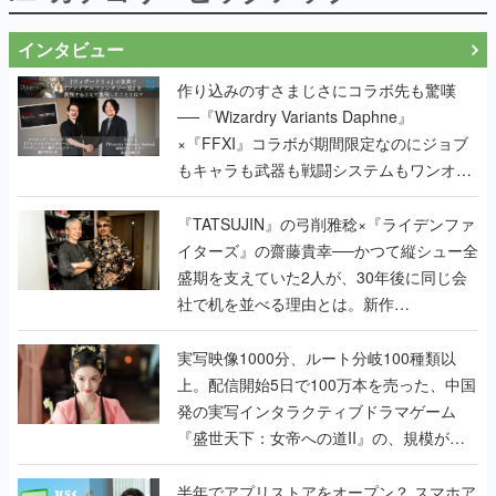
インタビュー
作り込みのすさまじさにコラボ先も驚嘆
──『Wizardry Variants Daphne』
×『FFXI』コラボが期間限定なのにジョブ
もキャラも武器も戦闘システムもワンオフ
で作り込まれた理由を両ディレクターに聞
く
『TATSUJIN』の弓削雅稔×『ライデンファ
イターズ』の齋藤貴幸──かつて縦シュー全
盛期を支えていた2人が、30年後に同じ会
社で机を並べる理由とは。新作
『TATSUJIN EXTREME』で初タッグを組
んだレジェンド2人に訊く開発秘話
実写映像1000分、ルート分岐100種類以
上。配信開始5日で100万本を売った、中国
発の実写インタラクティブドラマゲーム
『盛世天下：女帝への道II』の、規模が違
うこだわりをプロデューサーに聞いた
半年でアプリストアをオープン？ スマホア