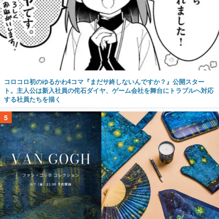
コロコロ初のゆるかわ4コマ『まだサ終しないんですか？』公開スター
ト。主人公は新入社員の侘石ダイヤ、ゲーム会社を舞台にトラブルへ対応
する社員たちを描く
5