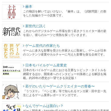
赫本
この物語を解いてはいけない。『赫本』は、〈試験問題〉の形
をした短編ホラー小説集です。
新世代に訊く
これからのデジタルゲーム市場を担う若きクリエイター達の姿
を追い、彼らのルーツと情熱を探っていきます。
ゲーム世代の作家たち
ゲームに多大な影響を受けた作家さんに取材し、ゲームが日本
のコンテンツ産業やカルチャーに与えた影響を探る企画です。
日本モバイルゲーム産業史
日本のモバイルゲーム史における主要なトピック・タイトルを
網羅するほか、開発者へのインタビューや識者による解説を掲
載。約20年の歴史が一望できる決定版！
若ゲのいたり〜ゲームクリエイターの青春〜
『うつヌケ』『ペンと箸』等で知られるマンガ家・田中圭一先
生によるゲーム業界レポートマンガです。
なんでゲームは面白い？
ゲーム開発者・hamatsu氏がゲームの魅力を画面や操作の具体的