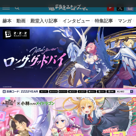
広告をスキップ
赫本
動画
殿堂入り記事
インタビュー
特集記事
マンガ
ピックアップ
電ファミのいま読まれている記事ランキング
アプリセール情報