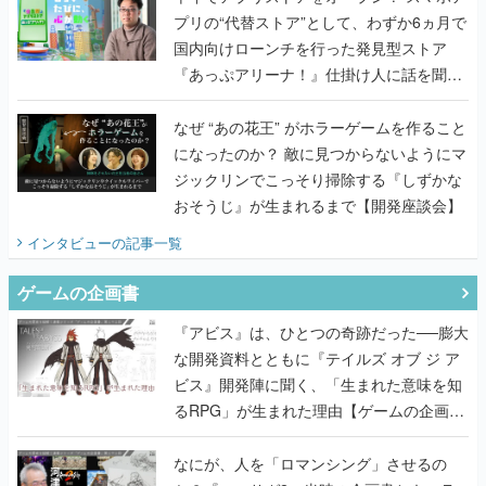
プリの“代替ストア”として、わずか6ヵ月で
国内向けローンチを行った発見型ストア
『あっぷアリーナ！』仕掛け人に話を聞い
てみた
なぜ “あの花王” がホラーゲームを作ること
になったのか？ 敵に見つからないようにマ
ジックリンでこっそり掃除する『しずかな
おそうじ』が生まれるまで【開発座談会】
インタビュー
の記事一覧
ゲームの企画書
『アビス』は、ひとつの奇跡だった──膨大
な開発資料とともに『テイルズ オブ ジ ア
ビス』開発陣に聞く、「生まれた意味を知
るRPG」が生まれた理由【ゲームの企画
書】
なにが、人を「ロマンシング」させるの