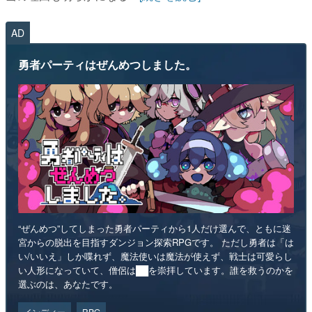
AD
勇者パーティはぜんめつしました。
“ぜんめつ”してしまった勇者パーティから1人だけ選んで、ともに迷
宮からの脱出を目指すダンジョン探索RPGです。 ただし勇者は「は
い/いいえ」しか喋れず、魔法使いは魔法が使えず、戦士は可愛らし
い人形になっていて、僧侶は██を崇拝しています。誰を救うのかを
選ぶのは、あなたです。
インディー
RPG