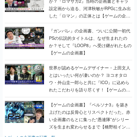
か？『ロマサガ2』当時の企画書とキャラ
設定画から迫る、河津秋敏がRPGに生み出
した「ロマン」の正体とは【ゲームの企画
書】
『ガンパレ』の企画書、ついに公開━初代
PSの伝説的タイトルは、なぜ生まれたの
か？そして『LOOP8』へ受け継がれたもの
【ゲームの企画書】
世界が認めるゲームデザイナー・上田文人
とはいったい何が凄いのか？ ヨコオタロ
ウ・外山圭一郎らと共に『ICO』に込めら
れたこだわりを語り尽くす！【ゲームの企
画書】
【ゲームの企画書】『ペルソナ3』を築き
上げたのは反骨心とリスペクトだった。赤
い企画書のもとに集った“愚連隊”がシリー
ズを生まれ変わらせるまで【橋野桂インタ
ビュー】