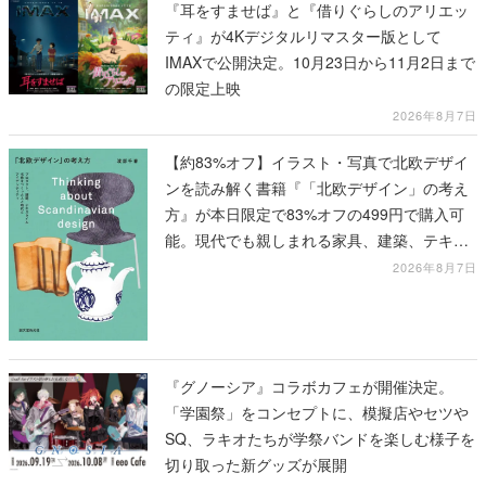
『耳をすませば』と『借りぐらしのアリエッ
ティ』が4Kデジタルリマスター版として
IMAXで公開決定。10月23日から11月2日まで
の限定上映
2026年8月7日
【約83%オフ】イラスト・写真で北欧デザイ
ンを読み解く書籍『「北欧デザイン」の考え
方』が本日限定で83%オフの499円で購入可
能。現代でも親しまれる家具、建築、テキス
タイル、工芸がわかる
2026年8月7日
『グノーシア』コラボカフェが開催決定。
「学園祭」をコンセプトに、模擬店やセツや
SQ、ラキオたちが学祭バンドを楽しむ様子を
切り取った新グッズが展開