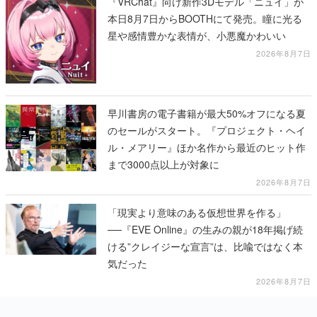
『VRChat』向け新作3Dモデル「ニュイ」が
本日8月7日からBOOTHにて発売。瞳に光る
星や感情豊かな表情が、小悪魔かわいい
2026年8月7日
早川書房の電子書籍が最大50%オフになる夏
のセールがスタート。『プロジェクト・ヘイ
ル・メアリー』ほか名作から最近のヒット作
まで3000点以上が対象に
2026年8月7日
「現実より意味のある仮想世界を作る」
──『EVE Online』の生みの親が18年掲げ続
ける”クレイジーな宣言”は、比喩ではなく本
気だった
2026年8月7日