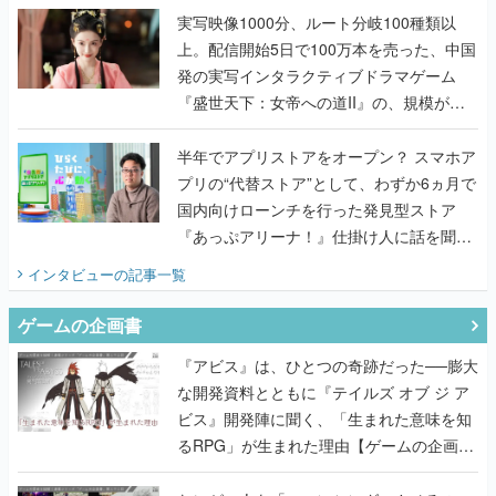
んだレジェンド2人に訊く開発秘話
実写映像1000分、ルート分岐100種類以
上。配信開始5日で100万本を売った、中国
発の実写インタラクティブドラマゲーム
『盛世天下：女帝への道II』の、規模が違
うこだわりをプロデューサーに聞いた
半年でアプリストアをオープン？ スマホア
プリの“代替ストア”として、わずか6ヵ月で
国内向けローンチを行った発見型ストア
『あっぷアリーナ！』仕掛け人に話を聞い
てみた
インタビュー
の記事一覧
ゲームの企画書
『アビス』は、ひとつの奇跡だった──膨大
な開発資料とともに『テイルズ オブ ジ ア
ビス』開発陣に聞く、「生まれた意味を知
るRPG」が生まれた理由【ゲームの企画
書】