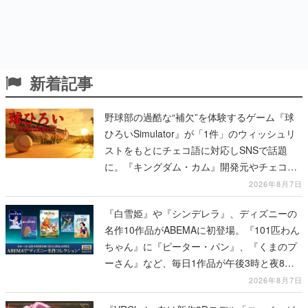
新着記事
野球部の過酷な“補欠”を体験するゲーム『球
ひろいSimulator』が「1件」のウィッシュリ
ストをもとにチェコ語に対応しSNSで話題
に。『キングダム・カム』開発元やチェコの
プロ野球選手から称賛の声
2026年8月7日
『白雪姫』や『シンデレラ』、ディズニーの
名作10作品がABEMAに初登場。『101匹わん
ちゃん』に『ピーター・パン』、『くまのプ
ーさん』など、毎日1作品が午後3時と夜8時
に2回放送
2026年8月7日