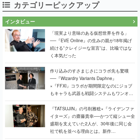
カテゴリーピックアップ
インタビュー
「現実より意味のある仮想世界を作る」
──『EVE Online』の生みの親が18年掲げ
続ける”クレイジーな宣言”は、比喩ではな
く本気だった
作り込みのすさまじさにコラボ先も驚嘆
──『Wizardry Variants Daphne』
×『FFXI』コラボが期間限定なのにジョブ
もキャラも武器も戦闘システムもワンオフ
で作り込まれた理由を両ディレクターに聞
く
『TATSUJIN』の弓削雅稔×『ライデンファ
イターズ』の齋藤貴幸──かつて縦シュー全
盛期を支えていた2人が、30年後に同じ会
社で机を並べる理由とは。新作
『TATSUJIN EXTREME』で初タッグを組