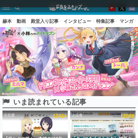
広告をスキップ
赫本
動画
殿堂入り記事
インタビュー
特集記事
マンガ
いま読まれている記事
ピックアップ
注目度
17424
注目度
12056
電ファミのいま読まれている記事ランキング
アプリセール情報