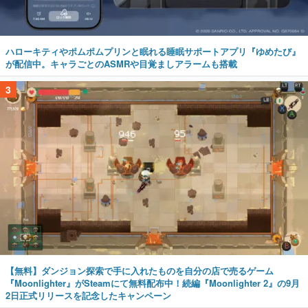
ハローキティやポムポムプリンと眠れる睡眠サポートアプリ『ゆめたび』
が配信中。キャラごとのASMRや目覚ましアラームも搭載
3
【無料】ダンジョン探索で手に入れたものを自分の店で売るゲーム
『Moonlighter』がSteamにて無料配布中！続編『Moonlighter 2』の9月
2日正式リリースを記念したキャンペーン