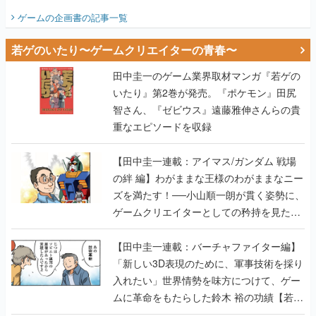
ビュー】
ゲームの企画書
の記事一覧
若ゲのいたり〜ゲームクリエイターの青春〜
田中圭一のゲーム業界取材マンガ『若ゲの
いたり』第2巻が発売。『ポケモン』田尻
智さん、『ゼビウス』遠藤雅伸さんらの貴
重なエピソードを収録
【田中圭一連載：アイマス/ガンダム 戦場
の絆 編】わがままな王様のわがままなニー
ズを満たす！──小山順一朗が貫く姿勢に、
ゲームクリエイターとしての矜持を見た
【若ゲのいたり最終回】
【田中圭一連載：バーチャファイター編】
「新しい3D表現のために、軍事技術を採り
入れたい」世界情勢を味方につけて、ゲー
ムに革命をもたらした鈴木 裕の功績【若ゲ
のいたり】