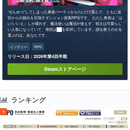
“ぜんめつ”してしまった勇者パーティから1人だけ選んで、ともに迷
宮からの脱出を目指すダンジョン探索RPGです。 ただし勇者は「は
い/いいえ」しか喋れず、魔法使いは魔法が使えず、戦士は可愛らし
い人形になっていて、僧侶は██を崇拝しています。誰を救うのかを
選ぶのは、あなたです。
インディー
RPG
リリース日：2026年第4四半期
Steamストアページ
ランキング
1