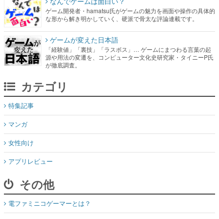
なんでゲームは面白い？
ゲーム開発者・hamatsu氏がゲームの魅力を画面や操作の具体的
な形から解き明かしていく、硬派で骨太な評論連載です。
ゲームが変えた日本語
「経験値」「裏技」「ラスボス」… ゲームにまつわる言葉の起
源や用法の変遷を、コンピューター文化史研究家・タイニーP氏
が徹底調査。
カテゴリ
特集記事
マンガ
女性向け
アプリレビュー
その他
電ファミニコゲーマーとは？