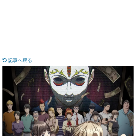
日本のコンテンツ産業やカルチャーに与えた影響を探る企
画です。
日本モバイルゲーム産業史
日本のモバイルゲーム史における主要なトピック・タイト
ルを網羅するほか、開発者へのインタビューや識者による
解説を掲載。約20年の歴史が一望できる決定版！
若ゲのいたり〜ゲームクリエイターの青春〜
『うつヌケ』『ペンと箸』等で知られるマンガ家・田中圭
一先生によるゲーム業界レポートマンガです。
記事へ戻る
なんでゲームは面白い？
ゲーム開発者・hamatsu氏がゲームの魅力を画面や操作の
具体的な形から解き明かしていく、硬派で骨太な評論連載
です。
ゲームが変えた日本語
「経験値」「裏技」「ラスボス」… ゲームにまつわる言葉
の起源や用法の変遷を、コンピューター文化史研究家・タ
イニーP氏が徹底調査。
カテゴリ
特集記事