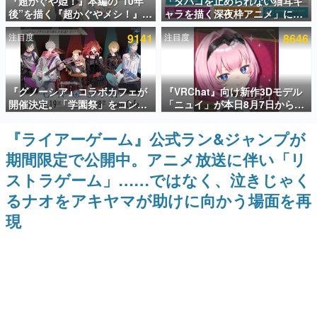
『超かぐや姫！』本編の“10年
「タバコを止められない猫耳キ
後”を描く『超かぐやメシ！』
ャラを描く深夜枠アニメ」に視
インタビュー
Web連載決定。新たなWebマン
聴者の一部から批判意見。違法
注目度
9141
注目度
8646
ガレーベル「ビビビコミック」
薬物の使用と思しき描写も含め
連載・特集一覧
にて特別話が掲載スタート、あ
て、BPOが議論を交わす
のお話には…まだ続きがある！
殿堂入り記事
『グノーシア』コラボカフェが
『VRChat』向け新作3Dモデル
SNS拡散数が数千以上！ ページビュー数万以上！ などな
ど。多くの人々に読まれた、電ファミ渾身の“殿堂入り”記
開催決定。「学園祭」をコンセ
「ニュイ」が本日8月7日から
事をまとめました。
プトに、模擬店やセツやSQ、ラ
BOOTHにて発売。瞳に光る星
キオたちが学祭バンドを楽しむ
や感情豊かな表情が、小悪魔か
『ライアーゲーム』公式ラン&ジャンプが
ゲームの企画書
様子を切り取った新グッズが展
わいい
名作ゲームクリエイターの方々に製作時のエピソードをお
期間限定で公開中。アニメ放送に伴い「リ
開
聞きし、ヒットする企画（ゲーム）とは何か？を探ってい
きます。
ストラゲーム」……ではなく、泣きじゃく
赫本
るナオをアキヤマが助けに向かう場面を再
この物語を解いてはいけない。『赫本』は、〈試験問題〉
現
の形をした短編ホラー小説集です。
新世代に訊く
これからのデジタルゲーム市場を担う若きクリエイター達
の姿を追い、彼らのルーツと情熱を探っていきます。
ゲーム世代の作家たち
ゲームに多大な影響を受けた作家さんに取材し、ゲームが