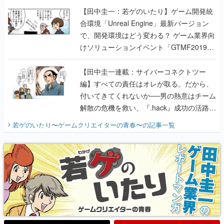
【田中圭一：若ゲのいたり】ゲーム開発統
合環境「Unreal Engine」最新バージョン
で、開発環境はどう変わる？ ゲーム業界向
けソリューションイベント「GTMF2019」
に行って、より理解を深めよう【PR】
【田中圭一連載：サイバーコネクトツー
編】すべての責任はオレが取る。だから、
付いてきてくれないか──男の熱意はチーム
解散の危機を救い、『.hack』成功の活路を
開く。業界の快男児・松山 洋に流れる血は
若ゲのいたり〜ゲームクリエイターの青春〜
の記事一覧
『少年ジャンプ』色だった【若ゲのいた
り】