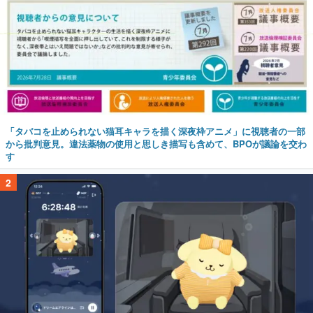
「タバコを止められない猫耳キャラを描く深夜枠アニメ」に視聴者の一部
から批判意見。違法薬物の使用と思しき描写も含めて、BPOが議論を交わ
す
2