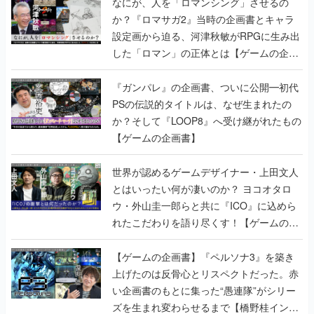
なにが、人を「ロマンシング」させるの
か？『ロマサガ2』当時の企画書とキャラ
設定画から迫る、河津秋敏がRPGに生み出
した「ロマン」の正体とは【ゲームの企画
書】
『ガンパレ』の企画書、ついに公開━初代
PSの伝説的タイトルは、なぜ生まれたの
か？そして『LOOP8』へ受け継がれたもの
【ゲームの企画書】
世界が認めるゲームデザイナー・上田文人
とはいったい何が凄いのか？ ヨコオタロ
ウ・外山圭一郎らと共に『ICO』に込めら
れたこだわりを語り尽くす！【ゲームの企
画書】
【ゲームの企画書】『ペルソナ3』を築き
上げたのは反骨心とリスペクトだった。赤
い企画書のもとに集った“愚連隊”がシリー
ズを生まれ変わらせるまで【橋野桂インタ