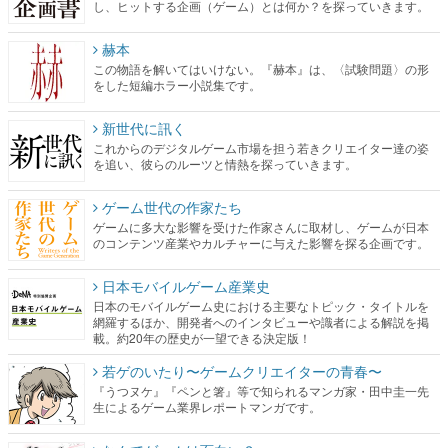
し、ヒットする企画（ゲーム）とは何か？を探っていきます。
赫本
この物語を解いてはいけない。『赫本』は、〈試験問題〉の形
をした短編ホラー小説集です。
新世代に訊く
これからのデジタルゲーム市場を担う若きクリエイター達の姿
を追い、彼らのルーツと情熱を探っていきます。
ゲーム世代の作家たち
ゲームに多大な影響を受けた作家さんに取材し、ゲームが日本
のコンテンツ産業やカルチャーに与えた影響を探る企画です。
日本モバイルゲーム産業史
日本のモバイルゲーム史における主要なトピック・タイトルを
網羅するほか、開発者へのインタビューや識者による解説を掲
載。約20年の歴史が一望できる決定版！
若ゲのいたり〜ゲームクリエイターの青春〜
『うつヌケ』『ペンと箸』等で知られるマンガ家・田中圭一先
生によるゲーム業界レポートマンガです。