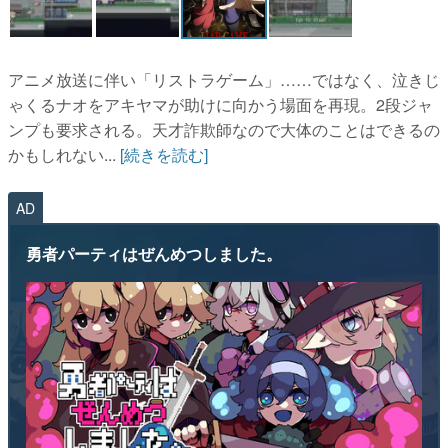
アニメ放送に伴い「リストラゲーム」……ではなく、泣きじ
ゃくるナオをアキヤマが助けに向かう場面を再現。2段ジャ
ンプも要求される。天才詐欺師なので大体のことはできるの
かもしれない...
[続きを読む]
AD
勇者パーティはぜんめつしました。