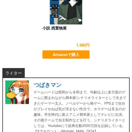
小説 残置物展
1,980円
Amazonで購入
ライター
つばきマン
ゲームハードは昭和から令和まで、年齢以上に多方面のゲ
ームに囲まれながら脚本家/シナリオライターとして生きて
きたゲーマー文人。ノベルゲーから格ゲー、FPSまで自分
がプレイせねば気が済まない性分で、ホラゲーは見るのが
趣味。学生時代に新人アニメ脚本家としてテレビに出演。
その後チームで自主制作などを行う。シナリオライターと
しては、Youtubeにて総再生数2500万回を記録している。
【Xアカウント：@tubaki_MAN_7974】