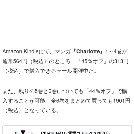
マンガ
女性向け
アプリレビュー
その他
Amazon Kindleにて、マンガ
1～4巻が
『Charlotte』
通常564円（税込）のところ、「45％オフ」の313円
電ファミニコゲーマーとは？
（税込）で購入できるセール開催中だ。
運営：株式会社マレ
また、残りの5巻と6巻についても「44％オフ」で購
入することが可能。全6巻をまとめて買っても1901円
（税込）となっている。
Charlotte(1) (電撃コミックスNEXT)