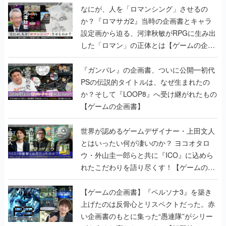
なにが、人を「ロマンシング」させるの
か？『ロマサガ2』当時の企画書とキャラ
設定画から迫る、河津秋敏がRPGに生み出
した「ロマン」の正体とは【ゲームの企画
書】
『ガンパレ』の企画書、ついに公開━初代
PSの伝説的タイトルは、なぜ生まれたの
か？そして『LOOP8』へ受け継がれたもの
【ゲームの企画書】
世界が認めるゲームデザイナー・上田文人
とはいったい何が凄いのか？ ヨコオタロ
ウ・外山圭一郎らと共に『ICO』に込めら
れたこだわりを語り尽くす！【ゲームの企
画書】
【ゲームの企画書】『ペルソナ3』を築き
上げたのは反骨心とリスペクトだった。赤
い企画書のもとに集った“愚連隊”がシリー