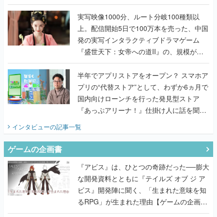
『TATSUJIN EXTREME』で初タッグを組
んだレジェンド2人に訊く開発秘話
実写映像1000分、ルート分岐100種類以
上。配信開始5日で100万本を売った、中国
発の実写インタラクティブドラマゲーム
『盛世天下：女帝への道II』の、規模が違
うこだわりをプロデューサーに聞いた
半年でアプリストアをオープン？ スマホア
プリの“代替ストア”として、わずか6ヵ月で
国内向けローンチを行った発見型ストア
『あっぷアリーナ！』仕掛け人に話を聞い
てみた
インタビュー
の記事一覧
ゲームの企画書
『アビス』は、ひとつの奇跡だった──膨大
な開発資料とともに『テイルズ オブ ジ ア
ビス』開発陣に聞く、「生まれた意味を知
るRPG」が生まれた理由【ゲームの企画
書】