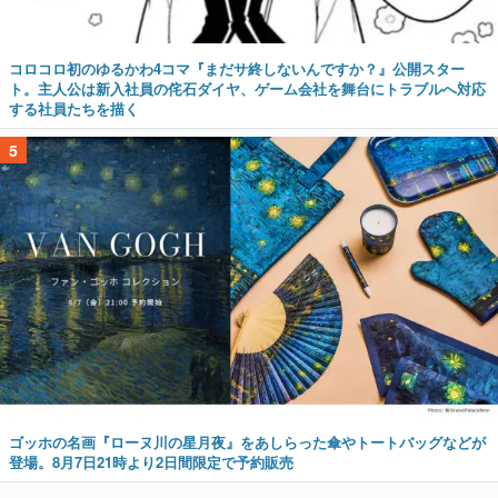
コロコロ初のゆるかわ4コマ『まだサ終しないんですか？』公開スター
ト。主人公は新入社員の侘石ダイヤ、ゲーム会社を舞台にトラブルへ対応
する社員たちを描く
5
ゴッホの名画『ローヌ川の星月夜』をあしらった傘やトートバッグなどが
登場。8月7日21時より2日間限定で予約販売