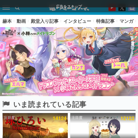
広告をスキップ
赫本
動画
殿堂入り記事
インタビュー
特集記事
マンガ
いま読まれている記事
ピックアップ
注目度
14124
注目度
12122
電ファミのいま読まれている記事ランキング
アプリセール情報