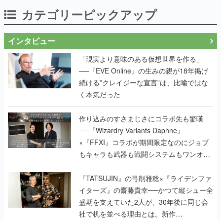
カテゴリーピックアップ
インタビュー
「現実より意味のある仮想世界を作る」
──『EVE Online』の生みの親が18年掲げ
続ける”クレイジーな宣言”は、比喩ではな
く本気だった
作り込みのすさまじさにコラボ先も驚嘆
──『Wizardry Variants Daphne』
×『FFXI』コラボが期間限定なのにジョブ
もキャラも武器も戦闘システムもワンオフ
で作り込まれた理由を両ディレクターに聞
く
『TATSUJIN』の弓削雅稔×『ライデンファ
イターズ』の齋藤貴幸──かつて縦シュー全
盛期を支えていた2人が、30年後に同じ会
社で机を並べる理由とは。新作