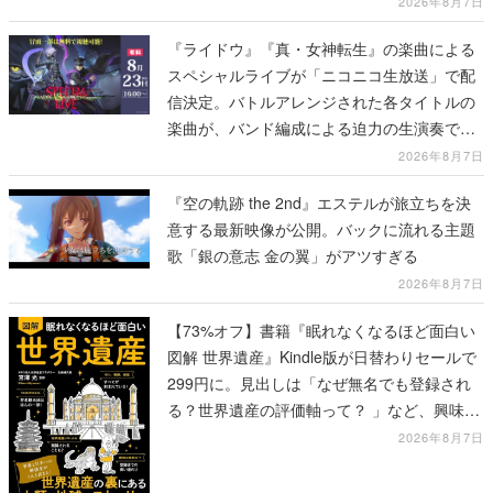
2026年8月7日
『ライドウ』『真・女神転生』の楽曲による
スペシャルライブが「ニコニコ生放送」で配
信決定。バトルアレンジされた各タイトルの
楽曲が、バンド編成による迫力の生演奏で披
露、冒頭部分は“無料”で視聴できる
2026年8月7日
『空の軌跡 the 2nd』エステルが旅立ちを決
意する最新映像が公開。バックに流れる主題
歌「銀の意志 金の翼」がアツすぎる
2026年8月7日
【73%オフ】書籍『眠れなくなるほど面白い
図解 世界遺産』Kindle版が日替わりセールで
299円に。見出しは「なぜ無名でも登録され
る？世界遺産の評価軸って？ 」など、興味を
引くものが並ぶ
2026年8月7日