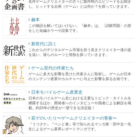
名作ゲームクリエイターの方々に製作時のエピソードをお聞き
し、ヒットする企画（ゲーム）とは何か？を探っていきます。
赫本
この物語を解いてはいけない。『赫本』は、〈試験問題〉の形
をした短編ホラー小説集です。
新世代に訊く
これからのデジタルゲーム市場を担う若きクリエイター達の姿
を追い、彼らのルーツと情熱を探っていきます。
ゲーム世代の作家たち
ゲームに多大な影響を受けた作家さんに取材し、ゲームが日本
のコンテンツ産業やカルチャーに与えた影響を探る企画です。
日本モバイルゲーム産業史
日本のモバイルゲーム史における主要なトピック・タイトルを
網羅するほか、開発者へのインタビューや識者による解説を掲
載。約20年の歴史が一望できる決定版！
若ゲのいたり〜ゲームクリエイターの青春〜
『うつヌケ』『ペンと箸』等で知られるマンガ家・田中圭一先
生によるゲーム業界レポートマンガです。