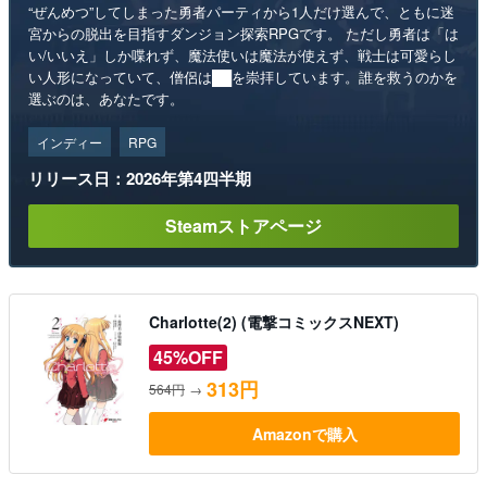
“ぜんめつ”してしまった勇者パーティから1人だけ選んで、ともに迷
宮からの脱出を目指すダンジョン探索RPGです。 ただし勇者は「は
い/いいえ」しか喋れず、魔法使いは魔法が使えず、戦士は可愛らし
い人形になっていて、僧侶は██を崇拝しています。誰を救うのかを
選ぶのは、あなたです。
インディー
RPG
リリース日：2026年第4四半期
Steamストアページ
Charlotte(2) (電撃コミックスNEXT)
45%OFF
313円
564円
→
Amazonで購入