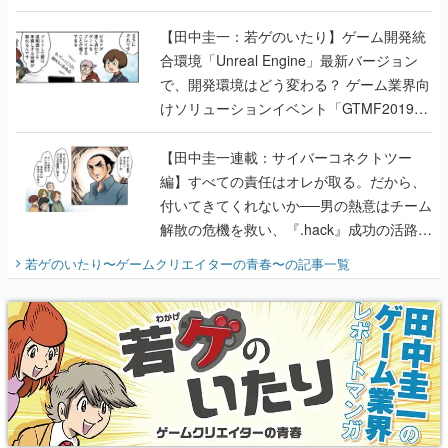
のいたり】
【田中圭一：若ゲのいたり】ゲーム開発統
合環境「Unreal Engine」最新バージョン
で、開発環境はどう変わる？ ゲーム業界向
けソリューションイベント「GTMF2019」
に行って、より理解を深めよう【PR】
【田中圭一連載：サイバーコネクトツー
編】すべての責任はオレが取る。だから、
付いてきてくれないか──男の熱意はチーム
解散の危機を救い、『.hack』成功の活路を
開く。業界の快男児・松山 洋に流れる血は
若ゲのいたり〜ゲームクリエイターの青春〜
の記事一覧
『少年ジャンプ』色だった【若ゲのいた
り】