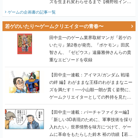
ズを生まれ変わらせるまで【橋野桂インタ
ビュー】
ゲームの企画書
の記事一覧
若ゲのいたり〜ゲームクリエイターの青春〜
田中圭一のゲーム業界取材マンガ『若ゲの
いたり』第2巻が発売。『ポケモン』田尻
智さん、『ゼビウス』遠藤雅伸さんらの貴
重なエピソードを収録
【田中圭一連載：アイマス/ガンダム 戦場
の絆 編】わがままな王様のわがままなニー
ズを満たす！──小山順一朗が貫く姿勢に、
ゲームクリエイターとしての矜持を見た
【若ゲのいたり最終回】
【田中圭一連載：バーチャファイター編】
「新しい3D表現のために、軍事技術を採り
入れたい」世界情勢を味方につけて、ゲー
ムに革命をもたらした鈴木 裕の功績【若ゲ