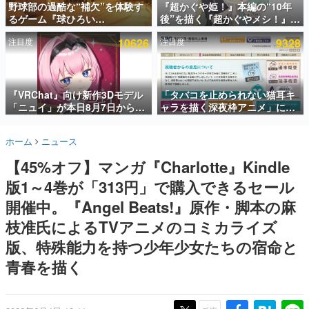
野球部の過酷な“補欠”を体験す
『超かぐや姫！』本編の“10年
るゲーム『球ひろい
後”を描く『超かぐやメシ！』
インタビュー
Simulator』が「1件」のウィッ
Web連載決定。新たなWebマン
注目度
10626
注目度
9328
シュリストをもとにチェコ語に
ガレーベル「ビビビコミック」
連載・特集一覧
対応しSNSで話題に。『キング
にて特別話が掲載スタート、あ
ダム・カム』開発元やチェコの
のお話には…まだ続きがある！
殿堂入り記事
プロ野球選手から称賛の声
SNS拡散数が数千以上！ ページビュー数万以上！ などな
『VRChat』向け新作3Dモデル
「タバコを止められない猫耳キ
ど。多くの人々に読まれた、電ファミ渾身の“殿堂入り”記
「ニュイ」が本日8月7日から
ャラを描く深夜枠アニメ」に視
事をまとめました。
BOOTHにて発売。瞳に光る星
聴者の一部から批判意見。違法
や感情豊かな表情が、小悪魔か
薬物の使用と思しき描写も含め
ゲームの企画書
ホーム
ニュース
わいい
て、BPOが議論を交わす
名作ゲームクリエイターの方々に製作時のエピソードをお
聞きし、ヒットする企画（ゲーム）とは何か？を探ってい
【45%オフ】マンガ『Charlotte』Kindle
きます。
版1～4巻が「313円」で購入できるセール
赫本
この物語を解いてはいけない。『赫本』は、〈試験問題〉
開催中。『Angel Beats!』原作・脚本の麻
の形をした短編ホラー小説集です。
枝准氏によるTVアニメのコミカライズ
版、特殊能力を持つ少年少女たちの宿命と
新世代に訊く
これからのデジタルゲーム市場を担う若きクリエイター達
青春を描く
の姿を追い、彼らのルーツと情熱を探っていきます。
ゲーム世代の作家たち
ゲームに多大な影響を受けた作家さんに取材し、ゲームが