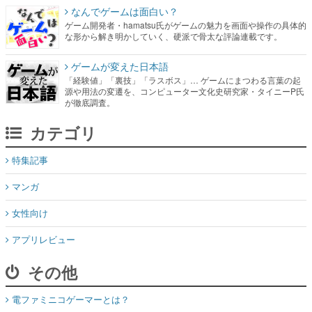
なんでゲームは面白い？
ゲーム開発者・hamatsu氏がゲームの魅力を画面や操作の具体的
な形から解き明かしていく、硬派で骨太な評論連載です。
ゲームが変えた日本語
「経験値」「裏技」「ラスボス」… ゲームにまつわる言葉の起
源や用法の変遷を、コンピューター文化史研究家・タイニーP氏
が徹底調査。
カテゴリ
特集記事
マンガ
女性向け
アプリレビュー
その他
電ファミニコゲーマーとは？