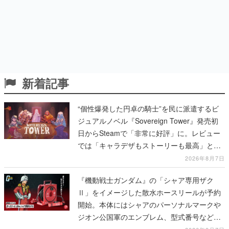
新着記事
“個性爆発した円卓の騎士”を民に派遣するビ
ジュアルノベル『Sovereign Tower』発売初
日からSteamで「非常に好評」に。レビュー
では「キャラデザもストーリーも最高」と称
賛相次ぐ
2026年8月7日
『機動戦士ガンダム』の「シャア専用ザク
Ⅱ」をイメージした散水ホースリールが予約
開始。本体にはシャアのパーソナルマークや
ジオン公国軍のエンブレム、型式番号などを
配置