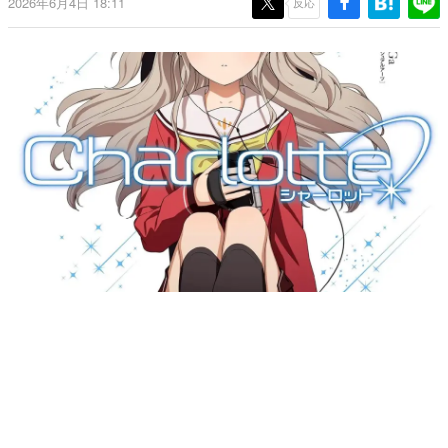
2026年6月4日 18:11
反応
日本のコンテンツ産業やカルチャーに与えた影響を探る企
画です。
日本モバイルゲーム産業史
日本のモバイルゲーム史における主要なトピック・タイト
ルを網羅するほか、開発者へのインタビューや識者による
解説を掲載。約20年の歴史が一望できる決定版！
若ゲのいたり〜ゲームクリエイターの青春〜
『うつヌケ』『ペンと箸』等で知られるマンガ家・田中圭
一先生によるゲーム業界レポートマンガです。
なんでゲームは面白い？
ゲーム開発者・hamatsu氏がゲームの魅力を画面や操作の
具体的な形から解き明かしていく、硬派で骨太な評論連載
です。
ゲームが変えた日本語
「経験値」「裏技」「ラスボス」… ゲームにまつわる言葉
の起源や用法の変遷を、コンピューター文化史研究家・タ
イニーP氏が徹底調査。
カテゴリ
特集記事