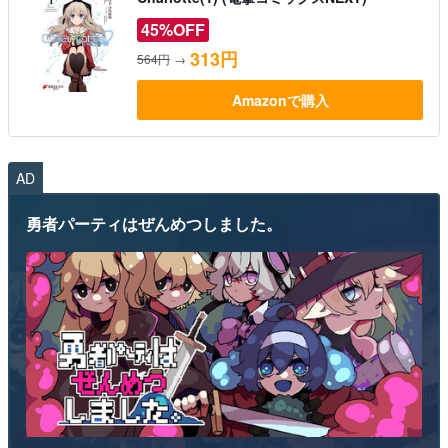
45%OFF
313円
564円
→
Amazonで購入
AD
勇者パーティはぜんめつしました。