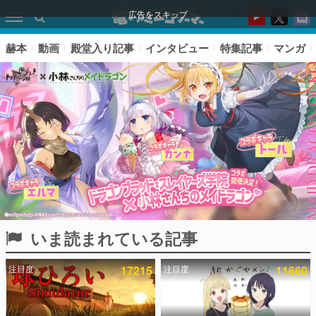
広告をスキップ
赫本
動画
殿堂入り記事
インタビュー
特集記事
マンガ
いま読まれている記事
ピックアップ
注目度
17215
注目度
11660
電ファミのいま読まれている記事ランキング
アプリセール情報