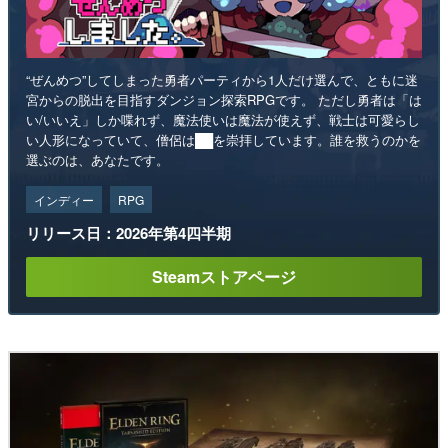
“ぜんめつ”してしまった勇者パーティから1人だけ選んで、ともに迷
宮からの脱出を目指すダンジョン探索RPGです。 ただし勇者は「は
い/いいえ」しか喋れず、魔法使いは魔法が使えず、戦士は可愛らし
い人形になっていて、僧侶は██を崇拝しています。誰を救うのかを
選ぶのは、あなたです。
インディー
RPG
リリース日：2026年第4四半期
Steamストアページ