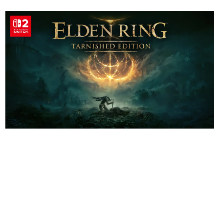
日本のコンテンツ産業やカルチャーに与えた影響を探る企
画です。
日本モバイルゲーム産業史
日本のモバイルゲーム史における主要なトピック・タイト
ルを網羅するほか、開発者へのインタビューや識者による
解説を掲載。約20年の歴史が一望できる決定版！
若ゲのいたり〜ゲームクリエイターの青春〜
『うつヌケ』『ペンと箸』等で知られるマンガ家・田中圭
一先生によるゲーム業界レポートマンガです。
なんでゲームは面白い？
ゲーム開発者・hamatsu氏がゲームの魅力を画面や操作の
具体的な形から解き明かしていく、硬派で骨太な評論連載
です。
ゲームが変えた日本語
「経験値」「裏技」「ラスボス」… ゲームにまつわる言葉
の起源や用法の変遷を、コンピューター文化史研究家・タ
イニーP氏が徹底調査。
カテゴリ
特集記事