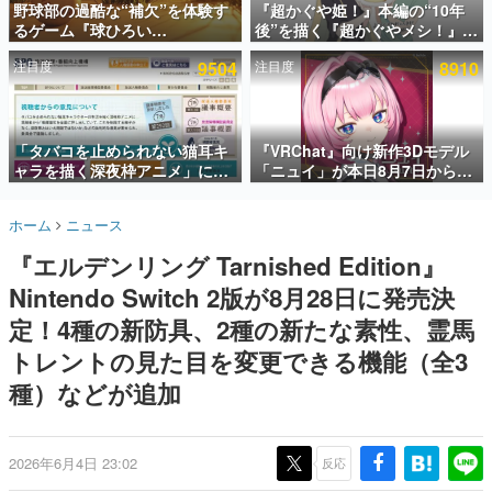
野球部の過酷な“補欠”を体験す
『超かぐや姫！』本編の“10年
るゲーム『球ひろい
後”を描く『超かぐやメシ！』
インタビュー
Simulator』が「1件」のウィッ
Web連載決定。新たなWebマン
注目度
9504
注目度
8910
シュリストをもとにチェコ語に
ガレーベル「ビビビコミック」
連載・特集一覧
対応しSNSで話題に。『キング
にて特別話が掲載スタート、あ
ダム・カム』開発元やチェコの
のお話には…まだ続きがある！
殿堂入り記事
プロ野球選手から称賛の声
SNS拡散数が数千以上！ ページビュー数万以上！ などな
「タバコを止められない猫耳キ
『VRChat』向け新作3Dモデル
ど。多くの人々に読まれた、電ファミ渾身の“殿堂入り”記
ャラを描く深夜枠アニメ」に視
「ニュイ」が本日8月7日から
事をまとめました。
聴者の一部から批判意見。違法
BOOTHにて発売。瞳に光る星
薬物の使用と思しき描写も含め
や感情豊かな表情が、小悪魔か
ゲームの企画書
ホーム
ニュース
て、BPOが議論を交わす
わいい
名作ゲームクリエイターの方々に製作時のエピソードをお
聞きし、ヒットする企画（ゲーム）とは何か？を探ってい
『エルデンリング Tarnished Edition』
きます。
Nintendo Switch 2版が8月28日に発売決
赫本
この物語を解いてはいけない。『赫本』は、〈試験問題〉
定！4種の新防具、2種の新たな素性、霊馬
の形をした短編ホラー小説集です。
トレントの見た目を変更できる機能（全3
種）などが追加
新世代に訊く
これからのデジタルゲーム市場を担う若きクリエイター達
の姿を追い、彼らのルーツと情熱を探っていきます。
2026年6月4日 23:02
反応
ゲーム世代の作家たち
ゲームに多大な影響を受けた作家さんに取材し、ゲームが