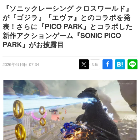
どが全品受注生産で登場、過去
日本のコンテンツ産業やカルチャーに与えた影響を探る企
『ソニックレーシング クロスワールド』
に発売したグッズの再販も
画です。
が『ゴジラ』『エヴァ』とのコラボを発
日本モバイルゲーム産業史
表！さらに『PICO PARK』とコラボした
日本のモバイルゲーム史における主要なトピック・タイト
ルを網羅するほか、開発者へのインタビューや識者による
新作アクションゲーム『SONIC PICO
解説を掲載。約20年の歴史が一望できる決定版！
PARK』がお披露目
若ゲのいたり〜ゲームクリエイターの青春〜
『うつヌケ』『ペンと箸』等で知られるマンガ家・田中圭
一先生によるゲーム業界レポートマンガです。
2026年6月6日 07:34
反応
なんでゲームは面白い？
ゲーム開発者・hamatsu氏がゲームの魅力を画面や操作の
具体的な形から解き明かしていく、硬派で骨太な評論連載
です。
ゲームが変えた日本語
「経験値」「裏技」「ラスボス」… ゲームにまつわる言葉
の起源や用法の変遷を、コンピューター文化史研究家・タ
イニーP氏が徹底調査。
カテゴリ
特集記事