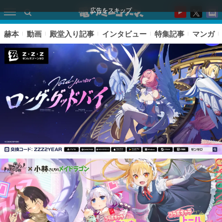
広告をスキップ
赫本
動画
殿堂入り記事
インタビュー
特集記事
マンガ
ピックアップ
電ファミのいま読まれている記事ランキング
アプリセール情報