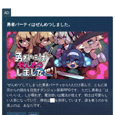
AD
勇者パーティはぜんめつしました。
“ぜんめつ”してしまった勇者パーティから1人だけ選んで、ともに迷
宮からの脱出を目指すダンジョン探索RPGです。 ただし勇者は「は
い/いいえ」しか喋れず、魔法使いは魔法が使えず、戦士は可愛らし
い人形になっていて、僧侶は██を崇拝しています。誰を救うのかを
選ぶのは、あなたです。