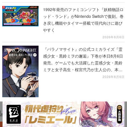
1992年発売のファミコンソフト『妖精物語ロ
ッド・ランド』がNintendo Switchで復刻。巻
き戻し機能やタイマー搭載で現代向けに遊び
やすく
2026年8月6日
『パラノマサイト』の公式コミカライズ『霊
感少女・黒鈴ミヲの邂逅』下巻が本日8月6日
発売。ゲームでも大活躍した霊感少女・黒鈴
ミヲと女子高生・桜宮弐乃が主人公の、本編
より少し後の物語
2026年8月6日
ランキング
1