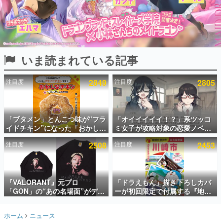
インタビュー
連載・特集一覧
殿堂入り記事
いま読まれている記事
SNS拡散数が数千以上！ ページビュー数万以上！ などな
ど。多くの人々に読まれた、電ファミ渾身の“殿堂入り”記
事をまとめました。
注目度
2849
注目度
2805
ゲームの企画書
名作ゲームクリエイターの方々に製作時のエピソードをお
聞きし、ヒットする企画（ゲーム）とは何か？を探ってい
「ブタメン」とんこつ味が“フラ
「オイイイイイ！？」系ツッコ
きます。
イドチキン”になった「おかしな
ミ女子が攻略対象の恋愛ノベル
赫本
チキン」が登場。8月11日より
ゲーム『美術部カノジョ』
この物語を解いてはいけない。『赫本』は、〈試験問題〉
注目度
2508
注目度
2453
全国のセブンイレブンで順次発
Steamストアページが公開。
の形をした短編ホラー小説集です。
売、 「ブタメンくん」がデザイ
「お前らーそろそろ自重しろ
ンされた専用袋が先着でついて
ー？＾＾」暗黒微笑の夢女子
くるキャンペーンも実施
や、萌え声不思議ちゃん女子と
新世代に訊く
青春を謳歌
『VALORANT』元プロ
「ドラえもん」描き下ろしカバ
これからのデジタルゲーム市場を担う若きクリエイター達
の姿を追い、彼らのルーツと情熱を探っていきます。
「GON」の“あの名場面”がデザ
ーが初回限定で付属する『地球
インされた新作グッズが本日8月
の歩き方 川崎市』が8月6日に発
5日より期間限定で発売。Tシャ
売。全400ページの大ボリュー
ゲーム世代の作家たち
ホーム
ニュース
ツやコインケース、アクキーな
ム
ゲームに多大な影響を受けた作家さんに取材し、ゲームが