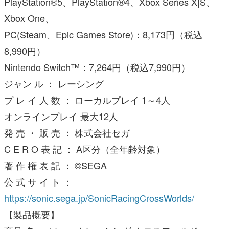
PlayStation®5、PlayStation®4、Xbox Series X|S、
Xbox One、
PC(Steam、Epic Games Store)：8,173円（税込
8,990円）
Nintendo Switch™：7,264円（税込7,990円）
ジャン ル ： レーシング
プ レ イ 人 数 ： ローカルプレイ 1～4人
オンラインプレイ 最大12人
発 売 ・ 販 売 ： 株式会社セガ
C E R O 表 記 ： A区分（全年齢対象）
著 作 権 表 記 ： ©SEGA
公 式 サ イ ト ：
https://sonic.sega.jp/SonicRacingCrossWorlds/
【製品概要】