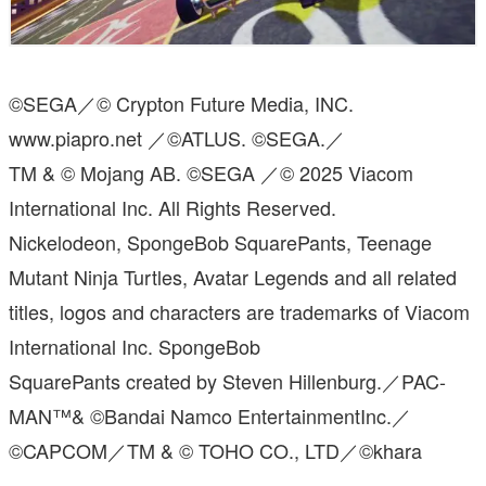
©SEGA／© Crypton Future Media, INC.
www.piapro.net ／©ATLUS. ©SEGA.／
TM & © Mojang AB. ©SEGA ／© 2025 Viacom
International Inc. All Rights Reserved.
Nickelodeon, SpongeBob SquarePants, Teenage
Mutant Ninja Turtles, Avatar Legends and all related
titles, logos and characters are trademarks of Viacom
International Inc. SpongeBob
SquarePants created by Steven Hillenburg.／PAC-
MAN™& ©Bandai Namco EntertainmentInc.／
©CAPCOM／TM & © TOHO CO., LTD／©khara