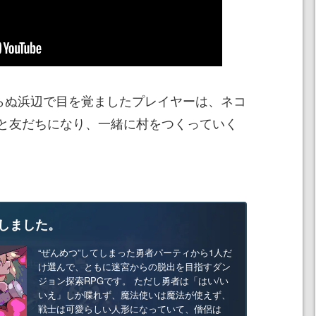
、見知らぬ浜辺で目を覚ましたプレイヤーは、ネコ
と友だちになり、一緒に村をつくっていく
しました。
“ぜんめつ”してしまった勇者パーティから1人だ
け選んで、ともに迷宮からの脱出を目指すダン
ジョン探索RPGです。 ただし勇者は「はい/い
いえ」しか喋れず、魔法使いは魔法が使えず、
戦士は可愛らしい人形になっていて、僧侶は