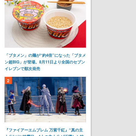
「ブタメン」の麺が“約4倍”になった「ブタメ
ン超BIG」が登場。8月11日より全国のセブン
イレブンで順次発売
2
『ファイアーエムブレム 万紫千紅』“真の主