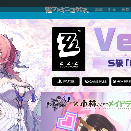
赫本
動画
殿堂