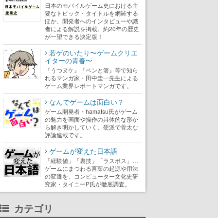
日本のモバイルゲーム史における主
要なトピック・タイトルを網羅する
ほか、開発者へのインタビューや識
者による解説を掲載。約20年の歴史
が一望できる決定版！
若ゲのいたり〜ゲームクリエ
イターの青春〜
『うつヌケ』『ペンと箸』等で知ら
れるマンガ家・田中圭一先生による
ゲーム業界レポートマンガです。
なんでゲームは面白い？
ゲーム開発者・hamatsu氏がゲーム
の魅力を画面や操作の具体的な形か
ら解き明かしていく、硬派で骨太な
評論連載です。
ゲームが変えた日本語
「経験値」「裏技」「ラスボス」…
ゲームにまつわる言葉の起源や用法
の変遷を、コンピューター文化史研
究家・タイニーP氏が徹底調査。
カテゴリ