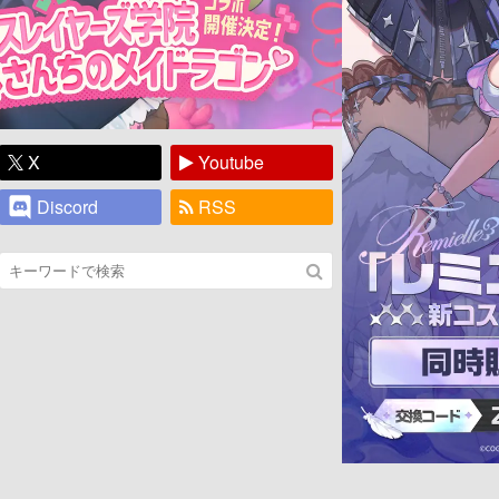
X
Youtube
Discord
RSS