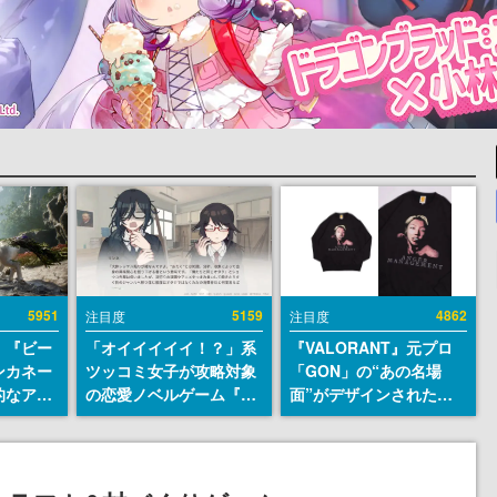
5951
5159
4862
注目度
注目度
、『ビー
「オイイイイイ！？」系
『VALORANT』元プロ
ンカネー
ツッコミ女子が攻略対象
「GON」の“あの名場
的なアプ
の恋愛ノベルゲーム『美
面”がデザインされた新
ユーザー
術部カノジョ』Steamス
作グッズが本日8月5日よ
摯に受け
トアページが公開。「お
り期間限定で発売。Tシ
修正パッ
前らーそろそろ自重しろ
ャツやコインケース、ア
内に配信
ー？＾＾」暗黒微笑の夢
クキーなどが全品受注生