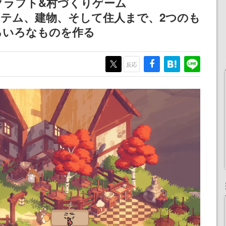
クラフト&村づくりゲーム
女子や、萌え声不思議ち
産で登場、過去に発売し
。アイテム、建物、そして住人まで、2つのも
ゃん女子と青春を謳歌
たグッズの再販も
ろいろなものを作る
反応