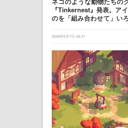
ネコのような動物たちの
記念したキャンペーン
される予定
『Tinkernest』発表
のを「組み合わせて」い
2026年6月7日 08:31