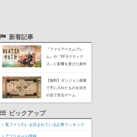
新着記事
『ファイアーエムブレ
ム』や『FFタクティク
ス』に影響を受けた新作
戦略RPG『Beaten
Path』2027年に発売へ。
【無料】ダンジョン探索
PC（Steam）、PS5、
で手に入れたものを自分
Xbox、Switch向けにリリ
の店で売るゲーム
ース予定
『Moonlighter』がSteam
にて無料配布中！続編
ピックアップ
『Moonlighter 2』の9月2
日正式リリースを記念し
電ファミのいま読まれている記事ランキング
たキャンペーン
アプリセール情報