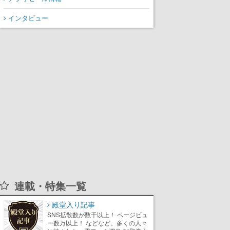
インタビュー
連載・特集一覧
殿堂入り記事
SNS拡散数が数千以上！ ページビュ
ー数万以上！ などなど。多くの人々