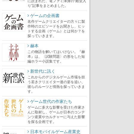
に読まれた、電ファミ渾身の“殿堂入
り”記事をまとめました。
ゲームの企画書
名作ゲームクリエイターの方々に製
作時のエピソードをお聞きし、ヒッ
トする企画（ゲーム）とは何か？を
探っていきます。
赫本
この物語を解いてはいけない。『赫
本』は、〈試験問題〉の形をした短
編ホラー小説集です。
新世代に訊く
これからのデジタルゲーム市場を担
う若きクリエイター達の姿を追い、
彼らのルーツと情熱を探っていきま
す。
ゲーム世代の作家たち
ゲームに多大な影響を受けた作家さ
んに取材し、ゲームが日本のコンテ
ンツ産業やカルチャーに与えた影響
を探る企画です。
日本モバイルゲーム産業史