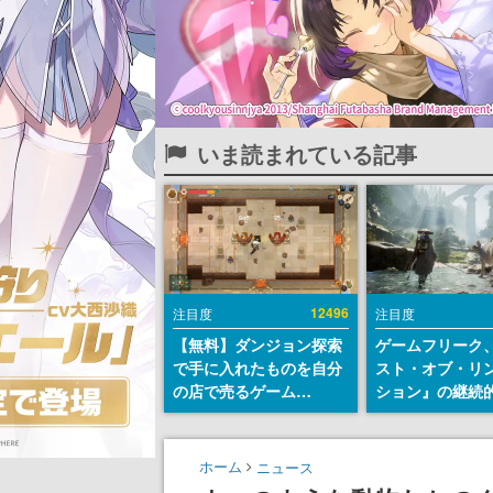
いま読まれている記事
12496
注目度
注目度
【無料】ダンジョン探索
ゲームフリーク
で手に入れたものを自分
スト・オブ・リ
の店で売るゲーム
ション』の継続
『Moonlighter』が
デ方針を表明。
Steamにて無料配布中！
からの意見を真
続編『Moonlighter 2』
止めて対応へ。
ホーム
ニュース
の9月2日正式リリースを
チは約1週間以