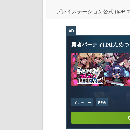
— プレイステーション公式 (@PlaySt
AD
勇者パーティはぜんめつ
インディー
RPG