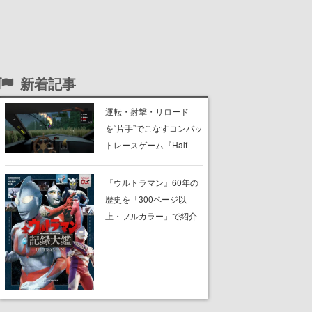
新着記事
運転・射撃・リロード
を“片手”でこなすコンバッ
トレースゲーム『Half
Grip』が忙しすぎる。ラ
イバルを片手運転でぶっ
『ウルトラマン』60年の
飛ばし、銃の片手撃ちで
歴史を「300ページ以
蹴散らしながら勝利を目
上・フルカラー」で紹介
指すピクセルアート調の
する書籍『全ウルトラマ
ローグライク
ン記録大鑑』が、明日8月
7日に発売。『レッドマ
ン』『ミラーマン』など
の円谷特撮も30作品以上