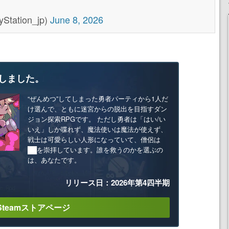
ation_jp)
June 8, 2026
しました。
“ぜんめつ”してしまった勇者パーティから1人だ
け選んで、ともに迷宮からの脱出を目指すダン
ジョン探索RPGです。 ただし勇者は「はい/い
いえ」しか喋れず、魔法使いは魔法が使えず、
戦士は可愛らしい人形になっていて、僧侶は
██を崇拝しています。誰を救うのかを選ぶの
は、あなたです。
リリース日：2026年第4四半期
Steamストアページ