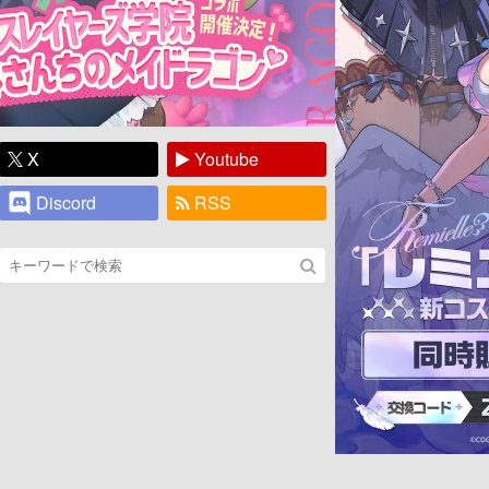
X
Youtube
Discord
RSS