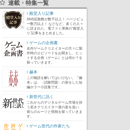
連載・特集一覧
殿堂入り記事
SNS拡散数が数千以上！ ページビュ
ー数万以上！ などなど。多くの人々
に読まれた、電ファミ渾身の“殿堂入
り”記事をまとめました。
ゲームの企画書
名作ゲームクリエイターの方々に製
作時のエピソードをお聞きし、ヒッ
トする企画（ゲーム）とは何か？を
探っていきます。
赫本
この物語を解いてはいけない。『赫
本』は、〈試験問題〉の形をした短
編ホラー小説集です。
新世代に訊く
これからのデジタルゲーム市場を担
う若きクリエイター達の姿を追い、
彼らのルーツと情熱を探っていきま
す。
ゲーム世代の作家たち