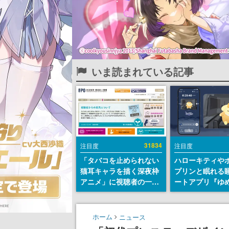
いま読まれている記事
31834
注目度
注目度
「タバコを止められない
ハローキティや
猫耳キャラを描く深夜枠
プリンと眠れる
アニメ」に視聴者の一部
ートアプリ『ゆ
から批判意見。違法薬物
が配信中。キャ
の使用と思わしき描写も
ASMRや目覚ま
含めて、BPOが議論を交
ムも搭載
ホーム
ニュース
わす