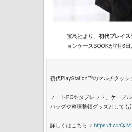
宝島社より、
初代プレイス
ョンケースBOOKが7月6
初代PlayStation™のマルチ
ノートPCやタブレット、ケーブ
バッグや整理整頓グッズとしても
詳しくはこちら⇒
https://t.co/QJ