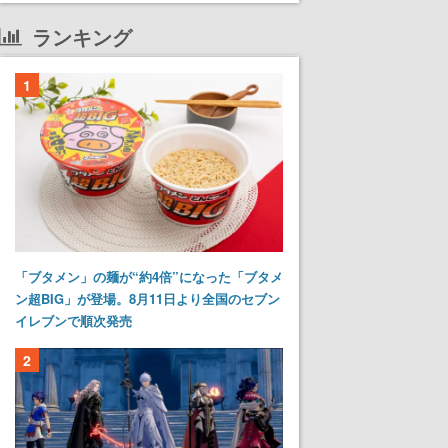
ランキング
1
「ブタメン」の麺が“約4倍”になった「ブタメ
ン超BIG」が登場。8月11日より全国のセブン
イレブンで順次発売
2