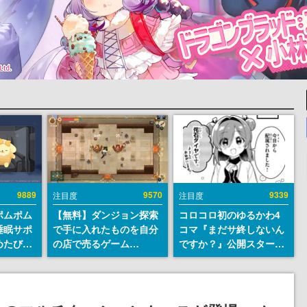
9889
9570
9339
注目度
注目度
ポムポム
【無料】ダンジョン探索
コロコロ初のゆるかわ4
睡眠サポ
で手に入れたものを自分
コマ『まだサ終しないん
めたび』
の店で売るゲーム
ですか？』公開スター
ラごとの
『Moonlighter』が
ト。主人公は新入社員の
しアラー
Steamにて無料配布中！
侘石ダイヤ、ゲーム会社
続編『Moonlighter 2』
を舞台にトラブルへ対応
の9月2日正式リリースを
する社員たちを描く