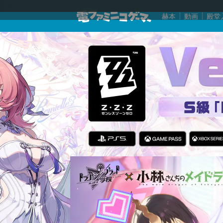
赫本
動画
殿堂