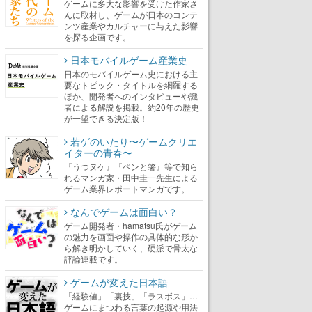
ゲームに多大な影響を受けた作家さ
んに取材し、ゲームが日本のコンテ
ンツ産業やカルチャーに与えた影響
を探る企画です。
日本モバイルゲーム産業史
日本のモバイルゲーム史における主
要なトピック・タイトルを網羅する
ほか、開発者へのインタビューや識
者による解説を掲載。約20年の歴史
が一望できる決定版！
若ゲのいたり〜ゲームクリエ
イターの青春〜
『うつヌケ』『ペンと箸』等で知ら
れるマンガ家・田中圭一先生による
ゲーム業界レポートマンガです。
なんでゲームは面白い？
ゲーム開発者・hamatsu氏がゲーム
の魅力を画面や操作の具体的な形か
ら解き明かしていく、硬派で骨太な
評論連載です。
ゲームが変えた日本語
「経験値」「裏技」「ラスボス」…
ゲームにまつわる言葉の起源や用法