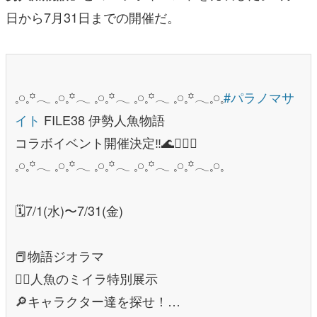
日から7月31日までの開催だ。
𓈒𓏸𓈒꙳𓂃 𓈒𓏸𓈒꙳𓂃 𓈒𓏸𓈒꙳𓂃 𓈒𓏸𓈒꙳𓂃 𓈒𓏸𓈒꙳𓂃𓈒𓏸𓈒
#パラノマサ
イト
FILE38 伊勢人魚物語
コラボイベント開催決定‼️🌊🧜‍♀️✨
𓈒𓏸𓈒꙳𓂃 𓈒𓏸𓈒꙳𓂃 𓈒𓏸𓈒꙳𓂃 𓈒𓏸𓈒꙳𓂃 𓈒𓏸𓈒꙳𓂃𓈒𓏸𓈒
🗓7/1(水)〜7/31(金)
📕物語ジオラマ
🧜‍♀️人魚のミイラ特別展示
🔎キャラクター達を探せ！…