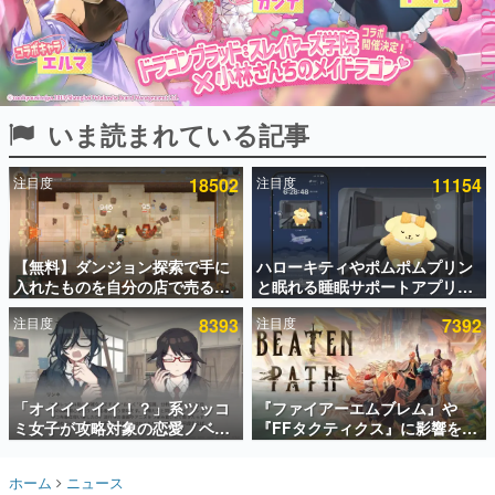
インタビュー
連載・特集一覧
殿堂入り記事
いま読まれている記事
SNS拡散数が数千以上！ ページビュー数万以上！ などな
ど。多くの人々に読まれた、電ファミ渾身の“殿堂入り”記
事をまとめました。
注目度
18502
注目度
11154
ゲームの企画書
名作ゲームクリエイターの方々に製作時のエピソードをお
聞きし、ヒットする企画（ゲーム）とは何か？を探ってい
【無料】ダンジョン探索で手に
ハローキティやポムポムプリン
きます。
入れたものを自分の店で売るゲ
と眠れる睡眠サポートアプリ
赫本
ーム『Moonlighter』がSteam
『ゆめたび』が配信中。キャラ
この物語を解いてはいけない。『赫本』は、〈試験問題〉
注目度
8393
注目度
7392
にて無料配布中！続編
ごとのASMRや目覚ましアラー
の形をした短編ホラー小説集です。
『Moonlighter 2』の9月2日正
ムも搭載
式リリースを記念したキャンペ
ーン
新世代に訊く
「オイイイイイ！？」系ツッコ
『ファイアーエムブレム』や
これからのデジタルゲーム市場を担う若きクリエイター達
の姿を追い、彼らのルーツと情熱を探っていきます。
ミ女子が攻略対象の恋愛ノベル
『FFタクティクス』に影響を受
ゲーム『美術部カノジョ』
けた新作戦略RPG『Beaten
Steamストアページが公開。
Path』2027年に発売へ。
ゲーム世代の作家たち
ホーム
ニュース
「お前らーそろそろ自重しろ
PC（Steam）、PS5、Xbox、
ゲームに多大な影響を受けた作家さんに取材し、ゲームが