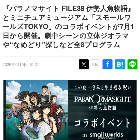
ー？＾＾」暗黒微笑の夢女子
Switch向けにリリース予定
日本のコンテンツ産業やカルチャーに与えた影響を探る企
『パラノマサイト FILE38 伊勢人魚物語』
や、萌え声不思議ちゃん女子と
画です。
青春を謳歌
とミニチュアミュージアム「スモールワ
日本モバイルゲーム産業史
ールズTOKYO」のコラボイベントが7月1
日本のモバイルゲーム史における主要なトピック・タイト
ルを網羅するほか、開発者へのインタビューや識者による
日から開催。劇中シーンの立体ジオラマ
解説を掲載。約20年の歴史が一望できる決定版！
や“なめどり”探しなど全8プログラム
若ゲのいたり〜ゲームクリエイターの青春〜
『うつヌケ』『ペンと箸』等で知られるマンガ家・田中圭
一先生によるゲーム業界レポートマンガです。
2026年6月9日 19:31
反応
なんでゲームは面白い？
ゲーム開発者・hamatsu氏がゲームの魅力を画面や操作の
具体的な形から解き明かしていく、硬派で骨太な評論連載
です。
ゲームが変えた日本語
「経験値」「裏技」「ラスボス」… ゲームにまつわる言葉
の起源や用法の変遷を、コンピューター文化史研究家・タ
イニーP氏が徹底調査。
カテゴリ
特集記事