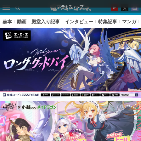
広告をスキップ
赫本
動画
殿堂入り記事
インタビュー
特集記事
マンガ
ピックアップ
電ファミのいま読まれている記事ランキング
アプリセール情報