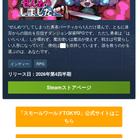
“ぜんめつ”してしまった勇者パーティから1人だけ選んで、ともに迷
宮からの脱出を目指すダンジョン探索RPGです。 ただし勇者は「は
い/いいえ」しか喋れず、魔法使いは魔法が使えず、戦士は可愛らし
い人形になっていて、僧侶は██を崇拝しています。誰を救うのかを
選ぶのは、あなたです。
インディー
RPG
リリース日：2026年第4四半期
Steamストアページ
「スモールワールドTOKYO」公式サイトはこ
ちら