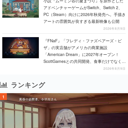
小説『ムーミン谷の夏まつり』を原作とした
アドベンチャーゲームがSwitch、Switch 2、
PC（Steam）向けに2026年秋発売へ。手描き
アートの雰囲気が良すぎる最新映像も公開
2026年8月9日
『FNaF』「フレディ・ファズベアーズ・ピ
ザ」の実店舗がアメリカの商業施設
「American Dream」に2027年オープン！
ScottGamesとの共同開発、食事だけでなくス
テージショーや没入型のホラー体験も楽しめ
2026年8月9日
る
ランキング
1