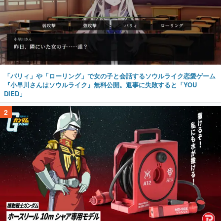
「パリィ」や「ローリング」で女の子と会話するソウルライク恋愛ゲーム
『小早川さんはソウルライク』無料公開。返事に失敗すると「YOU
DIED」
2