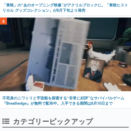
「東映」の“あのオープニング映像”がアクリルブロックに。「東映ヒスト
リカル グッズコレクション」が8月下旬より発売
5
不死身のニワトリと宇宙船を探索する“非常に好評”なサバイバルゲーム
『Breathedge』が無料で配布中。入手できる期間は8月10日まで
カテゴリーピックアップ