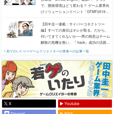
で、開発環境はどう変わる？ ゲーム業界向
けソリューションイベント「GTMF2019」
に行って、より理解を深めよう【PR】
【田中圭一連載：サイバーコネクトツー
編】すべての責任はオレが取る。だから、
付いてきてくれないか──男の熱意はチーム
解散の危機を救い、『.hack』成功の活路を
開く。業界の快男児・松山 洋に流れる血は
若ゲのいたり〜ゲームクリエイターの青春〜
の記事一覧
『少年ジャンプ』色だった【若ゲのいた
り】
X
Youtube
Discord
RSS