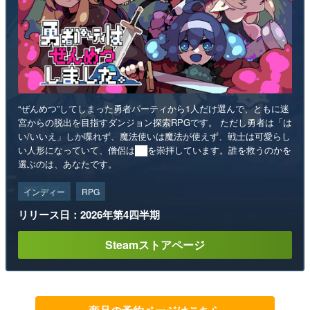
“ぜんめつ”してしまった勇者パーティから1人だけ選んで、ともに迷
宮からの脱出を目指すダンジョン探索RPGです。 ただし勇者は「は
い/いいえ」しか喋れず、魔法使いは魔法が使えず、戦士は可愛らし
い人形になっていて、僧侶は██を崇拝しています。誰を救うのかを
選ぶのは、あなたです。
インディー
RPG
リリース日：2026年第4四半期
Steamストアページ