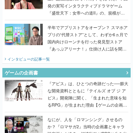
発の実写インタラクティブドラマゲーム
『盛世天下：女帝への道II』の、規模が違
うこだわりをプロデューサーに聞いた
半年でアプリストアをオープン？ スマホア
プリの“代替ストア”として、わずか6ヵ月で
国内向けローンチを行った発見型ストア
『あっぷアリーナ！』仕掛け人に話を聞い
てみた
インタビュー
の記事一覧
ゲームの企画書
『アビス』は、ひとつの奇跡だった──膨大
な開発資料とともに『テイルズ オブ ジ ア
ビス』開発陣に聞く、「生まれた意味を知
るRPG」が生まれた理由【ゲームの企画
書】
なにが、人を「ロマンシング」させるの
か？『ロマサガ2』当時の企画書とキャラ