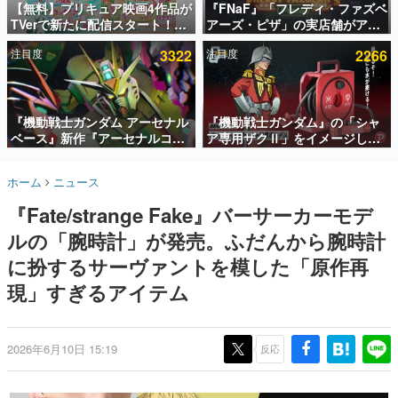
【無料】プリキュア映画4作品が
『FNaF』「フレディ・ファズベ
TVerで新たに配信スタート！な
アーズ・ピザ」の実店舗がアメ
インタビュー
んと2018年～2024年の映画ほぼ
リカの商業施設「American
注目度
3322
注目度
2266
すべてが見放題に、ぶっちゃけ
Dream」に2027年オープン！
連載・特集一覧
ありえないラインナップ
ScottGamesとの共同開発、食
事だけでなくステージショーや
殿堂入り記事
没入型のホラー体験も楽しめる
SNS拡散数が数千以上！ ページビュー数万以上！ などな
『機動戦士ガンダム アーセナル
『機動戦士ガンダム』の「シャ
ど。多くの人々に読まれた、電ファミ渾身の“殿堂入り”記
ベース』新作『アーセナルコマ
ア専用ザクⅡ」をイメージした
事をまとめました。
ンダー』発表！8月28日からオ
散水ホースリールが予約開始。
ープンベータテスト開催、2027
本体にはシャアのパーソナルマ
ゲームの企画書
ホーム
ニュース
年2月下旬に稼働予定
ークやジオン公国軍のエンブレ
名作ゲームクリエイターの方々に製作時のエピソードをお
聞きし、ヒットする企画（ゲーム）とは何か？を探ってい
ム、型式番号などを配置
『Fate/strange Fake』バーサーカーモデ
きます。
ルの「腕時計」が発売。ふだんから腕時計
赫本
この物語を解いてはいけない。『赫本』は、〈試験問題〉
に扮するサーヴァントを模した「原作再
の形をした短編ホラー小説集です。
現」すぎるアイテム
新世代に訊く
これからのデジタルゲーム市場を担う若きクリエイター達
の姿を追い、彼らのルーツと情熱を探っていきます。
2026年6月10日 15:19
反応
ゲーム世代の作家たち
ゲームに多大な影響を受けた作家さんに取材し、ゲームが