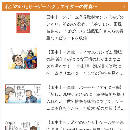
若ゲのいたり〜ゲームクリエイターの青春〜
田中圭一のゲーム業界取材マンガ『若ゲの
いたり』第2巻が発売。『ポケモン』田尻
智さん、『ゼビウス』遠藤雅伸さんらの貴
重なエピソードを収録
【田中圭一連載：アイマス/ガンダム 戦場
の絆 編】わがままな王様のわがままなニー
ズを満たす！──小山順一朗が貫く姿勢に、
ゲームクリエイターとしての矜持を見た
【若ゲのいたり最終回】
【田中圭一連載：バーチャファイター編】
「新しい3D表現のために、軍事技術を採り
入れたい」世界情勢を味方につけて、ゲー
ムに革命をもたらした鈴木 裕の功績【若ゲ
のいたり】
【田中圭一：若ゲのいたり】ゲーム開発統
合環境「Unreal Engine」最新バージョン