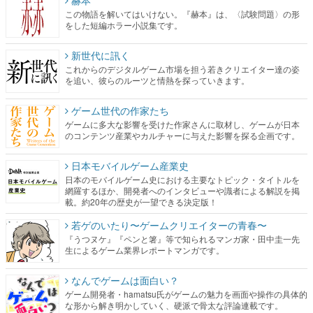
赫本
この物語を解いてはいけない。『赫本』は、〈試験問題〉の形
をした短編ホラー小説集です。
新世代に訊く
これからのデジタルゲーム市場を担う若きクリエイター達の姿
を追い、彼らのルーツと情熱を探っていきます。
ゲーム世代の作家たち
ゲームに多大な影響を受けた作家さんに取材し、ゲームが日本
のコンテンツ産業やカルチャーに与えた影響を探る企画です。
日本モバイルゲーム産業史
日本のモバイルゲーム史における主要なトピック・タイトルを
網羅するほか、開発者へのインタビューや識者による解説を掲
載。約20年の歴史が一望できる決定版！
若ゲのいたり〜ゲームクリエイターの青春〜
『うつヌケ』『ペンと箸』等で知られるマンガ家・田中圭一先
生によるゲーム業界レポートマンガです。
なんでゲームは面白い？
ゲーム開発者・hamatsu氏がゲームの魅力を画面や操作の具体的
な形から解き明かしていく、硬派で骨太な評論連載です。