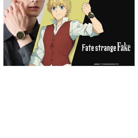
日本のコンテンツ産業やカルチャーに与えた影響を探る企
画です。
日本モバイルゲーム産業史
日本のモバイルゲーム史における主要なトピック・タイト
ルを網羅するほか、開発者へのインタビューや識者による
解説を掲載。約20年の歴史が一望できる決定版！
若ゲのいたり〜ゲームクリエイターの青春〜
『うつヌケ』『ペンと箸』等で知られるマンガ家・田中圭
一先生によるゲーム業界レポートマンガです。
なんでゲームは面白い？
ゲーム開発者・hamatsu氏がゲームの魅力を画面や操作の
具体的な形から解き明かしていく、硬派で骨太な評論連載
です。
ゲームが変えた日本語
「経験値」「裏技」「ラスボス」… ゲームにまつわる言葉
の起源や用法の変遷を、コンピューター文化史研究家・タ
イニーP氏が徹底調査。
カテゴリ
特集記事