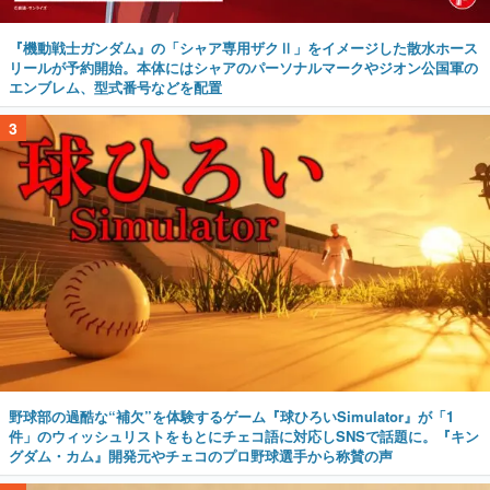
『機動戦士ガンダム』の「シャア専用ザクⅡ」をイメージした散水ホース
リールが予約開始。本体にはシャアのパーソナルマークやジオン公国軍の
エンブレム、型式番号などを配置
3
野球部の過酷な“補欠”を体験するゲーム『球ひろいSimulator』が「1
件」のウィッシュリストをもとにチェコ語に対応しSNSで話題に。『キン
グダム・カム』開発元やチェコのプロ野球選手から称賛の声