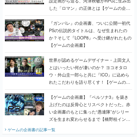
設定画から迫る、河津秋敏がRPGに生み出
した「ロマン」の正体とは【ゲームの企画
書】
『ガンパレ』の企画書、ついに公開━初代
PSの伝説的タイトルは、なぜ生まれたの
か？そして『LOOP8』へ受け継がれたもの
【ゲームの企画書】
世界が認めるゲームデザイナー・上田文人
とはいったい何が凄いのか？ ヨコオタロ
ウ・外山圭一郎らと共に『ICO』に込めら
れたこだわりを語り尽くす！【ゲームの企
画書】
【ゲームの企画書】『ペルソナ3』を築き
上げたのは反骨心とリスペクトだった。赤
い企画書のもとに集った“愚連隊”がシリー
ズを生まれ変わらせるまで【橋野桂インタ
ビュー】
ゲームの企画書
の記事一覧