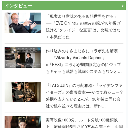
インタビュー
「現実より意味のある仮想世界を作る」
──『EVE Online』の生みの親が18年掲げ
続ける”クレイジーな宣言”は、比喩ではな
く本気だった
作り込みのすさまじさにコラボ先も驚嘆
──『Wizardry Variants Daphne』
×『FFXI』コラボが期間限定なのにジョブ
もキャラも武器も戦闘システムもワンオフ
で作り込まれた理由を両ディレクターに聞
く
『TATSUJIN』の弓削雅稔×『ライデンファ
イターズ』の齋藤貴幸──かつて縦シュー全
盛期を支えていた2人が、30年後に同じ会
社で机を並べる理由とは。新作
『TATSUJIN EXTREME』で初タッグを組
んだレジェンド2人に訊く開発秘話
実写映像1000分、ルート分岐100種類以
上。配信開始5日で100万本を売った、中国