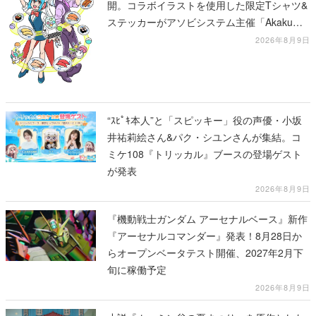
開。コラボイラストを使用した限定Tシャツ&
ステッカーがアソビシステム主催「Akaku
展」にて販売へ
2026年8月9日
“ｽﾋﾟｷ本人”と「スピッキー」役の声優・小坂
井祐莉絵さん&パク・シユンさんが集結。コ
ミケ108『トリッカル』ブースの登場ゲスト
が発表
2026年8月9日
『機動戦士ガンダム アーセナルベース』新作
『アーセナルコマンダー』発表！8月28日か
らオープンベータテスト開催、2027年2月下
旬に稼働予定
2026年8月9日