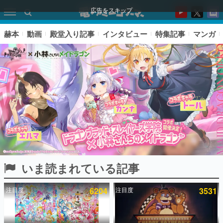
広告をスキップ
赫本
動画
殿堂入り記事
インタビュー
特集記事
マンガ
いま読まれている記事
ピックアップ
注目度
6204
注目度
3531
電ファミのいま読まれている記事ランキング
アプリセール情報