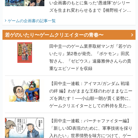
い企画書のもとに集った“愚連隊”がシリー
ズを生まれ変わらせるまで【橋野桂インタ
ビュー】
ゲームの企画書
の記事一覧
若ゲのいたり〜ゲームクリエイターの青春〜
田中圭一のゲーム業界取材マンガ『若ゲの
いたり』第2巻が発売。『ポケモン』田尻
智さん、『ゼビウス』遠藤雅伸さんらの貴
重なエピソードを収録
【田中圭一連載：アイマス/ガンダム 戦場
の絆 編】わがままな王様のわがままなニー
ズを満たす！──小山順一朗が貫く姿勢に、
ゲームクリエイターとしての矜持を見た
【若ゲのいたり最終回】
【田中圭一連載：バーチャファイター編】
「新しい3D表現のために、軍事技術を採り
入れたい」世界情勢を味方につけて、ゲー