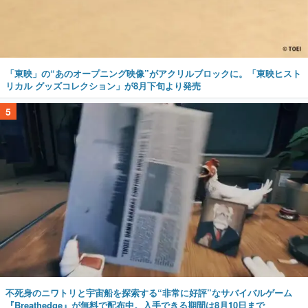
「東映」の“あのオープニング映像”がアクリルブロックに。「東映ヒスト
リカル グッズコレクション」が8月下旬より発売
5
不死身のニワトリと宇宙船を探索する“非常に好評”なサバイバルゲーム
『Breathedge』が無料で配布中。入手できる期間は8月10日まで