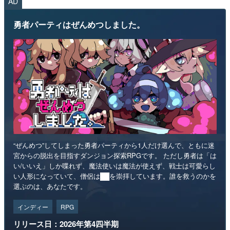
AD
勇者パーティはぜんめつしました。
“ぜんめつ”してしまった勇者パーティから1人だけ選んで、ともに迷
宮からの脱出を目指すダンジョン探索RPGです。 ただし勇者は「は
い/いいえ」しか喋れず、魔法使いは魔法が使えず、戦士は可愛らし
い人形になっていて、僧侶は██を崇拝しています。誰を救うのかを
選ぶのは、あなたです。
インディー
RPG
リリース日：2026年第4四半期