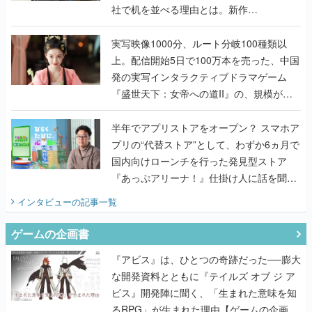
社で机を並べる理由とは。新作
『TATSUJIN EXTREME』で初タッグを組
んだレジェンド2人に訊く開発秘話
実写映像1000分、ルート分岐100種類以
上。配信開始5日で100万本を売った、中国
発の実写インタラクティブドラマゲーム
『盛世天下：女帝への道II』の、規模が違
うこだわりをプロデューサーに聞いた
半年でアプリストアをオープン？ スマホア
プリの“代替ストア”として、わずか6ヵ月で
国内向けローンチを行った発見型ストア
『あっぷアリーナ！』仕掛け人に話を聞い
てみた
インタビュー
の記事一覧
ゲームの企画書
『アビス』は、ひとつの奇跡だった──膨大
な開発資料とともに『テイルズ オブ ジ ア
ビス』開発陣に聞く、「生まれた意味を知
るRPG」が生まれた理由【ゲームの企画