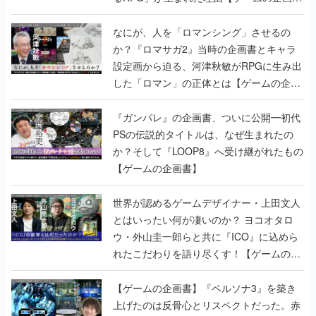
書】
なにが、人を「ロマンシング」させるの
か？『ロマサガ2』当時の企画書とキャラ
設定画から迫る、河津秋敏がRPGに生み出
した「ロマン」の正体とは【ゲームの企画
書】
『ガンパレ』の企画書、ついに公開━初代
PSの伝説的タイトルは、なぜ生まれたの
か？そして『LOOP8』へ受け継がれたもの
【ゲームの企画書】
世界が認めるゲームデザイナー・上田文人
とはいったい何が凄いのか？ ヨコオタロ
ウ・外山圭一郎らと共に『ICO』に込めら
れたこだわりを語り尽くす！【ゲームの企
画書】
【ゲームの企画書】『ペルソナ3』を築き
上げたのは反骨心とリスペクトだった。赤