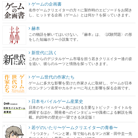
ゲームの企画書
名作ゲームクリエイターの方々に製作時のエピソードをお聞き
し、ヒットする企画（ゲーム）とは何か？を探っていきます。
赫本
この物語を解いてはいけない。『赫本』は、〈試験問題〉の形
をした短編ホラー小説集です。
新世代に訊く
これからのデジタルゲーム市場を担う若きクリエイター達の姿
を追い、彼らのルーツと情熱を探っていきます。
ゲーム世代の作家たち
ゲームに多大な影響を受けた作家さんに取材し、ゲームが日本
のコンテンツ産業やカルチャーに与えた影響を探る企画です。
日本モバイルゲーム産業史
日本のモバイルゲーム史における主要なトピック・タイトルを
網羅するほか、開発者へのインタビューや識者による解説を掲
載。約20年の歴史が一望できる決定版！
若ゲのいたり〜ゲームクリエイターの青春〜
『うつヌケ』『ペンと箸』等で知られるマンガ家・田中圭一先