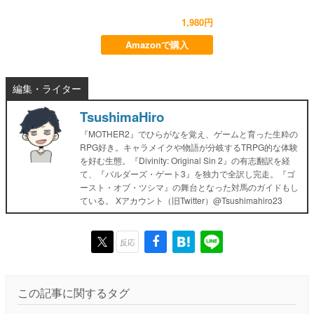
1,980円
Amazonで購入
編集・ライター
TsushimaHiro
『MOTHER2』でひらがなを覚え、ゲームと育った生粋の
RPG好き。キャラメイクや物語が分岐するTRPG的な体験
を好む生態。『Divinity: Original Sin 2』の有志翻訳を経
て、『バルダーズ・ゲート3』を独力で全訳し完走。『ゴ
ースト・オブ・ツシマ』の舞台となった対馬のガイドもし
ている。 Xアカウント（旧Twitter）@Tsushimahiro23
反応
この記事に関するタグ