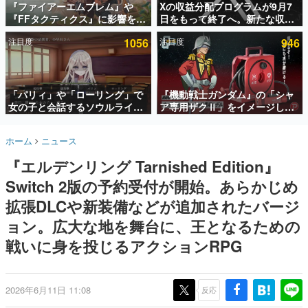
『ファイアーエムブレム』や
Xの収益分配プログラムが9月7
『FFタクティクス』に影響を受
日をもって終了へ。新たな収益
インタビュー
けた新作戦略RPG『Beaten
化制度「Original Content
注目度
1056
注目度
946
Path』2027年に発売へ。
Rewards Program」を発表
連載・特集一覧
PC（Steam）、PS5、Xbox、
Switch向けにリリース予定
殿堂入り記事
SNS拡散数が数千以上！ ページビュー数万以上！ などな
「パリィ」や「ローリング」で
『機動戦士ガンダム』の「シャ
ど。多くの人々に読まれた、電ファミ渾身の“殿堂入り”記
女の子と会話するソウルライク
ア専用ザクⅡ」をイメージした
事をまとめました。
恋愛ゲーム『小早川さんはソウ
散水ホースリールが予約開始。
ルライク』無料公開。返事に失
本体にはシャアのパーソナルマ
ゲームの企画書
ホーム
ニュース
敗すると「YOU DIED」
ークやジオン公国軍のエンブレ
名作ゲームクリエイターの方々に製作時のエピソードをお
聞きし、ヒットする企画（ゲーム）とは何か？を探ってい
ム、型式番号などを配置
『エルデンリング Tarnished Edition』
きます。
Switch 2版の予約受付が開始。あらかじめ
赫本
この物語を解いてはいけない。『赫本』は、〈試験問題〉
拡張DLCや新装備などが追加されたバージ
の形をした短編ホラー小説集です。
ョン。広大な地を舞台に、王となるための
戦いに身を投じるアクションRPG
新世代に訊く
これからのデジタルゲーム市場を担う若きクリエイター達
の姿を追い、彼らのルーツと情熱を探っていきます。
2026年6月11日 11:08
反応
ゲーム世代の作家たち
ゲームに多大な影響を受けた作家さんに取材し、ゲームが