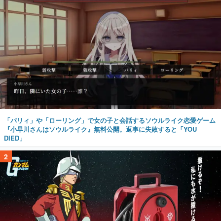
「パリィ」や「ローリング」で女の子と会話するソウルライク恋愛ゲーム
『小早川さんはソウルライク』無料公開。返事に失敗すると「YOU
DIED」
2