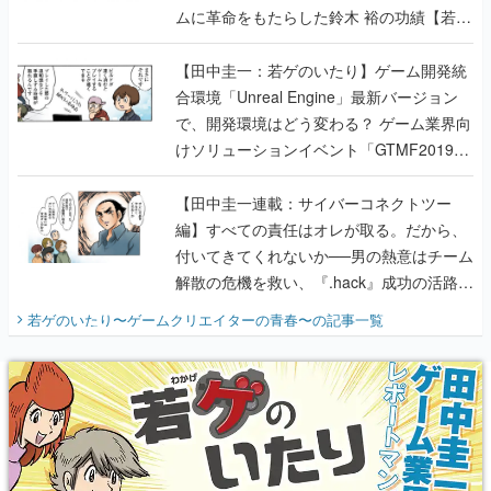
ムに革命をもたらした鈴木 裕の功績【若ゲ
のいたり】
【田中圭一：若ゲのいたり】ゲーム開発統
合環境「Unreal Engine」最新バージョン
で、開発環境はどう変わる？ ゲーム業界向
けソリューションイベント「GTMF2019」
に行って、より理解を深めよう【PR】
【田中圭一連載：サイバーコネクトツー
編】すべての責任はオレが取る。だから、
付いてきてくれないか──男の熱意はチーム
解散の危機を救い、『.hack』成功の活路を
開く。業界の快男児・松山 洋に流れる血は
若ゲのいたり〜ゲームクリエイターの青春〜
の記事一覧
『少年ジャンプ』色だった【若ゲのいた
り】