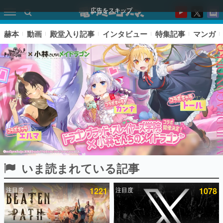
広告をスキップ
赫本
動画
殿堂入り記事
インタビュー
特集記事
マンガ
いま読まれている記事
ピックアップ
注目度
1221
注目度
1078
電ファミのいま読まれている記事ランキング
アプリセール情報