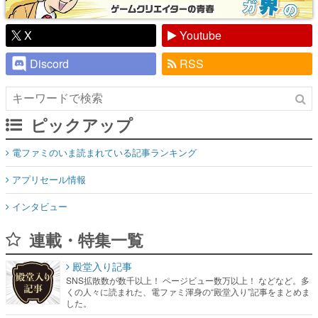
X
Youtube
Discord
RSS
ピックアップ
電ファミのいま読まれている記事ランキング
アプリセール情報
インタビュー
連載・特集一覧
殿堂入り記事
SNS拡散数が数千以上！ ページビュー数万以上！ などなど。多
くの人々に読まれた、電ファミ渾身の“殿堂入り”記事をまとめま
した。