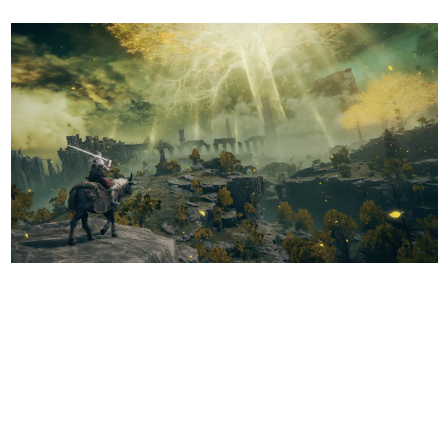
日本のコンテンツ産業やカルチャーに与えた影響を探る企
画です。
日本モバイルゲーム産業史
日本のモバイルゲーム史における主要なトピック・タイト
ルを網羅するほか、開発者へのインタビューや識者による
解説を掲載。約20年の歴史が一望できる決定版！
若ゲのいたり〜ゲームクリエイターの青春〜
『うつヌケ』『ペンと箸』等で知られるマンガ家・田中圭
一先生によるゲーム業界レポートマンガです。
なんでゲームは面白い？
ゲーム開発者・hamatsu氏がゲームの魅力を画面や操作の
具体的な形から解き明かしていく、硬派で骨太な評論連載
です。
ゲームが変えた日本語
「経験値」「裏技」「ラスボス」… ゲームにまつわる言葉
の起源や用法の変遷を、コンピューター文化史研究家・タ
イニーP氏が徹底調査。
カテゴリ
特集記事