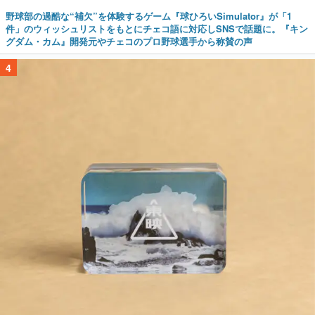
野球部の過酷な“補欠”を体験するゲーム『球ひろいSimulator』が「1
件」のウィッシュリストをもとにチェコ語に対応しSNSで話題に。『キン
グダム・カム』開発元やチェコのプロ野球選手から称賛の声
4