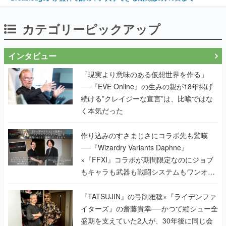
カテゴリーピックアップ
インタビュー
「現実より意味のある仮想世界を作る」
──『EVE Online』の生みの親が18年掲げ
続ける”クレイジーな宣言”は、比喩ではな
く本気だった
作り込みのすさまじさにコラボ先も驚嘆
──『Wizardry Variants Daphne』
×『FFXI』コラボが期間限定なのにジョブ
もキャラも武器も戦闘システムもワンオフ
で作り込まれた理由を両ディレクターに聞
く
『TATSUJIN』の弓削雅稔×『ライデンファ
イターズ』の齋藤貴幸──かつて縦シュー全
盛期を支えていた2人が、30年後に同じ会