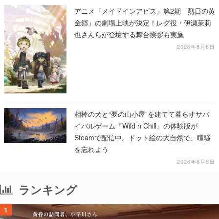
アニメ『メイドインアビス』第2期「烈日の黄
金郷」の劇場上映が決定！レグ役・伊瀬茉莉
也さんらが登壇する舞台挨拶も実施
2026年8月8日
相棒の犬と“夢の山小屋”を建てて暮らすサバ
イバルゲーム『Wild n Chill』の体験版が
Steamで配信中。ドット絵の大自然で、喧騒
を忘れよう
2026年8月8日
ランキング
1