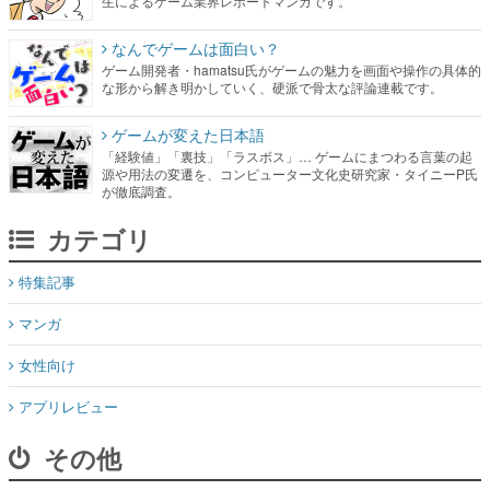
生によるゲーム業界レポートマンガです。
なんでゲームは面白い？
ゲーム開発者・hamatsu氏がゲームの魅力を画面や操作の具体的
な形から解き明かしていく、硬派で骨太な評論連載です。
ゲームが変えた日本語
「経験値」「裏技」「ラスボス」… ゲームにまつわる言葉の起
源や用法の変遷を、コンピューター文化史研究家・タイニーP氏
が徹底調査。
カテゴリ
特集記事
マンガ
女性向け
アプリレビュー
その他