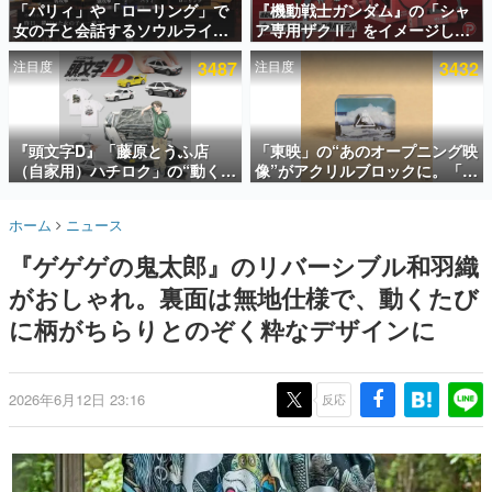
「パリィ」や「ローリング」で
『機動戦士ガンダム』の「シャ
女の子と会話するソウルライク
ア専用ザクⅡ」をイメージした
インタビュー
恋愛ゲーム『小早川さんはソウ
散水ホースリールが予約開始。
注目度
3487
注目度
3432
ルライク』無料公開。返事に失
本体にはシャアのパーソナルマ
連載・特集一覧
敗すると「YOU DIED」
ークやジオン公国軍のエンブレ
ム、型式番号などを配置
殿堂入り記事
SNS拡散数が数千以上！ ページビュー数万以上！ などな
『頭文字D』「藤原とうふ店
「東映」の“あのオープニング映
ど。多くの人々に読まれた、電ファミ渾身の“殿堂入り”記
（自家用）ハチロク」の“動くテ
像”がアクリルブロックに。「東
事をまとめました。
ィッシュケース”が買えるポップ
映ヒストリカル グッズコレクシ
アップショップが開催へ。マン
ョン」が8月下旬より発売
ゲームの企画書
ホーム
ニュース
ガの舞台である群馬の「イオン
名作ゲームクリエイターの方々に製作時のエピソードをお
聞きし、ヒットする企画（ゲーム）とは何か？を探ってい
モール高崎」にて、8月11日か
『ゲゲゲの鬼太郎』のリバーシブル和羽織
きます。
ら8月20日までの期間限定で開
催予定
がおしゃれ。裏面は無地仕様で、動くたび
赫本
この物語を解いてはいけない。『赫本』は、〈試験問題〉
に柄がちらりとのぞく粋なデザインに
の形をした短編ホラー小説集です。
新世代に訊く
2026年6月12日 23:16
反応
これからのデジタルゲーム市場を担う若きクリエイター達
の姿を追い、彼らのルーツと情熱を探っていきます。
ゲーム世代の作家たち
ゲームに多大な影響を受けた作家さんに取材し、ゲームが