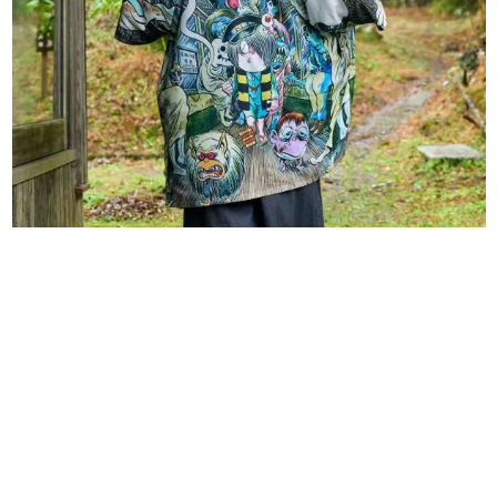
日本のコンテンツ産業やカルチャーに与えた影響を探る企
画です。
日本モバイルゲーム産業史
日本のモバイルゲーム史における主要なトピック・タイト
ルを網羅するほか、開発者へのインタビューや識者による
解説を掲載。約20年の歴史が一望できる決定版！
若ゲのいたり〜ゲームクリエイターの青春〜
『うつヌケ』『ペンと箸』等で知られるマンガ家・田中圭
一先生によるゲーム業界レポートマンガです。
なんでゲームは面白い？
ゲーム開発者・hamatsu氏がゲームの魅力を画面や操作の
具体的な形から解き明かしていく、硬派で骨太な評論連載
です。
ゲームが変えた日本語
「経験値」「裏技」「ラスボス」… ゲームにまつわる言葉
の起源や用法の変遷を、コンピューター文化史研究家・タ
イニーP氏が徹底調査。
カテゴリ
特集記事