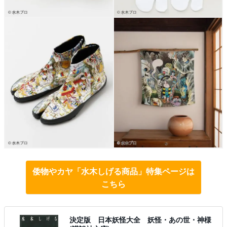
倭物やカヤ「水木しげる商品」特集ページは
こちら
決定版 日本妖怪大全 妖怪・あの世・神様