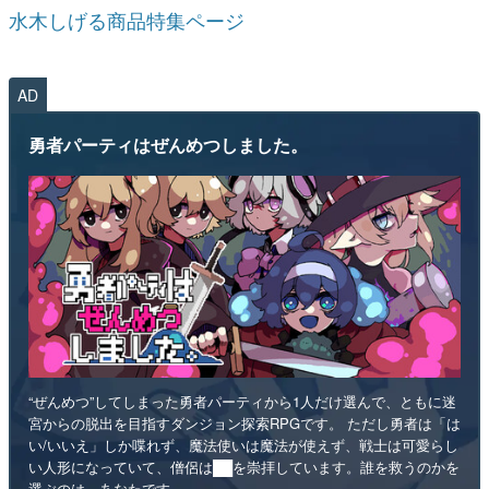
水木しげる商品特集ページ
AD
勇者パーティはぜんめつしました。
“ぜんめつ”してしまった勇者パーティから1人だけ選んで、ともに迷
宮からの脱出を目指すダンジョン探索RPGです。 ただし勇者は「は
い/いいえ」しか喋れず、魔法使いは魔法が使えず、戦士は可愛らし
い人形になっていて、僧侶は██を崇拝しています。誰を救うのかを
選ぶのは、あなたです。