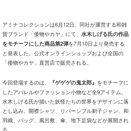
マンガ
女性向け
アミナコレクションは6月12日、同社が運営する和雑
アプリレビュー
貨ブランド「倭物やカヤ」にて、
水木しげる氏の作品
を7月10日より発売する
をモチーフにした商品第2弾
その他
と発表した。公式オンラインショップおよび全国の
電ファミニコゲーマーとは？
「倭物やカヤ」直営店で販売される。
運営：株式会社マレ
今回登場するのは、
をモチーフに
『ゲゲゲの鬼太郎』
したアパレルやファッション小物など全9アイテム。
水木しげる氏が描いた妖怪たちの世界をデザインに落
とし込み、開襟シャツ、リバーシブル刺子ジャン、和
羽織、バッグ、風呂敷、傘、地下足袋などが展開され
る。