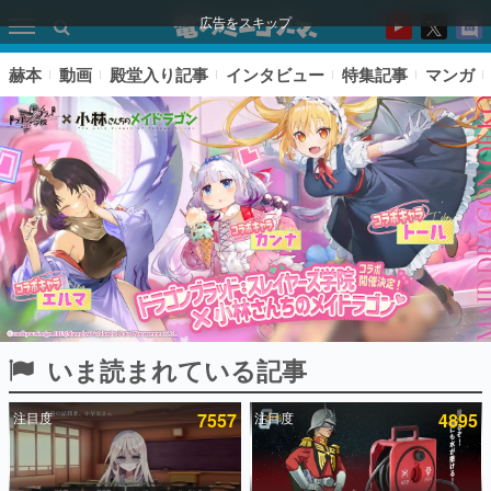
広告をスキップ
赫本
動画
殿堂入り記事
インタビュー
特集記事
マンガ
いま読まれている記事
ピックアップ
注目度
7557
注目度
4895
電ファミのいま読まれている記事ランキング
アプリセール情報