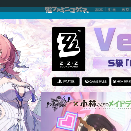
赫本
動画
殿堂