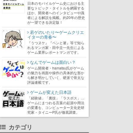
日本のモバイルゲーム史における主
要なトピック・タイトルを網羅する
ほか、開発者へのインタビューや識
者による解説を掲載。約20年の歴史
が一望できる決定版！
若ゲのいたり〜ゲームクリエ
イターの青春〜
『うつヌケ』『ペンと箸』等で知ら
れるマンガ家・田中圭一先生による
ゲーム業界レポートマンガです。
なんでゲームは面白い？
ゲーム開発者・hamatsu氏がゲーム
の魅力を画面や操作の具体的な形か
ら解き明かしていく、硬派で骨太な
評論連載です。
ゲームが変えた日本語
「経験値」「裏技」「ラスボス」…
ゲームにまつわる言葉の起源や用法
の変遷を、コンピューター文化史研
究家・タイニーP氏が徹底調査。
カテゴリ