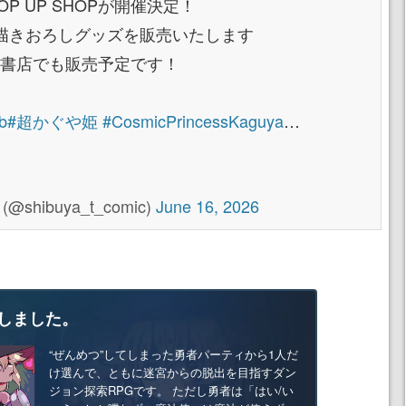
OP UP SHOPが開催決定！
描きおろしグッズを販売いたします
階 IP書店でも販売予定です！
b
#超かぐや姫
#CosmicPrincessKaguya
…
@shibuya_t_comic)
June 16, 2026
しました。
“ぜんめつ”してしまった勇者パーティから1人だ
け選んで、ともに迷宮からの脱出を目指すダン
ジョン探索RPGです。 ただし勇者は「はい/い