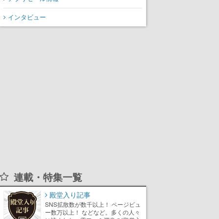
インタビュー
連載・特集一覧
殿堂入り記事
SNS拡散数が数千以上！ ページビュ
ー数万以上！ などなど。多くの人々