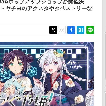
TAYAポップアップショップが開催決
りとなる日本公演を記念
葉・ヤチヨのアクスタやタペストリーな
して
反応