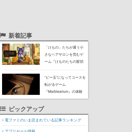
新着記事
「けもの」たちが通う小
さなヘアサロンを営むゲ
ーム『けものたちの髪切
り屋』体験版が配信開
始。悩みを持ったお客様
“ビー玉”になってコースを
と会話を交わし“本当に望
転がるゲーム
んでる髪型”を見つけ出す
『Marblearium』の体験
版がSteamで本日8月7日
より配信。Lo-Fiビートに
ピックアップ
乗って奇妙な空間を探検
電ファミのいま読まれている記事ランキング
アプリセール情報