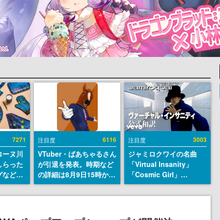
7271
6116
3003
注目度
注目度
ローヌ川
VTuber・ばあちゃるさん
ジャミロクワイの名曲
しらった
が引退を発表。時期など
「Virtual Insanity」
グなどが
の詳細は8月9日15時から
「Cosmic Girl」
時より2
の配信で説明
「Canned Heat」公式日
販売
本語字幕付きMVがいき
なり公開！「SUMMER
SONIC 2026」での9年ぶ