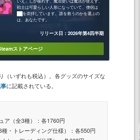
いえ」しか喋れず、魔法使いは魔法が使えず、
戦士は可愛らしい人形になっていて、僧侶は
██を崇拝しています。誰を救うのかを選ぶの
は、あなたです。
リリース日：2026年第4四半期
Steamストアページ
り（いずれも税込）。各グッズのサイズな
に記載されている。
記事
ア（全3種）：各1760円
3種・トレーディング仕様）：各550円