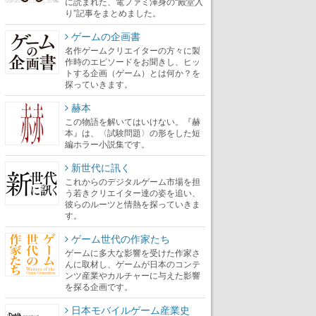
に読まれた、電ファミ渾身の“殿堂入
り”記事をまとめました。
ゲームの企画書
名作ゲームクリエイターの方々に製
作時のエピソードをお聞きし、ヒッ
トする企画（ゲーム）とは何か？を
探っていきます。
赫本
この物語を解いてはいけない。『赫
本』は、〈試験問題〉の形をした短
編ホラー小説集です。
新世代に訊く
これからのデジタルゲーム市場を担
う若きクリエイター達の姿を追い、
彼らのルーツと情熱を探っていきま
す。
ゲーム世代の作家たち
ゲームに多大な影響を受けた作家さ
んに取材し、ゲームが日本のコンテ
ンツ産業やカルチャーに与えた影響
を探る企画です。
日本モバイルゲーム産業史