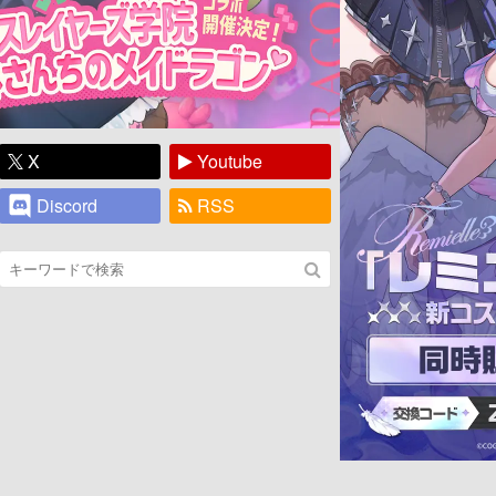
X
Youtube
Discord
RSS