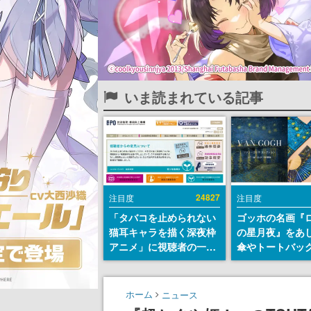
いま読まれている記事
24827
注目度
注目度
「タバコを止められない
ゴッホの名画『
猫耳キャラを描く深夜枠
の星月夜』をあ
アニメ」に視聴者の一部
傘やトートバッ
から批判意見。違法薬物
登場。8月7日21
の使用と思しき描写も含
日間限定で予約
めて、BPOが議論を交わ
ホーム
ニュース
す