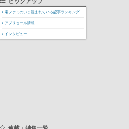
ピックアップ
装填、砲塔旋回までワン
オペでこなし、強烈な一
電ファミのいま読まれている記事ランキング
撃をブチかませるロマン
アプリセール情報
ある作品
インタビュー
連載・特集一覧