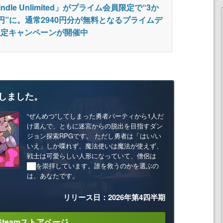
indle Unlimited」がプライム会員限定で“3か
円”に。通常2940円分が無料となるプライムデ
限定キャンペーンが開催中
しました。
“ぜんめつ”してしまった勇者パーティから1人だ
け選んで、ともに迷宮からの脱出を目指すダン
ジョン探索RPGです。 ただし勇者は「はい/い
いえ」しか喋れず、魔法使いは魔法が使えず、
戦士は可愛らしい人形になっていて、僧侶は
██を崇拝しています。誰を救うのかを選ぶの
は、あなたです。
リリース日：2026年第4四半期
Steamストアページ