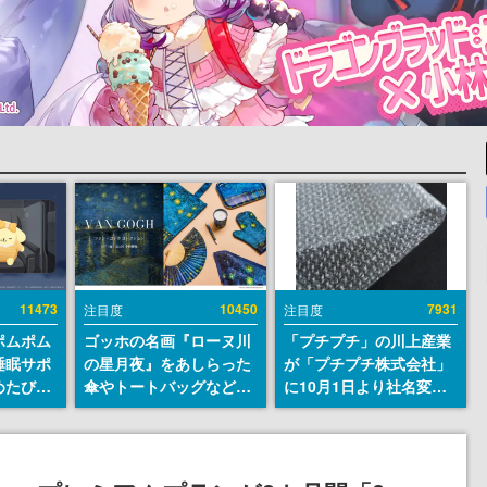
11473
10450
7931
注目度
注目度
ポムポム
ゴッホの名画『ローヌ川
「プチプチ」の川上産業
睡眠サポ
の星月夜』をあしらった
が「プチプチ株式会社」
めたび』
傘やトートバッグなどが
に10月1日より社名変更
ラごとの
登場。8月7日21時より2
へ。創業58年で初めての
しアラー
日間限定で予約販売
変更で、“プチッ”と鳴る
おなじみの緩衝材が会社
の名前に