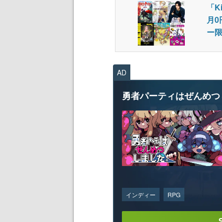
「K
月0
ー
AD
勇者パーティはぜんめつ
インディー
RPG