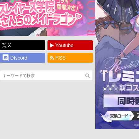
X
Youtube
Discord
RSS