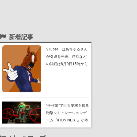
新着記事
VTuber・ばあちゃるさん
が引退を発表。時期など
の詳細は8月9日15時から
の配信で説明
“手作業”で巨大要塞を操る
砲撃シミュレーションゲ
ーム『IRON NEST』が本
日8月7日Steamにてリリ
ース。弾道計算から砲弾