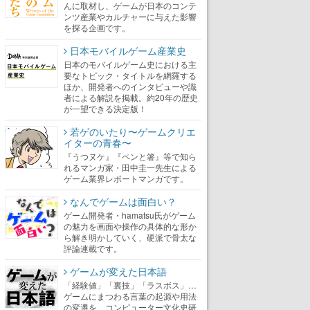
んに取材し、ゲームが日本のコンテ
ンツ産業やカルチャーに与えた影響
を探る企画です。
日本モバイルゲーム産業史
日本のモバイルゲーム史における主
要なトピック・タイトルを網羅する
ほか、開発者へのインタビューや識
者による解説を掲載。約20年の歴史
が一望できる決定版！
若ゲのいたり〜ゲームクリエ
イターの青春〜
『うつヌケ』『ペンと箸』等で知ら
れるマンガ家・田中圭一先生による
ゲーム業界レポートマンガです。
なんでゲームは面白い？
ゲーム開発者・hamatsu氏がゲーム
の魅力を画面や操作の具体的な形か
ら解き明かしていく、硬派で骨太な
評論連載です。
ゲームが変えた日本語
「経験値」「裏技」「ラスボス」…
ゲームにまつわる言葉の起源や用法
の変遷を、コンピューター文化史研