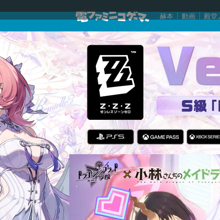
赫本
動画
殿堂