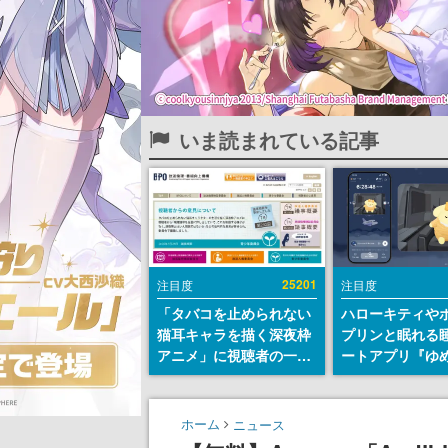
いま読まれている記事
25201
注目度
注目度
「タバコを止められない
ハローキティや
猫耳キャラを描く深夜枠
プリンと眠れる
アニメ」に視聴者の一部
ートアプリ『ゆ
から批判意見。違法薬物
が配信中。キャ
の使用と思しき描写も含
ASMRや目覚ま
めて、BPOが議論を交わ
ムも搭載
ホーム
ニュース
す