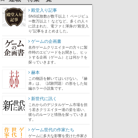
殿堂入り記事
SNS拡散数が数千以上！ ページビュ
ー数万以上！ などなど。多くの人々
に読まれた、電ファミ渾身の“殿堂入
り”記事をまとめました。
ゲームの企画書
名作ゲームクリエイターの方々に製
作時のエピソードをお聞きし、ヒッ
トする企画（ゲーム）とは何か？を
探っていきます。
赫本
この物語を解いてはいけない。『赫
本』は、〈試験問題〉の形をした短
編ホラー小説集です。
新世代に訊く
これからのデジタルゲーム市場を担
う若きクリエイター達の姿を追い、
彼らのルーツと情熱を探っていきま
す。
ゲーム世代の作家たち
ゲームに多大な影響を受けた作家さ