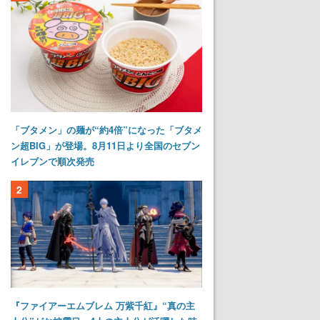
「ブタメン」の麺が“約4倍”になった「ブタメ
ン超BIG」が登場。8月11日より全国のセブン
イレブンで順次発売
2
『ファイアーエムブレム 万紫千紅』“真の主