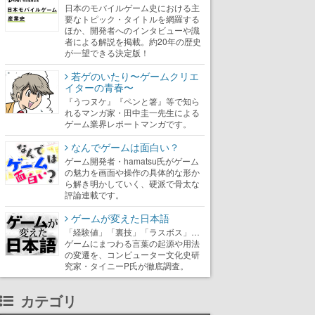
日本のモバイルゲーム史における主
要なトピック・タイトルを網羅する
ほか、開発者へのインタビューや識
者による解説を掲載。約20年の歴史
が一望できる決定版！
若ゲのいたり〜ゲームクリエ
イターの青春〜
『うつヌケ』『ペンと箸』等で知ら
れるマンガ家・田中圭一先生による
ゲーム業界レポートマンガです。
なんでゲームは面白い？
ゲーム開発者・hamatsu氏がゲーム
の魅力を画面や操作の具体的な形か
ら解き明かしていく、硬派で骨太な
評論連載です。
ゲームが変えた日本語
「経験値」「裏技」「ラスボス」…
ゲームにまつわる言葉の起源や用法
の変遷を、コンピューター文化史研
究家・タイニーP氏が徹底調査。
カテゴリ