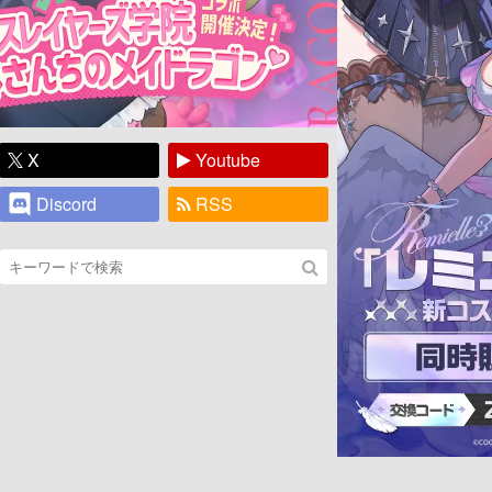
X
Youtube
Discord
RSS