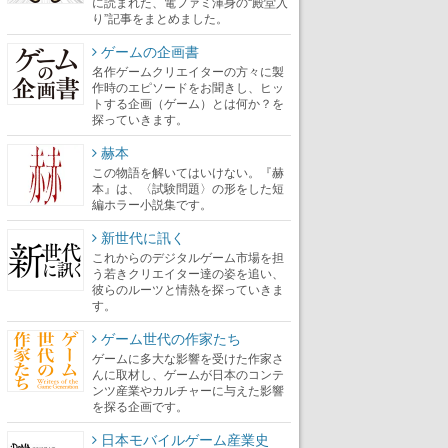
に読まれた、電ファミ渾身の“殿堂入
り”記事をまとめました。
ゲームの企画書
名作ゲームクリエイターの方々に製
作時のエピソードをお聞きし、ヒッ
トする企画（ゲーム）とは何か？を
探っていきます。
赫本
この物語を解いてはいけない。『赫
本』は、〈試験問題〉の形をした短
編ホラー小説集です。
新世代に訊く
これからのデジタルゲーム市場を担
う若きクリエイター達の姿を追い、
彼らのルーツと情熱を探っていきま
す。
ゲーム世代の作家たち
ゲームに多大な影響を受けた作家さ
んに取材し、ゲームが日本のコンテ
ンツ産業やカルチャーに与えた影響
を探る企画です。
日本モバイルゲーム産業史