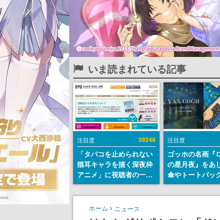
いま読まれている記事
39248
注目度
注目度
「タバコを止められない
ゴッホの名画『
猫耳キャラを描く深夜枠
の星月夜』をあ
アニメ」に視聴者の一部
傘やトートバッ
から批判意見。違法薬物
登場。8月7日21
の使用と思しき描写も含
日間限定で予約
めて、BPOが議論を交わ
ホーム
ニュース
す