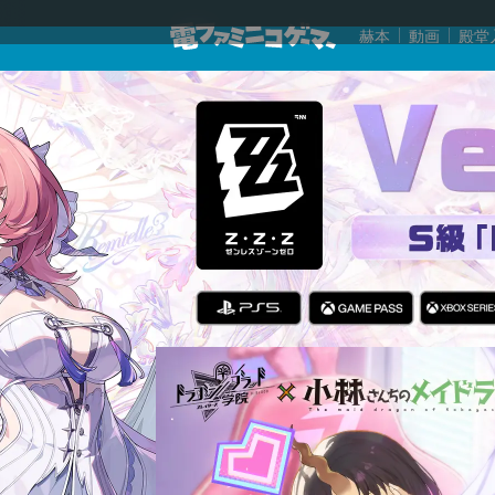
赫本
動画
殿堂