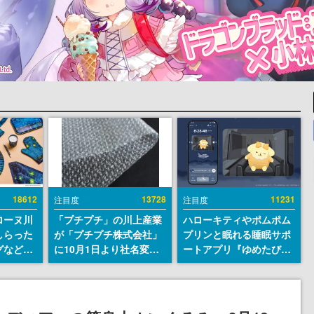
18612
13728
11231
注目度
注目度
ローヌ川
「プチプチ」の川上産業
ハローキティやポムポム
しらった
が「プチプチ株式会社」
プリンと眠れる睡眠サポ
グなどが
に10月1日より社名変更
ートアプリ『ゆめたび』
時より2
へ。創業58年で初めての
が配信中。キャラごとの
販売
変更で、“プチッ”と鳴る
ASMRや目覚ましアラー
おなじみの緩衝材が会社
ムも搭載
の名前に