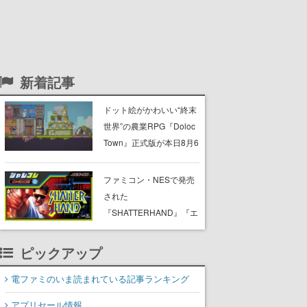
新着記事
ドット絵がかわいい“終末
世界”の農業RPG『Doloc
Town』正式版が本日8月6
日発売。荒廃した大地を
農業で少しずつ再生させ
ファミコン・NESで発売
つつ、建築・釣り・畜
された
産・冒険も楽しめる
『SHATTERHAND』『エ
スパ冒険隊 魔王の砦』
『ふしぎなブロビー ブロ
ピックアップ
バニアの危機』が
Nintendo Switchで復刻。
電ファミのいま読まれている記事ランキング
「ジャレコレ」シリーズ
アプリセール情報