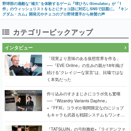
野球部の過酷な“補欠”を体験するゲーム『球ひろいSimulator』が「1
件」のウィッシュリストをもとにチェコ語に対応しSNSで話題に。『キン
グダム・カム』開発元やチェコのプロ野球選手から称賛の声
カテゴリーピックアップ
インタビュー
「現実より意味のある仮想世界を作る」
──『EVE Online』の生みの親が18年掲げ
続ける”クレイジーな宣言”は、比喩ではな
く本気だった
作り込みのすさまじさにコラボ先も驚嘆
──『Wizardry Variants Daphne』
×『FFXI』コラボが期間限定なのにジョブ
もキャラも武器も戦闘システムもワンオフ
で作り込まれた理由を両ディレクターに聞
く
『TATSUJIN』の弓削雅稔×『ライデンファ