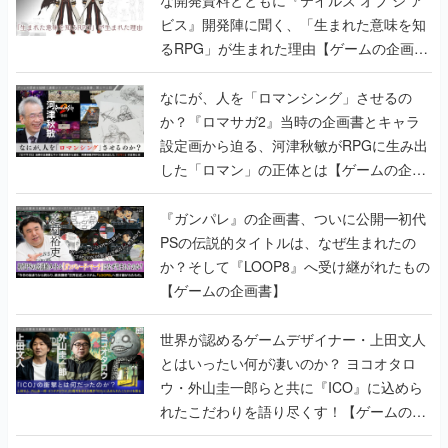
な開発資料とともに『テイルズ オブ ジ ア
ビス』開発陣に聞く、「生まれた意味を知
るRPG」が生まれた理由【ゲームの企画
書】
なにが、人を「ロマンシング」させるの
か？『ロマサガ2』当時の企画書とキャラ
設定画から迫る、河津秋敏がRPGに生み出
した「ロマン」の正体とは【ゲームの企画
書】
『ガンパレ』の企画書、ついに公開━初代
PSの伝説的タイトルは、なぜ生まれたの
か？そして『LOOP8』へ受け継がれたもの
【ゲームの企画書】
世界が認めるゲームデザイナー・上田文人
とはいったい何が凄いのか？ ヨコオタロ
ウ・外山圭一郎らと共に『ICO』に込めら
れたこだわりを語り尽くす！【ゲームの企
画書】