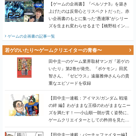
【ゲームの企画書】『ペルソナ3』を築き
上げたのは反骨心とリスペクトだった。赤
い企画書のもとに集った“愚連隊”がシリー
ズを生まれ変わらせるまで【橋野桂インタ
ビュー】
ゲームの企画書
の記事一覧
若ゲのいたり〜ゲームクリエイターの青春〜
田中圭一のゲーム業界取材マンガ『若ゲの
いたり』第2巻が発売。『ポケモン』田尻
智さん、『ゼビウス』遠藤雅伸さんらの貴
重なエピソードを収録
【田中圭一連載：アイマス/ガンダム 戦場
の絆 編】わがままな王様のわがままなニー
ズを満たす！──小山順一朗が貫く姿勢に、
ゲームクリエイターとしての矜持を見た
【若ゲのいたり最終回】
【田中圭一連載：バーチャファイター編】