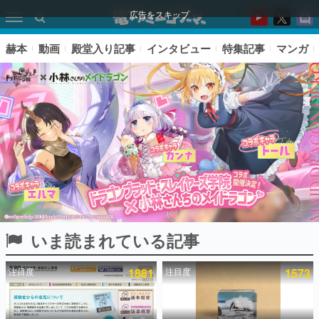
広告をスキップ
赫本
動画
殿堂入り記事
インタビュー
特集記事
マンガ
いま読まれている記事
ピックアップ
注目度
1881
注目度
1573
電ファミのいま読まれている記事ランキング
アプリセール情報