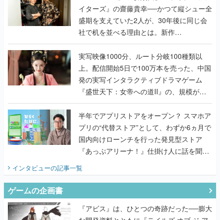
イターズ』の齋藤貴幸──かつて縦シュー全
盛期を支えていた2人が、30年後に同じ会
社で机を並べる理由とは。新作
『TATSUJIN EXTREME』で初タッグを組
んだレジェンド2人に訊く開発秘話
実写映像1000分、ルート分岐100種類以
上。配信開始5日で100万本を売った、中国
発の実写インタラクティブドラマゲーム
『盛世天下：女帝への道II』の、規模が違
うこだわりをプロデューサーに聞いた
半年でアプリストアをオープン？ スマホア
プリの“代替ストア”として、わずか6ヵ月で
国内向けローンチを行った発見型ストア
『あっぷアリーナ！』仕掛け人に話を聞い
てみた
インタビュー
の記事一覧
ゲームの企画書
『アビス』は、ひとつの奇跡だった──膨大