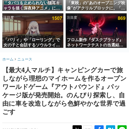
「タバコを止められない猫耳キ
「東映」の“あのオープニング映
ャラを描く深夜枠アニメ」に視
像”がアクリルブロックに。「東
インタビュー
聴者の一部から批判意見。違法
映ヒストリカル グッズコレクシ
注目度
1507
注目度
869
薬物の使用と思しき描写も含め
ョン」が8月下旬より発売
連載・特集一覧
て、BPOが議論を交わす
殿堂入り記事
SNS拡散数が数千以上！ ページビュー数万以上！ などな
「パリィ」や「ローリング」で
フロム新作『ダスクブラッド』
ど。多くの人々に読まれた、電ファミ渾身の“殿堂入り”記
女の子と会話するソウルライク
ネットワークテストの当選結果
事をまとめました。
恋愛ゲーム『小早川さんはソウ
が8月7日22時に発表。応募サイ
ルライク』無料公開。返事に失
トのマイページから確認可能、
ゲームの企画書
ホーム
ニュース
敗すると「YOU DIED」
テスト実施は8月21日～24日
名作ゲームクリエイターの方々に製作時のエピソードをお
聞きし、ヒットする企画（ゲーム）とは何か？を探ってい
【最大4人マルチ】キャンピングカーで旅
きます。
しながら理想のマイホームを作るオープン
赫本
この物語を解いてはいけない。『赫本』は、〈試験問題〉
ワールドゲーム『アウトバウンド』パッ
の形をした短編ホラー小説集です。
ケージ版が発売開始。のんびり探索し、自
由に車を改造しながら色鮮やかな世界で過
新世代に訊く
これからのデジタルゲーム市場を担う若きクリエイター達
ごす
の姿を追い、彼らのルーツと情熱を探っていきます。
ゲーム世代の作家たち
ゲームに多大な影響を受けた作家さんに取材し、ゲームが