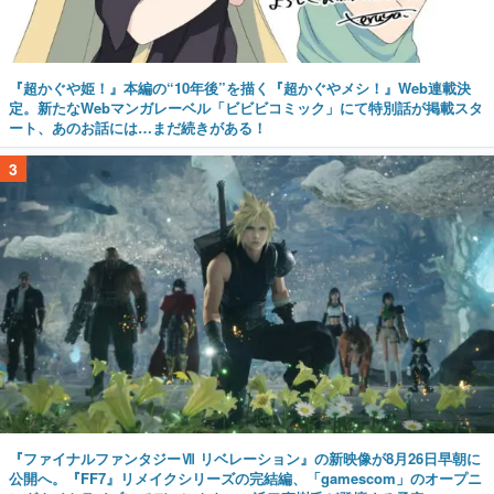
『超かぐや姫！』本編の“10年後”を描く『超かぐやメシ！』Web連載決
定。新たなWebマンガレーベル「ビビビコミック」にて特別話が掲載スタ
ート、あのお話には…まだ続きがある！
3
『ファイナルファンタジーⅦ リベレーション』の新映像が8月26日早朝に
公開へ。『FF7』リメイクシリーズの完結編、「gamescom」のオープニ