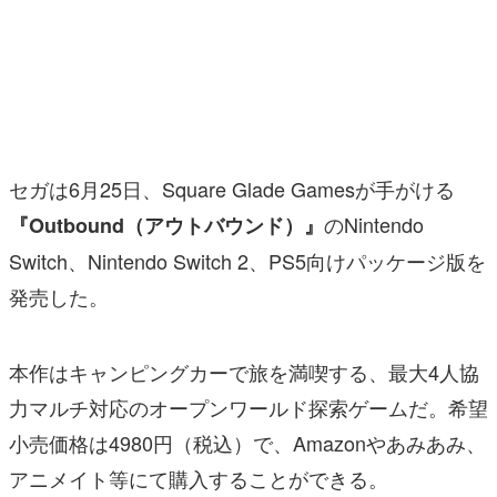
マンガ
女性向け
アプリレビュー
その他
セガは6月25日、Square Glade Gamesが手がける
のNintendo
『Outbound（アウトバウンド）』
電ファミニコゲーマーとは？
Switch、Nintendo Switch 2、PS5向けパッケージ版を
運営：株式会社マレ
発売した。
本作はキャンピングカーで旅を満喫する、最大4人協
力マルチ対応のオープンワールド探索ゲームだ。希望
小売価格は4980円（税込）で、Amazonやあみあみ、
アニメイト等にて購入することができる。