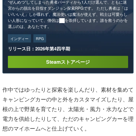
“ぜんめつ”してしまった勇者パーティから1人だけ選んで、ともに迷
宮からの脱出を目指すダンジョン探索RPGです。 ただし勇者は「は
い/いいえ」しか喋れず、魔法使いは魔法が使えず、戦士は可愛らし
い人形になっていて、僧侶は██を崇拝しています。誰を救うのかを
選ぶのは、あなたです。
インディー
RPG
リリース日：2026年第4四半期
Steamストアページ
作中ではゆったりと探索を楽しんだり、素材を集めて
キャンピングカーの中と外をカスタマイズしたり、屋
根の上で野菜を育てたり、太陽光・風力・水力などで
電力を供給したりして、ただのキャンピングカーを理
想のマイホームへと仕上げていく。