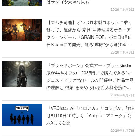
はサンゴや大きな貝も
2026年8月8日
【マルチ可能】オンボロ木製ロボットに乗り
移って、遺跡から“家具”を持ち帰るホラーア
クションゲーム『GRAIN ROT』が本日8月8
日Steamにて発売。迫る“腐敗”から逃げ延
び、持ち帰った家具で基地を再建
2026年8月8日
『ブラッドボーン』公式アートブックKindle
版が44％オフの「2035円」で購入できる“マ
ジェスティック”なセールが開催中。作品世界
の理解と“啓蒙”を深められる狩人様必携の一
冊
2026年8月7日
『VRChat』が『ヒロアカ』とコラボか。詳細
は8月10日10時より「Anique | アニーク」公
式Xにて公開
2026年8月7日