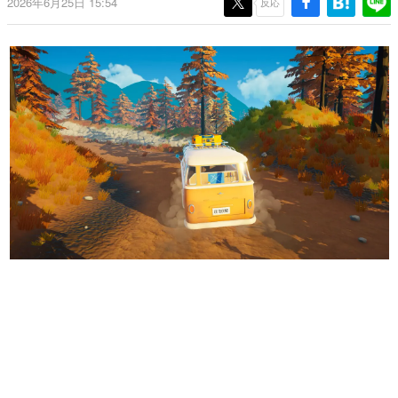
2026年6月25日 15:54
反応
日本のコンテンツ産業やカルチャーに与えた影響を探る企
画です。
日本モバイルゲーム産業史
日本のモバイルゲーム史における主要なトピック・タイト
ルを網羅するほか、開発者へのインタビューや識者による
解説を掲載。約20年の歴史が一望できる決定版！
若ゲのいたり〜ゲームクリエイターの青春〜
『うつヌケ』『ペンと箸』等で知られるマンガ家・田中圭
一先生によるゲーム業界レポートマンガです。
なんでゲームは面白い？
ゲーム開発者・hamatsu氏がゲームの魅力を画面や操作の
具体的な形から解き明かしていく、硬派で骨太な評論連載
です。
ゲームが変えた日本語
「経験値」「裏技」「ラスボス」… ゲームにまつわる言葉
の起源や用法の変遷を、コンピューター文化史研究家・タ
イニーP氏が徹底調査。
カテゴリ
特集記事