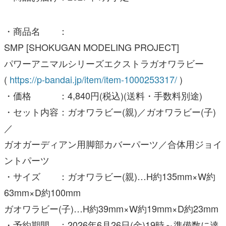
SMP [SHOKUGAN MODELING PROJECT]
パワーアニマルシリーズエクストラガオワラビー
(
https://p-bandai.jp/item/item-1000253317/
)
・価格 ：4,840円(税込)(送料・手数料別途)
・セット内容：ガオワラビー(親)／ガオワラビー(子)
／
ガオガーディアン用脚部カバーパーツ／合体用ジョイ
ントパーツ
・サイズ ：ガオワラビー(親)…H約135mm×W約
63mm×D約100mm
ガオワラビー(子)…H約39mm×W約19mm×D約23mm
・予約期間 ：2026年6月26日(金)19時～準備数に達
し次第終了
・商品お届け：2027年2月予定