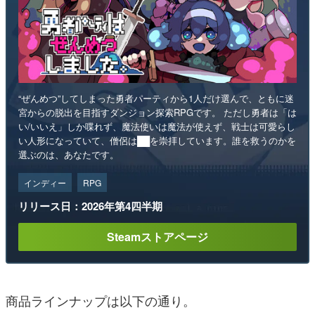
“ぜんめつ”してしまった勇者パーティから1人だけ選んで、ともに迷
宮からの脱出を目指すダンジョン探索RPGです。 ただし勇者は「は
い/いいえ」しか喋れず、魔法使いは魔法が使えず、戦士は可愛らし
い人形になっていて、僧侶は██を崇拝しています。誰を救うのかを
選ぶのは、あなたです。
インディー
RPG
リリース日：2026年第4四半期
Steamストアページ
商品ラインナップは以下の通り。
・SMP [SHOKUGAN MODELING PROJECT] パワ