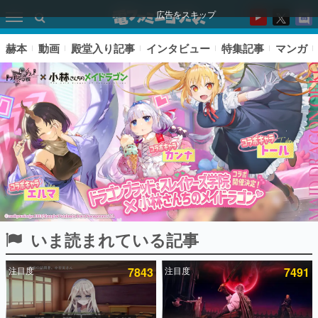
広告をスキップ
赫本
動画
殿堂入り記事
インタビュー
特集記事
マンガ
いま読まれている記事
ピックアップ
注目度
7843
注目度
7491
電ファミのいま読まれている記事ランキング
アプリセール情報