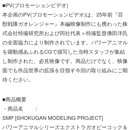
獣戦隊ガオレンジャー』本編映像制作にも携わった株
式会社特撮研究所および同社代表＝特撮監督佛田洋氏
の全面協力により制作されています。パワーアニマル
を躍動感あふれるCGで描写した当時スタッフが集結
し制作された、必見映像です。商品だけでなく、映像
面でも作品世界の拡張を目指す今回の取り組みにご期
待ください。
■商品概要
・商品名 ：
SMP [SHOKUGAN MODELING PROJECT]
パワーアニマルシリーズエクストラガオピーコック＆
ガオコブラ
(
https://p-bandai.jp/item/item-1000253312/
)