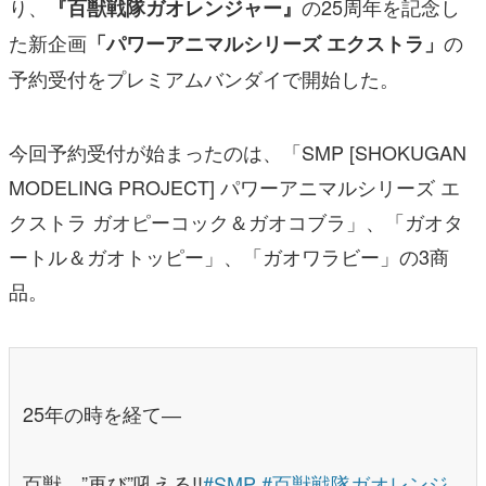
マンガ
今回予約受付が始まったのは、「SMP [SHOKUGAN
女性向け
MODELING PROJECT] パワーアニマルシリーズ エ
アプリレビュー
クストラ ガオピーコック＆ガオコブラ」、「ガオタ
その他
ートル＆ガオトッピー」、「ガオワラビー」の3商
品。
電ファミニコゲーマーとは？
運営：株式会社マレ
25年の時を経て―
百獣、”再び”吼える!!
#SMP
#百獣戦隊ガオレンジ
ャー
#パワーアニマルシリーズエクストラ
始
動！！