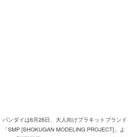
日本のコンテンツ産業やカルチャーに与えた影響を探る企
画です。
日本モバイルゲーム産業史
日本のモバイルゲーム史における主要なトピック・タイト
ルを網羅するほか、開発者へのインタビューや識者による
解説を掲載。約20年の歴史が一望できる決定版！
若ゲのいたり〜ゲームクリエイターの青春〜
『うつヌケ』『ペンと箸』等で知られるマンガ家・田中圭
一先生によるゲーム業界レポートマンガです。
なんでゲームは面白い？
ゲーム開発者・hamatsu氏がゲームの魅力を画面や操作の
具体的な形から解き明かしていく、硬派で骨太な評論連載
です。
ゲームが変えた日本語
バンダイは6月26日、大人向けプラキットブランド
「経験値」「裏技」「ラスボス」… ゲームにまつわる言葉
の起源や用法の変遷を、コンピューター文化史研究家・タ
「SMP [SHOKUGAN MODELING PROJECT]」よ
イニーP氏が徹底調査。
り、
の25周年を記念し
『百獣戦隊ガオレンジャー』
カテゴリ
た新企画
の
「パワーアニマルシリーズ エクストラ」
予約受付をプレミアムバンダイで開始した。
特集記事