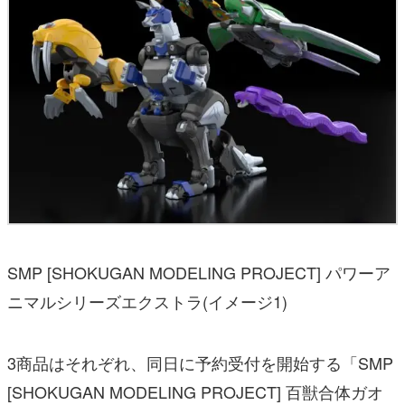
SMP [SHOKUGAN MODELING PROJECT] パワーア
ニマルシリーズエクストラ(イメージ1)
3商品はそれぞれ、同日に予約受付を開始する「SMP
[SHOKUGAN MODELING PROJECT] 百獣合体ガオ
キング【再販：2026年11月発送】」(7,590円税込／
送料・手数料別途)、「SMP [SHOKUGAN