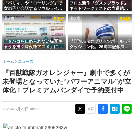
「パリィ」や「ローリング」で
フロム新作『ダスクブラッド』
女の子と会話するソウルライク
ネットワークテストの当選結果
インタビュー
恋愛ゲーム『小早川さんはソウ
が8月7日22時に発表。応募サイ
注目度
5093
注目度
5016
ルライク』無料公開。返事に失
トのマイページから確認可能、
連載・特集一覧
敗すると「YOU DIED」
テスト実施は8月21日～24日
殿堂入り記事
SNS拡散数が数千以上！ ページビュー数万以上！ などな
「タバコを止められない猫耳キ
『FF10』の“ブリッツボール”が
ど。多くの人々に読まれた、電ファミ渾身の“殿堂入り”記
ャラを描く深夜枠アニメ」に視
クッション化。25周年記念展
事をまとめました。
聴者の一部から批判意見。違法
「FINAL FANTASY X
薬物の使用と思しき描写も含め
MUSEUM-幻光の記憶-」のグッ
ゲームの企画書
ホーム
ニュース
て、BPOが議論を交わす
ズ情報が一部公開
名作ゲームクリエイターの方々に製作時のエピソードをお
聞きし、ヒットする企画（ゲーム）とは何か？を探ってい
『百獣戦隊ガオレンジャー』劇中で多くが
きます。
未登場となっていた“パワーアニマル”が立
赫本
この物語を解いてはいけない。『赫本』は、〈試験問題〉
体化！プレミアムバンダイで予約受付中
の形をした短編ホラー小説集です。
新世代に訊く
2026年6月27日 00:30
反応
これからのデジタルゲーム市場を担う若きクリエイター達
の姿を追い、彼らのルーツと情熱を探っていきます。
ゲーム世代の作家たち
ゲームに多大な影響を受けた作家さんに取材し、ゲームが