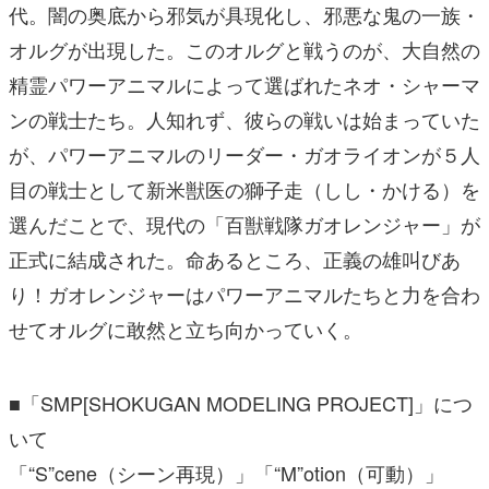
精霊パワーアニマルによって選ばれたネオ・シャーマ
ンの戦士たち。人知れず、彼らの戦いは始まっていた
が、パワーアニマルのリーダー・ガオライオンが５人
目の戦士として新米獣医の獅子走（しし・かける）を
選んだことで、現代の「百獣戦隊ガオレンジャー」が
正式に結成された。命あるところ、正義の雄叫びあ
り！ガオレンジャーはパワーアニマルたちと力を合わ
せてオルグに敢然と立ち向かっていく。
■「SMP[SHOKUGAN MODELING PROJECT]」につ
いて
「“S”cene（シーン再現）」「“M”otion（可動）」
「“P”roportion（造形）」を徹底追及した大人向けプ
ラキットブランド「SMP [SHOKUGAN MODELING