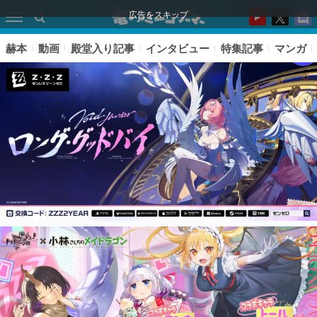
広告をスキップ
赫本
動画
殿堂入り記事
インタビュー
特集記事
マンガ
ピックアップ
電ファミのいま読まれている記事ランキング
アプリセール情報