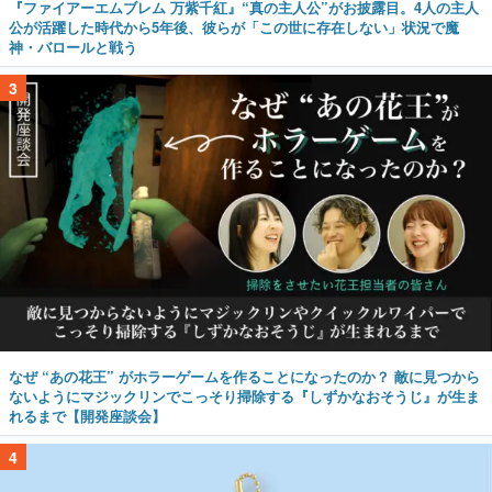
『ファイアーエムブレム 万紫千紅』“真の主人公”がお披露目。4人の主人
公が活躍した時代から5年後、彼らが「この世に存在しない」状況で魔
神・バロールと戦う
3
なぜ “あの花王” がホラーゲームを作ることになったのか？ 敵に見つから
ないようにマジックリンでこっそり掃除する『しずかなおそうじ』が生ま
れるまで【開発座談会】
4