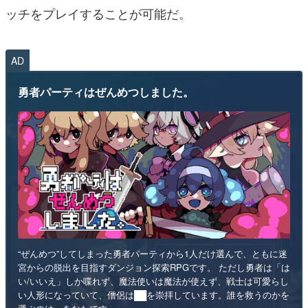
ッチをプレイすることが可能だ。
AD
勇者パーティはぜんめつしました。
“ぜんめつ”してしまった勇者パーティから1人だけ選んで、ともに迷
宮からの脱出を目指すダンジョン探索RPGです。 ただし勇者は「は
い/いいえ」しか喋れず、魔法使いは魔法が使えず、戦士は可愛らし
い人形になっていて、僧侶は██を崇拝しています。誰を救うのかを