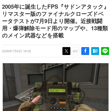
式リリースを記念したキャンペ
日本のコンテンツ産業やカルチャーに与えた影響を探る企
2005年に誕生したFPS『サドンアタック』
ーン
画です。
リマスター版のファイナルクローズドベ
日本モバイルゲーム産業史
ータテストが7月9日より開催。近接戦闘
日本のモバイルゲーム史における主要なトピック・タイト
ルを網羅するほか、開発者へのインタビューや識者による
用・爆弾解除モード用のマップや、13種類
解説を掲載。約20年の歴史が一望できる決定版！
のメイン武器などを搭載
若ゲのいたり〜ゲームクリエイターの青春〜
『うつヌケ』『ペンと箸』等で知られるマンガ家・田中圭
一先生によるゲーム業界レポートマンガです。
2026年7月6日 18:02
反応
なんでゲームは面白い？
ゲーム開発者・hamatsu氏がゲームの魅力を画面や操作の
具体的な形から解き明かしていく、硬派で骨太な評論連載
です。
ゲームが変えた日本語
「経験値」「裏技」「ラスボス」… ゲームにまつわる言葉
の起源や用法の変遷を、コンピューター文化史研究家・タ
イニーP氏が徹底調査。
カテゴリ
特集記事