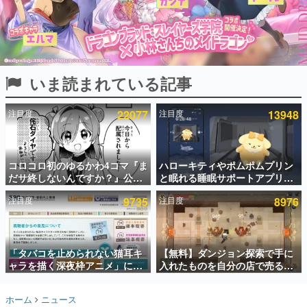
インタビュー
連載・特集一覧
殿堂入り記事
いま読まれている記事
SNS拡散数が数千以上！ ページビュー数万以上！ などな
ど。多くの人々に読まれた、電ファミ渾身の“殿堂入り”記
事をまとめました。
注目度
22077
注目度
13948
ゲームの企画書
名作ゲームクリエイターの方々に製作時のエピソードをお
聞きし、ヒットする企画（ゲーム）とは何か？を探ってい
コロコロ初のゆるかわ4コマ『ま
ハローキティやポムポムプリン
きます。
だサ終しないんですか？』公開
と眠れる睡眠サポートアプリ
赫本
スタート。主人公は新入社員の
『ゆめたび』が配信中。キャラ
この物語を解いてはいけない。『赫本』は、〈試験問題〉
注目度
9735
注目度
8976
侘石ダイヤ、ゲーム会社を舞台
ごとのASMRや目覚ましアラー
の形をした短編ホラー小説集です。
にトラブルへ対応する社員たち
ムも搭載
を描く
新世代に訊く
「タバコを止められない猫耳キ
【無料】ダンジョン探索で手に
これからのデジタルゲーム市場を担う若きクリエイター達
の姿を追い、彼らのルーツと情熱を探っていきます。
ャラを描く深夜枠アニメ」に視
入れたものを自分の店で売るゲ
聴者の一部から批判意見。違法
ーム『Moonlighter』がSteam
薬物の使用と思わしき描写も含
にて無料配布中！続編
ゲーム世代の作家たち
ホーム
ニュース
めて、BPOが議論を交わす
『Moonlighter 2』の9月2日正
ゲームに多大な影響を受けた作家さんに取材し、ゲームが