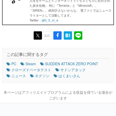
人生をゲームとインターネットでぐちゃぐちゃに狂わされ
た炭水化物。 特に『Terraria』と『Minecraft』、
『SIREN』。絶対許さないからな。 電ファミではニュース
ライターとして活動してます。
Twitter：
@0_5_m_e
反応
この記事に関するタグ
PC
Steam
SUDDEN ATTACK ZERO POINT
クローズドベータテスト
サドンアタック
ニュース
ネクソン
はくまいさん
本ページはアフィリエイトプログラムによる収益を得ている場合が
ございます