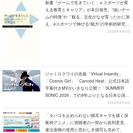
新書『ゲームで生きていく：ｅスポーツが変
える教育とキャリア』が本日発売。“強いチー
ムの特徴”や「観る」文化がなぜ育ったかに加
え、eスポーツで伸びる“能力”の学術的研究も
語られる
2026年8月6日
ジャミロクワイの名曲「Virtual Insanity」
「Cosmic Girl」「Canned Heat」公式日本語
字幕付きMVがいきなり公開！「SUMMER
SONIC 2026」での9年ぶりとなる日本公演を
記念して
2026年8月6日
「タバコを止められない猫耳キャラを描く深
夜枠アニメ」に視聴者の一部から批判意見。
違法薬物の使用と思わしき描写も含めて、