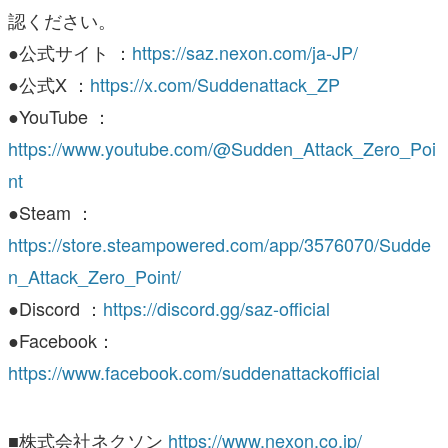
認ください。
●公式サイト ：
https://saz.nexon.com/ja-JP/
●公式X ：
https://x.com/Suddenattack_ZP
●YouTube ：
https://www.youtube.com/@Sudden_Attack_Zero_Poi
nt
●Steam ：
https://store.steampowered.com/app/3576070/Sudde
n_Attack_Zero_Point/
●Discord ：
https://discord.gg/saz-official
●Facebook：
https://www.facebook.com/suddenattackofficial
■株式会社ネクソン
https://www.nexon.co.jp/