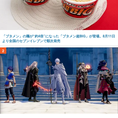
「ブタメン」の麺が“約4倍”になった「ブタメン超BIG」が登場。8月11日
より全国のセブンイレブンで順次発売
2