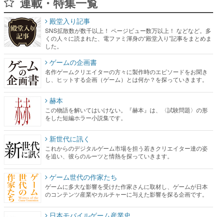
連載・特集一覧
殿堂入り記事
SNS拡散数が数千以上！ ページビュー数万以上！ などなど。多
くの人々に読まれた、電ファミ渾身の“殿堂入り”記事をまとめま
した。
ゲームの企画書
名作ゲームクリエイターの方々に製作時のエピソードをお聞き
し、ヒットする企画（ゲーム）とは何か？を探っていきます。
赫本
この物語を解いてはいけない。『赫本』は、〈試験問題〉の形
をした短編ホラー小説集です。
新世代に訊く
これからのデジタルゲーム市場を担う若きクリエイター達の姿
を追い、彼らのルーツと情熱を探っていきます。
ゲーム世代の作家たち
ゲームに多大な影響を受けた作家さんに取材し、ゲームが日本
のコンテンツ産業やカルチャーに与えた影響を探る企画です。
日本モバイルゲーム産業史