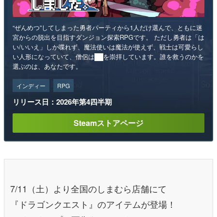
“ぜんめつ”してしまった勇者パーティから1人だけ選んで、ともに迷
宮からの脱出を目指すダンジョン探索RPGです。 ただし勇者は「は
い/いいえ」しか喋れず、魔法使いは魔法が使えず、戦士は可愛らし
い人形になっていて、僧侶は██を崇拝しています。誰を救うのかを
選ぶのは、あなたです。
インディー
RPG
リリース日：2026年第4四半期
Steamストアページ
7/11（土）より全国のしまむら店舗にて
『ドラゴンクエスト』のアイテムが登場！