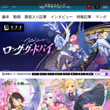
広告をスキップ
赫本
動画
殿堂入り記事
インタビュー
特集記事
マンガ
ピックアップ
電ファミのいま読まれている記事ランキング
アプリセール情報