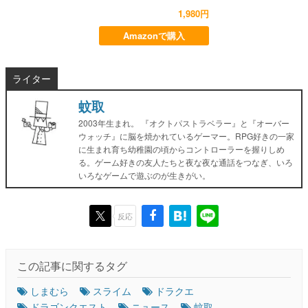
1,980円
Amazonで購入
ライター
蚊取
2003年生まれ。 『オクトパストラベラー』と『オーバー
ウォッチ』に脳を焼かれているゲーマー。RPG好きの一家
に生まれ育ち幼稚園の頃からコントローラーを握りしめ
る。ゲーム好きの友人たちと夜な夜な通話をつなぎ、いろ
いろなゲームで遊ぶのが生きがい。
反応
この記事に関するタグ
しまむら
スライム
ドラクエ
ドラゴンクエスト
ニュース
蚊取