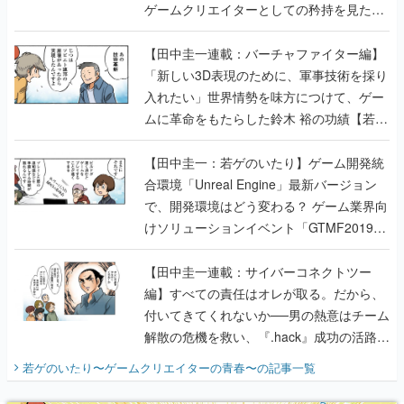
ゲームクリエイターとしての矜持を見た
【若ゲのいたり最終回】
【田中圭一連載：バーチャファイター編】
「新しい3D表現のために、軍事技術を採り
入れたい」世界情勢を味方につけて、ゲー
ムに革命をもたらした鈴木 裕の功績【若ゲ
のいたり】
【田中圭一：若ゲのいたり】ゲーム開発統
合環境「Unreal Engine」最新バージョン
で、開発環境はどう変わる？ ゲーム業界向
けソリューションイベント「GTMF2019」
に行って、より理解を深めよう【PR】
【田中圭一連載：サイバーコネクトツー
編】すべての責任はオレが取る。だから、
付いてきてくれないか──男の熱意はチーム
解散の危機を救い、『.hack』成功の活路を
開く。業界の快男児・松山 洋に流れる血は
若ゲのいたり〜ゲームクリエイターの青春〜
の記事一覧
『少年ジャンプ』色だった【若ゲのいた
り】