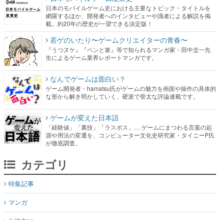
日本のモバイルゲーム史における主要なトピック・タイトルを
網羅するほか、開発者へのインタビューや識者による解説を掲
載。約20年の歴史が一望できる決定版！
若ゲのいたり〜ゲームクリエイターの青春〜
『うつヌケ』『ペンと箸』等で知られるマンガ家・田中圭一先
生によるゲーム業界レポートマンガです。
なんでゲームは面白い？
ゲーム開発者・hamatsu氏がゲームの魅力を画面や操作の具体的
な形から解き明かしていく、硬派で骨太な評論連載です。
ゲームが変えた日本語
「経験値」「裏技」「ラスボス」… ゲームにまつわる言葉の起
源や用法の変遷を、コンピューター文化史研究家・タイニーP氏
が徹底調査。
カテゴリ
特集記事
マンガ