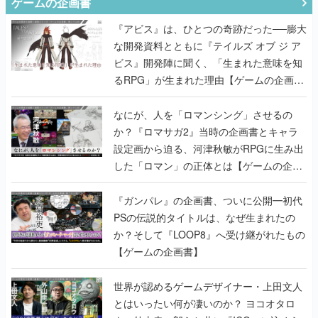
ゲームの企画書
『アビス』は、ひとつの奇跡だった──膨大
な開発資料とともに『テイルズ オブ ジ ア
ビス』開発陣に聞く、「生まれた意味を知
るRPG」が生まれた理由【ゲームの企画
書】
なにが、人を「ロマンシング」させるの
か？『ロマサガ2』当時の企画書とキャラ
設定画から迫る、河津秋敏がRPGに生み出
した「ロマン」の正体とは【ゲームの企画
書】
『ガンパレ』の企画書、ついに公開━初代
PSの伝説的タイトルは、なぜ生まれたの
か？そして『LOOP8』へ受け継がれたもの
【ゲームの企画書】
世界が認めるゲームデザイナー・上田文人
とはいったい何が凄いのか？ ヨコオタロ