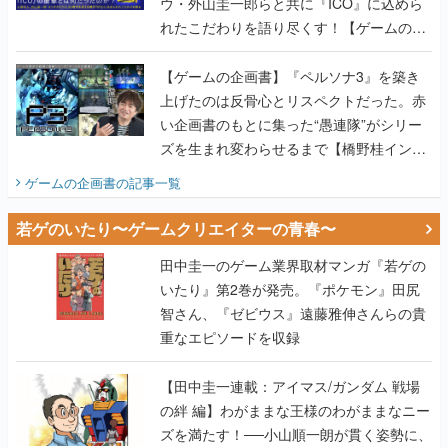
ウ・外山圭一郎らと共に『ICO』に込めら
れたこだわりを語り尽くす！【ゲームの企
画書】
【ゲームの企画書】『ペルソナ3』を築き
上げたのは反骨心とリスペクトだった。赤
い企画書のもとに集った“愚連隊”がシリー
ズを生まれ変わらせるまで【橋野桂インタ
ビュー】
ゲームの企画書
の記事一覧
若ゲのいたり〜ゲームクリエイターの青春〜
田中圭一のゲーム業界取材マンガ『若ゲの
いたり』第2巻が発売。『ポケモン』田尻
智さん、『ゼビウス』遠藤雅伸さんらの貴
重なエピソードを収録
【田中圭一連載：アイマス/ガンダム 戦場
の絆 編】わがままな王様のわがままなニー
ズを満たす！──小山順一朗が貫く姿勢に、