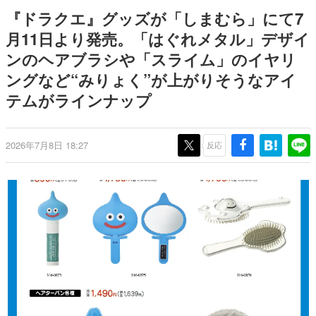
どが全品受注生産で登場、過去
日本のコンテンツ産業やカルチャーに与えた影響を探る企
『ドラクエ』グッズが「しまむら」にて7
に発売したグッズの再販も
画です。
月11日より発売。「はぐれメタル」デザイ
日本モバイルゲーム産業史
ンのヘアブラシや「スライム」のイヤリ
日本のモバイルゲーム史における主要なトピック・タイト
ルを網羅するほか、開発者へのインタビューや識者による
ングなど“みりょく”が上がりそうなアイ
解説を掲載。約20年の歴史が一望できる決定版！
テムがラインナップ
若ゲのいたり〜ゲームクリエイターの青春〜
『うつヌケ』『ペンと箸』等で知られるマンガ家・田中圭
一先生によるゲーム業界レポートマンガです。
2026年7月8日 18:27
反応
なんでゲームは面白い？
ゲーム開発者・hamatsu氏がゲームの魅力を画面や操作の
具体的な形から解き明かしていく、硬派で骨太な評論連載
です。
ゲームが変えた日本語
「経験値」「裏技」「ラスボス」… ゲームにまつわる言葉
の起源や用法の変遷を、コンピューター文化史研究家・タ
イニーP氏が徹底調査。
カテゴリ
特集記事