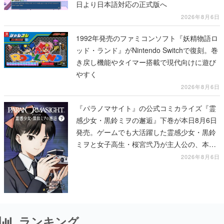
日より日本語対応の正式版へ
2026年8月6日
1992年発売のファミコンソフト『妖精物語ロ
ッド・ランド』がNintendo Switchで復刻。巻
き戻し機能やタイマー搭載で現代向けに遊び
やすく
2026年8月6日
『パラノマサイト』の公式コミカライズ『霊
感少女・黒鈴ミヲの邂逅』下巻が本日8月6日
発売。ゲームでも大活躍した霊感少女・黒鈴
ミヲと女子高生・桜宮弐乃が主人公の、本編
より少し後の物語
2026年8月6日
ランキング