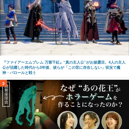
『ファイアーエムブレム 万紫千紅』“真の主人公”がお披露目。4人の主人
公が活躍した時代から5年後、彼らが「この世に存在しない」状況で魔
神・バロールと戦う
3