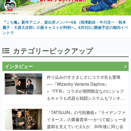
『こち亀』新作アニメ、派出所メンバー4名（両津勘吉・中川圭一・秋本
麗子・大原大次郎）の新キャストが判明へ。9月5日に開催予定の都内イベ
ントで
カテゴリーピックアップ
インタビュー
作り込みのすさまじさにコラボ先も驚嘆
──『Wizardry Variants Daphne』
×『FFXI』コラボが期間限定なのにジョブ
もキャラも武器も戦闘システムもワンオフ
で作り込まれた理由を両ディレクターに聞
く
『TATSUJIN』の弓削雅稔×『ライデンファ
イターズ』の齋藤貴幸──かつて縦シュー全
盛期を支えていた2人が、30年後に同じ会