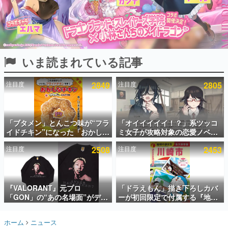
インタビュー
連載・特集一覧
殿堂入り記事
いま読まれている記事
SNS拡散数が数千以上！ ページビュー数万以上！ などな
ど。多くの人々に読まれた、電ファミ渾身の“殿堂入り”記
事をまとめました。
注目度
2849
注目度
2805
ゲームの企画書
名作ゲームクリエイターの方々に製作時のエピソードをお
聞きし、ヒットする企画（ゲーム）とは何か？を探ってい
「ブタメン」とんこつ味が“フラ
「オイイイイイ！？」系ツッコ
きます。
イドチキン”になった「おかしな
ミ女子が攻略対象の恋愛ノベル
赫本
チキン」が登場。8月11日より
ゲーム『美術部カノジョ』
この物語を解いてはいけない。『赫本』は、〈試験問題〉
注目度
2508
注目度
2453
全国のセブンイレブンで順次発
Steamストアページが公開。
の形をした短編ホラー小説集です。
売、 「ブタメンくん」がデザイ
「お前らーそろそろ自重しろ
ンされた専用袋が先着でついて
ー？＾＾」暗黒微笑の夢女子
くるキャンペーンも実施
や、萌え声不思議ちゃん女子と
新世代に訊く
青春を謳歌
『VALORANT』元プロ
「ドラえもん」描き下ろしカバ
これからのデジタルゲーム市場を担う若きクリエイター達
の姿を追い、彼らのルーツと情熱を探っていきます。
「GON」の“あの名場面”がデザ
ーが初回限定で付属する『地球
インされた新作グッズが本日8月
の歩き方 川崎市』が8月6日に発
5日より期間限定で発売。Tシャ
売。全400ページの大ボリュー
ゲーム世代の作家たち
ホーム
ニュース
ツやコインケース、アクキーな
ム
ゲームに多大な影響を受けた作家さんに取材し、ゲームが