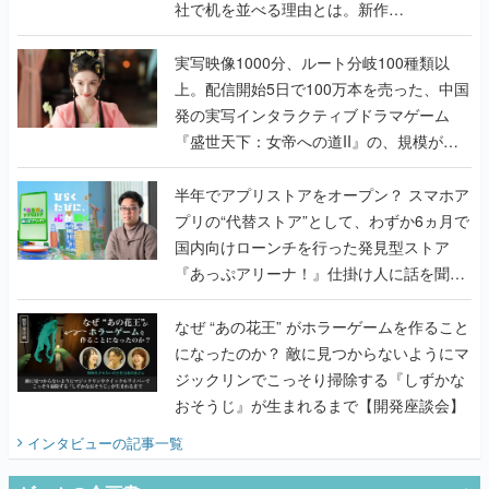
社で机を並べる理由とは。新作
『TATSUJIN EXTREME』で初タッグを組
んだレジェンド2人に訊く開発秘話
実写映像1000分、ルート分岐100種類以
上。配信開始5日で100万本を売った、中国
発の実写インタラクティブドラマゲーム
『盛世天下：女帝への道II』の、規模が違
うこだわりをプロデューサーに聞いた
半年でアプリストアをオープン？ スマホア
プリの“代替ストア”として、わずか6ヵ月で
国内向けローンチを行った発見型ストア
『あっぷアリーナ！』仕掛け人に話を聞い
てみた
なぜ “あの花王” がホラーゲームを作ること
になったのか？ 敵に見つからないようにマ
ジックリンでこっそり掃除する『しずかな
おそうじ』が生まれるまで【開発座談会】
インタビュー
の記事一覧