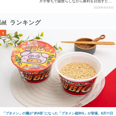
片手撃ちで蹴散らしながら勝利を目指すピク
セルアート調のローグライク
2026年8月6日
ランキング
1
「ブタメン」の麺が“約4倍”になった「ブタメン超BIG」が登場。8月11日