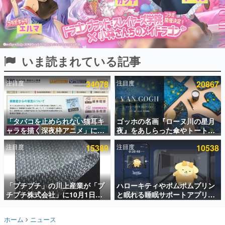
インタビュー
連載・特集一覧
殿堂入り記事
いま読まれている記事
SNS拡散数が数千以上！ ページビュー数万以上！ などな
ど。多くの人々に読まれた、電ファミ渾身の“殿堂入り”記
事をまとめました。
注目度
34078
注目度
20867
ゲームの企画書
名作ゲームクリエイターの方々に製作時のエピソードをお
聞きし、ヒットする企画（ゲーム）とは何か？を探ってい
「タバコを止められない猫耳キ
ゴッホの名画『ローヌ川の星月
きます。
ャラを描く深夜枠アニメ」に視
夜』をあしらった傘やトートバ
赫本
聴者の一部から批判意見。違法
ッグなどが登場。8月7日21時よ
この物語を解いてはいけない。『赫本』は、〈試験問題〉
注目度
15389
注目度
10538
薬物の使用と思わしき描写も含
り2日間限定で予約販売
の形をした短編ホラー小説集です。
めて、BPOが議論を交わす
新世代に訊く
「プチプチ」の川上産業が「プ
ハローキティやポムポムプリン
これからのデジタルゲーム市場を担う若きクリエイター達
の姿を追い、彼らのルーツと情熱を探っていきます。
チプチ株式会社」に10月1日よ
と眠れる睡眠サポートアプリ
り社名変更へ。創業58年で初め
『ゆめたび』が配信中。キャラ
ての変更で、“プチッ”と鳴るお
ごとのASMRや目覚ましアラー
ゲーム世代の作家たち
ホーム
ニュース
なじみの緩衝材が会社の名前に
ムも搭載
ゲームに多大な影響を受けた作家さんに取材し、ゲームが