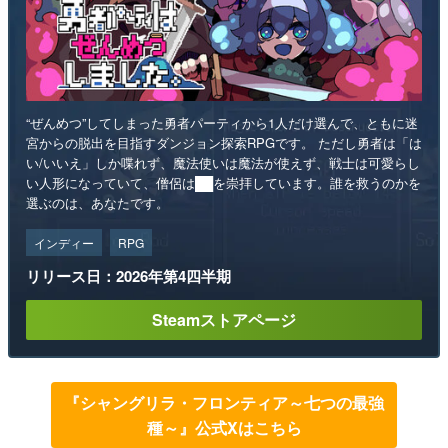
“ぜんめつ”してしまった勇者パーティから1人だけ選んで、ともに迷
宮からの脱出を目指すダンジョン探索RPGです。 ただし勇者は「は
い/いいえ」しか喋れず、魔法使いは魔法が使えず、戦士は可愛らし
い人形になっていて、僧侶は██を崇拝しています。誰を救うのかを
選ぶのは、あなたです。
インディー
RPG
リリース日：2026年第4四半期
Steamストアページ
『シャングリラ・フロンティア～七つの最強
種～』公式Xはこちら