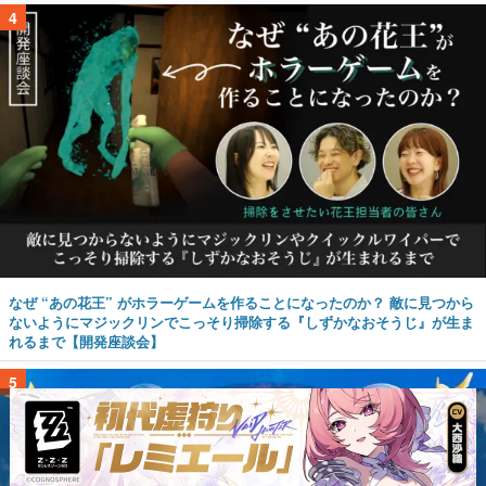
4
なぜ “あの花王” がホラーゲームを作ることになったのか？ 敵に見つから
ないようにマジックリンでこっそり掃除する『しずかなおそうじ』が生ま
れるまで【開発座談会】
5