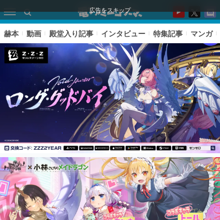
広告をスキップ
赫本
動画
殿堂入り記事
インタビュー
特集記事
マンガ
ピックアップ
電ファミのいま読まれている記事ランキング
アプリセール情報