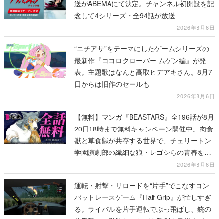
送がABEMAにて決定。チャンネル初開設を記
念して4シリーズ・全94話が放送
2026年8月6日
“ニチアサ”をテーマにしたゲームシリーズの
最新作『ココロクローバー ムゲン編』が発
表。主題歌はなんと高取ヒデアキさん。8月7
日からは旧作のセールも
2026年8月6日
【無料】マンガ『BEASTARS』全196話が8月
20日18時まで無料キャンペーン開催中。肉食
獣と草食獣が共存する世界で、チェリートン
学園演劇部の繊細な狼・レゴシらの青春を描
く動物群像劇
2026年8月6日
運転・射撃・リロードを“片手”でこなすコン
バットレースゲーム『Half Grip』が忙しすぎ
る。ライバルを片手運転でぶっ飛ばし、銃の