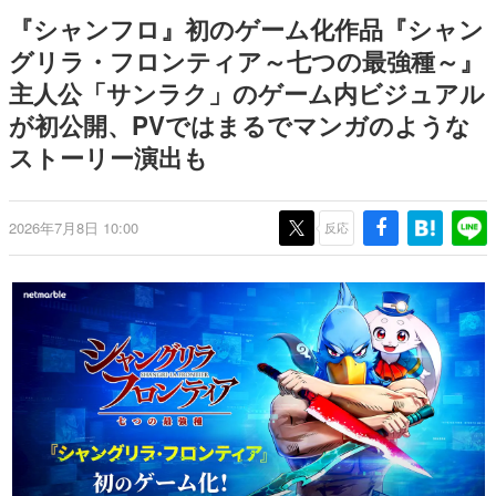
日本のコンテンツ産業やカルチャーに与えた影響を探る企
『シャンフロ』初のゲーム化作品『シャン
画です。
グリラ・フロンティア～七つの最強種～』
日本モバイルゲーム産業史
主人公「サンラク」のゲーム内ビジュアル
日本のモバイルゲーム史における主要なトピック・タイト
ルを網羅するほか、開発者へのインタビューや識者による
が初公開、PVではまるでマンガのような
解説を掲載。約20年の歴史が一望できる決定版！
ストーリー演出も
若ゲのいたり〜ゲームクリエイターの青春〜
『うつヌケ』『ペンと箸』等で知られるマンガ家・田中圭
一先生によるゲーム業界レポートマンガです。
2026年7月8日 10:00
反応
なんでゲームは面白い？
ゲーム開発者・hamatsu氏がゲームの魅力を画面や操作の
具体的な形から解き明かしていく、硬派で骨太な評論連載
です。
ゲームが変えた日本語
「経験値」「裏技」「ラスボス」… ゲームにまつわる言葉
の起源や用法の変遷を、コンピューター文化史研究家・タ
イニーP氏が徹底調査。
カテゴリ
特集記事