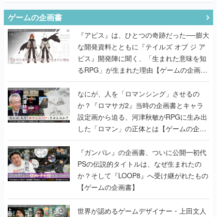
ゲームの企画書
『アビス』は、ひとつの奇跡だった──膨大
な開発資料とともに『テイルズ オブ ジ ア
ビス』開発陣に聞く、「生まれた意味を知
るRPG」が生まれた理由【ゲームの企画
書】
なにが、人を「ロマンシング」させるの
か？『ロマサガ2』当時の企画書とキャラ
設定画から迫る、河津秋敏がRPGに生み出
した「ロマン」の正体とは【ゲームの企画
書】
『ガンパレ』の企画書、ついに公開━初代
PSの伝説的タイトルは、なぜ生まれたの
か？そして『LOOP8』へ受け継がれたもの
【ゲームの企画書】
世界が認めるゲームデザイナー・上田文人