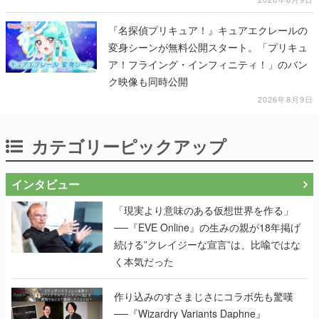
『名探偵プリキュア！』キュアエクレールの
変身シーンが無料公開スタート。「プリキュ
ア！フライング・インフィニティ！」のバン
ク映像も同時公開
2026年8月9日
カテゴリーピックアップ
インタビュー
「現実より意味のある仮想世界を作る」
──『EVE Online』の生みの親が18年掲げ
続ける”クレイジーな宣言”は、比喩ではな
く本気だった
作り込みのすさまじさにコラボ先も驚嘆
──『Wizardry Variants Daphne』