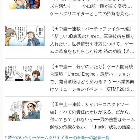
ズを満たす！──小山順一朗が貫く姿勢に、
ゲームクリエイターとしての矜持を見た
【若ゲのいたり最終回】
【田中圭一連載：バーチャファイター編】
「新しい3D表現のために、軍事技術を採り
入れたい」世界情勢を味方につけて、ゲー
ムに革命をもたらした鈴木 裕の功績【若ゲ
のいたり】
【田中圭一：若ゲのいたり】ゲーム開発統
合環境「Unreal Engine」最新バージョン
で、開発環境はどう変わる？ ゲーム業界向
けソリューションイベント「GTMF2019」
に行って、より理解を深めよう【PR】
【田中圭一連載：サイバーコネクトツー
編】すべての責任はオレが取る。だから、
付いてきてくれないか──男の熱意はチーム
解散の危機を救い、『.hack』成功の活路を
開く。業界の快男児・松山 洋に流れる血は
若ゲのいたり〜ゲームクリエイターの青春〜
の記事一覧