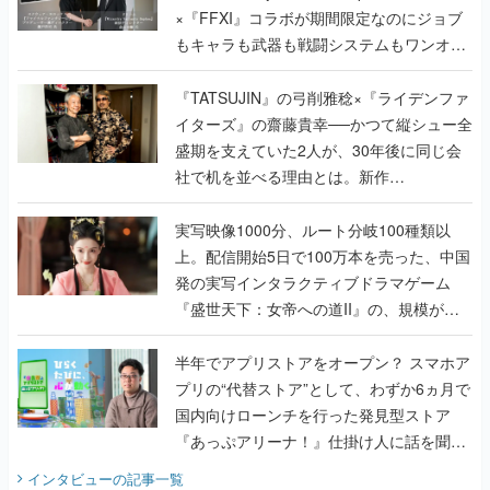
×『FFXI』コラボが期間限定なのにジョブ
もキャラも武器も戦闘システムもワンオフ
で作り込まれた理由を両ディレクターに聞
く
『TATSUJIN』の弓削雅稔×『ライデンファ
イターズ』の齋藤貴幸──かつて縦シュー全
盛期を支えていた2人が、30年後に同じ会
社で机を並べる理由とは。新作
『TATSUJIN EXTREME』で初タッグを組
んだレジェンド2人に訊く開発秘話
実写映像1000分、ルート分岐100種類以
上。配信開始5日で100万本を売った、中国
発の実写インタラクティブドラマゲーム
『盛世天下：女帝への道II』の、規模が違
うこだわりをプロデューサーに聞いた
半年でアプリストアをオープン？ スマホア
プリの“代替ストア”として、わずか6ヵ月で
国内向けローンチを行った発見型ストア
『あっぷアリーナ！』仕掛け人に話を聞い
てみた
インタビュー
の記事一覧