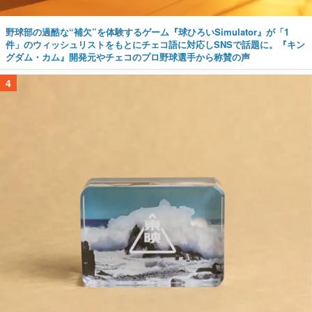
野球部の過酷な“補欠”を体験するゲーム『球ひろいSimulator』が「1
件」のウィッシュリストをもとにチェコ語に対応しSNSで話題に。『キン
グダム・カム』開発元やチェコのプロ野球選手から称賛の声
4