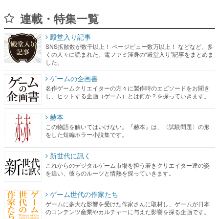
連載・特集一覧
殿堂入り記事
SNS拡散数が数千以上！ ページビュー数万以上！ などなど。多
くの人々に読まれた、電ファミ渾身の“殿堂入り”記事をまとめま
した。
ゲームの企画書
名作ゲームクリエイターの方々に製作時のエピソードをお聞き
し、ヒットする企画（ゲーム）とは何か？を探っていきます。
赫本
この物語を解いてはいけない。『赫本』は、〈試験問題〉の形
をした短編ホラー小説集です。
新世代に訊く
これからのデジタルゲーム市場を担う若きクリエイター達の姿
を追い、彼らのルーツと情熱を探っていきます。
ゲーム世代の作家たち
ゲームに多大な影響を受けた作家さんに取材し、ゲームが日本
のコンテンツ産業やカルチャーに与えた影響を探る企画です。