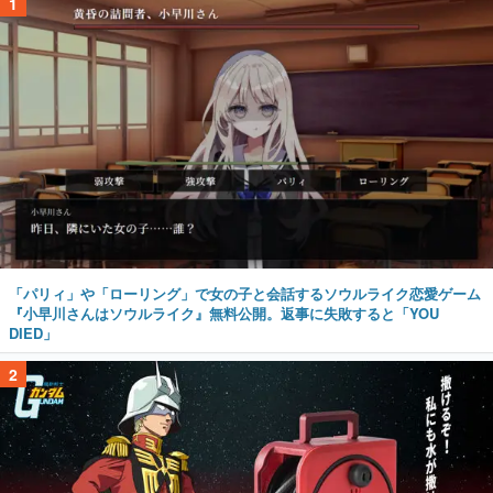
1
「パリィ」や「ローリング」で女の子と会話するソウルライク恋愛ゲーム
『小早川さんはソウルライク』無料公開。返事に失敗すると「YOU
DIED」
2