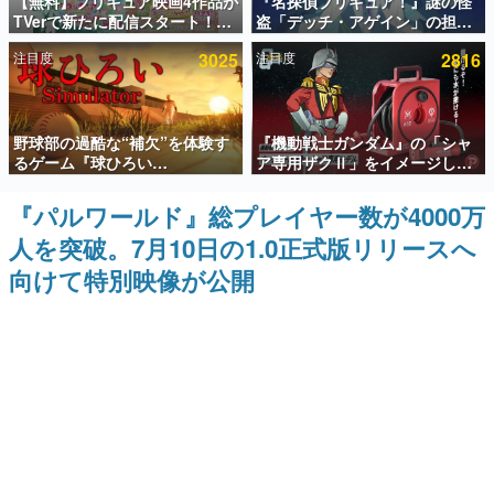
【無料】プリキュア映画4作品が
『名探偵プリキュア！』謎の怪
TVerで新たに配信スタート！な
盗「デッチ・アゲイン」の担当
インタビュー
んと2018年～2024年の映画ほぼ
キャストは天﨑滉平さんと判
注目度
3025
注目度
2816
すべてが見放題に、ぶっちゃけ
明。『Re:ゼロから始める異世
連載・特集一覧
ありえないラインナップ
界生活』オットー役、『ヒプノ
シスマイク』山田三郎役など
殿堂入り記事
野球部の過酷な“補欠”を体験す
『機動戦士ガンダム』の「シャ
SNS拡散数が数千以上！ ページビュー数万以上！ などな
ど。多くの人々に読まれた、電ファミ渾身の“殿堂入り”記
るゲーム『球ひろい
ア専用ザクⅡ」をイメージした
事をまとめました。
Simulator』が「1件」のウィッ
散水ホースリールが予約開始。
シュリストをもとにチェコ語に
本体にはシャアのパーソナルマ
『パルワールド』総プレイヤー数が4000万
ゲームの企画書
対応しSNSで話題に。『キング
ークやジオン公国軍のエンブレ
名作ゲームクリエイターの方々に製作時のエピソードをお
人を突破。7月10日の1.0正式版リリースへ
ダム・カム』開発元やチェコの
ム、型式番号などを配置
聞きし、ヒットする企画（ゲーム）とは何か？を探ってい
プロ野球選手から称賛の声
きます。
向けて特別映像が公開
赫本
この物語を解いてはいけない。『赫本』は、〈試験問題〉
の形をした短編ホラー小説集です。
新世代に訊く
これからのデジタルゲーム市場を担う若きクリエイター達
の姿を追い、彼らのルーツと情熱を探っていきます。
ゲーム世代の作家たち
ゲームに多大な影響を受けた作家さんに取材し、ゲームが