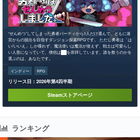
“ぜんめつ”してしまった勇者パーティから1人だけ選んで、ともに迷
宮からの脱出を目指すダンジョン探索RPGです。 ただし勇者は「は
い/いいえ」しか喋れず、魔法使いは魔法が使えず、戦士は可愛らし
い人形になっていて、僧侶は██を崇拝しています。誰を救うのかを
選ぶのは、あなたです。
インディー
RPG
リリース日：2026年第4四半期
Steamストアページ
ランキング