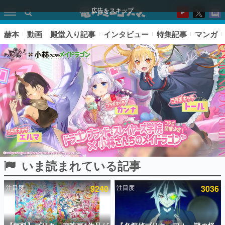
広告をスキップ
赫本
動画
殿堂入り記事
インタビュー
特集記事
マンガ
いま読まれている記事
ピックアップ
注目度
9240
注目度
3036
電ファミのいま読まれている記事ランキング
アプリセール情報