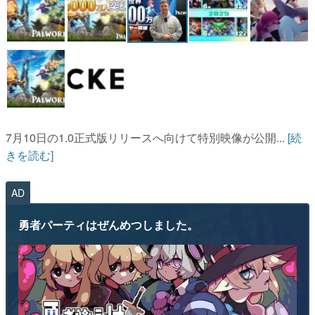
マンガ
女性向け
アプリレビュー
その他
7月10日の1.0正式版リリースへ向けて特別映像が公開...
[続
電ファミニコゲーマーとは？
きを読む]
運営：株式会社マレ
AD
勇者パーティはぜんめつしました。