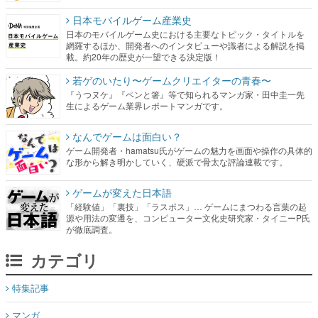
日本モバイルゲーム産業史
日本のモバイルゲーム史における主要なトピック・タイトルを
網羅するほか、開発者へのインタビューや識者による解説を掲
載。約20年の歴史が一望できる決定版！
若ゲのいたり〜ゲームクリエイターの青春〜
『うつヌケ』『ペンと箸』等で知られるマンガ家・田中圭一先
生によるゲーム業界レポートマンガです。
なんでゲームは面白い？
ゲーム開発者・hamatsu氏がゲームの魅力を画面や操作の具体的
な形から解き明かしていく、硬派で骨太な評論連載です。
ゲームが変えた日本語
「経験値」「裏技」「ラスボス」… ゲームにまつわる言葉の起
源や用法の変遷を、コンピューター文化史研究家・タイニーP氏
が徹底調査。
カテゴリ
特集記事
マンガ