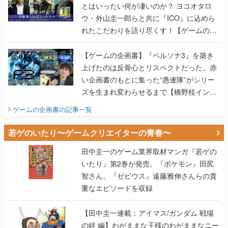
とはいったい何が凄いのか？ ヨコオタロ
ウ・外山圭一郎らと共に『ICO』に込めら
れたこだわりを語り尽くす！【ゲームの企
画書】
【ゲームの企画書】『ペルソナ3』を築き
上げたのは反骨心とリスペクトだった。赤
い企画書のもとに集った“愚連隊”がシリー
ズを生まれ変わらせるまで【橋野桂インタ
ビュー】
ゲームの企画書
の記事一覧
若ゲのいたり〜ゲームクリエイターの青春〜
田中圭一のゲーム業界取材マンガ『若ゲの
いたり』第2巻が発売。『ポケモン』田尻
智さん、『ゼビウス』遠藤雅伸さんらの貴
重なエピソードを収録
【田中圭一連載：アイマス/ガンダム 戦場
の絆 編】わがままな王様のわがままなニー