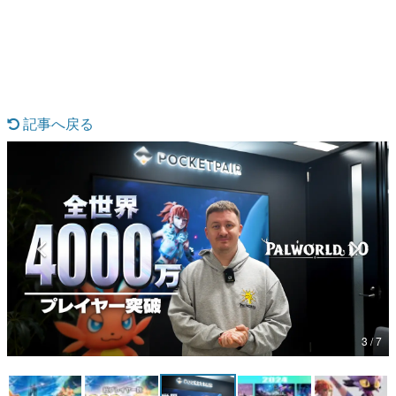
日本のコンテンツ産業やカルチャーに与えた影響を探る企
画です。
日本モバイルゲーム産業史
日本のモバイルゲーム史における主要なトピック・タイト
ルを網羅するほか、開発者へのインタビューや識者による
解説を掲載。約20年の歴史が一望できる決定版！
記事へ戻る
若ゲのいたり〜ゲームクリエイターの青春〜
『うつヌケ』『ペンと箸』等で知られるマンガ家・田中圭
一先生によるゲーム業界レポートマンガです。
なんでゲームは面白い？
ゲーム開発者・hamatsu氏がゲームの魅力を画面や操作の
具体的な形から解き明かしていく、硬派で骨太な評論連載
です。
ゲームが変えた日本語
「経験値」「裏技」「ラスボス」… ゲームにまつわる言葉
の起源や用法の変遷を、コンピューター文化史研究家・タ
イニーP氏が徹底調査。
3 / 7
カテゴリ
特集記事