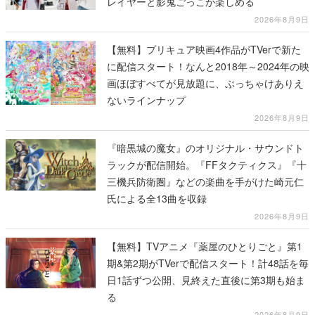
レイヤーと影鬼ごっこが楽しめる
2026年8月9日
【無料】プリキュア映画4作品がTVerで新た
に配信スタート！なんと2018年～2024年の映
画ほぼすべてが見放題に、ぶっちゃけありえ
ないラインナップ
2026年8月9日
『暗黒城の魔女』のオリジナル・サウンドト
ラックが配信開始。『FFタクティクス』『十
三機兵防衛圏』などの楽曲を手がけた崎元仁
氏による全13曲を収録
2026年8月9日
【無料】TVアニメ『薬屋のひとりごと』第1
期&第2期がTVerで配信スタート！計48話を毎
日1話ずつ公開、見終えた直後に第3期も始ま
る
2026年8月9日