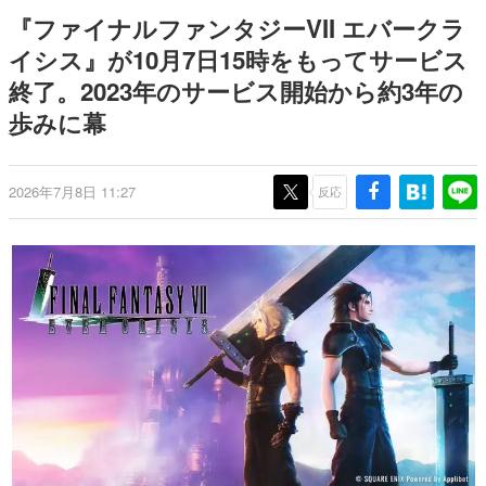
日本のコンテンツ産業やカルチャーに与えた影響を探る企
『ファイナルファンタジーVII エバークラ
画です。
イシス』が10月7日15時をもってサービス
日本モバイルゲーム産業史
終了。2023年のサービス開始から約3年の
日本のモバイルゲーム史における主要なトピック・タイト
ルを網羅するほか、開発者へのインタビューや識者による
歩みに幕
解説を掲載。約20年の歴史が一望できる決定版！
若ゲのいたり〜ゲームクリエイターの青春〜
『うつヌケ』『ペンと箸』等で知られるマンガ家・田中圭
2026年7月8日 11:27
反応
一先生によるゲーム業界レポートマンガです。
なんでゲームは面白い？
ゲーム開発者・hamatsu氏がゲームの魅力を画面や操作の
具体的な形から解き明かしていく、硬派で骨太な評論連載
です。
ゲームが変えた日本語
「経験値」「裏技」「ラスボス」… ゲームにまつわる言葉
の起源や用法の変遷を、コンピューター文化史研究家・タ
イニーP氏が徹底調査。
カテゴリ
特集記事