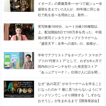
イターズ』の齋藤貴幸──かつて縦シュー全
盛期を支えていた2人が、30年後に同じ会
社で机を並べる理由とは。新作
『TATSUJIN EXTREME』で初タッグを組
んだレジェンド2人に訊く開発秘話
実写映像1000分、ルート分岐100種類以
上。配信開始5日で100万本を売った、中国
発の実写インタラクティブドラマゲーム
『盛世天下：女帝への道II』の、規模が違
うこだわりをプロデューサーに聞いた
半年でアプリストアをオープン？ スマホア
プリの“代替ストア”として、わずか6ヵ月で
国内向けローンチを行った発見型ストア
『あっぷアリーナ！』仕掛け人に話を聞い
てみた
なぜ “あの花王” がホラーゲームを作ること
になったのか？ 敵に見つからないようにマ
ジックリンでこっそり掃除する『しずかな
おそうじ』が生まれるまで【開発座談会】