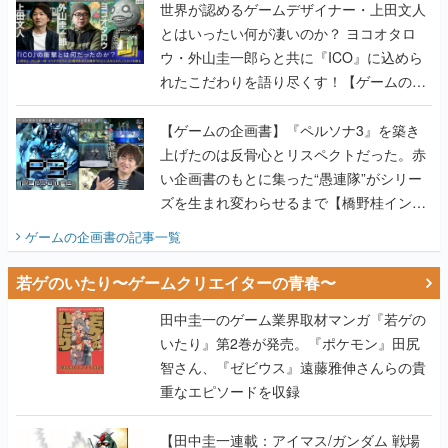
世界が認めるゲームデザイナー・上田文人
とはいったい何が凄いのか？ ヨコオタロ
ウ・外山圭一郎らと共に『ICO』に込めら
れたこだわりを語り尽くす！【ゲームの企
画書】
【ゲームの企画書】『ペルソナ3』を築き
上げたのは反骨心とリスペクトだった。赤
い企画書のもとに集った“愚連隊”がシリー
ズを生まれ変わらせるまで【橋野桂インタ
ビュー】
ゲームの企画書
の記事一覧
若ゲのいたり〜ゲームクリエイターの青春〜
田中圭一のゲーム業界取材マンガ『若ゲの
いたり』第2巻が発売。『ポケモン』田尻
智さん、『ゼビウス』遠藤雅伸さんらの貴
重なエピソードを収録
【田中圭一連載：アイマス/ガンダム 戦場