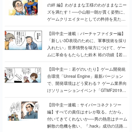
の絆 編】わがままな王様のわがままなニー
ズを満たす！──小山順一朗が貫く姿勢に、
ゲームクリエイターとしての矜持を見た
【若ゲのいたり最終回】
【田中圭一連載：バーチャファイター編】
「新しい3D表現のために、軍事技術を採り
入れたい」世界情勢を味方につけて、ゲー
ムに革命をもたらした鈴木 裕の功績【若ゲ
のいたり】
【田中圭一：若ゲのいたり】ゲーム開発統
合環境「Unreal Engine」最新バージョン
で、開発環境はどう変わる？ ゲーム業界向
けソリューションイベント「GTMF2019」
に行って、より理解を深めよう【PR】
【田中圭一連載：サイバーコネクトツー
編】すべての責任はオレが取る。だから、
付いてきてくれないか──男の熱意はチーム
解散の危機を救い、『.hack』成功の活路を