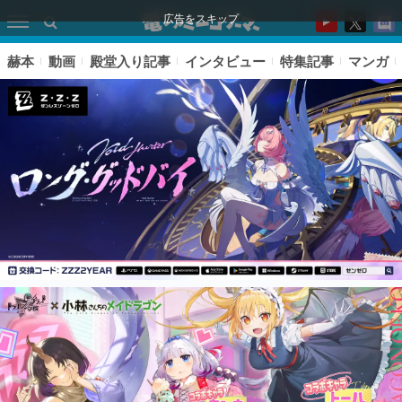
広告をスキップ
赫本
動画
殿堂入り記事
インタビュー
特集記事
マンガ
ピックアップ
電ファミのいま読まれている記事ランキング
アプリセール情報