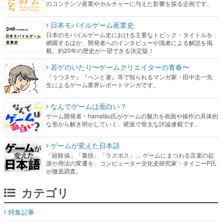
のコンテンツ産業やカルチャーに与えた影響を探る企画です。
日本モバイルゲーム産業史
日本のモバイルゲーム史における主要なトピック・タイトルを
網羅するほか、開発者へのインタビューや識者による解説を掲
載。約20年の歴史が一望できる決定版！
若ゲのいたり〜ゲームクリエイターの青春〜
『うつヌケ』『ペンと箸』等で知られるマンガ家・田中圭一先
生によるゲーム業界レポートマンガです。
なんでゲームは面白い？
ゲーム開発者・hamatsu氏がゲームの魅力を画面や操作の具体的
な形から解き明かしていく、硬派で骨太な評論連載です。
ゲームが変えた日本語
「経験値」「裏技」「ラスボス」… ゲームにまつわる言葉の起
源や用法の変遷を、コンピューター文化史研究家・タイニーP氏
が徹底調査。
カテゴリ
特集記事