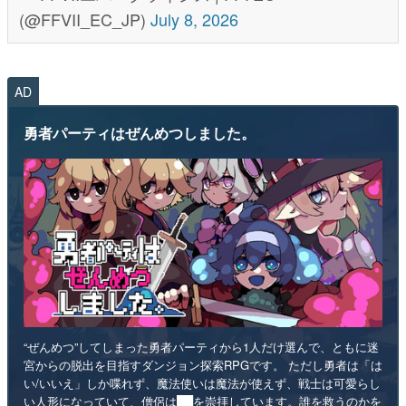
(@FFVII_EC_JP)
July 8, 2026
AD
勇者パーティはぜんめつしました。
“ぜんめつ”してしまった勇者パーティから1人だけ選んで、ともに迷
宮からの脱出を目指すダンジョン探索RPGです。 ただし勇者は「は
い/いいえ」しか喋れず、魔法使いは魔法が使えず、戦士は可愛らし
い人形になっていて、僧侶は██を崇拝しています。誰を救うのかを