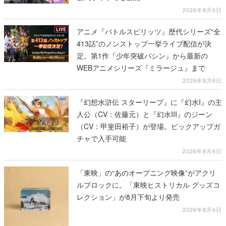
2026年8月6日
アニメ『バトルスピリッツ』歴代シリーズ“全
413話”のノンストップ一挙ライブ配信が決
定。第1作『少年突破バシン』から最新の
WEBアニメシリーズ『ミラージュ』まで
2026年8月6日
『幻想水滸伝 スターリープ』に『幻水I』の主
人公（CV：佐藤元）と『幻水III』のジーン
（CV：甲斐田裕子）が登場。ピックアップガ
チャで入手可能
2026年8月6日
「東映」の“あのオープニング映像”がアクリ
ルブロックに。「東映ヒストリカル グッズコ
レクション」が8月下旬より発売
2026年8月6日