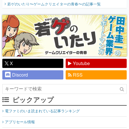
開く。業界の快男児・松山 洋に流れる血は
若ゲのいたり〜ゲームクリエイターの青春〜
の記事一覧
『少年ジャンプ』色だった【若ゲのいた
り】
X
Youtube
Discord
RSS
ピックアップ
電ファミのいま読まれている記事ランキング
アプリセール情報