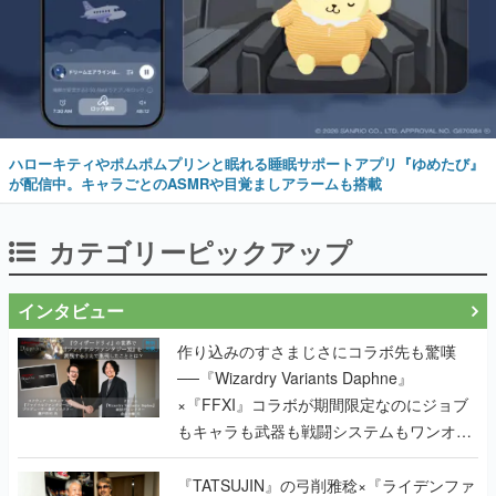
ハローキティやポムポムプリンと眠れる睡眠サポートアプリ『ゆめたび』
が配信中。キャラごとのASMRや目覚ましアラームも搭載
カテゴリーピックアップ
インタビュー
作り込みのすさまじさにコラボ先も驚嘆
──『Wizardry Variants Daphne』
×『FFXI』コラボが期間限定なのにジョブ
もキャラも武器も戦闘システムもワンオフ
で作り込まれた理由を両ディレクターに聞
く
『TATSUJIN』の弓削雅稔×『ライデンファ