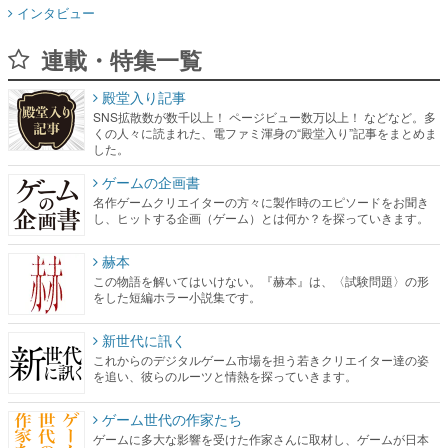
インタビュー
連載・特集一覧
殿堂入り記事
SNS拡散数が数千以上！ ページビュー数万以上！ などなど。多
くの人々に読まれた、電ファミ渾身の“殿堂入り”記事をまとめま
した。
ゲームの企画書
名作ゲームクリエイターの方々に製作時のエピソードをお聞き
し、ヒットする企画（ゲーム）とは何か？を探っていきます。
赫本
この物語を解いてはいけない。『赫本』は、〈試験問題〉の形
をした短編ホラー小説集です。
新世代に訊く
これからのデジタルゲーム市場を担う若きクリエイター達の姿
を追い、彼らのルーツと情熱を探っていきます。
ゲーム世代の作家たち
ゲームに多大な影響を受けた作家さんに取材し、ゲームが日本