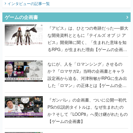
インタビュー
の記事一覧
ゲームの企画書
『アビス』は、ひとつの奇跡だった──膨大
な開発資料とともに『テイルズ オブ ジ ア
ビス』開発陣に聞く、「生まれた意味を知
るRPG」が生まれた理由【ゲームの企画
書】
なにが、人を「ロマンシング」させるの
か？『ロマサガ2』当時の企画書とキャラ
設定画から迫る、河津秋敏がRPGに生み出
した「ロマン」の正体とは【ゲームの企画
書】
『ガンパレ』の企画書、ついに公開━初代
PSの伝説的タイトルは、なぜ生まれたの
か？そして『LOOP8』へ受け継がれたもの
【ゲームの企画書】