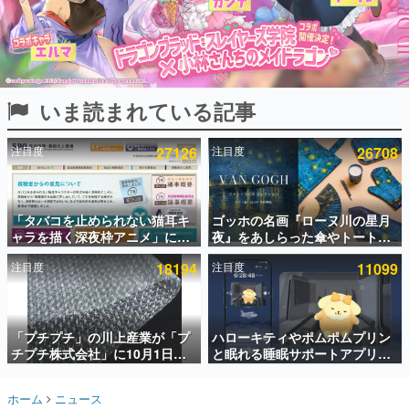
インタビュー
連載・特集一覧
殿堂入り記事
いま読まれている記事
SNS拡散数が数千以上！ ページビュー数万以上！ などな
ど。多くの人々に読まれた、電ファミ渾身の“殿堂入り”記
事をまとめました。
注目度
27126
注目度
26708
ゲームの企画書
名作ゲームクリエイターの方々に製作時のエピソードをお
聞きし、ヒットする企画（ゲーム）とは何か？を探ってい
「タバコを止められない猫耳キ
ゴッホの名画『ローヌ川の星月
きます。
ャラを描く深夜枠アニメ」に視
夜』をあしらった傘やトートバ
赫本
聴者の一部から批判意見。違法
ッグなどが登場。8月7日21時よ
この物語を解いてはいけない。『赫本』は、〈試験問題〉
注目度
18194
注目度
11099
薬物の使用と思わしき描写も含
り2日間限定で予約販売
の形をした短編ホラー小説集です。
めて、BPOが議論を交わす
新世代に訊く
「プチプチ」の川上産業が「プ
ハローキティやポムポムプリン
これからのデジタルゲーム市場を担う若きクリエイター達
の姿を追い、彼らのルーツと情熱を探っていきます。
チプチ株式会社」に10月1日よ
と眠れる睡眠サポートアプリ
り社名変更へ。創業58年で初め
『ゆめたび』が配信中。キャラ
ての変更で、“プチッ”と鳴るお
ごとのASMRや目覚ましアラー
ゲーム世代の作家たち
ホーム
ニュース
なじみの緩衝材が会社の名前に
ムも搭載
ゲームに多大な影響を受けた作家さんに取材し、ゲームが