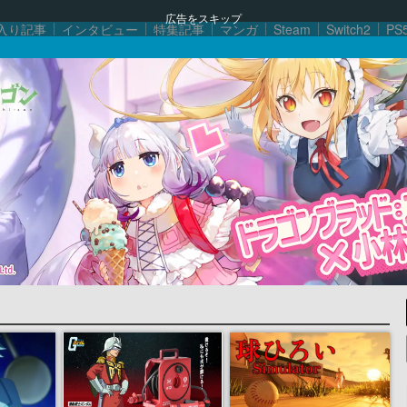
広告をスキップ
入り記事
インタビュー
特集記事
マンガ
Steam
Switch2
PS