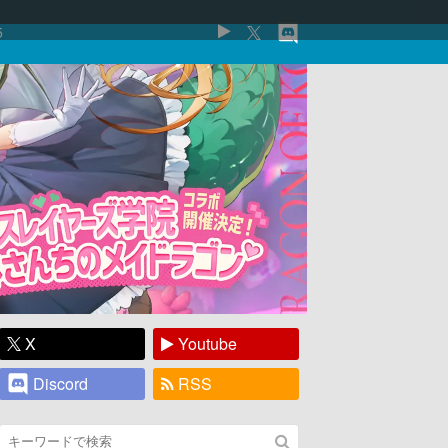
5
X
Youtube
Discord
RSS