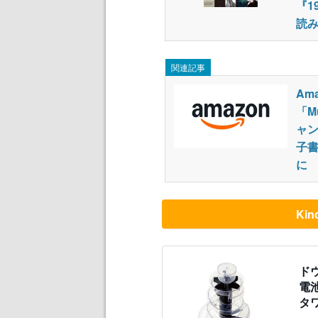
『1
読
関連記事
Ama
「M
ャ
子
に
Ki
ド
電
タ