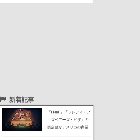
新着記事
『FNaF』「フレディ・フ
ァズベアーズ・ピザ」の
実店舗がアメリカの商業
施設「American Dream」