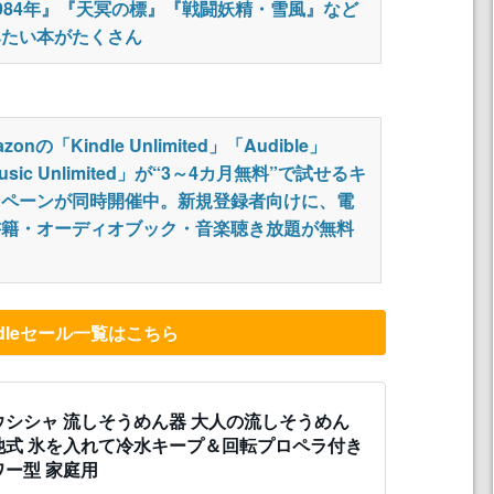
984年』『天冥の標』『戦闘妖精・雪風』など
みたい本がたくさん
zonの「Kindle Unlimited」「Audible」
usic Unlimited」が“3～4カ月無料”で試せるキ
ンペーンが同時開催中。新規登録者向けに、電
書籍・オーディオブック・音楽聴き放題が無料
ndleセール一覧はこちら
ウシシャ 流しそうめん器 大人の流しそうめん
池式 氷を入れて冷水キープ＆回転プロペラ付き
ワー型 家庭用