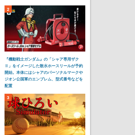
2
『機動戦士ガンダム』の「シャア専用ザク
Ⅱ」をイメージした散水ホースリールが予約
開始。本体にはシャアのパーソナルマークや
ジオン公国軍のエンブレム、型式番号などを
配置
3