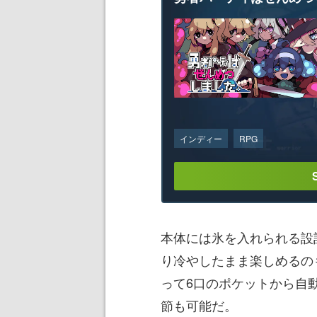
インディー
RPG
本体には氷を入れられる設
り冷やしたまま楽しめるの
って6口のポケットから自
節も可能だ。