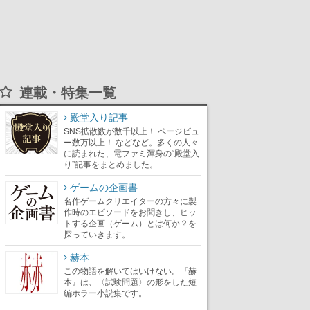
連載・特集一覧
殿堂入り記事
SNS拡散数が数千以上！ ページビュ
ー数万以上！ などなど。多くの人々
に読まれた、電ファミ渾身の“殿堂入
り”記事をまとめました。
ゲームの企画書
名作ゲームクリエイターの方々に製
作時のエピソードをお聞きし、ヒッ
トする企画（ゲーム）とは何か？を
探っていきます。
赫本
この物語を解いてはいけない。『赫
本』は、〈試験問題〉の形をした短
編ホラー小説集です。