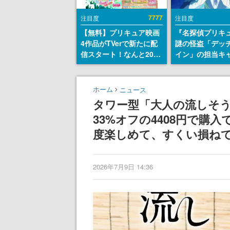
7777
注目度
注目度
【無料】プリキュア映画
『名探偵プリキ
4作品がTVerで新たに配
謎の怪盗「デッ
信スタート！なんと2018
イン」の担当キ
年～2024年の映画ほぼす
天﨑滉平さんと
べてが見放題に、ぶっち
『Re:ゼロから
ゃけありえないラインナ
世界生活』オッ
ホーム
ニュース
ップ
『ヒプノシスマ
タワー型「大人の流しそ
田三郎役など
33%オフの4408円で購
度楽しめて、すくい損ね
2026年7月9日 14:36