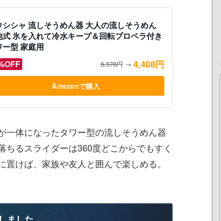
ウシシャ 流しそうめん器 大人の流しそうめん
池式 氷を入れて冷水キープ＆回転プロペラ付き
ワー型 家庭用
4,408円
%OFF
6,578円
→
Amazonで購入
が一体になったタワー型の流しそうめん器
落ちるスライダーは360度どこからでもすく
に置けば、家族や友人と囲んで楽しめる。
しました。