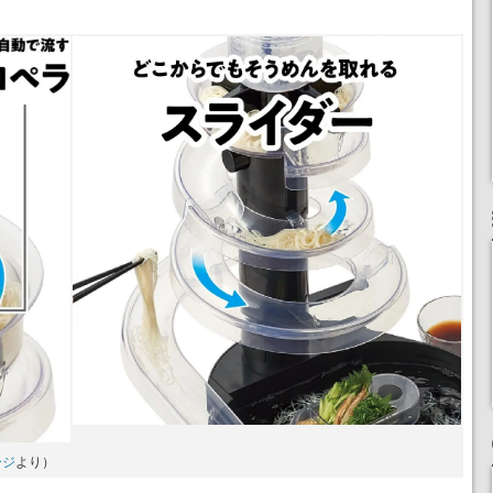
ージ
より）