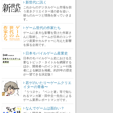
新世代に訊く
これからのデジタルゲーム市場を担
う若きクリエイター達の姿を追い、
彼らのルーツと情熱を探っていきま
す。
ゲーム世代の作家たち
ゲームに多大な影響を受けた作家さ
んに取材し、ゲームが日本のコンテ
ンツ産業やカルチャーに与えた影響
を探る企画です。
日本モバイルゲーム産業史
日本のモバイルゲーム史における主
要なトピック・タイトルを網羅する
ほか、開発者へのインタビューや識
者による解説を掲載。約20年の歴史
が一望できる決定版！
若ゲのいたり〜ゲームクリエ
イターの青春〜
『うつヌケ』『ペンと箸』等で知ら
れるマンガ家・田中圭一先生による
ゲーム業界レポートマンガです。
なんでゲームは面白い？
ゲーム開発者・hamatsu氏がゲーム