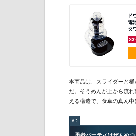
ド
電
タ
33
本商品は、スライダーと桶
だ。そうめんが上から流れ
える構造で、食卓の真ん中
AD
勇者パーティはぜんめつ