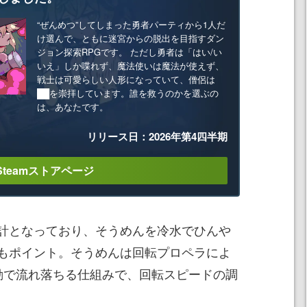
“ぜんめつ”してしまった勇者パーティから1人だ
け選んで、ともに迷宮からの脱出を目指すダン
ジョン探索RPGです。 ただし勇者は「はい/い
いえ」しか喋れず、魔法使いは魔法が使えず、
戦士は可愛らしい人形になっていて、僧侶は
██を崇拝しています。誰を救うのかを選ぶの
は、あなたです。
リリース日：2026年第4四半期
Steamストアページ
計となっており、そうめんを冷水でひんや
もポイント。そうめんは回転プロペラによ
動で流れ落ちる仕組みで、回転スピードの調