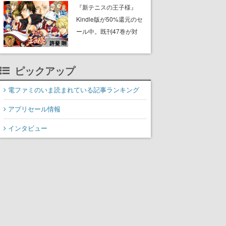
に2027年オープン！
『新テニスの王子様』
ScottGamesとの共同開
Kindle版が50%還元のセ
発、食事だけでなくステ
ール中。既刊47巻が対
ージショーや没入型のホ
象、最終巻の発売前にお
ラー体験も楽しめる
得にまとめ買いするチャ
ンス
ピックアップ
電ファミのいま読まれている記事ランキング
アプリセール情報
インタビュー