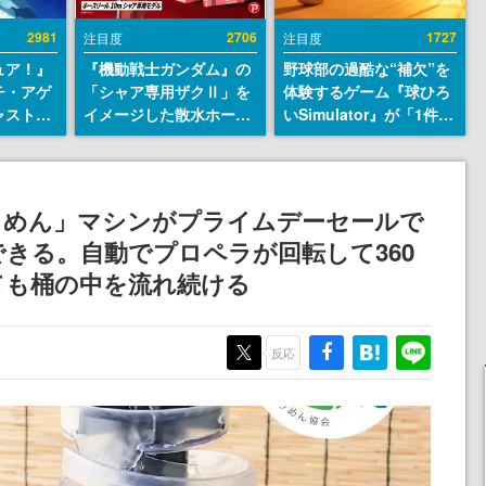
2981
2706
1727
注目度
注目度
ュア！』
『機動戦士ガンダム』の
野球部の過酷な“補欠”を
チ・アゲ
「シャア専用ザクⅡ」を
体験するゲーム『球ひろ
ャストは
イメージした散水ホース
いSimulator』が「1件」
判明。
リールが予約開始。本体
のウィッシュリストをも
始める異
にはシャアのパーソナル
とにチェコ語に対応し
トー役、
マークやジオン公国軍の
SNSで話題に。『キング
イク』山
エンブレム、型式番号な
ダム・カム』開発元やチ
うめん」マシンがプライムデーセールで
どを配置
ェコのプロ野球選手から
入できる。自動でプロペラが回転して360
称賛の声
ても桶の中を流れ続ける
反応