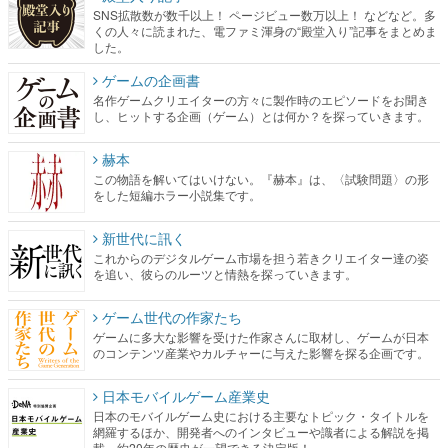
SNS拡散数が数千以上！ ページビュー数万以上！ などなど。多
くの人々に読まれた、電ファミ渾身の“殿堂入り”記事をまとめま
した。
ゲームの企画書
名作ゲームクリエイターの方々に製作時のエピソードをお聞き
し、ヒットする企画（ゲーム）とは何か？を探っていきます。
赫本
この物語を解いてはいけない。『赫本』は、〈試験問題〉の形
をした短編ホラー小説集です。
新世代に訊く
これからのデジタルゲーム市場を担う若きクリエイター達の姿
を追い、彼らのルーツと情熱を探っていきます。
ゲーム世代の作家たち
ゲームに多大な影響を受けた作家さんに取材し、ゲームが日本
のコンテンツ産業やカルチャーに与えた影響を探る企画です。
日本モバイルゲーム産業史
日本のモバイルゲーム史における主要なトピック・タイトルを
網羅するほか、開発者へのインタビューや識者による解説を掲
載。約20年の歴史が一望できる決定版！