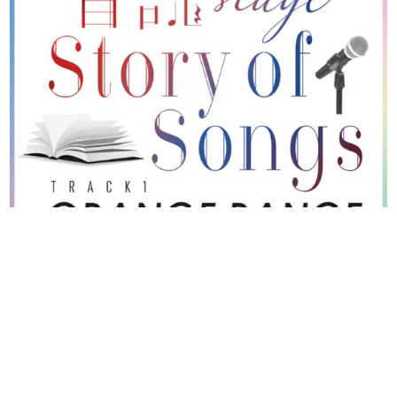
日本のコンテンツ産業やカルチャーに与えた影響を探る企
画です。
日本モバイルゲーム産業史
日本のモバイルゲーム史における主要なトピック・タイト
ルを網羅するほか、開発者へのインタビューや識者による
解説を掲載。約20年の歴史が一望できる決定版！
若ゲのいたり〜ゲームクリエイターの青春〜
『うつヌケ』『ペンと箸』等で知られるマンガ家・田中圭
一先生によるゲーム業界レポートマンガです。
なんでゲームは面白い？
ゲーム開発者・hamatsu氏がゲームの魅力を画面や操作の
具体的な形から解き明かしていく、硬派で骨太な評論連載
です。
ゲームが変えた日本語
「経験値」「裏技」「ラスボス」… ゲームにまつわる言葉
の起源や用法の変遷を、コンピューター文化史研究家・タ
イニーP氏が徹底調査。
カテゴリ
特集記事