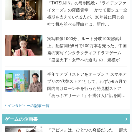
く
『TATSUJIN』の弓削雅稔×『ライデンファ
イターズ』の齋藤貴幸──かつて縦シュー全
盛期を支えていた2人が、30年後に同じ会
社で机を並べる理由とは。新作
『TATSUJIN EXTREME』で初タッグを組
んだレジェンド2人に訊く開発秘話
実写映像1000分、ルート分岐100種類以
上。配信開始5日で100万本を売った、中国
発の実写インタラクティブドラマゲーム
『盛世天下：女帝への道II』の、規模が違
うこだわりをプロデューサーに聞いた
半年でアプリストアをオープン？ スマホア
プリの“代替ストア”として、わずか6ヵ月で
国内向けローンチを行った発見型ストア
『あっぷアリーナ！』仕掛け人に話を聞い
てみた
インタビュー
の記事一覧
ゲームの企画書
『アビス』は、ひとつの奇跡だった──膨大