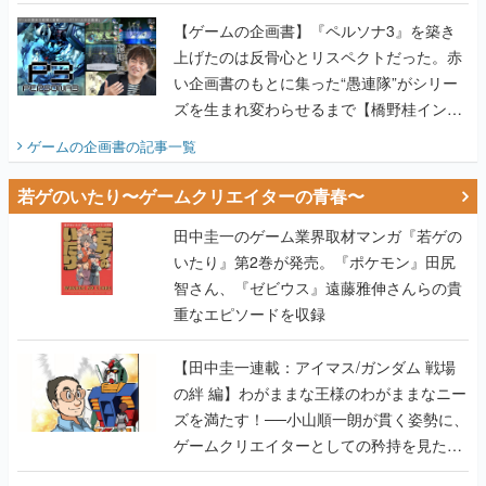
画書】
【ゲームの企画書】『ペルソナ3』を築き
上げたのは反骨心とリスペクトだった。赤
い企画書のもとに集った“愚連隊”がシリー
ズを生まれ変わらせるまで【橋野桂インタ
ビュー】
ゲームの企画書
の記事一覧
若ゲのいたり〜ゲームクリエイターの青春〜
田中圭一のゲーム業界取材マンガ『若ゲの
いたり』第2巻が発売。『ポケモン』田尻
智さん、『ゼビウス』遠藤雅伸さんらの貴
重なエピソードを収録
【田中圭一連載：アイマス/ガンダム 戦場
の絆 編】わがままな王様のわがままなニー
ズを満たす！──小山順一朗が貫く姿勢に、
ゲームクリエイターとしての矜持を見た
【若ゲのいたり最終回】