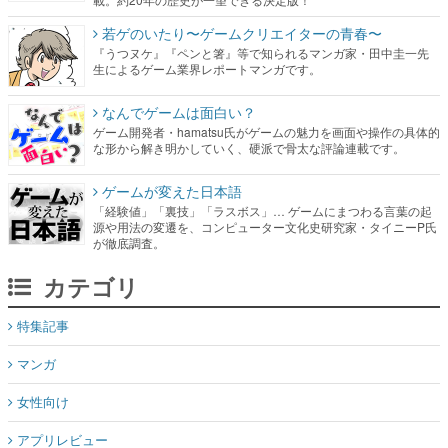
若ゲのいたり〜ゲームクリエイターの青春〜
『うつヌケ』『ペンと箸』等で知られるマンガ家・田中圭一先
生によるゲーム業界レポートマンガです。
なんでゲームは面白い？
ゲーム開発者・hamatsu氏がゲームの魅力を画面や操作の具体的
な形から解き明かしていく、硬派で骨太な評論連載です。
ゲームが変えた日本語
「経験値」「裏技」「ラスボス」… ゲームにまつわる言葉の起
源や用法の変遷を、コンピューター文化史研究家・タイニーP氏
が徹底調査。
カテゴリ
特集記事
マンガ
女性向け
アプリレビュー