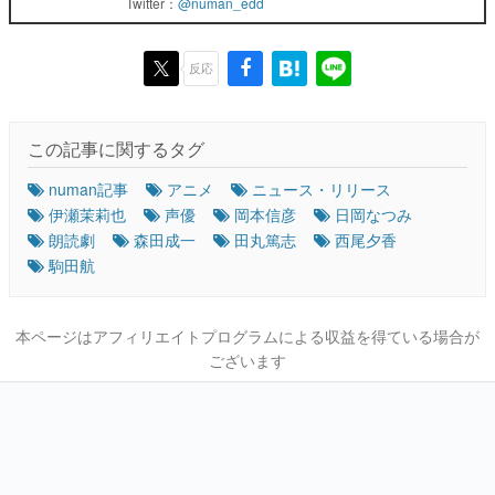
Twitter：
@numan_edd
反応
この記事に関するタグ
numan記事
アニメ
ニュース・リリース
伊瀬茉莉也
声優
岡本信彦
日岡なつみ
朗読劇
森田成一
田丸篤志
西尾夕香
駒田航
本ページはアフィリエイトプログラムによる収益を得ている場合が
ございます