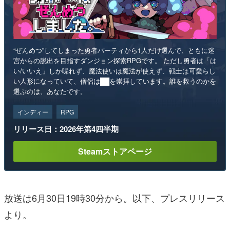
“ぜんめつ”してしまった勇者パーティから1人だけ選んで、ともに迷
宮からの脱出を目指すダンジョン探索RPGです。 ただし勇者は「は
い/いいえ」しか喋れず、魔法使いは魔法が使えず、戦士は可愛らし
い人形になっていて、僧侶は██を崇拝しています。誰を救うのかを
選ぶのは、あなたです。
インディー
RPG
リリース日：2026年第4四半期
Steamストアページ
放送は6月30日19時30分から。以下、プレスリリース
より。