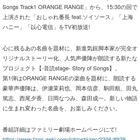
Songs Track1 ORANGE RANGE」から、15:30の回で
上演された「おしゃれ番長 feat.ソイソース」「上海
ハニー」「以心電信」をTV初放送!
心に残るあの名曲を題材に、新進気鋭脚本家が完全オ
リジナルストーリー化、人気声優陣が朗読する新たな
プロジェクト【-音読stage- Story of Songs】。
第1弾はORANGE RANGEの楽曲を題材に、朗読する
豪華声優陣は、伊瀬茉莉也、岡本信彦、駒田航、田丸
篤志、西尾夕香、日岡なつみ、森田成一。新しい物語
に生まれ変わった名曲を、お楽しみください。
番組詳細はファミリー劇場ホームページにて!
https://www.fami-geki.com/ichioshi/rec/2306/#928