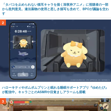
「タバコを止められない猫耳キャラを描く深夜枠アニメ」に視聴者の一部
から批判意見。違法薬物の使用と思しき描写も含めて、BPOが議論を交わ
す
2
ハローキティやポムポムプリンと眠れる睡眠サポートアプリ『ゆめたび』
が配信中。キャラごとのASMRや目覚ましアラームも搭載
3