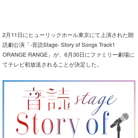
マンガ
女性向け
2月11日にヒューリックホール東京にて上演された朗
アプリレビュー
読劇公演「‐音読Stage‐ Story of Songs Track1
その他
ORANGE RANGE」が、6月30日にファミリー劇場に
てテレビ初放送されることが決定した。
電ファミニコゲーマーとは？
運営：株式会社マレ