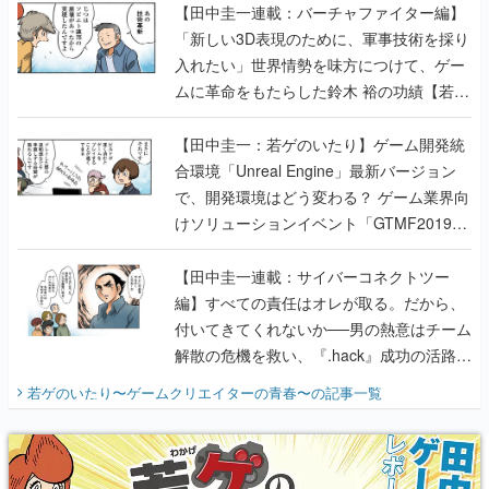
【田中圭一連載：バーチャファイター編】
「新しい3D表現のために、軍事技術を採り
入れたい」世界情勢を味方につけて、ゲー
ムに革命をもたらした鈴木 裕の功績【若ゲ
のいたり】
【田中圭一：若ゲのいたり】ゲーム開発統
合環境「Unreal Engine」最新バージョン
で、開発環境はどう変わる？ ゲーム業界向
けソリューションイベント「GTMF2019」
に行って、より理解を深めよう【PR】
【田中圭一連載：サイバーコネクトツー
編】すべての責任はオレが取る。だから、
付いてきてくれないか──男の熱意はチーム
解散の危機を救い、『.hack』成功の活路を
開く。業界の快男児・松山 洋に流れる血は
若ゲのいたり〜ゲームクリエイターの青春〜
の記事一覧
『少年ジャンプ』色だった【若ゲのいた
り】