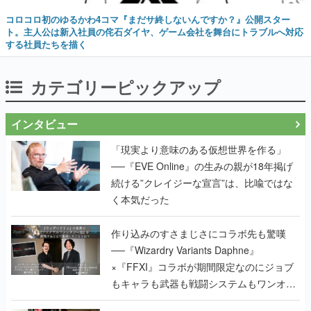
コロコロ初のゆるかわ4コマ『まだサ終しないんですか？』公開スター
ト。主人公は新入社員の侘石ダイヤ、ゲーム会社を舞台にトラブルへ対応
する社員たちを描く
カテゴリーピックアップ
インタビュー
「現実より意味のある仮想世界を作る」
──『EVE Online』の生みの親が18年掲げ
続ける”クレイジーな宣言”は、比喩ではな
く本気だった
作り込みのすさまじさにコラボ先も驚嘆
──『Wizardry Variants Daphne』
×『FFXI』コラボが期間限定なのにジョブ
もキャラも武器も戦闘システムもワンオフ
で作り込まれた理由を両ディレクターに聞