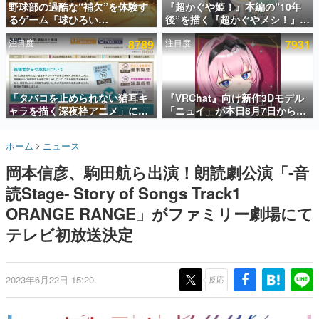
野球部の過酷な“補欠”を体験す
『超かぐや姫！』本編の“10年
るゲーム『球ひろい
後”を描く『超かぐやメシ！』
インタビュー
Simulator』が「1件」のウィッ
Web連載決定。新たなWebマン
注目度
8789
注目度
7931
シュリストをもとにチェコ語に
ガレーベル「ビビビコミック」
連載・特集一覧
対応しSNSで話題に。『キング
にて特別話が掲載スタート、あ
ダム・カム』開発元やチェコの
のお話には…まだ続きがある！
殿堂入り記事
プロ野球選手から称賛の声
SNS拡散数が数千以上！ ページビュー数万以上！ などな
「タバコを止められない猫耳キ
『VRChat』向け新作3Dモデル
ど。多くの人々に読まれた、電ファミ渾身の“殿堂入り”記
ャラを描く深夜枠アニメ」に視
「ニュイ」が本日8月7日から
事をまとめました。
聴者の一部から批判意見。違法
BOOTHにて発売。瞳に光る星
薬物の使用と思しき描写も含め
や感情豊かな表情が、小悪魔か
ゲームの企画書
ホーム
ニュース
て、BPOが議論を交わす
わいい
名作ゲームクリエイターの方々に製作時のエピソードをお
聞きし、ヒットする企画（ゲーム）とは何か？を探ってい
岡本信彦、駒田航ら出演！朗読劇公演「‐音
きます。
読Stage‐ Story of Songs Track1
赫本
この物語を解いてはいけない。『赫本』は、〈試験問題〉
ORANGE RANGE」がファミリー劇場にて
の形をした短編ホラー小説集です。
テレビ初放送決定
新世代に訊く
これからのデジタルゲーム市場を担う若きクリエイター達
の姿を追い、彼らのルーツと情熱を探っていきます。
2023年6月22日 15:20
反応
ゲーム世代の作家たち
ゲームに多大な影響を受けた作家さんに取材し、ゲームが