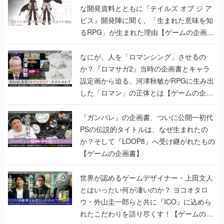
な開発資料とともに『テイルズ オブ ジ ア
ビス』開発陣に聞く、「生まれた意味を知
るRPG」が生まれた理由【ゲームの企画
書】
なにが、人を「ロマンシング」させるの
か？『ロマサガ2』当時の企画書とキャラ
設定画から迫る、河津秋敏がRPGに生み出
した「ロマン」の正体とは【ゲームの企画
書】
『ガンパレ』の企画書、ついに公開━初代
PSの伝説的タイトルは、なぜ生まれたの
か？そして『LOOP8』へ受け継がれたもの
【ゲームの企画書】
世界が認めるゲームデザイナー・上田文人
とはいったい何が凄いのか？ ヨコオタロ
ウ・外山圭一郎らと共に『ICO』に込めら
れたこだわりを語り尽くす！【ゲームの企