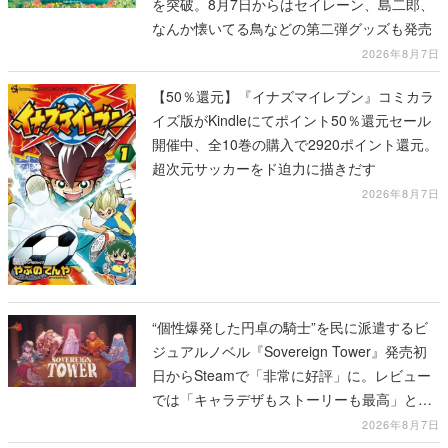
を突破。8月7日からはセイレーン、島二郎、
なんか懐いてる鳥などの第二弾グッズも発売
2026年8月7日
【50％還元】『イナズマイレブン』コミカラ
イズ版がKindleにてポイント50％還元セール
開催中、全10巻の購入で2920ポイント還元。
超次元サッカーをド迫力に描きだす
2026年8月7日
“個性爆発した円卓の騎士”を民に派遣するビ
ジュアルノベル『Sovereign Tower』発売初
日からSteamで「非常に好評」に。レビュー
では「キャラデザもストーリーも最高」と称
賛相次ぐ
2026年8月7日