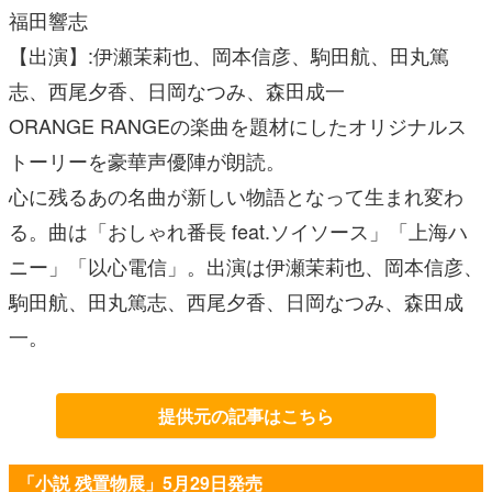
福田響志
【出演】:伊瀬茉莉也、岡本信彦、駒田航、田丸篤
志、西尾夕香、日岡なつみ、森田成一
ORANGE RANGEの楽曲を題材にしたオリジナルス
トーリーを豪華声優陣が朗読。
心に残るあの名曲が新しい物語となって生まれ変わ
る。曲は「おしゃれ番長 feat.ソイソース」「上海ハ
ニー」「以心電信」。出演は伊瀬茉莉也、岡本信彦、
駒田航、田丸篤志、西尾夕香、日岡なつみ、森田成
一。
提供元の記事はこちら
「小説 残置物展」5月29日発売