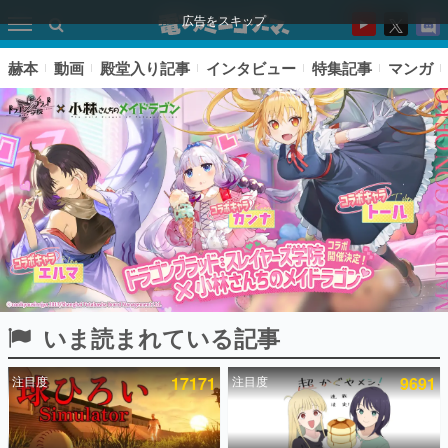
広告をスキップ
赫本
動画
殿堂入り記事
インタビュー
特集記事
マンガ
いま読まれている記事
ピックアップ
注目度
17171
注目度
9691
電ファミのいま読まれている記事ランキング
アプリセール情報