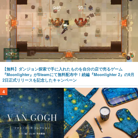
【無料】ダンジョン探索で手に入れたものを自分の店で売るゲーム
『Moonlighter』がSteamにて無料配布中！続編『Moonlighter 2』の9月
2日正式リリースを記念したキャンペーン
4