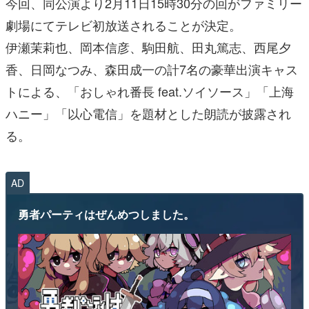
今回、同公演より2月11日15時30分の回がファミリー
劇場にてテレビ初放送されることが決定。
伊瀬茉莉也、岡本信彦、駒田航、田丸篤志、西尾夕
香、日岡なつみ、森田成一の計7名の豪華出演キャス
トによる、「おしゃれ番長 feat.ソイソース」「上海
ハニー」「以心電信」を題材とした朗読が披露され
る。
AD
勇者パーティはぜんめつしました。