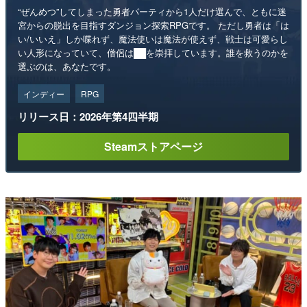
“ぜんめつ”してしまった勇者パーティから1人だけ選んで、ともに迷
宮からの脱出を目指すダンジョン探索RPGです。 ただし勇者は「は
い/いいえ」しか喋れず、魔法使いは魔法が使えず、戦士は可愛らし
い人形になっていて、僧侶は██を崇拝しています。誰を救うのかを
選ぶのは、あなたです。
インディー
RPG
リリース日：2026年第4四半期
Steamストアページ