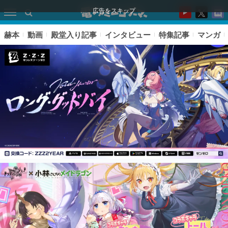
広告をスキップ
赫本
動画
殿堂入り記事
インタビュー
特集記事
マンガ
ピックアップ
電ファミのいま読まれている記事ランキング
アプリセール情報