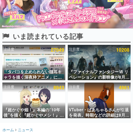
インタビュー
連載・特集一覧
殿堂入り記事
いま読まれている記事
SNS拡散数が数千以上！ ページビュー数万以上！ などな
ど。多くの人々に読まれた、電ファミ渾身の“殿堂入り”記
事をまとめました。
注目度
27049
注目度
10208
ゲームの企画書
名作ゲームクリエイターの方々に製作時のエピソードをお
聞きし、ヒットする企画（ゲーム）とは何か？を探ってい
「タバコを止められない猫耳キ
『ファイナルファンタジーⅦ リ
きます。
ャラを描く深夜枠アニメ」に視
ベレーション』の新映像が8月
赫本
聴者の一部から批判意見。違法
26日早朝に公開へ。『FF7』リ
この物語を解いてはいけない。『赫本』は、〈試験問題〉
注目度
8943
注目度
4961
薬物の使用と思しき描写も含め
メイクシリーズの完結編、
の形をした短編ホラー小説集です。
て、BPOが議論を交わす
「gamescom」のオープニング
ナイトライブにてディレクター
の浜口直樹氏が登壇する予定
新世代に訊く
『超かぐや姫！』本編の“10年
VTuber・ばあちゃるさんが引退
これからのデジタルゲーム市場を担う若きクリエイター達
の姿を追い、彼らのルーツと情熱を探っていきます。
後”を描く『超かぐやメシ！』
を発表。時期などの詳細は8月9
Web連載決定。新たなWebマン
日15時からの配信で説明
ガレーベル「ビビビコミック」
ゲーム世代の作家たち
ホーム
ニュース
にて特別話が掲載スタート、あ
ゲームに多大な影響を受けた作家さんに取材し、ゲームが