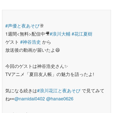
#声優と夜あそび
🥂
1週間<無料>配信中🎥
#浪川大輔
#花江夏樹
ゲスト
#神谷浩史
から
放送後の動画が届いたよ😆
今回のゲストは神谷浩史さん✨
TVアニメ「夏目友人帳」の魅力を語ったよ!
気になる続きは
#浪川花江と夜あそび
で見てみて
ね👀
@namidai0402
@hanae0626