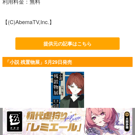
利用料金：無料
【(C)AbemaTV,Inc.】
提供元の記事はこちら
「小説 残置物展」5月29日発売
小説 残置物展