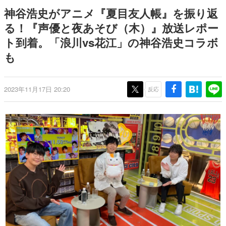
のお話には…まだ続きがある！
日本のコンテンツ産業やカルチャーに与えた影響を探る企
神谷浩史がアニメ『夏目友人帳』を振り返
画です。
る！『声優と夜あそび（木）』放送レポー
日本モバイルゲーム産業史
ト到着。「浪川vs花江」の神谷浩史コラボ
日本のモバイルゲーム史における主要なトピック・タイト
ルを網羅するほか、開発者へのインタビューや識者による
も
解説を掲載。約20年の歴史が一望できる決定版！
若ゲのいたり〜ゲームクリエイターの青春〜
『うつヌケ』『ペンと箸』等で知られるマンガ家・田中圭
2023年11月17日 20:20
反応
一先生によるゲーム業界レポートマンガです。
なんでゲームは面白い？
ゲーム開発者・hamatsu氏がゲームの魅力を画面や操作の
具体的な形から解き明かしていく、硬派で骨太な評論連載
です。
ゲームが変えた日本語
「経験値」「裏技」「ラスボス」… ゲームにまつわる言葉
の起源や用法の変遷を、コンピューター文化史研究家・タ
イニーP氏が徹底調査。
カテゴリ
特集記事