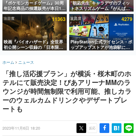
『ポケモンカードゲーム』30周
“朝凪先生”キャラデザのフィッ
年記念商品の抽選販売が本日12
トネスリズムゲーム『がんば
インタビュー
時より開始。拡張パック「30th
れ！チアリズム』Steamストア
注目度
11363
注目度
4279
CELEBRATION」のボックス
ページが公開。キャラクターの
連載・特集一覧
に、「プレミアムデッキセット
CVは陽向葵ゅかさん
エーフィ・ブラッキー」
殿堂入り記事
「FUTURISTIC BOX」の計3商
SNS拡散数が数千以上！ ページビュー数万以上！ などな
品
映画『バイオハザード』全世界
PlayStation公式ライセンス・ポ
ど。多くの人々に読まれた、電ファミ渾身の“殿堂入り”記
初公開シーン収録の「日本限
ップアップストアが池袋駅にて
事をまとめました。
定」予告映像が解禁。バイオの
期間限定で開催。夏のアパレル
日（8月10日）にあわせて、
や『ブラッドボーン』の新作ア
ゲームの企画書
ホーム
ニュース
「ラクーンシティ総合病院」へ
イテムが登場
名作ゲームクリエイターの方々に製作時のエピソードをお
聞きし、ヒットする企画（ゲーム）とは何か？を探ってい
行く配達人の姿が披露
「推し活応援プラン」が横浜・桜木町のホ
きます。
テルにて販売決定！ぴあアリーナMMのラ
赫本
この物語を解いてはいけない。『赫本』は、〈試験問題〉
ウンジが時間無制限で利用可能、推しカラ
の形をした短編ホラー小説集です。
ーのウェルカムドリンクやデザートプレ
ートも
新世代に訊く
これからのデジタルゲーム市場を担う若きクリエイター達
の姿を追い、彼らのルーツと情熱を探っていきます。
2023年11月6日 18:20
反応
ゲーム世代の作家たち
ゲームに多大な影響を受けた作家さんに取材し、ゲームが