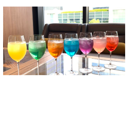
日本のコンテンツ産業やカルチャーに与えた影響を探る企
画です。
日本モバイルゲーム産業史
日本のモバイルゲーム史における主要なトピック・タイト
ルを網羅するほか、開発者へのインタビューや識者による
解説を掲載。約20年の歴史が一望できる決定版！
若ゲのいたり〜ゲームクリエイターの青春〜
『うつヌケ』『ペンと箸』等で知られるマンガ家・田中圭
一先生によるゲーム業界レポートマンガです。
なんでゲームは面白い？
ゲーム開発者・hamatsu氏がゲームの魅力を画面や操作の
具体的な形から解き明かしていく、硬派で骨太な評論連載
です。
ゲームが変えた日本語
「経験値」「裏技」「ラスボス」… ゲームにまつわる言葉
の起源や用法の変遷を、コンピューター文化史研究家・タ
イニーP氏が徹底調査。
カテゴリ
特集記事