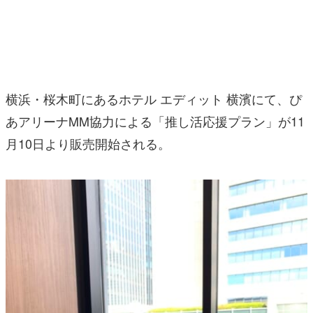
マンガ
女性向け
アプリレビュー
横浜・桜木町にあるホテル エディット 横濱にて、ぴ
その他
あアリーナMM協力による「推し活応援プラン」が11
月10日より販売開始される。
電ファミニコゲーマーとは？
運営：株式会社マレ