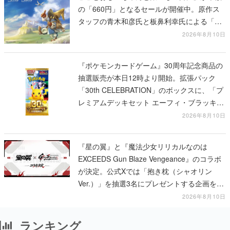
の「660円」となるセールが開催中。原作ス
タッフの青木和彦氏と板鼻利幸氏による「ビ
ビ」の前日譚
2026年8月10日
『ポケモンカードゲーム』30周年記念商品の
抽選販売が本日12時より開始。拡張パック
「30th CELEBRATION」のボックスに、「プ
レミアムデッキセット エーフィ・ブラッキ
ー」「FUTURISTIC BOX」の計3商品
2026年8月10日
『星の翼』と『魔法少女リリカルなのは
EXCEEDS Gun Blaze Vengeance』のコラボ
が決定。公式Xでは「抱き枕（シャオリン
Ver.）」を抽選3名にプレゼントする企画を実
施中
2026年8月10日
ランキング