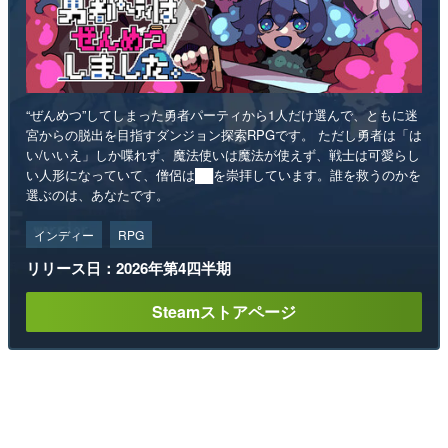
“ぜんめつ”してしまった勇者パーティから1人だけ選んで、ともに迷
宮からの脱出を目指すダンジョン探索RPGです。 ただし勇者は「は
い/いいえ」しか喋れず、魔法使いは魔法が使えず、戦士は可愛らし
い人形になっていて、僧侶は██を崇拝しています。誰を救うのかを
選ぶのは、あなたです。
インディー
RPG
リリース日：2026年第4四半期
Steamストアページ