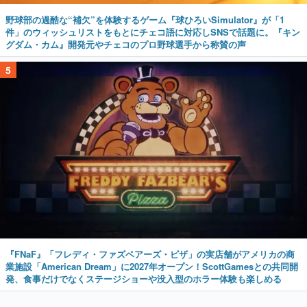
野球部の過酷な“補欠”を体験するゲーム『球ひろいSimulator』が「1
件」のウィッシュリストをもとにチェコ語に対応しSNSで話題に。『キン
グダム・カム』開発元やチェコのプロ野球選手から称賛の声
5
『FNaF』「フレディ・ファズベアーズ・ピザ」の実店舗がアメリカの商
業施設「American Dream」に2027年オープン！ScottGamesとの共同開
発、食事だけでなくステージショーや没入型のホラー体験も楽しめる