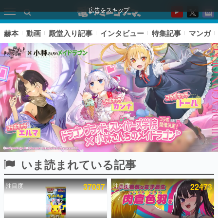
広告をスキップ
赫本
動画
殿堂入り記事
インタビュー
特集記事
マンガ
いま読まれている記事
ピックアップ
注目度
37037
注目度
22473
電ファミのいま読まれている記事ランキング
アプリセール情報