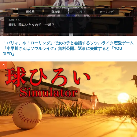
「パリィ」や「ローリング」で女の子と会話するソウルライク恋愛ゲーム
『小早川さんはソウルライク』無料公開。返事に失敗すると「YOU
DIED」
4