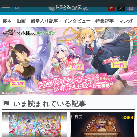
広告をスキップ
赫本
動画
殿堂入り記事
インタビュー
特集記事
マンガ
いま読まれている記事
ピックアップ
注目度
6435
注目度
3388
電ファミのいま読まれている記事ランキング
アプリセール情報