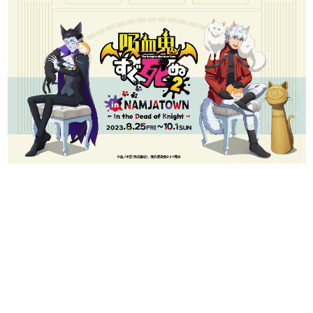
日本のコンテンツ産業やカルチャーに与えた影響を探る企
画です。
日本モバイルゲーム産業史
日本のモバイルゲーム史における主要なトピック・タイト
ルを網羅するほか、開発者へのインタビューや識者による
解説を掲載。約20年の歴史が一望できる決定版！
若ゲのいたり〜ゲームクリエイターの青春〜
『うつヌケ』『ペンと箸』等で知られるマンガ家・田中圭
一先生によるゲーム業界レポートマンガです。
なんでゲームは面白い？
ゲーム開発者・hamatsu氏がゲームの魅力を画面や操作の
具体的な形から解き明かしていく、硬派で骨太な評論連載
です。
ゲームが変えた日本語
「経験値」「裏技」「ラスボス」… ゲームにまつわる言葉
の起源や用法の変遷を、コンピューター文化史研究家・タ
イニーP氏が徹底調査。
カテゴリ
特集記事