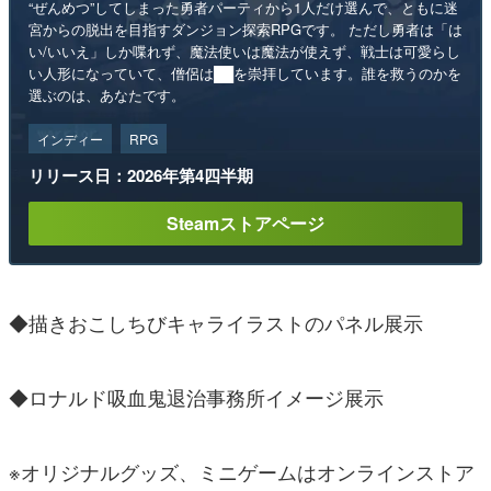
“ぜんめつ”してしまった勇者パーティから1人だけ選んで、ともに迷
宮からの脱出を目指すダンジョン探索RPGです。 ただし勇者は「は
い/いいえ」しか喋れず、魔法使いは魔法が使えず、戦士は可愛らし
い人形になっていて、僧侶は██を崇拝しています。誰を救うのかを
選ぶのは、あなたです。
インディー
RPG
リリース日：2026年第4四半期
Steamストアページ
◆描きおこしちびキャライラストのパネル展示
◆ロナルド吸血鬼退治事務所イメージ展示
※オリジナルグッズ、ミニゲームはオンラインストア