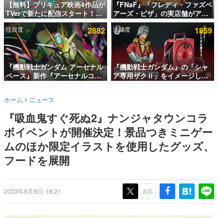
【無料】プリキュア映画4作品が
『FNaF』「フレディ・ファズベ
TVerで新たに配信スタート！な
アーズ・ピザ」の実店舗がアメ
インタビュー
んと2018年～2024年の映画ほぼ
リカの商業施設「American
注目度
2882
注目度
1859
すべてが見放題に、ぶっちゃけ
Dream」に2027年オープン！
連載・特集一覧
ありえないラインナップ
ScottGamesとの共同開発、食
事だけでなくステージショーや
殿堂入り記事
没入型のホラー体験も楽しめる
SNS拡散数が数千以上！ ページビュー数万以上！ などな
『機動戦士ガンダム アーセナル
『機動戦士ガンダム』の「シャ
ど。多くの人々に読まれた、電ファミ渾身の“殿堂入り”記
ベース』新作『アーセナルコマ
ア専用ザクⅡ」をイメージした
事をまとめました。
ンダー』発表！8月28日からオ
散水ホースリールが予約開始。
ープンベータテスト開催、2027
本体にはシャアのパーソナルマ
ゲームの企画書
ホーム
ニュース
年2月下旬に稼働予定
ークやジオン公国軍のエンブレ
名作ゲームクリエイターの方々に製作時のエピソードをお
聞きし、ヒットする企画（ゲーム）とは何か？を探ってい
ム、型式番号などを配置
『吸血鬼すぐ死ぬ2』ナンジャタウンコラ
きます。
ボイベントが開催決定！景品つきミニゲー
赫本
この物語を解いてはいけない。『赫本』は、〈試験問題〉
ムのほか限定イラストを使用したグッズ、
の形をした短編ホラー小説集です。
フードを展開
新世代に訊く
これからのデジタルゲーム市場を担う若きクリエイター達
の姿を追い、彼らのルーツと情熱を探っていきます。
2023年8月8日 18:21
反応
ゲーム世代の作家たち
ゲームに多大な影響を受けた作家さんに取材し、ゲームが