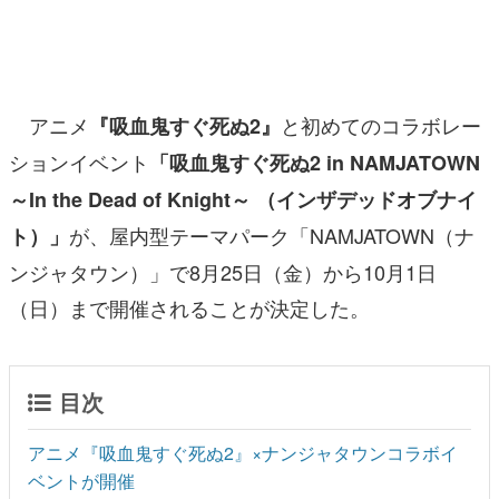
マンガ
女性向け
アニメ
と初めてのコラボレー
『吸血鬼すぐ死ぬ2』
アプリレビュー
ションイベント
「吸血鬼すぐ死ぬ2 in NAMJATOWN
その他
～In the Dead of Knight～ （インザデッドオブナイ
電ファミニコゲーマーとは？
が、屋内型テーマパーク「NAMJATOWN（ナ
ト）」
ンジャタウン）」で8月25日（金）から10月1日
運営：株式会社マレ
（日）まで開催されることが決定した。
目次
アニメ『吸血鬼すぐ死ぬ2』×ナンジャタウンコラボイ
ベントが開催