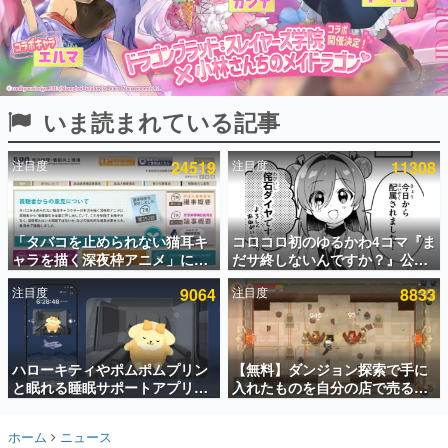
インタビュー
連載・特集一覧
殿堂入り記事
いま読まれている記事
SNS拡散数が数千以上！ ページビュー数万以上！ などな
ど。多くの人々に読まれた、電ファミ渾身の“殿堂入り”記
事をまとめました。
注目度
24519
注目度
11308
ゲームの企画書
名作ゲームクリエイターの方々に製作時のエピソードをお
聞きし、ヒットする企画（ゲーム）とは何か？を探ってい
「タバコを止められない猫耳キ
コロコロ初のゆるかわ4コマ『ま
きます。
ャラを描く深夜枠アニメ」に視
だサ終しないんですか？』公開
赫本
聴者の一部から批判意見。違法
スタート。主人公は新入社員の
この物語を解いてはいけない。『赫本』は、〈試験問題〉
注目度
9064
注目度
8833
薬物の使用と思わしき描写も含
侘石ダイヤ、ゲーム会社を舞台
の形をした短編ホラー小説集です。
めて、BPOが議論を交わす
にトラブルへ対応する社員たち
を描く
新世代に訊く
ハローキティやポムポムプリン
【無料】ダンジョン探索で手に
これからのデジタルゲーム市場を担う若きクリエイター達
の姿を追い、彼らのルーツと情熱を探っていきます。
と眠れる睡眠サポートアプリ
入れたものを自分の店で売るゲ
『ゆめたび』が配信中。キャラ
ーム『Moonlighter』がSteam
ごとのASMRや目覚ましアラー
にて無料配布中！続編
ゲーム世代の作家たち
ホーム
ニュース
ムも搭載
『Moonlighter 2』の9月2日正
ゲームに多大な影響を受けた作家さんに取材し、ゲームが