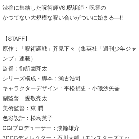
渋谷に集結した呪術師VS.呪詛師・呪霊の
かつてない大規模な呪い合いがついに始まる―!!
【STAFF】
原作：「呪術廻戦」芥見下々（集英社「週刊少年ジャ
ンプ」連載）
監督：御所園翔太
シリーズ構成・脚本：瀬古浩司
キャラクターデザイン：平松禎史・小磯沙矢香
副監督：愛敬亮太
美術監督：東 潤一
色彩設計：松島英子
CGIプロデューサー：淡輪雄介
3DCGディレクター：石川大輔（モンスターズエッ