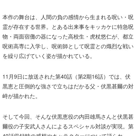
本作の舞台は、人間の負の感情から生まれる呪い・呪
霊が存在する世界。とある出来事をキッカケに特急呪
物・両面宿儺の器になった高校生・虎杖悠仁が、都立
呪術高専に入学し、呪術師として呪霊との熾烈な戦い
を繰り広げていく姿が描かれている。
11月9日に放送された第40話（第2期16話）では、伏
黒恵と圧倒的な強さで立ちはだかる父・伏黒甚爾の対
峙が描かれた。
そして今回、そんな伏黒恵役の内田雄馬さんと伏黒甚
爾役の子安武人さんによるスペシャル対談が実現。第
40話収録時の感想やキャラクターについて語られ