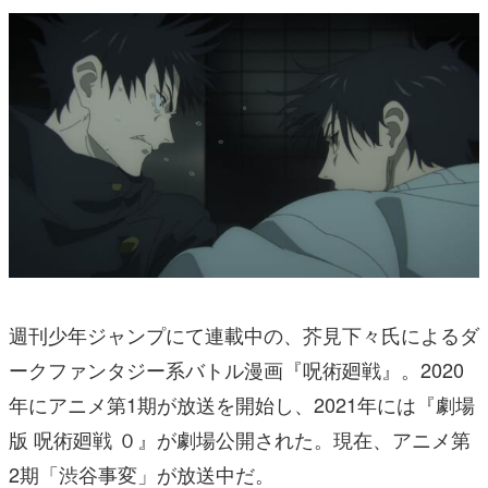
週刊少年ジャンプにて連載中の、芥見下々氏によるダ
ークファンタジー系バトル漫画『呪術廻戦』。2020
年にアニメ第1期が放送を開始し、2021年には『劇場
版 呪術廻戦 ０』が劇場公開された。現在、アニメ第
2期「渋谷事変」が放送中だ。