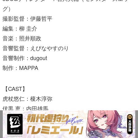
グ）
撮影監督：伊藤哲平
編集：柳 圭介
音楽：照井順政
音響監督：えびなやすのり
音響制作：dugout
制作：MAPPA
【CAST】
虎杖悠仁：榎木淳弥
伏黒 恵：内田雄馬
釘崎野薔薇：瀬戸麻沙美
五条 悟：中村悠一
真人：島﨑信長