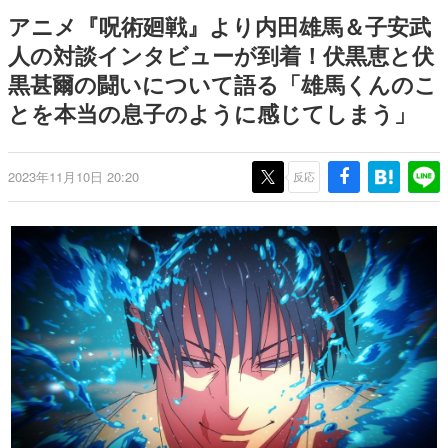
式リリースを記念したキャンペ
日本のコンテンツ産業やカルチャーに与えた影響を探る企
アニメ『呪術廻戦』より内田雄馬＆子安武
ーン
画です。
人の対談インタビューが到着！伏黒恵と伏
日本モバイルゲーム産業史
黒甚爾の闘いについて語る「雄馬くんのこ
日本のモバイルゲーム史における主要なトピック・タイト
ルを網羅するほか、開発者へのインタビューや識者による
とを本当の息子のように感じてしまう」
解説を掲載。約20年の歴史が一望できる決定版！
若ゲのいたり〜ゲームクリエイターの青春〜
『うつヌケ』『ペンと箸』等で知られるマンガ家・田中圭
2023年11月10日 20:20
反応
一先生によるゲーム業界レポートマンガです。
なんでゲームは面白い？
ゲーム開発者・hamatsu氏がゲームの魅力を画面や操作の
具体的な形から解き明かしていく、硬派で骨太な評論連載
です。
ゲームが変えた日本語
「経験値」「裏技」「ラスボス」… ゲームにまつわる言葉
の起源や用法の変遷を、コンピューター文化史研究家・タ
イニーP氏が徹底調査。
カテゴリ
特集記事