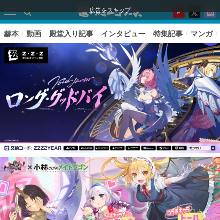
広告をスキップ
赫本
動画
殿堂入り記事
インタビュー
特集記事
マンガ
ピックアップ
電ファミのいま読まれている記事ランキング
アプリセール情報