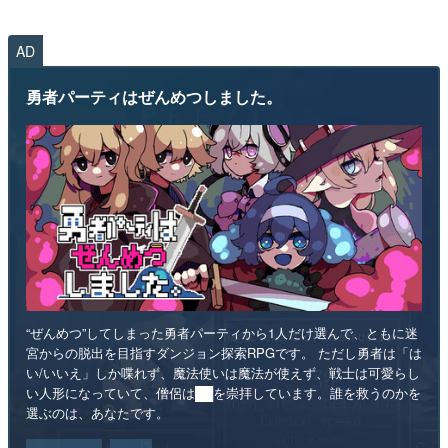
AD
勇者パーティはぜんめつしました。
“ぜんめつ”してしまった勇者パーティから1人だけ選んで、ともに迷
宮からの脱出を目指すダンジョン探索RPGです。 ただし勇者は「は
い/いいえ」しか喋れず、魔法使いは魔法が使えず、戦士は可愛らし
い人形になっていて、僧侶は██を崇拝しています。誰を救うのかを
選ぶのは、あなたです。