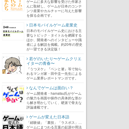
ゲームに多大な影響を受けた作家さ
んに取材し、ゲームが日本のコンテ
ンツ産業やカルチャーに与えた影響
を探る企画です。
日本モバイルゲーム産業史
日本のモバイルゲーム史における主
要なトピック・タイトルを網羅する
ほか、開発者へのインタビューや識
者による解説を掲載。約20年の歴史
が一望できる決定版！
若ゲのいたり〜ゲームクリエ
イターの青春〜
『うつヌケ』『ペンと箸』等で知ら
れるマンガ家・田中圭一先生による
ゲーム業界レポートマンガです。
なんでゲームは面白い？
ゲーム開発者・hamatsu氏がゲーム
の魅力を画面や操作の具体的な形か
ら解き明かしていく、硬派で骨太な
評論連載です。
ゲームが変えた日本語
「経験値」「裏技」「ラスボス」…
ゲームにまつわる言葉の起源や用法