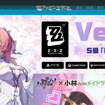
赫本
動画
殿堂