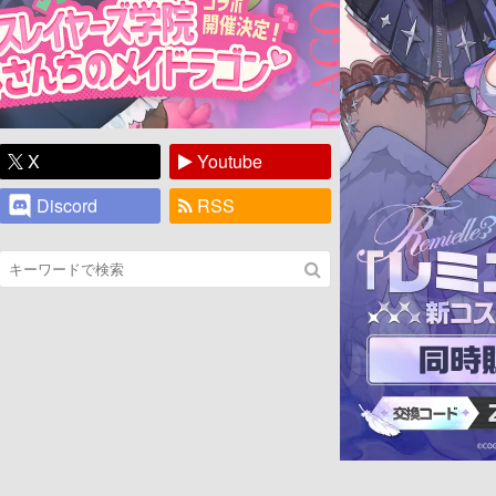
X
Youtube
Discord
RSS