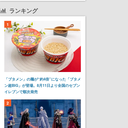
ランキング
1
「ブタメン」の麺が“約4倍”になった「ブタメ
ン超BIG」が登場。8月11日より全国のセブン
イレブンで順次発売
2