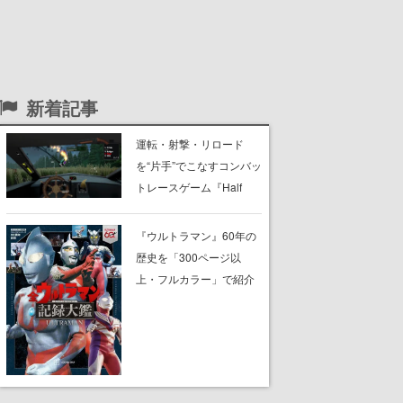
新着記事
運転・射撃・リロード
を“片手”でこなすコンバッ
トレースゲーム『Half
Grip』が忙しすぎる。ラ
イバルを片手運転でぶっ
『ウルトラマン』60年の
飛ばし、銃の片手撃ちで
歴史を「300ページ以
蹴散らしながら勝利を目
上・フルカラー」で紹介
指すピクセルアート調の
する書籍『全ウルトラマ
ローグライク
ン記録大鑑』が、明日8月
7日に発売。『レッドマ
ン』『ミラーマン』など
の円谷特撮も30作品以上