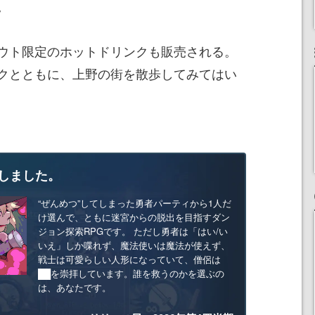
。
ウト限定のホットドリンクも販売される。
クとともに、上野の街を散歩してみてはい
しました。
“ぜんめつ”してしまった勇者パーティから1人だ
け選んで、ともに迷宮からの脱出を目指すダン
ジョン探索RPGです。 ただし勇者は「はい/い
いえ」しか喋れず、魔法使いは魔法が使えず、
戦士は可愛らしい人形になっていて、僧侶は
██を崇拝しています。誰を救うのかを選ぶの
は、あなたです。