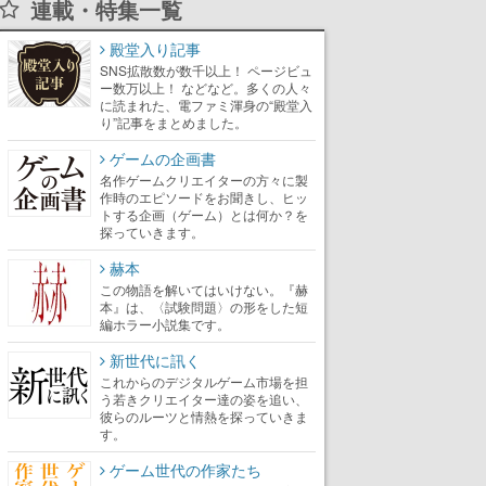
連載・特集一覧
殿堂入り記事
SNS拡散数が数千以上！ ページビュ
ー数万以上！ などなど。多くの人々
に読まれた、電ファミ渾身の“殿堂入
り”記事をまとめました。
ゲームの企画書
名作ゲームクリエイターの方々に製
作時のエピソードをお聞きし、ヒッ
トする企画（ゲーム）とは何か？を
探っていきます。
赫本
この物語を解いてはいけない。『赫
本』は、〈試験問題〉の形をした短
編ホラー小説集です。
新世代に訊く
これからのデジタルゲーム市場を担
う若きクリエイター達の姿を追い、
彼らのルーツと情熱を探っていきま
す。
ゲーム世代の作家たち