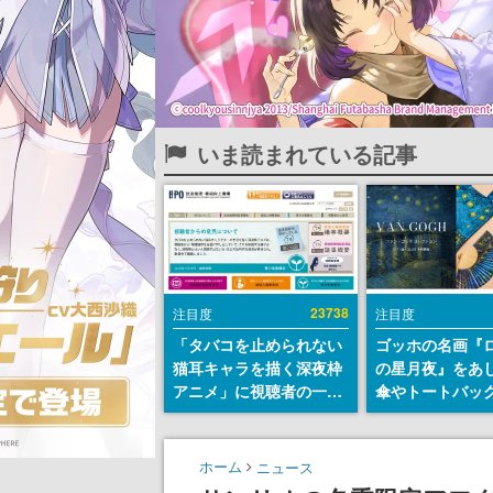
いま読まれている記事
23738
注目度
注目度
「タバコを止められない
ゴッホの名画『
猫耳キャラを描く深夜枠
の星月夜』をあ
アニメ」に視聴者の一部
傘やトートバッ
から批判意見。違法薬物
登場。8月7日21
の使用と思わしき描写も
日間限定で予約
含めて、BPOが議論を交
ホーム
ニュース
わす