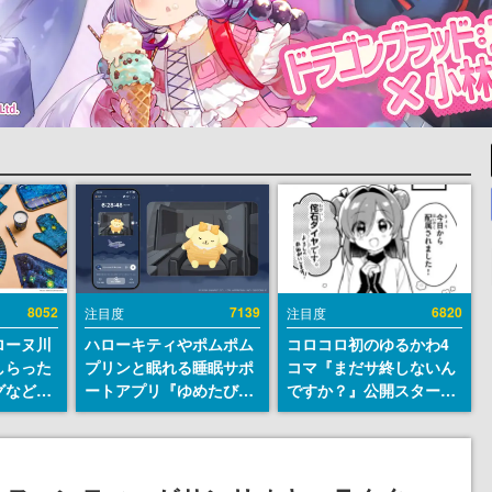
8052
7139
6820
注目度
注目度
ローヌ川
ハローキティやポムポム
コロコロ初のゆるかわ4
しらった
プリンと眠れる睡眠サポ
コマ『まだサ終しないん
グなどが
ートアプリ『ゆめたび』
ですか？』公開スター
時より2
が配信中。キャラごとの
ト。主人公は新入社員の
販売
ASMRや目覚ましアラー
侘石ダイヤ、ゲーム会社
ムも搭載
を舞台にトラブルへ対応
する社員たちを描く