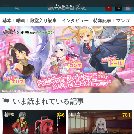
広告をスキップ
赫本
動画
殿堂入り記事
インタビュー
特集記事
マンガ
いま読まれている記事
ピックアップ
注目度
946
注目度
781
電ファミのいま読まれている記事ランキング
アプリセール情報