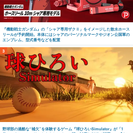
『機動戦士ガンダム』の「シャア専用ザクⅡ」をイメージした散水ホース
リールが予約開始。本体にはシャアのパーソナルマークやジオン公国軍の
エンブレム、型式番号などを配置
3
野球部の過酷な“補欠”を体験するゲーム『球ひろいSimulator』が「1