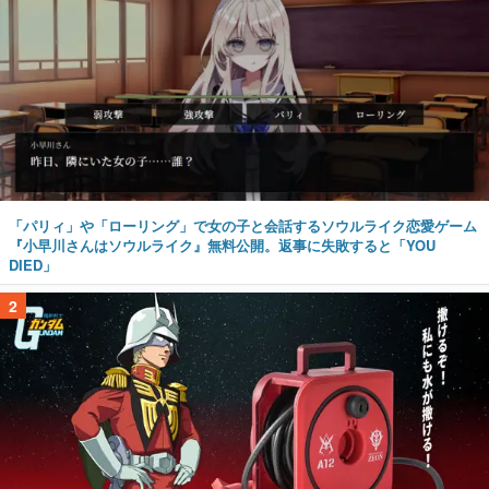
「パリィ」や「ローリング」で女の子と会話するソウルライク恋愛ゲーム
『小早川さんはソウルライク』無料公開。返事に失敗すると「YOU
DIED」
2