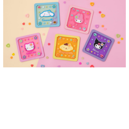
日本のコンテンツ産業やカルチャーに与えた影響を探る企
画です。
日本モバイルゲーム産業史
日本のモバイルゲーム史における主要なトピック・タイト
ルを網羅するほか、開発者へのインタビューや識者による
解説を掲載。約20年の歴史が一望できる決定版！
若ゲのいたり〜ゲームクリエイターの青春〜
『うつヌケ』『ペンと箸』等で知られるマンガ家・田中圭
一先生によるゲーム業界レポートマンガです。
なんでゲームは面白い？
ゲーム開発者・hamatsu氏がゲームの魅力を画面や操作の
具体的な形から解き明かしていく、硬派で骨太な評論連載
です。
ゲームが変えた日本語
「経験値」「裏技」「ラスボス」… ゲームにまつわる言葉
の起源や用法の変遷を、コンピューター文化史研究家・タ
イニーP氏が徹底調査。
カテゴリ
特集記事