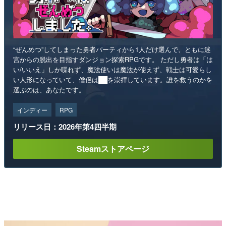
“ぜんめつ”してしまった勇者パーティから1人だけ選んで、ともに迷
宮からの脱出を目指すダンジョン探索RPGです。 ただし勇者は「は
い/いいえ」しか喋れず、魔法使いは魔法が使えず、戦士は可愛らし
い人形になっていて、僧侶は██を崇拝しています。誰を救うのかを
選ぶのは、あなたです。
インディー
RPG
リリース日：2026年第4四半期
Steamストアページ