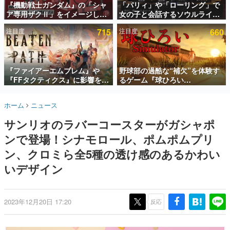
『機動戦士ガンダム』の「シャ
「パリィ」や「ローリング」で
ア専用ザクⅡ」をイメージした
女の子と会話するソウルライク
インタビュー
散水ホースリールが予約開始。
恋愛ゲーム『小早川さんはソウ
注目度
715
注目度
660
本体にはシャアのパーソナルマ
ルライク』無料公開。返事に失
連載・特集一覧
ークやジオン公国軍のエンブレ
敗すると「YOU DIED」
ム、型式番号などを配置
殿堂入り記事
SNS拡散数が数千以上！ ページビュー数万以上！ などな
『ファイアーエムブレム』や
野球部の過酷な“補欠”を体験す
ど。多くの人々に読まれた、電ファミ渾身の“殿堂入り”記
『FFタクティクス』に影響を受
るゲーム『球ひろい
事をまとめました。
けた新作戦略RPG『Beaten
Simulator』が「1件」のウィッ
Path』2027年に発売へ。
シュリストをもとにチェコ語に
ゲームの企画書
ホーム
ニュース
PC（Steam）、PS5、Xbox、
対応しSNSで話題に。『キング
名作ゲームクリエイターの方々に製作時のエピソードをお
聞きし、ヒットする企画（ゲーム）とは何か？を探ってい
Switch向けにリリース予定
ダム・カム』開発元やチェコの
サンリオのラバーコースターがガシャポ
きます。
プロ野球選手から称賛の声
ンで登場！シナモロール、ポムポムプリ
赫本
この物語を解いてはいけない。『赫本』は、〈試験問題〉
ン、クロミら全5種の透け感のあるかわい
の形をした短編ホラー小説集です。
いデザイン
新世代に訊く
これからのデジタルゲーム市場を担う若きクリエイター達
の姿を追い、彼らのルーツと情熱を探っていきます。
2023年12月20日 17:20
反応
ゲーム世代の作家たち
ゲームに多大な影響を受けた作家さんに取材し、ゲームが