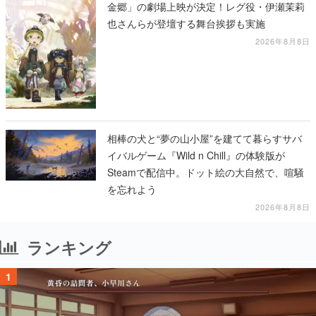
金郷」の劇場上映が決定！レグ役・伊瀬茉莉
也さんらが登壇する舞台挨拶も実施
2026年8月8日
相棒の犬と“夢の山小屋”を建てて暮らすサバ
イバルゲーム『Wild n Chill』の体験版が
Steamで配信中。ドット絵の大自然で、喧騒
を忘れよう
2026年8月8日
ランキング
1