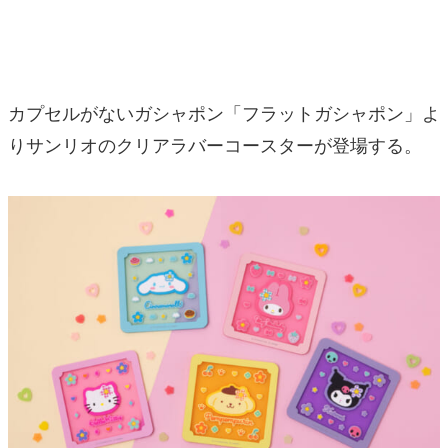
マンガ
女性向け
カプセルがないガシャポン「フラットガシャポン」よ
アプリレビュー
りサンリオのクリアラバーコースターが登場する。
その他
電ファミニコゲーマーとは？
運営：株式会社マレ