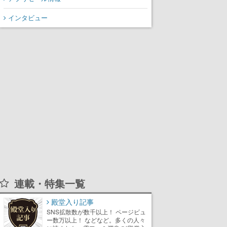
インタビュー
連載・特集一覧
殿堂入り記事
SNS拡散数が数千以上！ ページビュ
ー数万以上！ などなど。多くの人々