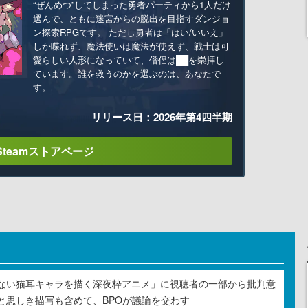
“ぜんめつ”してしまった勇者パーティから1人だけ
選んで、ともに迷宮からの脱出を目指すダンジョ
ン探索RPGです。 ただし勇者は「はい/いいえ」
しか喋れず、魔法使いは魔法が使えず、戦士は可
愛らしい人形になっていて、僧侶は██を崇拝し
ています。誰を救うのかを選ぶのは、あなたで
す。
リリース日：2026年第4四半期
Steamストアページ
ない猫耳キャラを描く深夜枠アニメ」に視聴者の一部から批判意
と思しき描写も含めて、BPOが議論を交わす