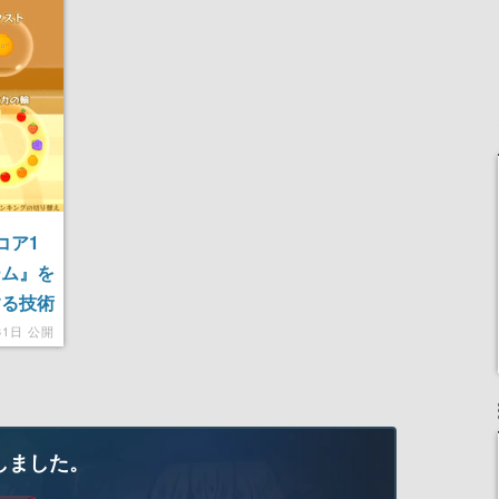
コア1
ーム』を
する技術
31日 公開
しました。