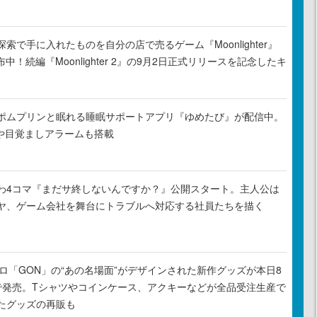
索で手に入れたものを自分の店で売るゲーム『Moonlighter』
布中！続編『Moonlighter 2』の9月2日正式リリースを記念したキ
ポムプリンと眠れる睡眠サポートアプリ『ゆめたび』が配信中。
Rや目覚ましアラームも搭載
わ4コマ『まだサ終しないんですか？』公開スタート。主人公は
ヤ、ゲーム会社を舞台にトラブルへ対応する社員たちを描く
元プロ「GON」の“あの名場面”がデザインされた新作グッズが本日8
で発売。Tシャツやコインケース、アクキーなどが全品受注生産で
たグッズの再販も