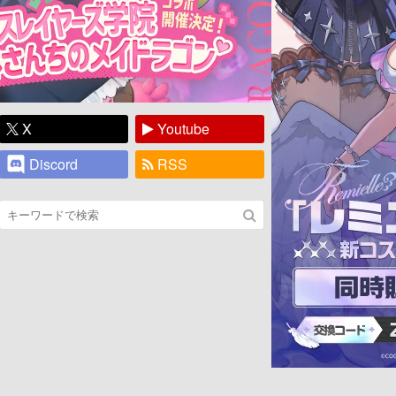
X
Youtube
Discord
RSS