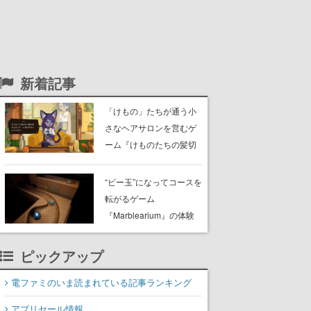
新着記事
「けもの」たちが通う小
さなヘアサロンを営むゲ
ーム『けものたちの髪切
り屋』体験版が配信開
始。悩みを持ったお客様
“ビー玉”になってコースを
と会話を交わし“本当に望
転がるゲーム
んでる髪型”を見つけ出す
『Marblearium』の体験
版がSteamで本日8月7日
より配信。Lo-Fiビートに
ピックアップ
乗って奇妙な空間を探検
電ファミのいま読まれている記事ランキング
アプリセール情報