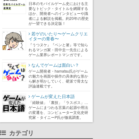
日本のモバイルゲーム史における主
要なトピック・タイトルを網羅する
ほか、開発者へのインタビューや識
者による解説を掲載。約20年の歴史
が一望できる決定版！
若ゲのいたり〜ゲームクリエ
イターの青春〜
『うつヌケ』『ペンと箸』等で知ら
れるマンガ家・田中圭一先生による
ゲーム業界レポートマンガです。
なんでゲームは面白い？
ゲーム開発者・hamatsu氏がゲーム
の魅力を画面や操作の具体的な形か
ら解き明かしていく、硬派で骨太な
評論連載です。
ゲームが変えた日本語
「経験値」「裏技」「ラスボス」…
ゲームにまつわる言葉の起源や用法
の変遷を、コンピューター文化史研
究家・タイニーP氏が徹底調査。
カテゴリ