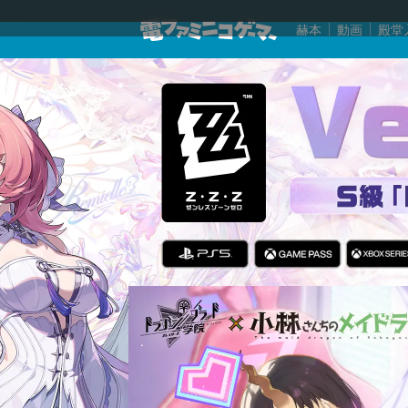
赫本
動画
殿堂