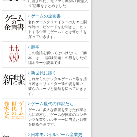
に読まれた、電ファミ渾身の“殿堂入
り”記事をまとめました。
ゲームの企画書
名作ゲームクリエイターの方々に製
作時のエピソードをお聞きし、ヒッ
トする企画（ゲーム）とは何か？を
探っていきます。
赫本
この物語を解いてはいけない。『赫
本』は、〈試験問題〉の形をした短
編ホラー小説集です。
新世代に訊く
これからのデジタルゲーム市場を担
う若きクリエイター達の姿を追い、
彼らのルーツと情熱を探っていきま
す。
ゲーム世代の作家たち
ゲームに多大な影響を受けた作家さ
んに取材し、ゲームが日本のコンテ
ンツ産業やカルチャーに与えた影響
を探る企画です。
日本モバイルゲーム産業史