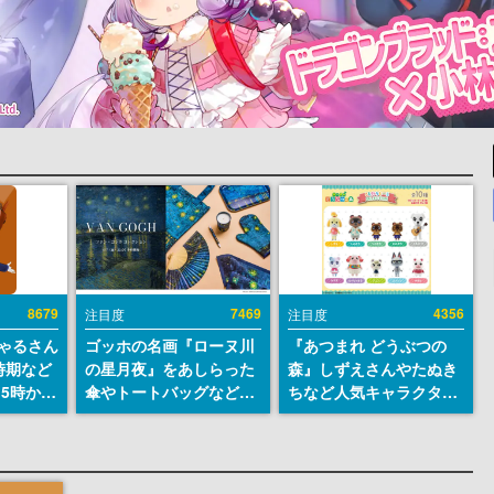
8679
7469
4356
注目度
注目度
ちゃるさん
ゴッホの名画『ローヌ川
『あつまれ どうぶつの
時期など
の星月夜』をあしらった
森』しずえさんやたぬき
15時から
傘やトートバッグなどが
ちなど人気キャラクター
登場。8月7日21時より2
のフロッキードールが9
日間限定で予約販売
月に発売開始。「とたけ
け」や「ちゃちゃまる」
も