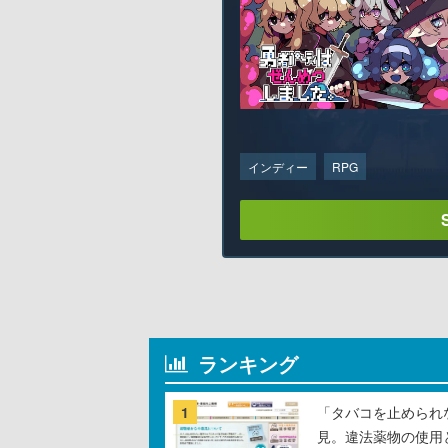
インディー
RPG
ランキング
1
「タバコを止められ
見。違法薬物の使用