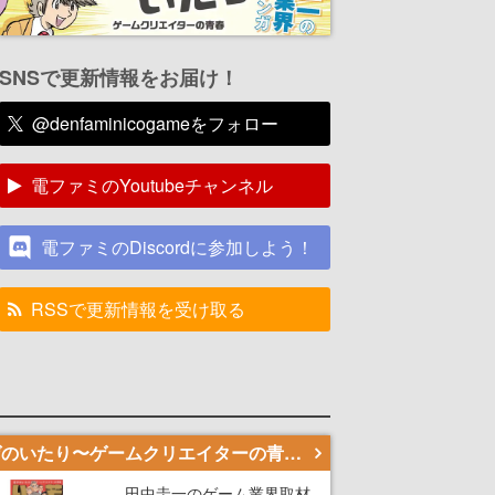
SNSで更新情報をお届け！
@denfaminicogameをフォロー
電ファミのYoutubeチャンネル
電ファミのDiscordに参加しよう！
RSSで更新情報を受け取る
若ゲのいたり〜ゲームクリエイターの青春〜
田中圭一のゲーム業界取材