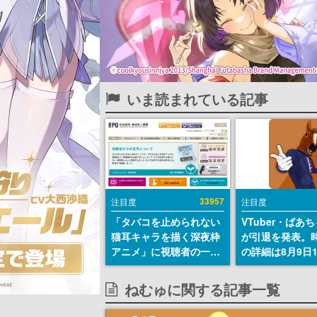
いま読まれている記事
33957
注目度
注目度
「タバコを止められない
VTuber・ばあ
猫耳キャラを描く深夜枠
が引退を発表。
アニメ」に視聴者の一部
の詳細は8月9日
から批判意見。違法薬物
の配信で説明
の使用と思しき描写も含
ねむゅに関する記事一覧
めて、BPOが議論を交わ
す