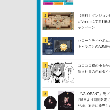
2
【無料】ダンジョン探
がSteamにて無料配
ャンペーン
3
ハローキティやポム
キャラごとのASM
4
コロコロ初のゆるか
新入社員の侘石ダイ
5
『VALORANT』
月5日より期間限定
登場、過去に発売し