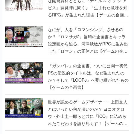
なにが、人を「ロマンシング」させるの
か？『ロマサガ2』当時の企画書とキャラ
設定画から迫る、河津秋敏がRPGに生み出
した「ロマン」の正体とは【ゲームの企画
書】
『ガンパレ』の企画書、ついに公開━初代
PSの伝説的タイトルは、なぜ生まれたの
か？そして『LOOP8』へ受け継がれたもの
【ゲームの企画書】
世界が認めるゲームデザイナー・上田文人
とはいったい何が凄いのか？ ヨコオタロ
ウ・外山圭一郎らと共に『ICO』に込めら
れたこだわりを語り尽くす！【ゲームの企
画書】
【ゲームの企画書】『ペルソナ3』を築き
上げたのは反骨心とリスペクトだった。赤
い企画書のもとに集った“愚連隊”がシリー