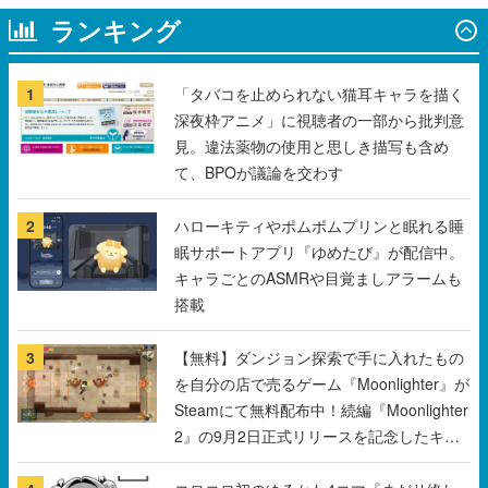
1
「タバコを止められない猫耳キャラを描く
深夜枠アニメ」に視聴者の一部から批判意
見。違法薬物の使用と思しき描写も含め
て、BPOが議論を交わす
2
ハローキティやポムポムプリンと眠れる睡
眠サポートアプリ『ゆめたび』が配信中。
キャラごとのASMRや目覚ましアラームも
搭載
3
【無料】ダンジョン探索で手に入れたもの
を自分の店で売るゲーム『Moonlighter』が
Steamにて無料配布中！続編『Moonlighter
2』の9月2日正式リリースを記念したキャ
ンペーン
4
コロコロ初のゆるかわ4コマ『まだサ終し
ないんですか？』公開スタート。主人公は
新入社員の侘石ダイヤ、ゲーム会社を舞台
にトラブルへ対応する社員たちを描く