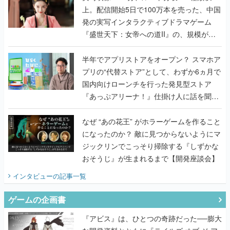
うこだわりをプロデューサーに聞いた
半年でアプリストアをオープン？ スマホア
プリの“代替ストア”として、わずか6ヵ月で
国内向けローンチを行った発見型ストア
『あっぷアリーナ！』仕掛け人に話を聞い
てみた
なぜ “あの花王” がホラーゲームを作ること
になったのか？ 敵に見つからないようにマ
ジックリンでこっそり掃除する『しずかな
おそうじ』が生まれるまで【開発座談会】
インタビュー
の記事一覧
ゲームの企画書
『アビス』は、ひとつの奇跡だった──膨大
な開発資料とともに『テイルズ オブ ジ ア
ビス』開発陣に聞く、「生まれた意味を知
るRPG」が生まれた理由【ゲームの企画
書】