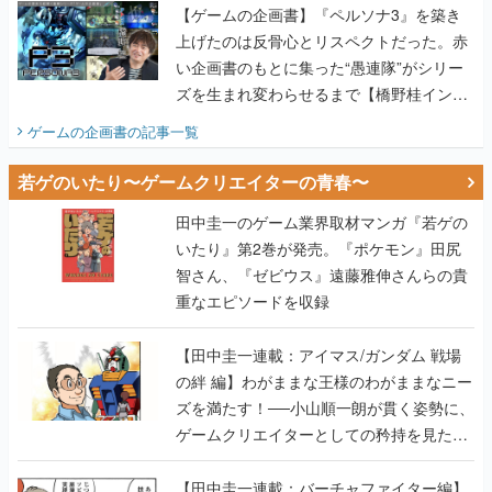
ズを生まれ変わらせるまで【橋野桂インタ
ビュー】
ゲームの企画書
の記事一覧
若ゲのいたり〜ゲームクリエイターの青春〜
田中圭一のゲーム業界取材マンガ『若ゲの
いたり』第2巻が発売。『ポケモン』田尻
智さん、『ゼビウス』遠藤雅伸さんらの貴
重なエピソードを収録
【田中圭一連載：アイマス/ガンダム 戦場
の絆 編】わがままな王様のわがままなニー
ズを満たす！──小山順一朗が貫く姿勢に、
ゲームクリエイターとしての矜持を見た
【若ゲのいたり最終回】
【田中圭一連載：バーチャファイター編】
「新しい3D表現のために、軍事技術を採り
入れたい」世界情勢を味方につけて、ゲー
ムに革命をもたらした鈴木 裕の功績【若ゲ