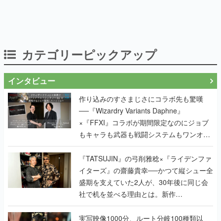
カテゴリーピックアップ
インタビュー
作り込みのすさまじさにコラボ先も驚嘆
──『Wizardry Variants Daphne』
×『FFXI』コラボが期間限定なのにジョブ
もキャラも武器も戦闘システムもワンオフ
で作り込まれた理由を両ディレクターに聞
く
『TATSUJIN』の弓削雅稔×『ライデンファ
イターズ』の齋藤貴幸──かつて縦シュー全
盛期を支えていた2人が、30年後に同じ会
社で机を並べる理由とは。新作
『TATSUJIN EXTREME』で初タッグを組
んだレジェンド2人に訊く開発秘話
実写映像1000分、ルート分岐100種類以
上。配信開始5日で100万本を売った、中国
発の実写インタラクティブドラマゲーム
『盛世天下：女帝への道II』の、規模が違