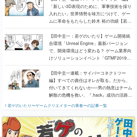
のいたり】
【田中圭一：若ゲのいたり】ゲーム開発統
合環境「Unreal Engine」最新バージョン
で、開発環境はどう変わる？ ゲーム業界向
けソリューションイベント「GTMF2019」
に行って、より理解を深めよう【PR】
【田中圭一連載：サイバーコネクトツー
編】すべての責任はオレが取る。だから、
付いてきてくれないか──男の熱意はチーム
解散の危機を救い、『.hack』成功の活路を
開く。業界の快男児・松山 洋に流れる血は
若ゲのいたり〜ゲームクリエイターの青春〜
の記事一覧
『少年ジャンプ』色だった【若ゲのいた
り】