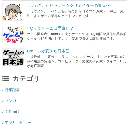
なんでゲームは面白い？
ゲーム開発者・hamatsu氏がゲームの魅力を画面や操作の具体的
な形から解き明かしていく、硬派で骨太な評論連載です。
ゲームが変えた日本語
「経験値」「裏技」「ラスボス」… ゲームにまつわる言葉の起
源や用法の変遷を、コンピューター文化史研究家・タイニーP氏
が徹底調査。
カテゴリ
特集記事
マンガ
女性向け
アプリレビュー
その他
電ファミニコゲーマーとは？