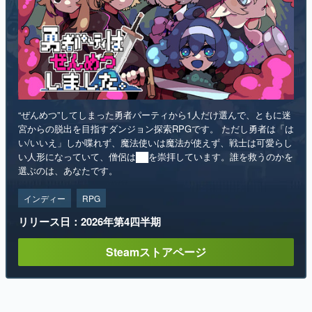
“ぜんめつ”してしまった勇者パーティから1人だけ選んで、ともに迷
宮からの脱出を目指すダンジョン探索RPGです。 ただし勇者は「は
い/いいえ」しか喋れず、魔法使いは魔法が使えず、戦士は可愛らし
い人形になっていて、僧侶は██を崇拝しています。誰を救うのかを
選ぶのは、あなたです。
インディー
RPG
リリース日：2026年第4四半期
Steamストアページ
ランキング