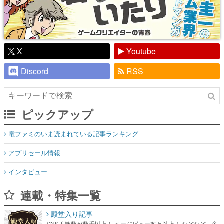
X
Youtube
Discord
RSS
ピックアップ
電ファミのいま読まれている記事ランキング
アプリセール情報
インタビュー
連載・特集一覧
殿堂入り記事
SNS拡散数が数千以上！ ページビュー数万以上！ などなど。多
くの人々に読まれた、電ファミ渾身の“殿堂入り”記事をまとめま
した。
ゲームの企画書