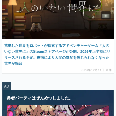
マンガ
女性向け
荒廃した世界をロボットが探索するアドベンチャーゲーム『人の
アプリレビュー
いない世界に』のSteamストアページが公開。2026年上半期にリ
リースされる予定。疫病により人間の気配を感じられなくなった
その他
世界が舞台
2024年12月14日 公開
電ファミニコゲーマーとは？
運営：株式会社マレ
AD
勇者パーティはぜんめつしました。