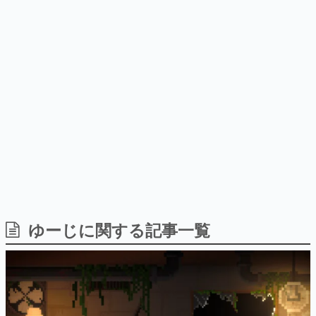
ナイトライブにてディレクター
野貴紀さんが担当する
日本のコンテンツ産業やカルチャーに与えた影響を探る企
の浜口直樹氏が登壇する予定
画です。
日本モバイルゲーム産業史
日本のモバイルゲーム史における主要なトピック・タイト
ルを網羅するほか、開発者へのインタビューや識者による
解説を掲載。約20年の歴史が一望できる決定版！
若ゲのいたり〜ゲームクリエイターの青春〜
『うつヌケ』『ペンと箸』等で知られるマンガ家・田中圭
一先生によるゲーム業界レポートマンガです。
なんでゲームは面白い？
ゲーム開発者・hamatsu氏がゲームの魅力を画面や操作の
ゆーじに関する記事一覧
具体的な形から解き明かしていく、硬派で骨太な評論連載
です。
ゲームが変えた日本語
「経験値」「裏技」「ラスボス」… ゲームにまつわる言葉
の起源や用法の変遷を、コンピューター文化史研究家・タ
イニーP氏が徹底調査。
カテゴリ
特集記事