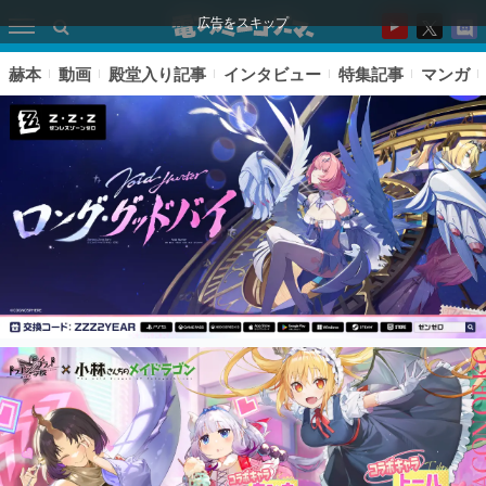
広告をスキップ
赫本
動画
殿堂入り記事
インタビュー
特集記事
マンガ
ピックアップ
電ファミのいま読まれている記事ランキング
アプリセール情報