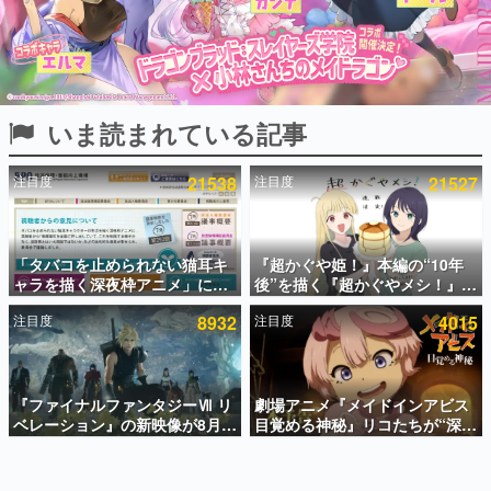
インタビュー
連載・特集一覧
殿堂入り記事
いま読まれている記事
SNS拡散数が数千以上！ ページビュー数万以上！ などな
ど。多くの人々に読まれた、電ファミ渾身の“殿堂入り”記
事をまとめました。
注目度
21538
注目度
21527
ゲームの企画書
名作ゲームクリエイターの方々に製作時のエピソードをお
聞きし、ヒットする企画（ゲーム）とは何か？を探ってい
「タバコを止められない猫耳キ
『超かぐや姫！』本編の“10年
きます。
ャラを描く深夜枠アニメ」に視
後”を描く『超かぐやメシ！』
赫本
聴者の一部から批判意見。違法
Web連載決定。新たなWebマン
この物語を解いてはいけない。『赫本』は、〈試験問題〉
注目度
8932
注目度
4015
薬物の使用と思しき描写も含め
ガレーベル「ビビビコミック」
の形をした短編ホラー小説集です。
て、BPOが議論を交わす
にて特別話が掲載スタート、あ
のお話には…まだ続きがある！
新世代に訊く
『ファイナルファンタジーⅦ リ
劇場アニメ『メイドインアビス
これからのデジタルゲーム市場を担う若きクリエイター達
の姿を追い、彼らのルーツと情熱を探っていきます。
ベレーション』の新映像が8月
目覚める神秘』リコたちが“深界
26日早朝に公開へ。『FF7』リ
七層”へ進む予告映像が公開。新
メイクシリーズの完結編、
キャストも発表、テパステは諸
ゲーム世代の作家たち
「gamescom」のオープニング
星すみれさん、クラヴァリは星
ゲームに多大な影響を受けた作家さんに取材し、ゲームが