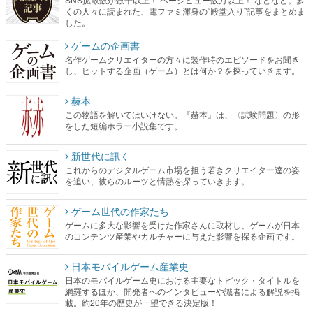
名作ゲームクリエイターの方々に製作時のエピソードをお聞き
し、ヒットする企画（ゲーム）とは何か？を探っていきます。
赫本
この物語を解いてはいけない。『赫本』は、〈試験問題〉の形
をした短編ホラー小説集です。
新世代に訊く
これからのデジタルゲーム市場を担う若きクリエイター達の姿
を追い、彼らのルーツと情熱を探っていきます。
ゲーム世代の作家たち
ゲームに多大な影響を受けた作家さんに取材し、ゲームが日本
のコンテンツ産業やカルチャーに与えた影響を探る企画です。
日本モバイルゲーム産業史
日本のモバイルゲーム史における主要なトピック・タイトルを
網羅するほか、開発者へのインタビューや識者による解説を掲
載。約20年の歴史が一望できる決定版！
若ゲのいたり〜ゲームクリエイターの青春〜
『うつヌケ』『ペンと箸』等で知られるマンガ家・田中圭一先
生によるゲーム業界レポートマンガです。