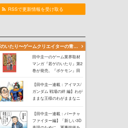
RSSで更新情報を受け取る
若ゲのいたり〜ゲームクリエイターの青春〜
田中圭一のゲーム業界取材
マンガ『若ゲのいたり』第2
巻が発売。『ポケモン』田
尻智さん、『ゼビウス』遠
藤雅伸さんらの貴重なエピ
【田中圭一連載：アイマス/
ソードを収録
ガンダム 戦場の絆 編】わが
ままな王様のわがままなニ
ーズを満たす！──小山順一
朗が貫く姿勢に、ゲームク
【田中圭一連載：バーチャ
リエイターとしての矜持を
ファイター編】「新しい3D
見た【若ゲのいたり最終
表現のために、軍事技術を