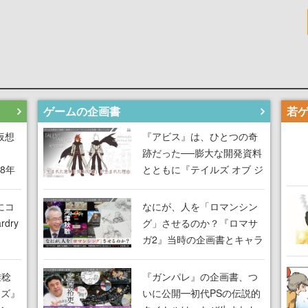
ゲームの企画書
仮想
『アビス』は、ひとつの奇
跡だった──膨大な開発資料
18年
とともに『テイルズ オブ ジ
な宣
アビス』開発陣に聞く、
気だ
「生まれた意味を知る
にコ
なにが、人を「ロマンシン
RPG」が生まれた理由【ゲ
dry
グ」させるのか？『ロマサ
ームの企画書】
ガ2』当時の企画書とキャラ
間限
設定画から迫る、河津秋敏
ラも
がRPGに生み出した「ロマ
雅稔
『ガンパレ』の企画書、つ
ワン
ン」の正体とは【ゲームの
ーズ』
いに公開━初代PSの伝説的
由を
企画書】