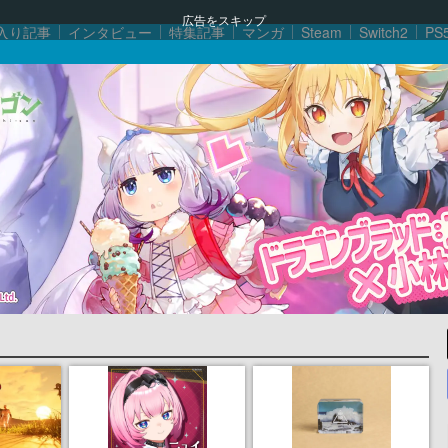
広告をスキップ
入り記事
インタビュー
特集記事
マンガ
Steam
Switch2
PS