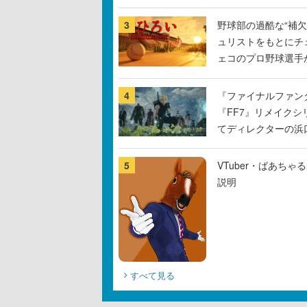
3
野球部の過酷な“補欠
ュリストをもとにチ
ェコのプロ野球選手
4
『ファイナルファン
『FF7』リメイクシ
てディレクターの浜
5
VTuber・ばあち
説明
すべて見る