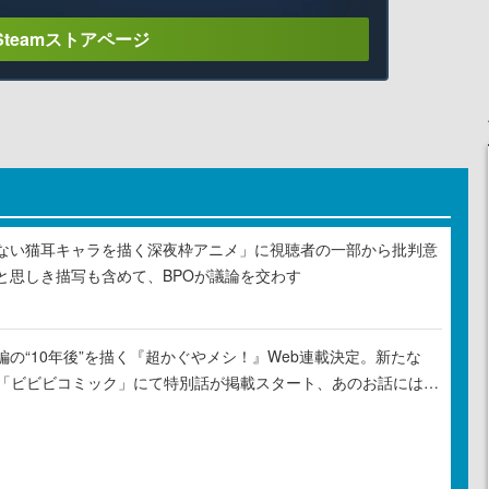
Steamストアページ
ない猫耳キャラを描く深夜枠アニメ」に視聴者の一部から批判意
と思しき描写も含めて、BPOが議論を交わす
の“10年後”を描く『超かぐやメシ！』Web連載決定。新たな
ル「ビビビコミック」にて特別話が掲載スタート、あのお話には…