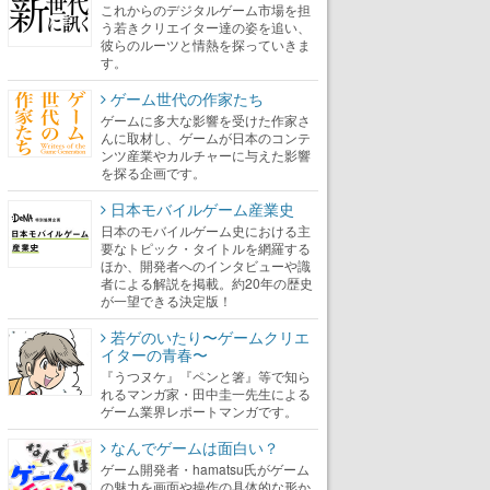
これからのデジタルゲーム市場を担
う若きクリエイター達の姿を追い、
彼らのルーツと情熱を探っていきま
す。
ゲーム世代の作家たち
ゲームに多大な影響を受けた作家さ
んに取材し、ゲームが日本のコンテ
ンツ産業やカルチャーに与えた影響
を探る企画です。
日本モバイルゲーム産業史
日本のモバイルゲーム史における主
要なトピック・タイトルを網羅する
ほか、開発者へのインタビューや識
者による解説を掲載。約20年の歴史
が一望できる決定版！
若ゲのいたり〜ゲームクリエ
イターの青春〜
『うつヌケ』『ペンと箸』等で知ら
れるマンガ家・田中圭一先生による
ゲーム業界レポートマンガです。
なんでゲームは面白い？
ゲーム開発者・hamatsu氏がゲーム
の魅力を画面や操作の具体的な形か