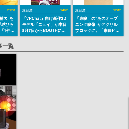
2123
1452
1232
注目度
注目度
補欠”を
『VRChat』向け新作3D
「東映」の“あのオープ
『球ひろ
モデル「ニュイ」が本日
ニング映像”がアクリル
』が「1件」
8月7日からBOOTHにて
ブロックに。「東映ヒス
ストをも
発売。瞳に光る星や感情
トリカル グッズコレクシ
対応し
豊かな表情が、小悪魔か
ョン」が8月下旬より発
事一覧
『キング
わいい
売
発元やチ
選手から