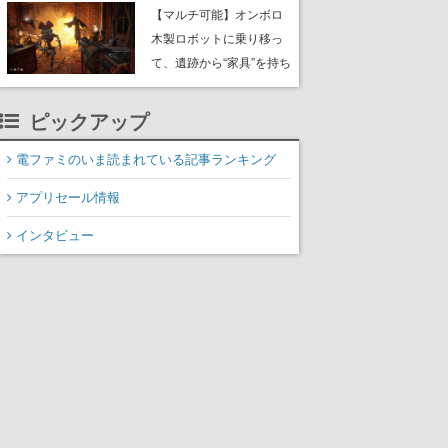
や大きな貝も
【マルチ可能】オンボロ
木製ロボットに乗り移っ
て、遺跡から“家具”を持ち
帰るホラーアクションゲ
ーム『GRAIN ROT』が本
ピックアップ
日8月8日Steamにて発
売。迫る“腐敗”から逃げ延
電ファミのいま読まれている記事ランキング
び、持ち帰った家具で基
アプリセール情報
地を再建
インタビュー