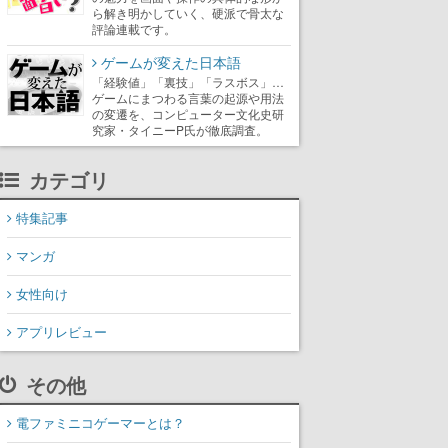
ら解き明かしていく、硬派で骨太な
評論連載です。
ゲームが変えた日本語
「経験値」「裏技」「ラスボス」…
ゲームにまつわる言葉の起源や用法
の変遷を、コンピューター文化史研
究家・タイニーP氏が徹底調査。
カテゴリ
特集記事
マンガ
女性向け
アプリレビュー
その他
電ファミニコゲーマーとは？