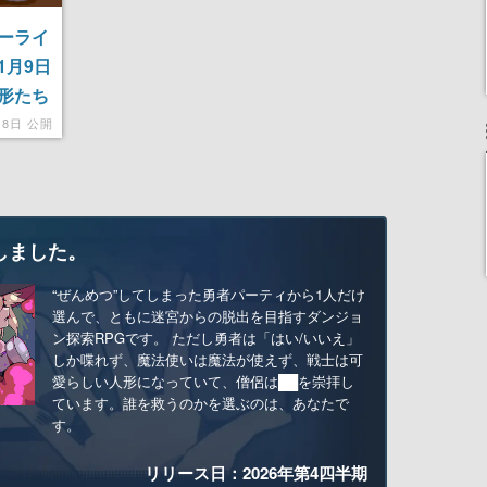
ーライ
1月9日
形たち
楽しめ
月8日 公開
しました。
“ぜんめつ”してしまった勇者パーティから1人だけ
選んで、ともに迷宮からの脱出を目指すダンジョ
ン探索RPGです。 ただし勇者は「はい/いいえ」
しか喋れず、魔法使いは魔法が使えず、戦士は可
愛らしい人形になっていて、僧侶は██を崇拝し
ています。誰を救うのかを選ぶのは、あなたで
す。
リリース日：2026年第4四半期