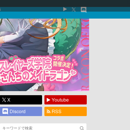
5
X
Youtube
Discord
RSS