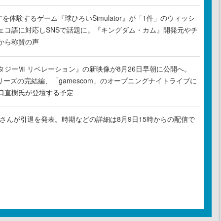
”を体験するゲーム『球ひろいSimulator』が「1件」のウィッシ
ェコ語に対応しSNSで話題に。『キングダム・カム』開発元やチ
から称賛の声
タジーⅦ リベレーション』の新映像が8月26日早朝に公開へ。
リーズの完結編、「gamescom」のオープニングナイトライブに
口直樹氏が登壇する予定
ゃるさんが引退を発表。時期などの詳細は8月9日15時からの配信で