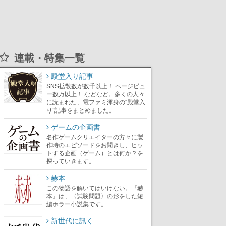
連載・特集一覧
殿堂入り記事
SNS拡散数が数千以上！ ページビュ
ー数万以上！ などなど。多くの人々
に読まれた、電ファミ渾身の“殿堂入
り”記事をまとめました。
ゲームの企画書
名作ゲームクリエイターの方々に製
作時のエピソードをお聞きし、ヒッ
トする企画（ゲーム）とは何か？を
探っていきます。
赫本
この物語を解いてはいけない。『赫
本』は、〈試験問題〉の形をした短
編ホラー小説集です。
新世代に訊く