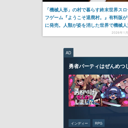
「機械人形」の村で暮らす終末世界スロ
フゲーム『ようこそ退廃村。』有料版が
に発売。人類が姿を消した世界で機械人
との結婚生活や荒廃した村の復興などが
2026年1
る
AD
勇者パーティはぜんめつ
インディー
RPG