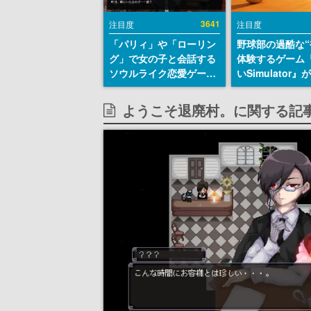
3641
注目度
注目度
「パリィ」や「ローリン
野球部の過酷な“
グ」で女の子と会話する
体験するゲーム
ソウルライク恋愛ゲーム
いSimulator
『小早川さんはソウルラ
のウィッシュリ
イク』無料公開。返事に
とにチェコ語に
ようこそ退廃村。に関する記
失敗すると「YOU
SNSで話題に。
DIED」
ダム・カム』開
ェコのプロ野球
称賛の声