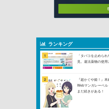
ランキング
1
「タバコを止められ
見。違法薬物の使用
2
『超かぐや姫！』本編
Webマンガレーベ
まだ続きがある！