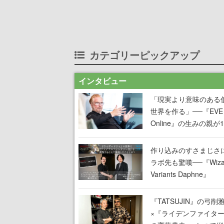
カテゴリーピックアップ
インタビュー
「現実より意味のある
世界を作る」──『EVE
Online』の生みの親が
掲げ続ける”クレイジー
言”は、比喩ではなく本
作り込みのすさまじさ
った
ラボ先も驚嘆──『Wizar
Variants Daphne』
×『FFXI』コラボが期
定なのにジョブもキャ
『TATSUJIN』の弓削
武器も戦闘システムも
×『ライデンファイタ
オフで作り込まれた理