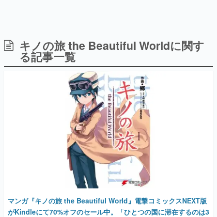
キノの旅 the Beautiful Worldに関す
日本のコンテンツ産業やカルチャーに与えた影響を探る企
画です。
る記事一覧
日本モバイルゲーム産業史
日本のモバイルゲーム史における主要なトピック・タイト
ルを網羅するほか、開発者へのインタビューや識者による
解説を掲載。約20年の歴史が一望できる決定版！
若ゲのいたり〜ゲームクリエイターの青春〜
『うつヌケ』『ペンと箸』等で知られるマンガ家・田中圭
一先生によるゲーム業界レポートマンガです。
なんでゲームは面白い？
ゲーム開発者・hamatsu氏がゲームの魅力を画面や操作の
具体的な形から解き明かしていく、硬派で骨太な評論連載
です。
ゲームが変えた日本語
「経験値」「裏技」「ラスボス」… ゲームにまつわる言葉
の起源や用法の変遷を、コンピューター文化史研究家・タ
マンガ『キノの旅 the Beautiful World』電撃コミックスNEXT版
イニーP氏が徹底調査。
がKindleにて70%オフのセール中。「ひとつの国に滞在するのは3
日間」というルールのもと、旅人キノと、言葉を話す二輪車エル
カテゴリ
メスがさまざまな国を訪れる
2025年9月15日 公開
特集記事