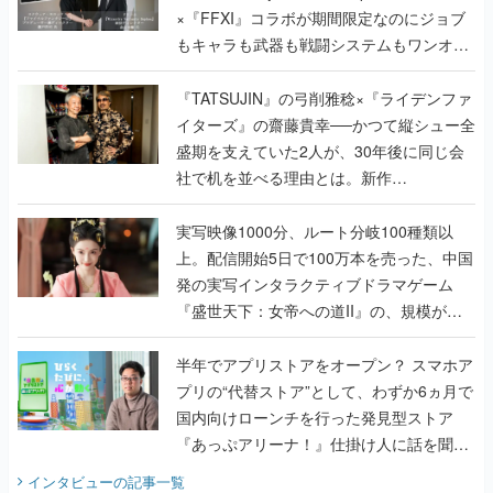
く
『TATSUJIN』の弓削雅稔×『ライデンファ
イターズ』の齋藤貴幸──かつて縦シュー全
盛期を支えていた2人が、30年後に同じ会
社で机を並べる理由とは。新作
『TATSUJIN EXTREME』で初タッグを組
んだレジェンド2人に訊く開発秘話
実写映像1000分、ルート分岐100種類以
上。配信開始5日で100万本を売った、中国
発の実写インタラクティブドラマゲーム
『盛世天下：女帝への道II』の、規模が違
うこだわりをプロデューサーに聞いた
半年でアプリストアをオープン？ スマホア
プリの“代替ストア”として、わずか6ヵ月で
国内向けローンチを行った発見型ストア
『あっぷアリーナ！』仕掛け人に話を聞い
てみた
インタビュー
の記事一覧
ゲームの企画書
『アビス』は、ひとつの奇跡だった──膨大