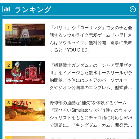
1
「パリィ」や「ローリング」で女の子と会
話するソウルライク恋愛ゲーム『小早川さ
んはソウルライク』無料公開。返事に失敗
すると「YOU DIED」
2
『機動戦士ガンダム』の「シャア専用ザク
Ⅱ」をイメージした散水ホースリールが予
約開始。本体にはシャアのパーソナルマー
クやジオン公国軍のエンブレム、型式番号
などを配置
3
野球部の過酷な“補欠”を体験するゲーム
『球ひろいSimulator』が「1件」のウィッ
シュリストをもとにチェコ語に対応しSNS
で話題に。『キングダム・カム』開発元や
チェコのプロ野球選手から称賛の声
4
「東映」の“あのオープニング映像”がアク
リルブロックに。「東映ヒストリカル グッ
ズコレクション」が8月下旬より発売