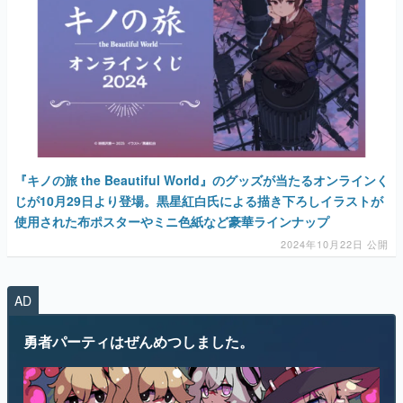
『キノの旅 the Beautiful World』のグッズが当たるオンラインく
じが10月29日より登場。黒星紅白氏による描き下ろしイラストが
使用された布ポスターやミニ色紙など豪華ラインナップ
2024年10月22日 公開
AD
勇者パーティはぜんめつしました。