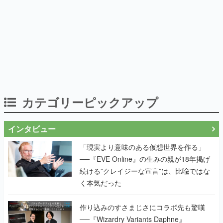
カテゴリーピックアップ
インタビュー
「現実より意味のある仮想世界を作る」
──『EVE Online』の生みの親が18年掲げ
続ける”クレイジーな宣言”は、比喩ではな
く本気だった
作り込みのすさまじさにコラボ先も驚嘆
──『Wizardry Variants Daphne』
×『FFXI』コラボが期間限定なのにジョブ
もキャラも武器も戦闘システムもワンオフ
で作り込まれた理由を両ディレクターに聞