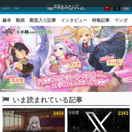
広告をスキップ
赫本
動画
殿堂入り記事
インタビュー
特集記事
マンガ
いま読まれている記事
ピックアップ
注目度
3454
注目度
2343
電ファミのいま読まれている記事ランキング
アプリセール情報