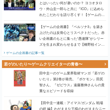
画書】
【ゲームの企画書】『ペルソナ3』を築き
上げたのは反骨心とリスペクトだった。赤
い企画書のもとに集った“愚連隊”がシリー
ズを生まれ変わらせるまで【橋野桂インタ
ビュー】
ゲームの企画書
の記事一覧
若ゲのいたり〜ゲームクリエイターの青春〜
田中圭一のゲーム業界取材マンガ『若ゲの
いたり』第2巻が発売。『ポケモン』田尻
智さん、『ゼビウス』遠藤雅伸さんらの貴
重なエピソードを収録
【田中圭一連載：アイマス/ガンダム 戦場
の絆 編】わがままな王様のわがままなニー
ズを満たす！──小山順一朗が貫く姿勢に、
ゲームクリエイターとしての矜持を見た
【若ゲのいたり最終回】