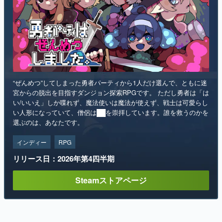
“ぜんめつ”してしまった勇者パーティから1人だけ選んで、ともに迷
宮からの脱出を目指すダンジョン探索RPGです。 ただし勇者は「は
い/いいえ」しか喋れず、魔法使いは魔法が使えず、戦士は可愛らし
い人形になっていて、僧侶は██を崇拝しています。誰を救うのかを
選ぶのは、あなたです。
インディー
RPG
リリース日：2026年第4四半期
Steamストアページ
ランキング