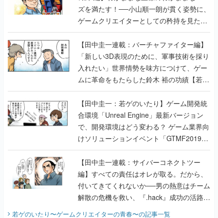
【田中圭一連載：バーチャファイター編】
「新しい3D表現のために、軍事技術を採り
入れたい」世界情勢を味方につけて、ゲー
ムに革命をもたらした鈴木 裕の功績【若ゲ
のいたり】
【田中圭一：若ゲのいたり】ゲーム開発統
合環境「Unreal Engine」最新バージョン
で、開発環境はどう変わる？ ゲーム業界向
けソリューションイベント「GTMF2019」
に行って、より理解を深めよう【PR】
【田中圭一連載：サイバーコネクトツー
編】すべての責任はオレが取る。だから、
付いてきてくれないか──男の熱意はチーム
解散の危機を救い、『.hack』成功の活路を
開く。業界の快男児・松山 洋に流れる血は
若ゲのいたり〜ゲームクリエイターの青春〜
の記事一覧
『少年ジャンプ』色だった【若ゲのいた
り】