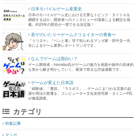
載。約20年の歴史が一望できる決定版！
若ゲのいたり〜ゲームクリエイターの青春〜
『うつヌケ』『ペンと箸』等で知られるマンガ家・田中圭一先
生によるゲーム業界レポートマンガです。
なんでゲームは面白い？
ゲーム開発者・hamatsu氏がゲームの魅力を画面や操作の具体的
な形から解き明かしていく、硬派で骨太な評論連載です。
ゲームが変えた日本語
「経験値」「裏技」「ラスボス」… ゲームにまつわる言葉の起
源や用法の変遷を、コンピューター文化史研究家・タイニーP氏
が徹底調査。
カテゴリ
特集記事
マンガ
女性向け
アプリレビュー