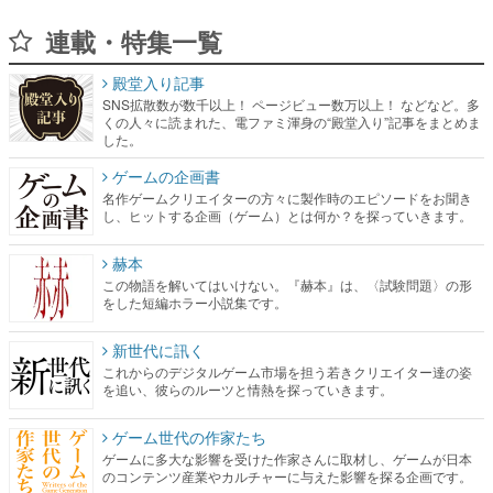
殿堂入り記事
SNS拡散数が数千以上！ ページビュー数万以上！ などなど。多
くの人々に読まれた、電ファミ渾身の“殿堂入り”記事をまとめま
した。
ゲームの企画書
名作ゲームクリエイターの方々に製作時のエピソードをお聞き
し、ヒットする企画（ゲーム）とは何か？を探っていきます。
赫本
この物語を解いてはいけない。『赫本』は、〈試験問題〉の形
をした短編ホラー小説集です。
新世代に訊く
これからのデジタルゲーム市場を担う若きクリエイター達の姿
を追い、彼らのルーツと情熱を探っていきます。
ゲーム世代の作家たち
ゲームに多大な影響を受けた作家さんに取材し、ゲームが日本
のコンテンツ産業やカルチャーに与えた影響を探る企画です。
日本モバイルゲーム産業史
日本のモバイルゲーム史における主要なトピック・タイトルを
網羅するほか、開発者へのインタビューや識者による解説を掲