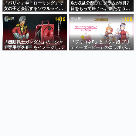
「パリィ」や「ローリング」で
Xの収益分配プログラムが9月7
女の子と会話するソウルライク
日をもって終了へ。新たな収益
インタビュー
恋愛ゲーム『小早川さんはソウ
化制度「Original Content
注目度
1419
注目度
1199
ルライク』無料公開。返事に失
Rewards Program」を発表
連載・特集一覧
敗すると「YOU DIED」
殿堂入り記事
SNS拡散数が数千以上！ ページビュー数万以上！ などな
『機動戦士ガンダム』の「シャ
『プリコネR』と『ウマ娘 プリ
ど。多くの人々に読まれた、電ファミ渾身の“殿堂入り”記
ア専用ザクⅡ」をイメージした
ティーダービー』のコラボが決
事をまとめました。
散水ホースリールが予約開始。
定！“最大170連無料”の8.5周年
本体にはシャアのパーソナルマ
キャンペーンなども発表
ゲームの企画書
ークやジオン公国軍のエンブレ
名作ゲームクリエイターの方々に製作時のエピソードをお
聞きし、ヒットする企画（ゲーム）とは何か？を探ってい
ム、型式番号などを配置
きます。
赫本
この物語を解いてはいけない。『赫本』は、〈試験問題〉
の形をした短編ホラー小説集です。
新世代に訊く
これからのデジタルゲーム市場を担う若きクリエイター達
の姿を追い、彼らのルーツと情熱を探っていきます。
ゲーム世代の作家たち
ゲームに多大な影響を受けた作家さんに取材し、ゲームが