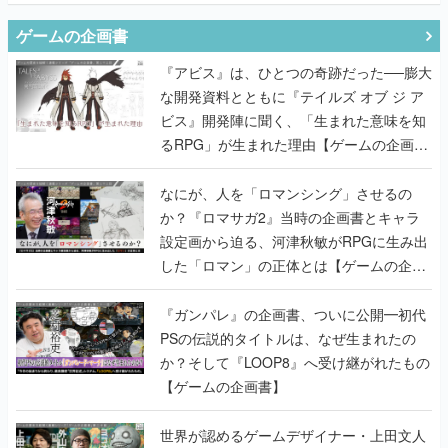
な開発資料とともに『テイルズ オブ ジ ア
ビス』開発陣に聞く、「生まれた意味を知
るRPG」が生まれた理由【ゲームの企画
書】
なにが、人を「ロマンシング」させるの
か？『ロマサガ2』当時の企画書とキャラ
設定画から迫る、河津秋敏がRPGに生み出
した「ロマン」の正体とは【ゲームの企画
書】
『ガンパレ』の企画書、ついに公開━初代
PSの伝説的タイトルは、なぜ生まれたの
か？そして『LOOP8』へ受け継がれたもの
【ゲームの企画書】
世界が認めるゲームデザイナー・上田文人
とはいったい何が凄いのか？ ヨコオタロ
ウ・外山圭一郎らと共に『ICO』に込めら
れたこだわりを語り尽くす！【ゲームの企