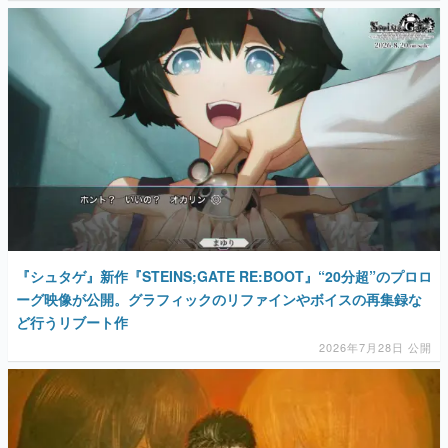
マンガ
女性向け
アプリレビュー
その他
電ファミニコゲーマーとは？
運営：株式会社マレ
『シュタゲ』新作『STEINS;GATE RE:BOOT』“20分超”のプロロ
ーグ映像が公開。グラフィックのリファインやボイスの再集録な
ど行うリブート作
2026年7月28日 公開