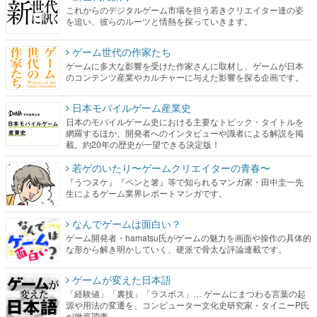
これからのデジタルゲーム市場を担う若きクリエイター達の姿
を追い、彼らのルーツと情熱を探っていきます。
ゲーム世代の作家たち
ゲームに多大な影響を受けた作家さんに取材し、ゲームが日本
のコンテンツ産業やカルチャーに与えた影響を探る企画です。
日本モバイルゲーム産業史
日本のモバイルゲーム史における主要なトピック・タイトルを
網羅するほか、開発者へのインタビューや識者による解説を掲
載。約20年の歴史が一望できる決定版！
若ゲのいたり〜ゲームクリエイターの青春〜
『うつヌケ』『ペンと箸』等で知られるマンガ家・田中圭一先
生によるゲーム業界レポートマンガです。
なんでゲームは面白い？
ゲーム開発者・hamatsu氏がゲームの魅力を画面や操作の具体的
な形から解き明かしていく、硬派で骨太な評論連載です。
ゲームが変えた日本語
「経験値」「裏技」「ラスボス」… ゲームにまつわる言葉の起
源や用法の変遷を、コンピューター文化史研究家・タイニーP氏
が徹底調査。