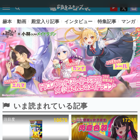
広告をスキップ
赫本
動画
殿堂入り記事
インタビュー
特集記事
マンガ
いま読まれている記事
ピックアップ
注目度
18678
注目度
17248
電ファミのいま読まれている記事ランキング
アプリセール情報