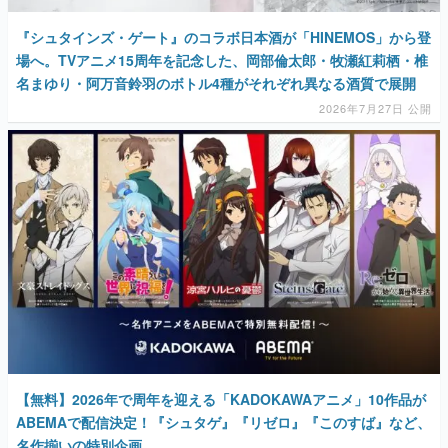
『シュタインズ・ゲート』のコラボ日本酒が「HINEMOS」から登
場へ。TVアニメ15周年を記念した、岡部倫太郎・牧瀬紅莉栖・椎
名まゆり・阿万音鈴羽のボトル4種がそれぞれ異なる酒質で展開
2026年7月27日 公開
【無料】2026年で周年を迎える「KADOKAWAアニメ」10作品が
ABEMAで配信決定！『シュタゲ』『リゼロ』『このすば』など、
名作揃いの特別企画