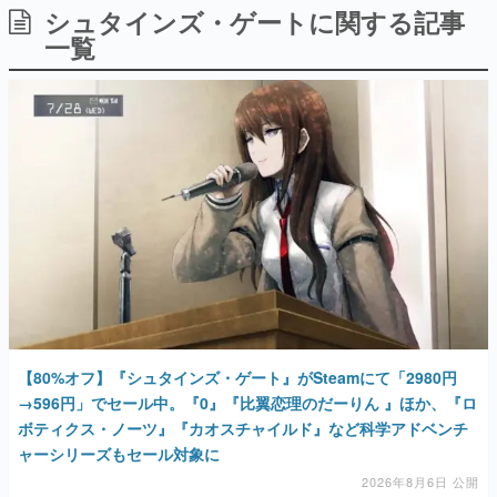
シュタインズ・ゲートに関する記事
日本のコンテンツ産業やカルチャーに与えた影響を探る企
画です。
一覧
日本モバイルゲーム産業史
日本のモバイルゲーム史における主要なトピック・タイト
ルを網羅するほか、開発者へのインタビューや識者による
解説を掲載。約20年の歴史が一望できる決定版！
若ゲのいたり〜ゲームクリエイターの青春〜
『うつヌケ』『ペンと箸』等で知られるマンガ家・田中圭
一先生によるゲーム業界レポートマンガです。
なんでゲームは面白い？
ゲーム開発者・hamatsu氏がゲームの魅力を画面や操作の
具体的な形から解き明かしていく、硬派で骨太な評論連載
です。
ゲームが変えた日本語
「経験値」「裏技」「ラスボス」… ゲームにまつわる言葉
の起源や用法の変遷を、コンピューター文化史研究家・タ
【80%オフ】『シュタインズ・ゲート』がSteamにて「2980円
イニーP氏が徹底調査。
→596円」でセール中。『0』『比翼恋理のだーりん 』ほか、『ロ
ボティクス・ノーツ』『カオスチャイルド』など科学アドベンチ
カテゴリ
ャーシリーズもセール対象に
2026年8月6日 公開
特集記事