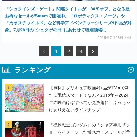
『シュタインズ・ゲート』関連タイトルが「80％オフ」となる超
お得なセールがSteamで開催中。『ロボティクス・ノーツ』や
『カオスチャイルド』など科学アドベンチャーシリーズ9作品が対
象。7月28日の“シュタゲの日”にあわせて特別価格に
2025年7月28日 公開
1
2
3
ランキング
1
【無料】プリキュア映画4作品がTVerで新
たに配信スタート！なんと2018年～2024
年の映画ほぼすべてが見放題に、ぶっちゃ
けありえないラインナップ
2
『機動戦士ガンダム』の「シャア専用ザク
Ⅱ」をイメージした散水ホースリールが予