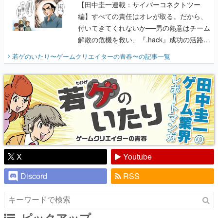
【田中圭一連載：サイバーコネクトツー
編】すべての責任はオレが取る。だから、
付いてきてくれないか──男の熱意はチーム
解散の危機を救い、『.hack』成功の活路を
開く。業界の快男児・松山 洋に流れる血は
若ゲのいたり〜ゲームクリエイターの青春〜
の記事一覧
『少年ジャンプ』色だった【若ゲのいた
り】
X
Youtube
Discord
RSS
ピックアップ