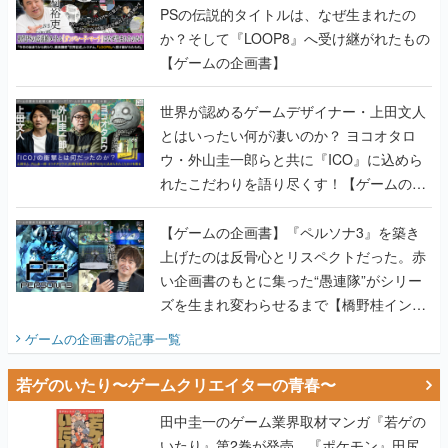
PSの伝説的タイトルは、なぜ生まれたの
か？そして『LOOP8』へ受け継がれたもの
【ゲームの企画書】
世界が認めるゲームデザイナー・上田文人
とはいったい何が凄いのか？ ヨコオタロ
ウ・外山圭一郎らと共に『ICO』に込めら
れたこだわりを語り尽くす！【ゲームの企
画書】
【ゲームの企画書】『ペルソナ3』を築き
上げたのは反骨心とリスペクトだった。赤
い企画書のもとに集った“愚連隊”がシリー
ズを生まれ変わらせるまで【橋野桂インタ
ビュー】
ゲームの企画書
の記事一覧
若ゲのいたり〜ゲームクリエイターの青春〜
田中圭一のゲーム業界取材マンガ『若ゲの
いたり』第2巻が発売。『ポケモン』田尻