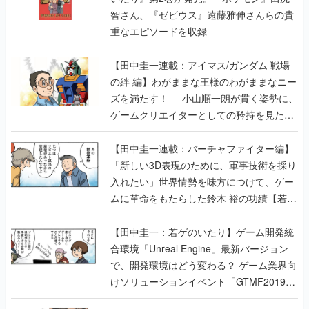
智さん、『ゼビウス』遠藤雅伸さんらの貴
重なエピソードを収録
【田中圭一連載：アイマス/ガンダム 戦場
の絆 編】わがままな王様のわがままなニー
ズを満たす！──小山順一朗が貫く姿勢に、
ゲームクリエイターとしての矜持を見た
【若ゲのいたり最終回】
【田中圭一連載：バーチャファイター編】
「新しい3D表現のために、軍事技術を採り
入れたい」世界情勢を味方につけて、ゲー
ムに革命をもたらした鈴木 裕の功績【若ゲ
のいたり】
【田中圭一：若ゲのいたり】ゲーム開発統
合環境「Unreal Engine」最新バージョン
で、開発環境はどう変わる？ ゲーム業界向
けソリューションイベント「GTMF2019」
に行って、より理解を深めよう【PR】