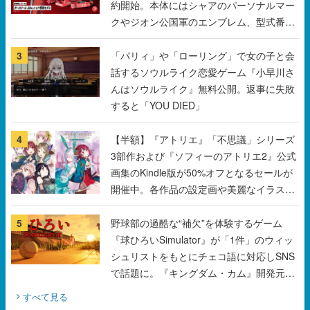
約開始。本体にはシャアのパーソナルマー
クやジオン公国軍のエンブレム、型式番号
などを配置
3
「パリィ」や「ローリング」で女の子と会
話するソウルライク恋愛ゲーム『小早川さ
んはソウルライク』無料公開。返事に失敗
すると「YOU DIED」
4
【半額】『アトリエ』「不思議」シリーズ
3部作および『ソフィーのアトリエ2』公式
画集のKindle版が50%オフとなるセールが
開催中。各作品の設定画や美麗なイラスト
の数々をふんだんに収録
5
野球部の過酷な“補欠”を体験するゲーム
『球ひろいSimulator』が「1件」のウィッ
シュリストをもとにチェコ語に対応しSNS
で話題に。『キングダム・カム』開発元や
チェコのプロ野球選手から称賛の声
すべて見る