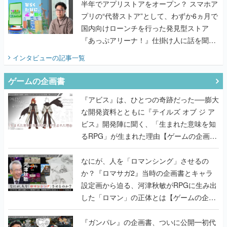
半年でアプリストアをオープン？ スマホア
プリの“代替ストア”として、わずか6ヵ月で
国内向けローンチを行った発見型ストア
『あっぷアリーナ！』仕掛け人に話を聞い
てみた
インタビュー
の記事一覧
ゲームの企画書
『アビス』は、ひとつの奇跡だった──膨大
な開発資料とともに『テイルズ オブ ジ ア
ビス』開発陣に聞く、「生まれた意味を知
るRPG」が生まれた理由【ゲームの企画
書】
なにが、人を「ロマンシング」させるの
か？『ロマサガ2』当時の企画書とキャラ
設定画から迫る、河津秋敏がRPGに生み出
した「ロマン」の正体とは【ゲームの企画
書】
『ガンパレ』の企画書、ついに公開━初代