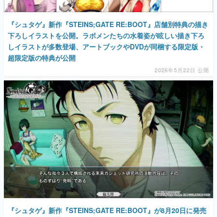
『シュタゲ』新作『STEINS;GATE RE:BOOT』店舗別特典の描き
下ろしイラストを公開。ラボメンたちの水着姿が眩しい描き下ろ
しイラストが多数登場、アートブックやDVDが同梱する限定版・
超限定版の特典が公開
2026年5月22日 公開
『シュタゲ』新作『STEINS;GATE RE:BOOT』が8月20日に発売