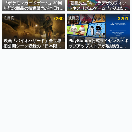
『ポケモンカードゲーム』30周
“朝凪先生”キャラデザのフィッ
年記念商品の抽選販売が本日12
トネスリズムゲーム『がんば
インタビュー
時より開始。拡張パック「30th
れ！チアリズム』Steamストア
注目度
7260
注目度
3201
CELEBRATION」のボックス
ページが公開。キャラクターの
連載・特集一覧
に、「プレミアムデッキセット
CVは陽向葵ゅかさん
エーフィ・ブラッキー」
殿堂入り記事
「FUTURISTIC BOX」の計3商
SNS拡散数が数千以上！ ページビュー数万以上！ などな
品
映画『バイオハザード』全世界
PlayStation公式ライセンス・ポ
ど。多くの人々に読まれた、電ファミ渾身の“殿堂入り”記
初公開シーン収録の「日本限
ップアップストアが池袋駅にて
事をまとめました。
定」予告映像が解禁。バイオの
期間限定で開催。夏のアパレル
日（8月10日）にあわせて、
や『ブラッドボーン』の新作ア
ゲームの企画書
「ラクーンシティ総合病院」へ
イテムが登場
名作ゲームクリエイターの方々に製作時のエピソードをお
聞きし、ヒットする企画（ゲーム）とは何か？を探ってい
行く配達人の姿が披露
きます。
赫本
この物語を解いてはいけない。『赫本』は、〈試験問題〉
の形をした短編ホラー小説集です。
新世代に訊く
これからのデジタルゲーム市場を担う若きクリエイター達
の姿を追い、彼らのルーツと情熱を探っていきます。
ゲーム世代の作家たち
ゲームに多大な影響を受けた作家さんに取材し、ゲームが