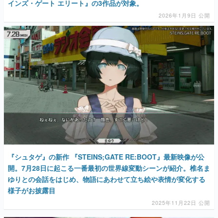
インズ・ゲート エリート』の3作品が対象。
2026年1月9日 公開
『シュタゲ』の新作 『STEINS;GATE RE:BOOT』最新映像が公
開。7月28日に起こる一番最初の世界線変動シーンが紹介。椎名ま
ゆりとの会話をはじめ、物語にあわせて立ち絵や表情が変化する
様子がお披露目
2025年11月22日 公開