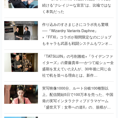
続ける”クレイジーな宣言”は、比喩ではな
く本気だった
作り込みのすさまじさにコラボ先も驚嘆
──『Wizardry Variants Daphne』
×『FFXI』コラボが期間限定なのにジョブ
もキャラも武器も戦闘システムもワンオフ
で作り込まれた理由を両ディレクターに聞
く
『TATSUJIN』の弓削雅稔×『ライデンファ
イターズ』の齋藤貴幸──かつて縦シュー全
盛期を支えていた2人が、30年後に同じ会
社で机を並べる理由とは。新作
『TATSUJIN EXTREME』で初タッグを組
んだレジェンド2人に訊く開発秘話
実写映像1000分、ルート分岐100種類以
上。配信開始5日で100万本を売った、中国
発の実写インタラクティブドラマゲーム
『盛世天下：女帝への道II』の、規模が違
うこだわりをプロデューサーに聞いた