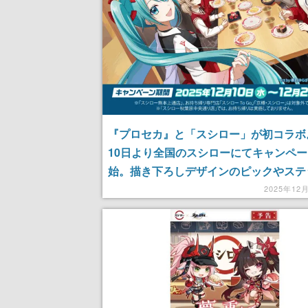
『プロセカ』と「スシロー」が初コラボ
10日より全国のスシローにてキャンペ
始。描き下ろしデザインのピックやステ
ー、マルチポーチなどのグッズが付いた
2025年12
限定メニューが盛りだくさん