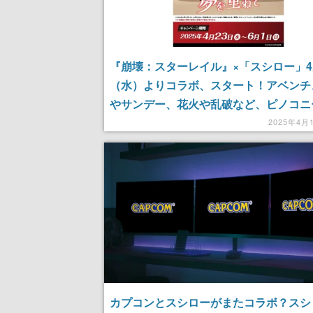
『崩壊：スターレイル』×「スシロー」4
（水）よりコラボ、スタート！アベンチ
やサンデー、花火や乱破など、ピノコニ
中心とした『スタレ』キャラが登場。コ
2025年4月
定の“ボトル”や“すし皿”がもらえる
カプコンとスシローがまたコラボ？スシ