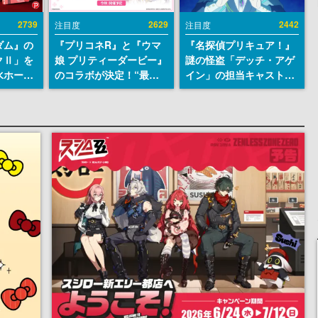
2739
2629
2442
注目度
注目度
ダム』の
『プリコネR』と『ウマ
『名探偵プリキュア！』
クⅡ」を
娘 プリティーダービー』
謎の怪盗「デッチ・アゲ
水ホース
のコラボが決定！“最大
イン」の担当キャストは
始。本体
170連無料”の8.5周年キ
天﨑滉平さんと判明。
ーソナル
ャンペーンなども発表
『Re:ゼロから始める異
公国軍の
世界生活』オットー役、
式番号な
『ヒプノシスマイク』山
田三郎役など