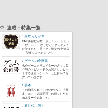
連載・特集一覧
殿堂入り記事
SNS拡散数が数千以上！ ページビュ
ー数万以上！ などなど。多くの人々
に読まれた、電ファミ渾身の“殿堂入
り”記事をまとめました。
ゲームの企画書
名作ゲームクリエイターの方々に製
作時のエピソードをお聞きし、ヒッ
トする企画（ゲーム）とは何か？を
探っていきます。
赫本
この物語を解いてはいけない。『赫
本』は、〈試験問題〉の形をした短
編ホラー小説集です。
新世代に訊く