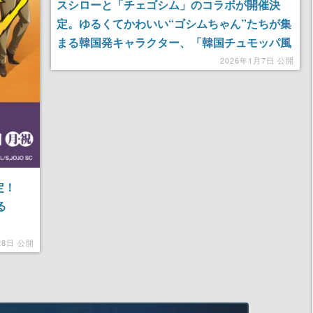
スシローと「チェゴシム」のコラボが開催決
定。ゆるくてかわいい“ゴシムちゃん”たちが集
まる韓国発キャラクター、「韓国チュモッパ風
包み」をはじめとするコラボメニューが登場
2026年1月7日 公開
定！
る
28日 公開