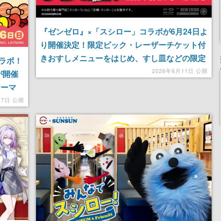
『ゼンゼロ』×「スシロー」コラボが6月24日よ
り開催決定！限定ピック・レーザーチケット付
きおすしメニューをはじめ、すし皿などの限定
ラボ！
グッズも展開
2026年6月11日 公開
が開催
テーマ
スシロ
17日 公開
トにコ