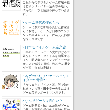
これからのデジタルゲーム市場を担
う若きクリエイター達の姿を追い、
彼らのルーツと情熱を探っていきま
す。
ゲーム世代の作家たち
ゲームに多大な影響を受けた作家さ
んに取材し、ゲームが日本のコンテ
ンツ産業やカルチャーに与えた影響
を探る企画です。
日本モバイルゲーム産業史
日本のモバイルゲーム史における主
要なトピック・タイトルを網羅する
ほか、開発者へのインタビューや識
者による解説を掲載。約20年の歴史
が一望できる決定版！
若ゲのいたり〜ゲームクリエ
イターの青春〜
『うつヌケ』『ペンと箸』等で知ら
れるマンガ家・田中圭一先生による
ゲーム業界レポートマンガです。
なんでゲームは面白い？
ゲーム開発者・hamatsu氏がゲーム
の魅力を画面や操作の具体的な形か