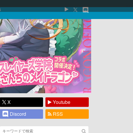
5
X
Youtube
Discord
RSS