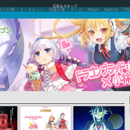
広告をスキップ
入り記事
インタビュー
特集記事
マンガ
Steam
Switch2
PS