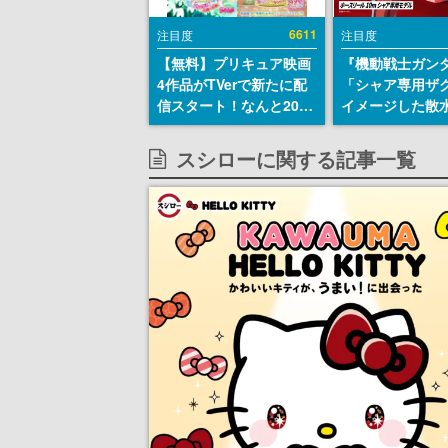
6611
注目度
注目度
【無料】プリキュア映画
『機動戦士ガン
4作品がTVerで新たに配
「シャア専用ザ
信スタート！なんと2018
イメージした散
年～2024年の映画ほぼす
リールが予約開
べてが見放題に、ぶっち
にはシャアのパ
スシローに関する記事一覧
ゃけありえないラインナ
マークやジオン
ップ
エンブレム、型
どを配置