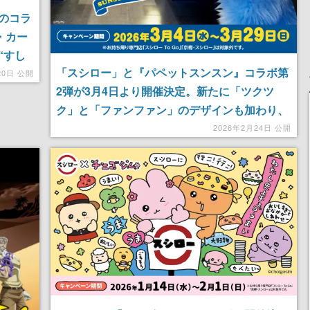
のコラ
・カー
“すし
「スシロー」と『パペットスンスン』コラボ第
20日 公開
2弾が3月4日より開催決定。新たに「ツクツ
ク」と「ファンファン」のデザインも加わり、
指人形やオリジナル湯呑み、ステッカー、クリ
2026年2月24日 公開
アカードなど限定グッズ付きメニューが多数登
場