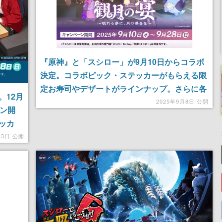
『原神』と「スシロー」が9月10日からコラボ
決定。コラボピック・ステッカーがもらえる限
定お寿司やデザートがラインナップ。さらに各
。12月
キャラの限定ミニフィギュアやクリアボトルも
2025年9月8日 公開
ーン開
登場するほか、抽選で“すし皿”も当たる
ッカ
コラボ
月3日 公開