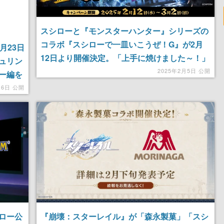
スシローと『モンスターハンター』シリーズの
コラボ『スシローで一皿いこうぜ！G』が2月
月23日
12日より開催決定。「上手に焼けました～！」
ュリン
な骨付きソーセージや「回復薬風ボトル」付き
2025年2月5日 公開
ー編を
ソフトドリンクなどが展開
ラボ限
16日 公開
ロー公
『崩壊：スターレイル』が「森永製菓」「スシ