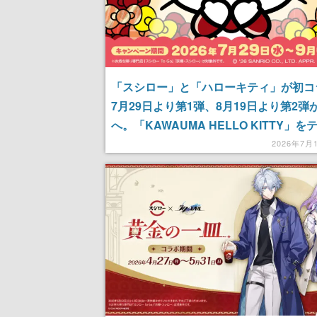
「スシロー」と「ハローキティ」が初コ
7月29日より第1弾、8月19日より第2弾
へ。「KAWAUMA HELLO KITTY」を
に、そして「かわいいハローキティが、
2026年7月
ーの“うまい！”に出会った」をコンセプ
ラボ