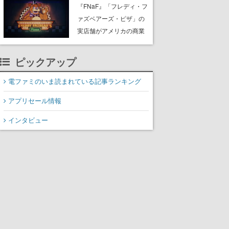
PC（Steam）向けに2026
『FNaF』「フレディ・フ
年秋発売へ。手描きアー
ァズベアーズ・ピザ」の
トの雰囲気が良すぎる最
実店舗がアメリカの商業
新映像も公開
施設「American Dream」
に2027年オープン！
ピックアップ
ScottGamesとの共同開
発、食事だけでなくステ
電ファミのいま読まれている記事ランキング
ージショーや没入型のホ
アプリセール情報
ラー体験も楽しめる
インタビュー