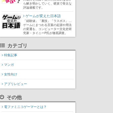
ら解き明かしていく、硬派で骨太な
評論連載です。
ゲームが変えた日本語
「経験値」「裏技」「ラスボス」…
ゲームにまつわる言葉の起源や用法
の変遷を、コンピューター文化史研
究家・タイニーP氏が徹底調査。
カテゴリ
特集記事
マンガ
女性向け
アプリレビュー
その他
電ファミニコゲーマーとは？