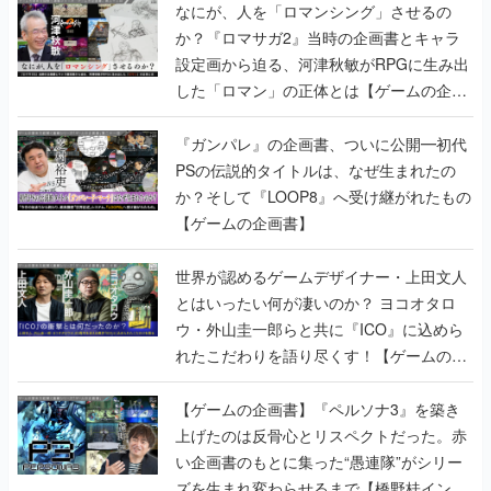
なにが、人を「ロマンシング」させるの
か？『ロマサガ2』当時の企画書とキャラ
設定画から迫る、河津秋敏がRPGに生み出
した「ロマン」の正体とは【ゲームの企画
書】
『ガンパレ』の企画書、ついに公開━初代
PSの伝説的タイトルは、なぜ生まれたの
か？そして『LOOP8』へ受け継がれたもの
【ゲームの企画書】
世界が認めるゲームデザイナー・上田文人
とはいったい何が凄いのか？ ヨコオタロ
ウ・外山圭一郎らと共に『ICO』に込めら
れたこだわりを語り尽くす！【ゲームの企
画書】
【ゲームの企画書】『ペルソナ3』を築き
上げたのは反骨心とリスペクトだった。赤
い企画書のもとに集った“愚連隊”がシリー
ズを生まれ変わらせるまで【橋野桂インタ