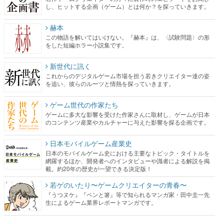
し、ヒットする企画（ゲーム）とは何か？を探っていきます。
赫本
この物語を解いてはいけない。『赫本』は、〈試験問題〉の形
をした短編ホラー小説集です。
新世代に訊く
これからのデジタルゲーム市場を担う若きクリエイター達の姿
を追い、彼らのルーツと情熱を探っていきます。
ゲーム世代の作家たち
ゲームに多大な影響を受けた作家さんに取材し、ゲームが日本
のコンテンツ産業やカルチャーに与えた影響を探る企画です。
日本モバイルゲーム産業史
日本のモバイルゲーム史における主要なトピック・タイトルを
網羅するほか、開発者へのインタビューや識者による解説を掲
載。約20年の歴史が一望できる決定版！
若ゲのいたり〜ゲームクリエイターの青春〜
『うつヌケ』『ペンと箸』等で知られるマンガ家・田中圭一先
生によるゲーム業界レポートマンガです。