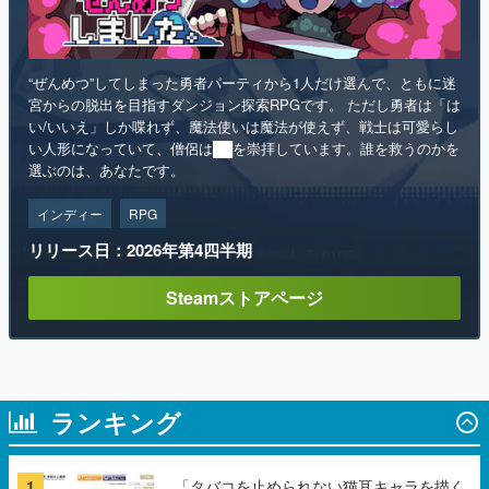
“ぜんめつ”してしまった勇者パーティから1人だけ選んで、ともに迷
宮からの脱出を目指すダンジョン探索RPGです。 ただし勇者は「は
い/いいえ」しか喋れず、魔法使いは魔法が使えず、戦士は可愛らし
い人形になっていて、僧侶は██を崇拝しています。誰を救うのかを
選ぶのは、あなたです。
インディー
RPG
リリース日：2026年第4四半期
Steamストアページ
ランキング
1
「タバコを止められない猫耳キャラを描く