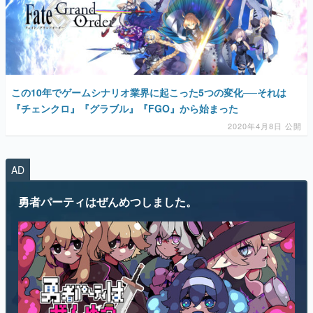
マンガ
女性向け
アプリレビュー
この10年でゲームシナリオ業界に起こった5つの変化──それは
その他
『チェンクロ』『グラブル』『FGO』から始まった
2020年4月8日 公開
電ファミニコゲーマーとは？
運営：株式会社マレ
AD
勇者パーティはぜんめつしました。