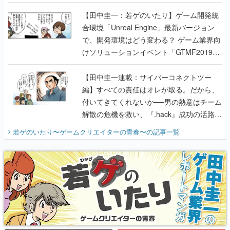
のいたり】
【田中圭一：若ゲのいたり】ゲーム開発統
合環境「Unreal Engine」最新バージョン
で、開発環境はどう変わる？ ゲーム業界向
けソリューションイベント「GTMF2019」
に行って、より理解を深めよう【PR】
【田中圭一連載：サイバーコネクトツー
編】すべての責任はオレが取る。だから、
付いてきてくれないか──男の熱意はチーム
解散の危機を救い、『.hack』成功の活路を
開く。業界の快男児・松山 洋に流れる血は
若ゲのいたり〜ゲームクリエイターの青春〜
の記事一覧
『少年ジャンプ』色だった【若ゲのいた
り】