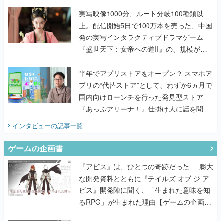
『TATSUJIN EXTREME』で初タッグを組
んだレジェンド2人に訊く開発秘話
実写映像1000分、ルート分岐100種類以
上。配信開始5日で100万本を売った、中国
発の実写インタラクティブドラマゲーム
『盛世天下：女帝への道II』の、規模が違
うこだわりをプロデューサーに聞いた
半年でアプリストアをオープン？ スマホア
プリの“代替ストア”として、わずか6ヵ月で
国内向けローンチを行った発見型ストア
『あっぷアリーナ！』仕掛け人に話を聞い
てみた
インタビュー
の記事一覧
ゲームの企画書
『アビス』は、ひとつの奇跡だった──膨大
な開発資料とともに『テイルズ オブ ジ ア
ビス』開発陣に聞く、「生まれた意味を知
るRPG」が生まれた理由【ゲームの企画
書】