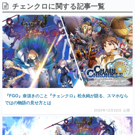
チェンクロに関する記事一覧
日本のコンテンツ産業やカルチャーに与えた影響を探る企
画です。
日本モバイルゲーム産業史
日本のモバイルゲーム史における主要なトピック・タイト
ルを網羅するほか、開発者へのインタビューや識者による
解説を掲載。約20年の歴史が一望できる決定版！
若ゲのいたり〜ゲームクリエイターの青春〜
『うつヌケ』『ペンと箸』等で知られるマンガ家・田中圭
一先生によるゲーム業界レポートマンガです。
なんでゲームは面白い？
ゲーム開発者・hamatsu氏がゲームの魅力を画面や操作の
具体的な形から解き明かしていく、硬派で骨太な評論連載
です。
ゲームが変えた日本語
『FGO』奈須きのこと『チェンクロ』松永純が語る、スマホなら
「経験値」「裏技」「ラスボス」… ゲームにまつわる言葉
の起源や用法の変遷を、コンピューター文化史研究家・タ
ではの物語の見せ方とは
イニーP氏が徹底調査。
2020年12月22日 公開
カテゴリ
特集記事