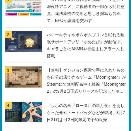
深夜枠アニメ」に視聴者の一部から批判意
見。違法薬物の使用と思しき描写も含め
て、BPOが議論を交わす
2
ハローキティやポムポムプリンと眠れる睡
眠サポートアプリ『ゆめたび』が配信中。
キャラごとのASMRや目覚ましアラームも
搭載
3
【無料】ダンジョン探索で手に入れたもの
を自分の店で売るゲーム『Moonlighter』が
Steamにて無料配布中！続編『Moonlighter
2』の9月2日正式リリースを記念したキャ
ンペーン
4
ゴッホの名画『ローヌ川の星月夜』をあし
らった傘やトートバッグなどが登場。8月7
日21時より2日間限定で予約販売