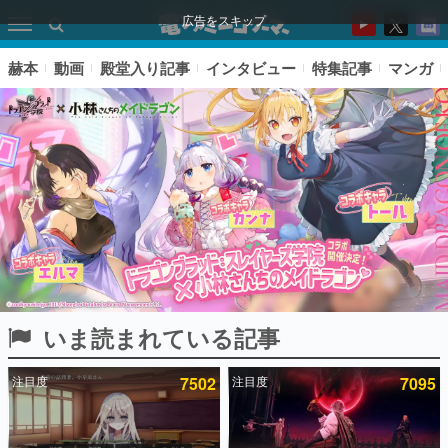
広告をスキップ
赫本
動画
殿堂入り記事
インタビュー
特集記事
マンガ
いま読まれている記事
ピックアップ
注目度
7502
注目度
7095
電ファミのいま読まれている記事ランキング
アプリセール情報