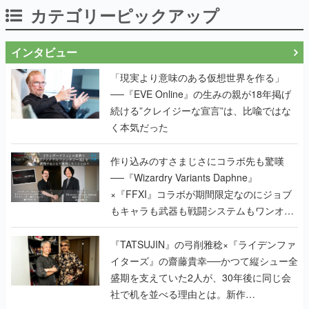
カテゴリーピックアップ
インタビュー
「現実より意味のある仮想世界を作る」
──『EVE Online』の生みの親が18年掲げ
続ける”クレイジーな宣言”は、比喩ではな
く本気だった
作り込みのすさまじさにコラボ先も驚嘆
──『Wizardry Variants Daphne』
×『FFXI』コラボが期間限定なのにジョブ
もキャラも武器も戦闘システムもワンオフ
で作り込まれた理由を両ディレクターに聞
く
『TATSUJIN』の弓削雅稔×『ライデンファ
イターズ』の齋藤貴幸──かつて縦シュー全
盛期を支えていた2人が、30年後に同じ会
社で机を並べる理由とは。新作