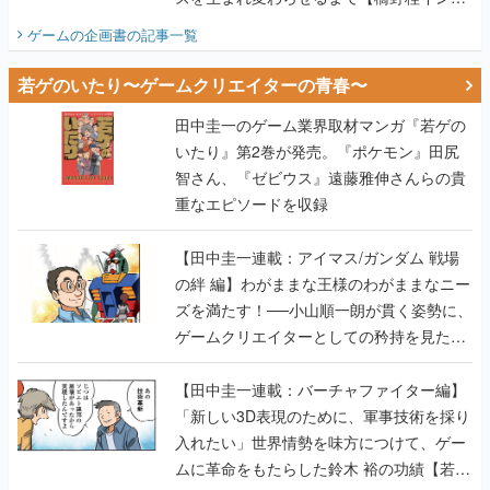
ビュー】
ゲームの企画書
の記事一覧
若ゲのいたり〜ゲームクリエイターの青春〜
田中圭一のゲーム業界取材マンガ『若ゲの
いたり』第2巻が発売。『ポケモン』田尻
智さん、『ゼビウス』遠藤雅伸さんらの貴
重なエピソードを収録
【田中圭一連載：アイマス/ガンダム 戦場
の絆 編】わがままな王様のわがままなニー
ズを満たす！──小山順一朗が貫く姿勢に、
ゲームクリエイターとしての矜持を見た
【若ゲのいたり最終回】
【田中圭一連載：バーチャファイター編】
「新しい3D表現のために、軍事技術を採り
入れたい」世界情勢を味方につけて、ゲー
ムに革命をもたらした鈴木 裕の功績【若ゲ