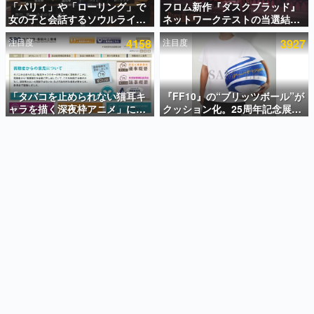
「パリィ」や「ローリング」で
フロム新作『ダスクブラッド』
女の子と会話するソウルライク
ネットワークテストの当選結果
インタビュー
恋愛ゲーム『小早川さんはソウ
が8月7日22時に発表。応募サイ
注目度
4158
注目度
3927
ルライク』無料公開。返事に失
トのマイページから確認可能、
連載・特集一覧
敗すると「YOU DIED」
テスト実施は8月21日～24日
殿堂入り記事
SNS拡散数が数千以上！ ページビュー数万以上！ などな
「タバコを止められない猫耳キ
『FF10』の“ブリッツボール”が
ど。多くの人々に読まれた、電ファミ渾身の“殿堂入り”記
ャラを描く深夜枠アニメ」に視
クッション化。25周年記念展
事をまとめました。
聴者の一部から批判意見。違法
「FINAL FANTASY X
薬物の使用と思しき描写も含め
MUSEUM-幻光の記憶-」のグッ
ゲームの企画書
て、BPOが議論を交わす
ズ情報が一部公開
名作ゲームクリエイターの方々に製作時のエピソードをお
聞きし、ヒットする企画（ゲーム）とは何か？を探ってい
きます。
赫本
この物語を解いてはいけない。『赫本』は、〈試験問題〉
の形をした短編ホラー小説集です。
新世代に訊く
これからのデジタルゲーム市場を担う若きクリエイター達
の姿を追い、彼らのルーツと情熱を探っていきます。
ゲーム世代の作家たち
ゲームに多大な影響を受けた作家さんに取材し、ゲームが