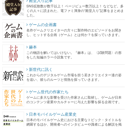
殿堂入り記事
SNS拡散数が数千以上！ ページビュー数万以上！ などなど。多
くの人々に読まれた、電ファミ渾身の“殿堂入り”記事をまとめま
した。
ゲームの企画書
名作ゲームクリエイターの方々に製作時のエピソードをお聞き
し、ヒットする企画（ゲーム）とは何か？を探っていきます。
赫本
この物語を解いてはいけない。『赫本』は、〈試験問題〉の形
をした短編ホラー小説集です。
新世代に訊く
これからのデジタルゲーム市場を担う若きクリエイター達の姿
を追い、彼らのルーツと情熱を探っていきます。
ゲーム世代の作家たち
ゲームに多大な影響を受けた作家さんに取材し、ゲームが日本
のコンテンツ産業やカルチャーに与えた影響を探る企画です。
日本モバイルゲーム産業史
日本のモバイルゲーム史における主要なトピック・タイトルを
網羅するほか、開発者へのインタビューや識者による解説を掲