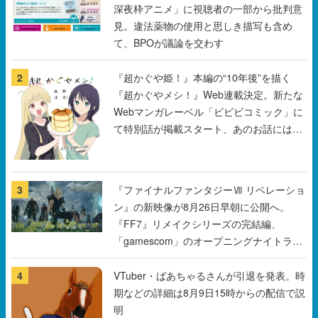
深夜枠アニメ」に視聴者の一部から批判意
見。違法薬物の使用と思しき描写も含め
て、BPOが議論を交わす
2
『超かぐや姫！』本編の“10年後”を描く
『超かぐやメシ！』Web連載決定。新たな
Webマンガレーベル「ビビビコミック」に
て特別話が掲載スタート、あのお話には…
まだ続きがある！
3
『ファイナルファンタジーⅦ リベレーショ
ン』の新映像が8月26日早朝に公開へ。
『FF7』リメイクシリーズの完結編、
「gamescom」のオープニングナイトライ
ブにてディレクターの浜口直樹氏が登壇す
る予定
4
VTuber・ばあちゃるさんが引退を発表。時
期などの詳細は8月9日15時からの配信で説
明