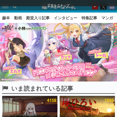
広告をスキップ
赫本
動画
殿堂入り記事
インタビュー
特集記事
マンガ
いま読まれている記事
ピックアップ
注目度
4158
注目度
1595
電ファミのいま読まれている記事ランキング
アプリセール情報