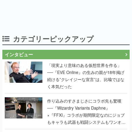
カテゴリーピックアップ
インタビュー
「現実より意味のある仮想世界を作る」
──『EVE Online』の生みの親が18年掲げ
続ける”クレイジーな宣言”は、比喩ではな
く本気だった
作り込みのすさまじさにコラボ先も驚嘆
──『Wizardry Variants Daphne』
×『FFXI』コラボが期間限定なのにジョブ
もキャラも武器も戦闘システムもワンオフ
で作り込まれた理由を両ディレクターに聞