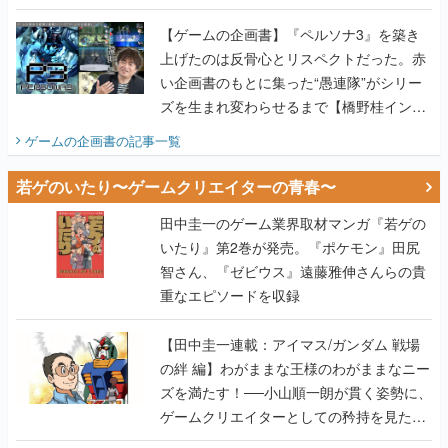
画書】
【ゲームの企画書】『ペルソナ3』を築き
上げたのは反骨心とリスペクトだった。赤
い企画書のもとに集った“愚連隊”がシリー
ズを生まれ変わらせるまで【橋野桂インタ
ビュー】
ゲームの企画書
の記事一覧
若ゲのいたり〜ゲームクリエイターの青春〜
田中圭一のゲーム業界取材マンガ『若ゲの
いたり』第2巻が発売。『ポケモン』田尻
智さん、『ゼビウス』遠藤雅伸さんらの貴
重なエピソードを収録
【田中圭一連載：アイマス/ガンダム 戦場
の絆 編】わがままな王様のわがままなニー
ズを満たす！──小山順一朗が貫く姿勢に、
ゲームクリエイターとしての矜持を見た
【若ゲのいたり最終回】