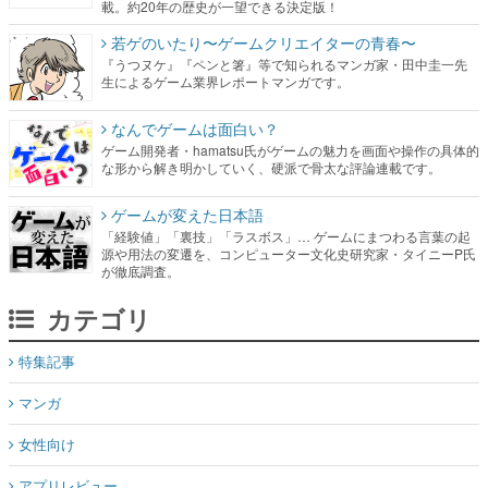
載。約20年の歴史が一望できる決定版！
若ゲのいたり〜ゲームクリエイターの青春〜
『うつヌケ』『ペンと箸』等で知られるマンガ家・田中圭一先
生によるゲーム業界レポートマンガです。
なんでゲームは面白い？
ゲーム開発者・hamatsu氏がゲームの魅力を画面や操作の具体的
な形から解き明かしていく、硬派で骨太な評論連載です。
ゲームが変えた日本語
「経験値」「裏技」「ラスボス」… ゲームにまつわる言葉の起
源や用法の変遷を、コンピューター文化史研究家・タイニーP氏
が徹底調査。
カテゴリ
特集記事
マンガ
女性向け
アプリレビュー