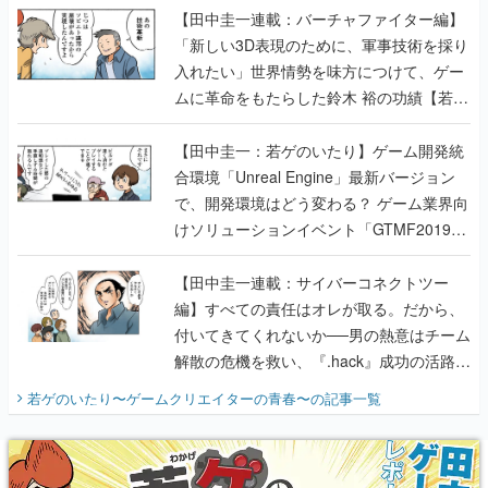
【田中圭一連載：バーチャファイター編】
「新しい3D表現のために、軍事技術を採り
入れたい」世界情勢を味方につけて、ゲー
ムに革命をもたらした鈴木 裕の功績【若ゲ
のいたり】
【田中圭一：若ゲのいたり】ゲーム開発統
合環境「Unreal Engine」最新バージョン
で、開発環境はどう変わる？ ゲーム業界向
けソリューションイベント「GTMF2019」
に行って、より理解を深めよう【PR】
【田中圭一連載：サイバーコネクトツー
編】すべての責任はオレが取る。だから、
付いてきてくれないか──男の熱意はチーム
解散の危機を救い、『.hack』成功の活路を
開く。業界の快男児・松山 洋に流れる血は
若ゲのいたり〜ゲームクリエイターの青春〜
の記事一覧
『少年ジャンプ』色だった【若ゲのいた
り】