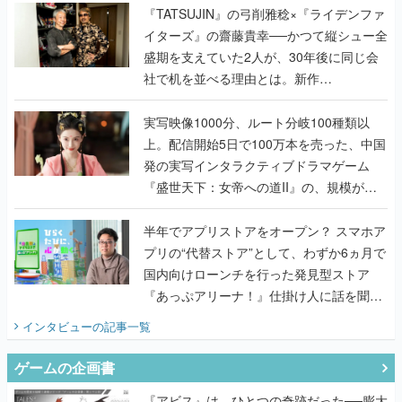
く
『TATSUJIN』の弓削雅稔×『ライデンファ
イターズ』の齋藤貴幸──かつて縦シュー全
盛期を支えていた2人が、30年後に同じ会
社で机を並べる理由とは。新作
『TATSUJIN EXTREME』で初タッグを組
んだレジェンド2人に訊く開発秘話
実写映像1000分、ルート分岐100種類以
上。配信開始5日で100万本を売った、中国
発の実写インタラクティブドラマゲーム
『盛世天下：女帝への道II』の、規模が違
うこだわりをプロデューサーに聞いた
半年でアプリストアをオープン？ スマホア
プリの“代替ストア”として、わずか6ヵ月で
国内向けローンチを行った発見型ストア
『あっぷアリーナ！』仕掛け人に話を聞い
てみた
インタビュー
の記事一覧
ゲームの企画書
『アビス』は、ひとつの奇跡だった──膨大