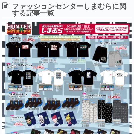
ファッションセンターしまむらに関
日本のコンテンツ産業やカルチャーに与えた影響を探る企
画です。
する記事一覧
日本モバイルゲーム産業史
日本のモバイルゲーム史における主要なトピック・タイト
ルを網羅するほか、開発者へのインタビューや識者による
解説を掲載。約20年の歴史が一望できる決定版！
若ゲのいたり〜ゲームクリエイターの青春〜
『うつヌケ』『ペンと箸』等で知られるマンガ家・田中圭
一先生によるゲーム業界レポートマンガです。
なんでゲームは面白い？
ゲーム開発者・hamatsu氏がゲームの魅力を画面や操作の
具体的な形から解き明かしていく、硬派で骨太な評論連載
です。
ゲームが変えた日本語
「経験値」「裏技」「ラスボス」… ゲームにまつわる言葉
の起源や用法の変遷を、コンピューター文化史研究家・タ
イニーP氏が徹底調査。
カテゴリ
特集記事