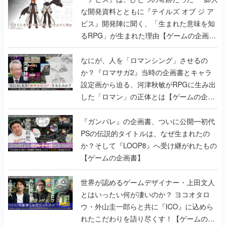
な開発資料とともに『テイルズ オブ ジ ア
ビス』開発陣に聞く、「生まれた意味を知
るRPG」が生まれた理由【ゲームの企画
書】
なにが、人を「ロマンシング」させるの
か？『ロマサガ2』当時の企画書とキャラ
設定画から迫る、河津秋敏がRPGに生み出
した「ロマン」の正体とは【ゲームの企画
書】
『ガンパレ』の企画書、ついに公開━初代
PSの伝説的タイトルは、なぜ生まれたの
か？そして『LOOP8』へ受け継がれたもの
【ゲームの企画書】
世界が認めるゲームデザイナー・上田文人
とはいったい何が凄いのか？ ヨコオタロ
ウ・外山圭一郎らと共に『ICO』に込めら
れたこだわりを語り尽くす！【ゲームの企