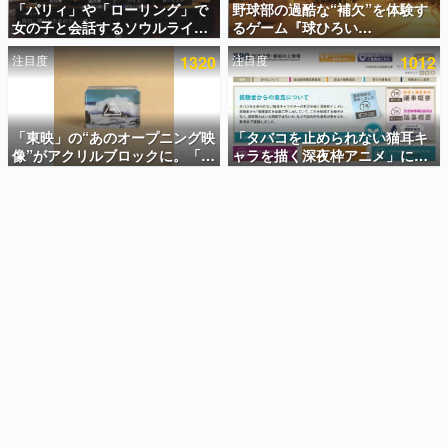
「パリィ」や「ローリング」で
野球部の過酷な“補欠”を体験す
女の子と会話するソウルライク
るゲーム『球ひろい
インタビュー
恋愛ゲーム『小早川さんはソウ
Simulator』が「1件」のウィッ
注目度
1320
注目度
1012
ルライク』無料公開。返事に失
シュリストをもとにチェコ語に
連載・特集一覧
敗すると「YOU DIED」
対応しSNSで話題に。『キング
ダム・カム』開発元やチェコの
殿堂入り記事
プロ野球選手から称賛の声
SNS拡散数が数千以上！ ページビュー数万以上！ などな
「東映」の“あのオープニング映
「タバコを止められない猫耳キ
ど。多くの人々に読まれた、電ファミ渾身の“殿堂入り”記
像”がアクリルブロックに。「東
ャラを描く深夜枠アニメ」に視
事をまとめました。
映ヒストリカル グッズコレクシ
聴者の一部から批判意見。違法
ョン」が8月下旬より発売
薬物の使用と思しき描写も含め
ゲームの企画書
て、BPOが議論を交わす
名作ゲームクリエイターの方々に製作時のエピソードをお
聞きし、ヒットする企画（ゲーム）とは何か？を探ってい
きます。
赫本
この物語を解いてはいけない。『赫本』は、〈試験問題〉
の形をした短編ホラー小説集です。
新世代に訊く
これからのデジタルゲーム市場を担う若きクリエイター達
の姿を追い、彼らのルーツと情熱を探っていきます。
ゲーム世代の作家たち
ゲームに多大な影響を受けた作家さんに取材し、ゲームが