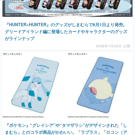
マンガ
女性向け
『HUNTER×HUNTER』のグッズがしまむらで8月1日より発売。
グリードアイランド編に登場したカードやキャラクターのグッズ
アプリレビュー
がラインナップ
その他
2026年7月29日 公開
電ファミニコゲーマーとは？
運営：株式会社マレ
『ポケモン』“グレイシア”や“タマザラシ”がデザインされた「し
まむら」とのコラボ商品がかわいい。「ラプラス」「ロコン（ア