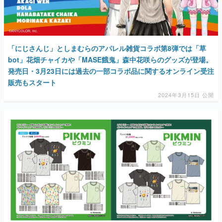
「にじさんじ」としまむらのアパレル雑貨コラボ第8弾では「草
bot」花畑チャイカや「MASE餓鬼」森中花咲らのグッズが登場。
発売日・3月23日には過去の一部コラボ品に関するオンライン受注
販売もスタート
2024年3月15日 公開