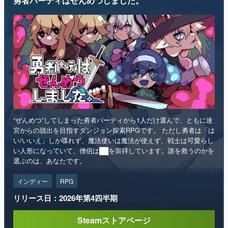
勇者パーティはぜんめつしました。
“ぜんめつ”してしまった勇者パーティから1人だけ選んで、ともに迷
宮からの脱出を目指すダンジョン探索RPGです。 ただし勇者は「は
い/いいえ」しか喋れず、魔法使いは魔法が使えず、戦士は可愛らし
い人形になっていて、僧侶は██を崇拝しています。誰を救うのかを
選ぶのは、あなたです。
インディー
RPG
リリース日：2026年第4四半期
Steamストアページ