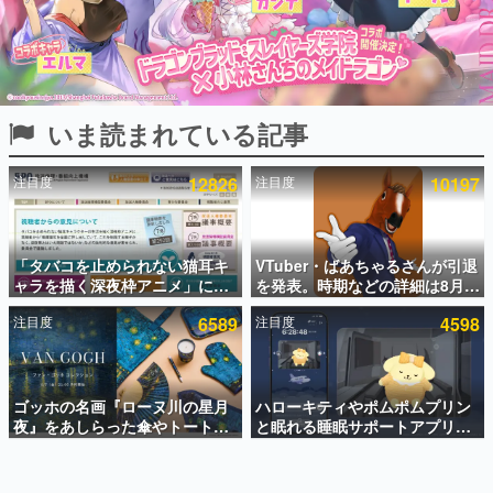
インタビュー
連載・特集一覧
殿堂入り記事
いま読まれている記事
SNS拡散数が数千以上！ ページビュー数万以上！ などな
ど。多くの人々に読まれた、電ファミ渾身の“殿堂入り”記
事をまとめました。
注目度
12826
注目度
10197
ゲームの企画書
名作ゲームクリエイターの方々に製作時のエピソードをお
聞きし、ヒットする企画（ゲーム）とは何か？を探ってい
「タバコを止められない猫耳キ
VTuber・ばあちゃるさんが引退
きます。
ャラを描く深夜枠アニメ」に視
を発表。時期などの詳細は8月9
赫本
聴者の一部から批判意見。違法
日15時からの配信で説明
この物語を解いてはいけない。『赫本』は、〈試験問題〉
注目度
6589
注目度
4598
薬物の使用と思しき描写も含め
の形をした短編ホラー小説集です。
て、BPOが議論を交わす
新世代に訊く
ゴッホの名画『ローヌ川の星月
ハローキティやポムポムプリン
これからのデジタルゲーム市場を担う若きクリエイター達
の姿を追い、彼らのルーツと情熱を探っていきます。
夜』をあしらった傘やトートバ
と眠れる睡眠サポートアプリ
ッグなどが登場。8月7日21時よ
『ゆめたび』が配信中。キャラ
り2日間限定で予約販売
ごとのASMRや目覚ましアラー
ゲーム世代の作家たち
ムも搭載
ゲームに多大な影響を受けた作家さんに取材し、ゲームが