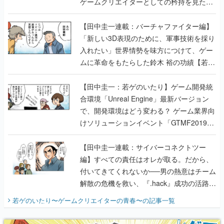
「新しい3D表現のために、軍事技術を採り
入れたい」世界情勢を味方につけて、ゲー
ムに革命をもたらした鈴木 裕の功績【若ゲ
のいたり】
【田中圭一：若ゲのいたり】ゲーム開発統
合環境「Unreal Engine」最新バージョン
で、開発環境はどう変わる？ ゲーム業界向
けソリューションイベント「GTMF2019」
に行って、より理解を深めよう【PR】
【田中圭一連載：サイバーコネクトツー
編】すべての責任はオレが取る。だから、
付いてきてくれないか──男の熱意はチーム
解散の危機を救い、『.hack』成功の活路を
開く。業界の快男児・松山 洋に流れる血は
若ゲのいたり〜ゲームクリエイターの青春〜
の記事一覧
『少年ジャンプ』色だった【若ゲのいた
り】