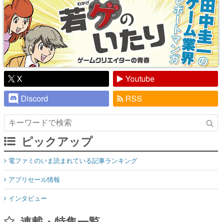
X
Youtube
Discord
RSS
ピックアップ
電ファミのいま読まれている記事ランキング
アプリセール情報
インタビュー
連載・特集一覧
殿堂入り記事
SNS拡散数が数千以上！ ページビュー数万以上！ などなど。多
くの人々に読まれた、電ファミ渾身の“殿堂入り”記事をまとめま