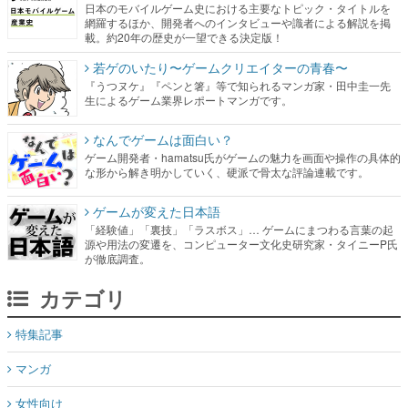
若ゲのいたり〜ゲームクリエイターの青春〜
『うつヌケ』『ペンと箸』等で知られるマンガ家・田中圭一先
生によるゲーム業界レポートマンガです。
なんでゲームは面白い？
ゲーム開発者・hamatsu氏がゲームの魅力を画面や操作の具体的
な形から解き明かしていく、硬派で骨太な評論連載です。
ゲームが変えた日本語
「経験値」「裏技」「ラスボス」… ゲームにまつわる言葉の起
源や用法の変遷を、コンピューター文化史研究家・タイニーP氏
が徹底調査。
カテゴリ
特集記事
マンガ
女性向け
アプリレビュー