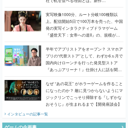
上。配信開始5日で100万本を売った、中国
発の実写インタラクティブドラマゲーム
『盛世天下：女帝への道II』の、規模が違
うこだわりをプロデューサーに聞いた
半年でアプリストアをオープン？ スマホア
プリの“代替ストア”として、わずか6ヵ月で
国内向けローンチを行った発見型ストア
『あっぷアリーナ！』仕掛け人に話を聞い
てみた
なぜ “あの花王” がホラーゲームを作ること
になったのか？ 敵に見つからないようにマ
ジックリンでこっそり掃除する『しずかな
おそうじ』が生まれるまで【開発座談会】
インタビュー
の記事一覧
ゲームの企画書
『アビス』は、ひとつの奇跡だった──膨大
な開発資料とともに『テイルズ オブ ジ ア