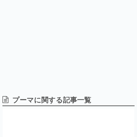
日本のコンテンツ産業やカルチャーに与えた影響を探る企
画です。
日本モバイルゲーム産業史
日本のモバイルゲーム史における主要なトピック・タイト
ルを網羅するほか、開発者へのインタビューや識者による
解説を掲載。約20年の歴史が一望できる決定版！
若ゲのいたり〜ゲームクリエイターの青春〜
『うつヌケ』『ペンと箸』等で知られるマンガ家・田中圭
一先生によるゲーム業界レポートマンガです。
なんでゲームは面白い？
ゲーム開発者・hamatsu氏がゲームの魅力を画面や操作の
プーマに関する記事一覧
具体的な形から解き明かしていく、硬派で骨太な評論連載
です。
ゲームが変えた日本語
「経験値」「裏技」「ラスボス」… ゲームにまつわる言葉
の起源や用法の変遷を、コンピューター文化史研究家・タ
イニーP氏が徹底調査。
カテゴリ
特集記事