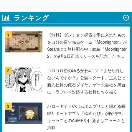
1
【無料】ダンジョン探索で手に入れたもの
を自分の店で売るゲーム『Moonlighter』が
Steamにて無料配布中！続編『Moonlighter
2』の9月2日正式リリースを記念したキャ
ンペーン
2
コロコロ初のゆるかわ4コマ『まだサ終し
ないんですか？』公開スタート。主人公は
新入社員の侘石ダイヤ、ゲーム会社を舞台
にトラブルへ対応する社員たちを描く
3
ハローキティやポムポムプリンと眠れる睡
眠サポートアプリ『ゆめたび』が配信中。
キャラごとのASMRや目覚ましアラームも
搭載
4
『VALORANT』元プロ「GON」の“あの名
場面”がデザインされた新作グッズが本日8