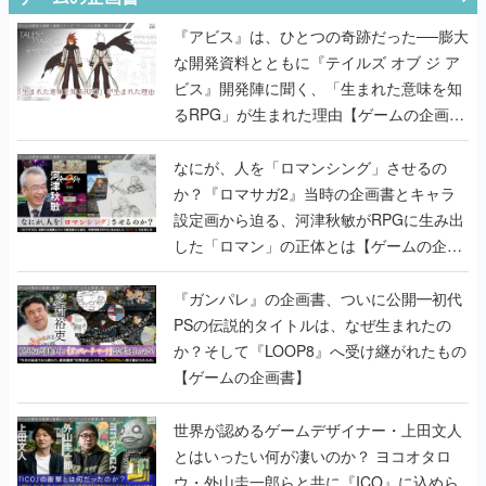
ビス』開発陣に聞く、「生まれた意味を知
るRPG」が生まれた理由【ゲームの企画
書】
なにが、人を「ロマンシング」させるの
か？『ロマサガ2』当時の企画書とキャラ
設定画から迫る、河津秋敏がRPGに生み出
した「ロマン」の正体とは【ゲームの企画
書】
『ガンパレ』の企画書、ついに公開━初代
PSの伝説的タイトルは、なぜ生まれたの
か？そして『LOOP8』へ受け継がれたもの
【ゲームの企画書】
世界が認めるゲームデザイナー・上田文人
とはいったい何が凄いのか？ ヨコオタロ
ウ・外山圭一郎らと共に『ICO』に込めら
れたこだわりを語り尽くす！【ゲームの企
画書】
【ゲームの企画書】『ペルソナ3』を築き