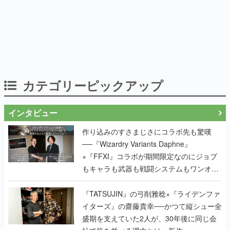
カテゴリーピックアップ
インタビュー
作り込みのすさまじさにコラボ先も驚嘆
──『Wizardry Variants Daphne』
×『FFXI』コラボが期間限定なのにジョブ
もキャラも武器も戦闘システムもワンオフ
で作り込まれた理由を両ディレクターに聞
く
『TATSUJIN』の弓削雅稔×『ライデンファ
イターズ』の齋藤貴幸──かつて縦シュー全
盛期を支えていた2人が、30年後に同じ会
社で机を並べる理由とは。新作
『TATSUJIN EXTREME』で初タッグを組
んだレジェンド2人に訊く開発秘話
実写映像1000分、ルート分岐100種類以