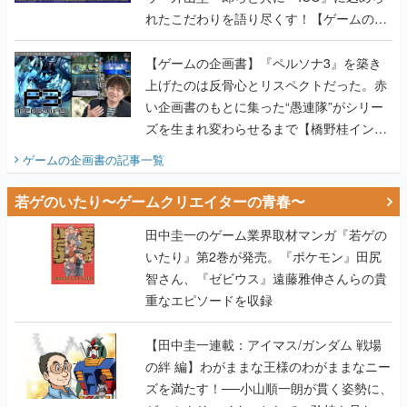
上げたのは反骨心とリスペクトだった。赤
い企画書のもとに集った“愚連隊”がシリー
ズを生まれ変わらせるまで【橋野桂インタ
ビュー】
ゲームの企画書
の記事一覧
若ゲのいたり〜ゲームクリエイターの青春〜
田中圭一のゲーム業界取材マンガ『若ゲの
いたり』第2巻が発売。『ポケモン』田尻
智さん、『ゼビウス』遠藤雅伸さんらの貴
重なエピソードを収録
【田中圭一連載：アイマス/ガンダム 戦場
の絆 編】わがままな王様のわがままなニー
ズを満たす！──小山順一朗が貫く姿勢に、
ゲームクリエイターとしての矜持を見た
【若ゲのいたり最終回】
【田中圭一連載：バーチャファイター編】