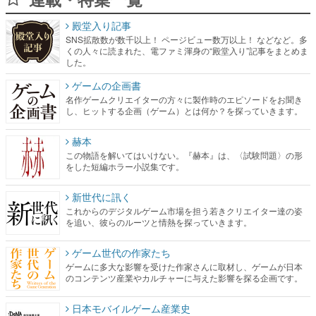
した。
ゲームの企画書
名作ゲームクリエイターの方々に製作時のエピソードをお聞き
し、ヒットする企画（ゲーム）とは何か？を探っていきます。
赫本
この物語を解いてはいけない。『赫本』は、〈試験問題〉の形
をした短編ホラー小説集です。
新世代に訊く
これからのデジタルゲーム市場を担う若きクリエイター達の姿
を追い、彼らのルーツと情熱を探っていきます。
ゲーム世代の作家たち
ゲームに多大な影響を受けた作家さんに取材し、ゲームが日本
のコンテンツ産業やカルチャーに与えた影響を探る企画です。
日本モバイルゲーム産業史
日本のモバイルゲーム史における主要なトピック・タイトルを
網羅するほか、開発者へのインタビューや識者による解説を掲
載。約20年の歴史が一望できる決定版！