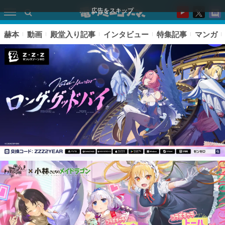
広告をスキップ
赫本
動画
殿堂入り記事
インタビュー
特集記事
マンガ
ピックアップ
電ファミのいま読まれている記事ランキング
アプリセール情報