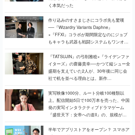
──『Wizardry Variants Daphne』
×『FFXI』コラボが期間限定なのにジョブ
もキャラも武器も戦闘システムもワンオフ
で作り込まれた理由を両ディレクターに聞
く
『TATSUJIN』の弓削雅稔×『ライデンファ
イターズ』の齋藤貴幸──かつて縦シュー全
盛期を支えていた2人が、30年後に同じ会
社で机を並べる理由とは。新作
『TATSUJIN EXTREME』で初タッグを組
んだレジェンド2人に訊く開発秘話
実写映像1000分、ルート分岐100種類以
上。配信開始5日で100万本を売った、中国
発の実写インタラクティブドラマゲーム
『盛世天下：女帝への道II』の、規模が違
うこだわりをプロデューサーに聞いた
半年でアプリストアをオープン？ スマホア
プリの“代替ストア”として、わずか6ヵ月で
国内向けローンチを行った発見型ストア
『あっぷアリーナ！』仕掛け人に話を聞い