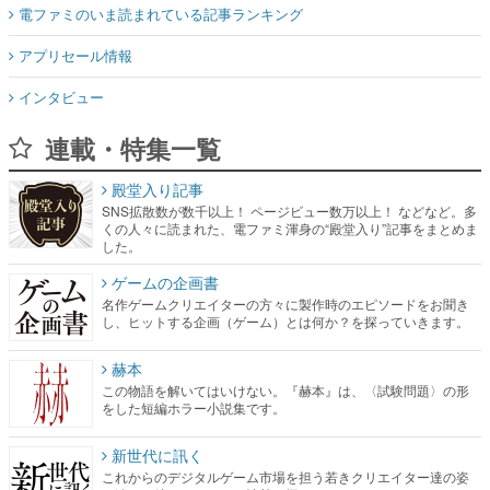
インタビュー
連載・特集一覧
殿堂入り記事
SNS拡散数が数千以上！ ページビュー数万以上！ などなど。多
くの人々に読まれた、電ファミ渾身の“殿堂入り”記事をまとめま
した。
ゲームの企画書
名作ゲームクリエイターの方々に製作時のエピソードをお聞き
し、ヒットする企画（ゲーム）とは何か？を探っていきます。
赫本
この物語を解いてはいけない。『赫本』は、〈試験問題〉の形
をした短編ホラー小説集です。
新世代に訊く
これからのデジタルゲーム市場を担う若きクリエイター達の姿
を追い、彼らのルーツと情熱を探っていきます。
ゲーム世代の作家たち
ゲームに多大な影響を受けた作家さんに取材し、ゲームが日本