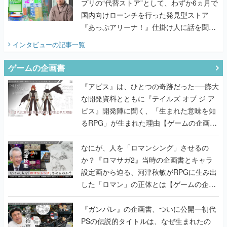
てみた
インタビュー
の記事一覧
ゲームの企画書
『アビス』は、ひとつの奇跡だった──膨大
な開発資料とともに『テイルズ オブ ジ ア
ビス』開発陣に聞く、「生まれた意味を知
るRPG」が生まれた理由【ゲームの企画
書】
なにが、人を「ロマンシング」させるの
か？『ロマサガ2』当時の企画書とキャラ
設定画から迫る、河津秋敏がRPGに生み出
した「ロマン」の正体とは【ゲームの企画
書】
『ガンパレ』の企画書、ついに公開━初代
PSの伝説的タイトルは、なぜ生まれたの
か？そして『LOOP8』へ受け継がれたもの
【ゲームの企画書】