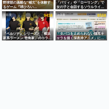
野球部の過酷な“補欠”を体験す
「パリィ」や「ローリング」で
るゲーム『球ひろい
女の子と会話するソウルライク
インタビュー
Simulator』が「1件」のウィッ
恋愛ゲーム『小早川さんはソウ
注目度
9438
注目度
8558
シュリストをもとにチェコ語に
ルライク』無料公開。返事に失
連載・特集一覧
対応しSNSで話題に。『キング
敗すると「YOU DIED」
ダム・カム』開発元やチェコの
殿堂入り記事
プロ野球選手から称賛の声
SNS拡散数が数千以上！ ページビュー数万以上！ などな
『ペルソナ』シリーズと「横浜
「タバコを止められない猫耳キ
ど。多くの人々に読まれた、電ファミ渾身の“殿堂入り”記
家系ラーメン 壱角家」のコラボ
ャラを描く深夜枠アニメ」に視
事をまとめました。
が8月21日から開催。”はがく
聴者の一部から批判意見。違法
れ”風とんこつラーメンや、おい
薬物の使用と思しき描写も含め
ゲームの企画書
しく食べられるカレーラーメン
て、BPOが議論を交わす
名作ゲームクリエイターの方々に製作時のエピソードをお
聞きし、ヒットする企画（ゲーム）とは何か？を探ってい
がラインナップ
きます。
赫本
この物語を解いてはいけない。『赫本』は、〈試験問題〉
の形をした短編ホラー小説集です。
新世代に訊く
これからのデジタルゲーム市場を担う若きクリエイター達
の姿を追い、彼らのルーツと情熱を探っていきます。
ゲーム世代の作家たち
ゲームに多大な影響を受けた作家さんに取材し、ゲームが