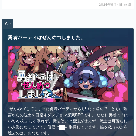
AD
マンガ
勇者パーティはぜんめつしました。
女性向け
アプリレビュー
その他
電ファミニコゲーマーとは？
運営：株式会社マレ
“ぜんめつ”してしまった勇者パーティから1人だけ選んで、ともに迷
宮からの脱出を目指すダンジョン探索RPGです。 ただし勇者は「は
い/いいえ」しか喋れず、魔法使いは魔法が使えず、戦士は可愛らし
い人形になっていて、僧侶は██を崇拝しています。誰を救うのかを
選ぶのは、あなたです。
インディー
RPG
リリース日：2026年第4四半期