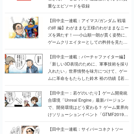
の絆 編】わがままな王様のわがままなニー
ズを満たす！──小山順一朗が貫く姿勢に、
ゲームクリエイターとしての矜持を見た
【若ゲのいたり最終回】
【田中圭一連載：バーチャファイター編】
「新しい3D表現のために、軍事技術を採り
入れたい」世界情勢を味方につけて、ゲー
ムに革命をもたらした鈴木 裕の功績【若ゲ
のいたり】
【田中圭一：若ゲのいたり】ゲーム開発統
合環境「Unreal Engine」最新バージョン
で、開発環境はどう変わる？ ゲーム業界向
けソリューションイベント「GTMF2019」
に行って、より理解を深めよう【PR】
【田中圭一連載：サイバーコネクトツー
編】すべての責任はオレが取る。だから、
付いてきてくれないか──男の熱意はチーム
解散の危機を救い、『.hack』成功の活路を