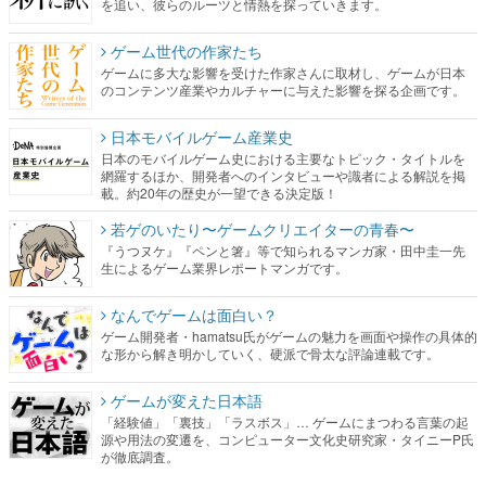
のコンテンツ産業やカルチャーに与えた影響を探る企画です。
日本モバイルゲーム産業史
日本のモバイルゲーム史における主要なトピック・タイトルを
網羅するほか、開発者へのインタビューや識者による解説を掲
載。約20年の歴史が一望できる決定版！
若ゲのいたり〜ゲームクリエイターの青春〜
『うつヌケ』『ペンと箸』等で知られるマンガ家・田中圭一先
生によるゲーム業界レポートマンガです。
なんでゲームは面白い？
ゲーム開発者・hamatsu氏がゲームの魅力を画面や操作の具体的
な形から解き明かしていく、硬派で骨太な評論連載です。
ゲームが変えた日本語
「経験値」「裏技」「ラスボス」… ゲームにまつわる言葉の起
源や用法の変遷を、コンピューター文化史研究家・タイニーP氏
が徹底調査。
カテゴリ
特集記事