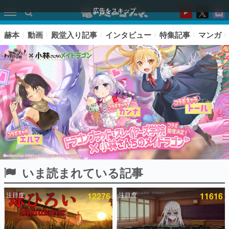
広告をスキップ
赫本
動画
殿堂入り記事
インタビュー
特集記事
マンガ
いま読まれている記事
ピックアップ
注目度
12276
注目度
11616
電ファミのいま読まれている記事ランキング
アプリセール情報