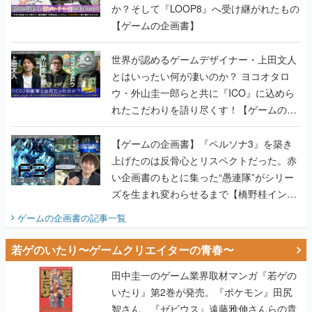
世界が認めるゲームデザイナー・上田文人
とはいったい何が凄いのか？ ヨコオタロ
ウ・外山圭一郎らと共に『ICO』に込めら
れたこだわりを語り尽くす！【ゲームの企
画書】
【ゲームの企画書】『ペルソナ3』を築き
上げたのは反骨心とリスペクトだった。赤
い企画書のもとに集った“愚連隊”がシリー
ズを生まれ変わらせるまで【橋野桂インタ
ビュー】
ゲームの企画書
の記事一覧
若ゲのいたり〜ゲームクリエイターの青春〜
田中圭一のゲーム業界取材マンガ『若ゲの
いたり』第2巻が発売。『ポケモン』田尻
智さん、『ゼビウス』遠藤雅伸さんらの貴
重なエピソードを収録
【田中圭一連載：アイマス/ガンダム 戦場