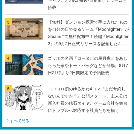
を自分の店で売るゲーム『Moonlighter』が
Steamにて無料配布中！続編『Moonlighter
2』の9月2日正式リリースを記念したキャ
ンペーン
4
ゴッホの名画『ローヌ川の星月夜』をあし
らった傘やトートバッグなどが登場。8月7
日21時より2日間限定で予約販売
5
コロコロ初のゆるかわ4コマ『まだサ終し
ないんですか？』公開スタート。主人公は
新入社員の侘石ダイヤ、ゲーム会社を舞台
にトラブルへ対応する社員たちを描く
すべて見る