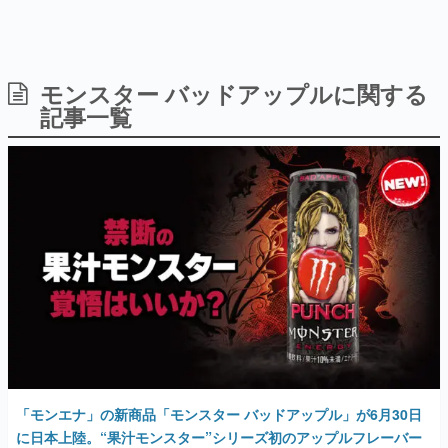
モンスター バッドアップルに関する
日本のコンテンツ産業やカルチャーに与えた影響を探る企
画です。
記事一覧
日本モバイルゲーム産業史
日本のモバイルゲーム史における主要なトピック・タイト
ルを網羅するほか、開発者へのインタビューや識者による
解説を掲載。約20年の歴史が一望できる決定版！
若ゲのいたり〜ゲームクリエイターの青春〜
『うつヌケ』『ペンと箸』等で知られるマンガ家・田中圭
一先生によるゲーム業界レポートマンガです。
なんでゲームは面白い？
ゲーム開発者・hamatsu氏がゲームの魅力を画面や操作の
具体的な形から解き明かしていく、硬派で骨太な評論連載
です。
ゲームが変えた日本語
「経験値」「裏技」「ラスボス」… ゲームにまつわる言葉
の起源や用法の変遷を、コンピューター文化史研究家・タ
「モンエナ」の新商品「モンスター バッドアップル」が6月30日
イニーP氏が徹底調査。
に日本上陸。“果汁モンスター”シリーズ初のアップルフレーバー
2026年6月4日 公開
カテゴリ
特集記事