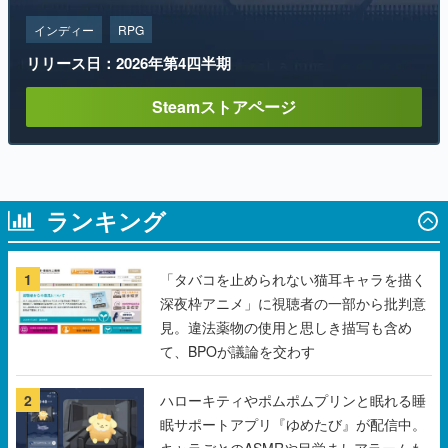
Steamストアページ
ランキング
1
「タバコを止められない猫耳キャラを描く
深夜枠アニメ」に視聴者の一部から批判意
見。違法薬物の使用と思しき描写も含め
て、BPOが議論を交わす
2
ハローキティやポムポムプリンと眠れる睡
眠サポートアプリ『ゆめたび』が配信中。
キャラごとのASMRや目覚ましアラームも
搭載
3
【無料】ダンジョン探索で手に入れたもの