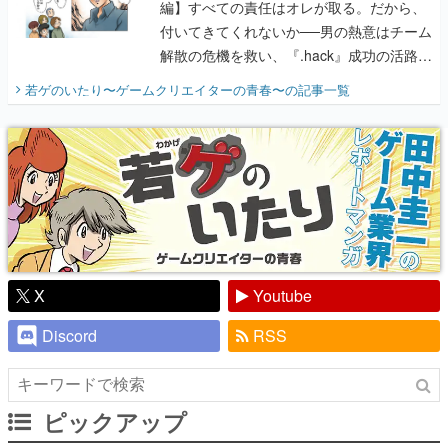
開く。業界の快男児・松山 洋に流れる血は
若ゲのいたり〜ゲームクリエイターの青春〜
の記事一覧
『少年ジャンプ』色だった【若ゲのいた
り】
X
Youtube
Discord
RSS
ピックアップ
電ファミのいま読まれている記事ランキング
アプリセール情報