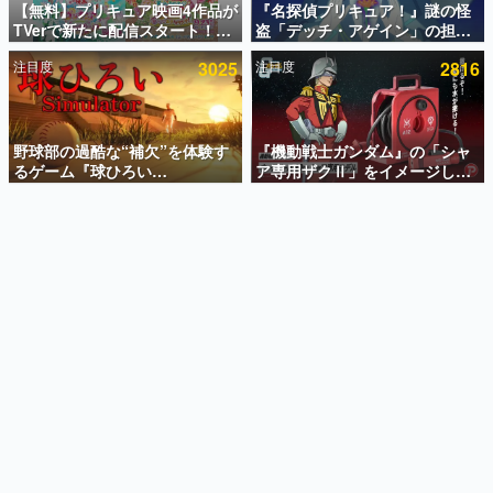
【無料】プリキュア映画4作品が
『名探偵プリキュア！』謎の怪
TVerで新たに配信スタート！な
盗「デッチ・アゲイン」の担当
インタビュー
んと2018年～2024年の映画ほぼ
キャストは天﨑滉平さんと判
注目度
3025
注目度
2816
すべてが見放題に、ぶっちゃけ
明。『Re:ゼロから始める異世
連載・特集一覧
ありえないラインナップ
界生活』オットー役、『ヒプノ
シスマイク』山田三郎役など
殿堂入り記事
SNS拡散数が数千以上！ ページビュー数万以上！ などな
野球部の過酷な“補欠”を体験す
『機動戦士ガンダム』の「シャ
ど。多くの人々に読まれた、電ファミ渾身の“殿堂入り”記
るゲーム『球ひろい
ア専用ザクⅡ」をイメージした
事をまとめました。
Simulator』が「1件」のウィッ
散水ホースリールが予約開始。
シュリストをもとにチェコ語に
本体にはシャアのパーソナルマ
ゲームの企画書
対応しSNSで話題に。『キング
ークやジオン公国軍のエンブレ
名作ゲームクリエイターの方々に製作時のエピソードをお
聞きし、ヒットする企画（ゲーム）とは何か？を探ってい
ダム・カム』開発元やチェコの
ム、型式番号などを配置
きます。
プロ野球選手から称賛の声
赫本
この物語を解いてはいけない。『赫本』は、〈試験問題〉
の形をした短編ホラー小説集です。
新世代に訊く
これからのデジタルゲーム市場を担う若きクリエイター達
の姿を追い、彼らのルーツと情熱を探っていきます。
ゲーム世代の作家たち
ゲームに多大な影響を受けた作家さんに取材し、ゲームが