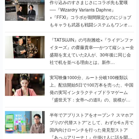
作り込みのすさまじさにコラボ先も驚嘆
──『Wizardry Variants Daphne』
×『FFXI』コラボが期間限定なのにジョブ
もキャラも武器も戦闘システムもワンオフ
で作り込まれた理由を両ディレクターに聞
く
『TATSUJIN』の弓削雅稔×『ライデンファ
イターズ』の齋藤貴幸──かつて縦シュー全
盛期を支えていた2人が、30年後に同じ会
社で机を並べる理由とは。新作
『TATSUJIN EXTREME』で初タッグを組
んだレジェンド2人に訊く開発秘話
実写映像1000分、ルート分岐100種類以
上。配信開始5日で100万本を売った、中国
発の実写インタラクティブドラマゲーム
『盛世天下：女帝への道II』の、規模が違
うこだわりをプロデューサーに聞いた
半年でアプリストアをオープン？ スマホア
プリの“代替ストア”として、わずか6ヵ月で
国内向けローンチを行った発見型ストア
『あっぷアリーナ！』仕掛け人に話を聞い