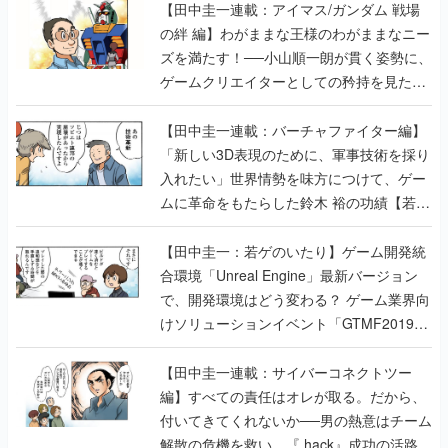
【田中圭一連載：アイマス/ガンダム 戦場
の絆 編】わがままな王様のわがままなニー
ズを満たす！──小山順一朗が貫く姿勢に、
ゲームクリエイターとしての矜持を見た
【若ゲのいたり最終回】
【田中圭一連載：バーチャファイター編】
「新しい3D表現のために、軍事技術を採り
入れたい」世界情勢を味方につけて、ゲー
ムに革命をもたらした鈴木 裕の功績【若ゲ
のいたり】
【田中圭一：若ゲのいたり】ゲーム開発統
合環境「Unreal Engine」最新バージョン
で、開発環境はどう変わる？ ゲーム業界向
けソリューションイベント「GTMF2019」
に行って、より理解を深めよう【PR】
【田中圭一連載：サイバーコネクトツー
編】すべての責任はオレが取る。だから、
付いてきてくれないか──男の熱意はチーム
解散の危機を救い、『.hack』成功の活路を