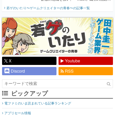
開く。業界の快男児・松山 洋に流れる血は
若ゲのいたり〜ゲームクリエイターの青春〜
の記事一覧
『少年ジャンプ』色だった【若ゲのいた
り】
X
Youtube
Discord
RSS
ピックアップ
電ファミのいま読まれている記事ランキング
アプリセール情報