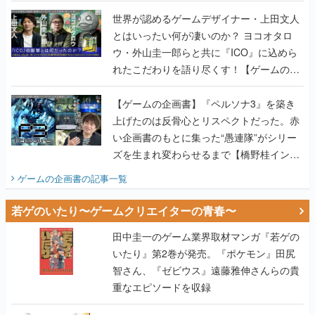
世界が認めるゲームデザイナー・上田文人
とはいったい何が凄いのか？ ヨコオタロ
ウ・外山圭一郎らと共に『ICO』に込めら
れたこだわりを語り尽くす！【ゲームの企
画書】
【ゲームの企画書】『ペルソナ3』を築き
上げたのは反骨心とリスペクトだった。赤
い企画書のもとに集った“愚連隊”がシリー
ズを生まれ変わらせるまで【橋野桂インタ
ビュー】
ゲームの企画書
の記事一覧
若ゲのいたり〜ゲームクリエイターの青春〜
田中圭一のゲーム業界取材マンガ『若ゲの
いたり』第2巻が発売。『ポケモン』田尻
智さん、『ゼビウス』遠藤雅伸さんらの貴
重なエピソードを収録