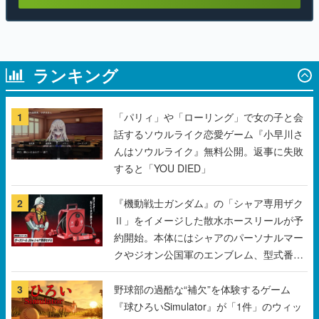
ランキング
1
「パリィ」や「ローリング」で女の子と会
話するソウルライク恋愛ゲーム『小早川さ
んはソウルライク』無料公開。返事に失敗
すると「YOU DIED」
2
『機動戦士ガンダム』の「シャア専用ザク
Ⅱ」をイメージした散水ホースリールが予
約開始。本体にはシャアのパーソナルマー
クやジオン公国軍のエンブレム、型式番号
などを配置
3
野球部の過酷な“補欠”を体験するゲーム
『球ひろいSimulator』が「1件」のウィッ