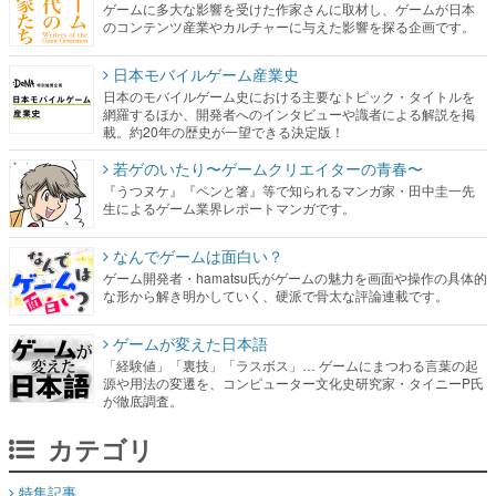
ゲームに多大な影響を受けた作家さんに取材し、ゲームが日本
のコンテンツ産業やカルチャーに与えた影響を探る企画です。
日本モバイルゲーム産業史
日本のモバイルゲーム史における主要なトピック・タイトルを
網羅するほか、開発者へのインタビューや識者による解説を掲
載。約20年の歴史が一望できる決定版！
若ゲのいたり〜ゲームクリエイターの青春〜
『うつヌケ』『ペンと箸』等で知られるマンガ家・田中圭一先
生によるゲーム業界レポートマンガです。
なんでゲームは面白い？
ゲーム開発者・hamatsu氏がゲームの魅力を画面や操作の具体的
な形から解き明かしていく、硬派で骨太な評論連載です。
ゲームが変えた日本語
「経験値」「裏技」「ラスボス」… ゲームにまつわる言葉の起
源や用法の変遷を、コンピューター文化史研究家・タイニーP氏
が徹底調査。
カテゴリ
特集記事