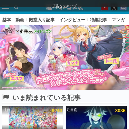
広告をスキップ
赫本
動画
殿堂入り記事
インタビュー
特集記事
マンガ
いま読まれている記事
ピックアップ
注目度
9240
注目度
3036
電ファミのいま読まれている記事ランキング
アプリセール情報