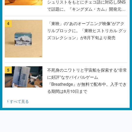
シュリストをもとにチェコ語に対応しSNS
で話題に。『キングダム・カム』開発元や
チェコのプロ野球選手から称賛の声
4
「東映」の“あのオープニング映像”がアク
リルブロックに。「東映ヒストリカル グッ
ズコレクション」が8月下旬より発売
5
不死身のニワトリと宇宙船を探索する“非常
に好評”なサバイバルゲーム
『Breathedge』が無料で配布中。入手でき
る期間は8月10日まで
すべて見る