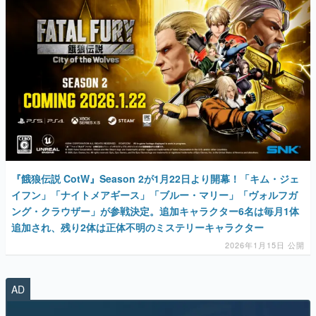
マンガ
女性向け
アプリレビュー
その他
電ファミニコゲーマーとは？
運営：株式会社マレ
『餓狼伝説 CotW』Season 2が1月22日より開幕！「キム・ジェ
イフン」「ナイトメアギース」「ブルー・マリー」「ヴォルフガ
ング・クラウザー」が参戦決定。追加キャラクター6名は毎月1体
追加され、残り2体は正体不明のミステリーキャラクター
2026年1月15日 公開
AD