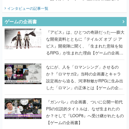
てみた
インタビュー
の記事一覧
ゲームの企画書
『アビス』は、ひとつの奇跡だった──膨大
な開発資料とともに『テイルズ オブ ジ ア
ビス』開発陣に聞く、「生まれた意味を知
るRPG」が生まれた理由【ゲームの企画
書】
なにが、人を「ロマンシング」させるの
か？『ロマサガ2』当時の企画書とキャラ
設定画から迫る、河津秋敏がRPGに生み出
した「ロマン」の正体とは【ゲームの企画
書】
『ガンパレ』の企画書、ついに公開━初代
PSの伝説的タイトルは、なぜ生まれたの
か？そして『LOOP8』へ受け継がれたもの
【ゲームの企画書】