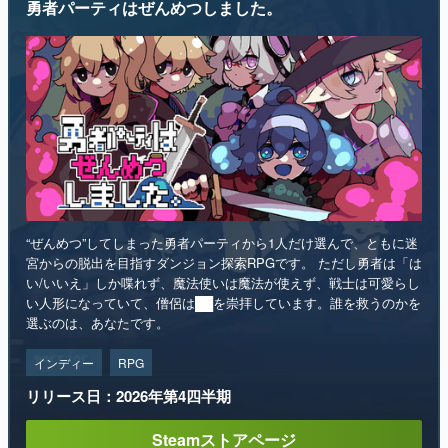
勇者パーティはぜんめつしました。
“ぜんめつ”してしまった勇者パーティから1人だけ選んで、ともに迷
宮からの脱出を目指すダンジョン探索RPGです。 ただし勇者は「は
い/いいえ」しか喋れず、魔法使いは魔法が使えず、戦士は可愛らし
い人形になっていて、僧侶は██を崇拝しています。誰を救うのかを
選ぶのは、あなたです。
インディー
RPG
リリース日：2026年第4四半期
Steamストアページ