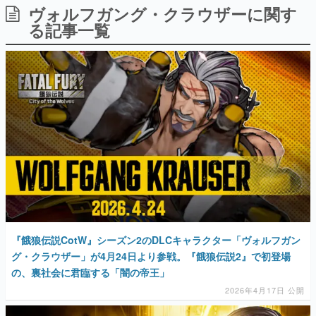
ヴォルフガング・クラウザーに関す
日本のコンテンツ産業やカルチャーに与えた影響を探る企
画です。
る記事一覧
日本モバイルゲーム産業史
日本のモバイルゲーム史における主要なトピック・タイト
ルを網羅するほか、開発者へのインタビューや識者による
解説を掲載。約20年の歴史が一望できる決定版！
若ゲのいたり〜ゲームクリエイターの青春〜
『うつヌケ』『ペンと箸』等で知られるマンガ家・田中圭
一先生によるゲーム業界レポートマンガです。
なんでゲームは面白い？
ゲーム開発者・hamatsu氏がゲームの魅力を画面や操作の
具体的な形から解き明かしていく、硬派で骨太な評論連載
です。
ゲームが変えた日本語
「経験値」「裏技」「ラスボス」… ゲームにまつわる言葉
の起源や用法の変遷を、コンピューター文化史研究家・タ
『餓狼伝説CotW』シーズン2のDLCキャラクター「ヴォルフガン
イニーP氏が徹底調査。
グ・クラウザー」が4月24日より参戦。『餓狼伝説2』で初登場
の、裏社会に君臨する「闇の帝王」
カテゴリ
2026年4月17日 公開
特集記事